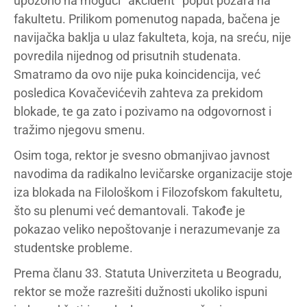
upozorio na mogući ’’akcident’’ poput požara na
fakultetu. Prilikom pomenutog napada, bačena je
navijačka baklja u ulaz fakulteta, koja, na sreću, nije
povredila nijednog od prisutnih studenata.
Smatramo da ovo nije puka koincidencija, već
posledica Kovačevićevih zahteva za prekidom
blokade, te ga zato i pozivamo na odgovornost i
tražimo njegovu smenu.
Osim toga, rektor je svesno obmanjivao javnost
navodima da radikalno levičarske organizacije stoje
iza blokada na Filološkom i Filozofskom fakultetu,
što su plenumi već demantovali. Takođe je
pokazao veliko nepoštovanje i nerazumevanje za
studentske probleme.
Prema članu 33. Statuta Univerziteta u Beogradu,
rektor se može razrešiti dužnosti ukoliko ispuni