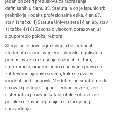
jedan od četiri preduslova za razrešenje,
definisanih u članu 33. Statuta, a on je ispunio tri:
prekršio je Kodeks profesionalne etike, član 87.
stav 1) tačku 4) Statuta Univerziteta i član 86. stav
1) tačke 4) i 8) Zakona o visokom obrazovanju i
zloupotrebio položaj rektora.
Stoga, na osnovu ugrožavanja bezbednosti
studenata i ispunjavanjem zakonski regulisanih
preduslova za razrešenje dužnosti rektora,
smatramo da imamo puno i osnovano pravo da
zahtevamo njegovu smenu, kako se ovakvi
incidenti ne bi ponovili. Međutim, ne smatramo da
su ovaki postupci ’’ispadi’’ jednog čoveka, već
sistematski proizvod katastrofalne obrazovne
politike i državne represije u službi njenog
sprovođenja.