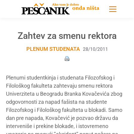
Zahtev za smenu rektora
PLENUM STUDENATA
28/10/2011
Plenumi studentkinja i studenata Filozofskog i
Filološkog fakulteta zahtevaju smenu rektora
Univerziteta u Beogradu Branka Kovačevića zbog
odgovornosti za napad fašista na studente
Filozofskog i Filološkog fakulteta u blokadi. Samo
dan pre napada, Kovačević je pozvao državu da
interveniše i prekine blokade, i istovremeno