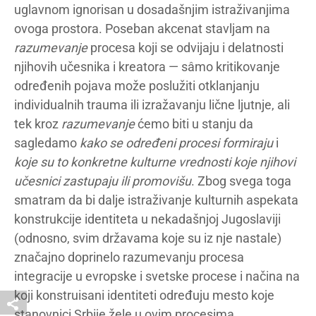
uglavnom ignorisan u dosadašnjim istraživanjima
ovoga prostora. Poseban akcenat stavljam na
razumevanje
procesa koji se odvijaju i delatnosti
njihovih učesnika i kreatora — sâmo kritikovanje
određenih pojava može poslužiti otklanjanju
individualnih trauma ili izražavanju lične ljutnje, ali
tek kroz
razumevanje
ćemo biti u stanju da
sagledamo
kako se određeni procesi formiraju
i
koje su to konkretne kulturne vrednosti koje njihovi
učesnici zastupaju ili promovišu
. Zbog svega toga
smatram da bi dalje istraživanje kulturnih aspekata
konstrukcije identiteta u nekadašnjoj Jugoslaviji
(odnosno, svim državama koje su iz nje nastale)
značajno doprinelo razumevanju procesa
integracije u evropske i svetske procese i načina na
koji konstruisani identiteti određuju mesto koje
stanovnici Srbije žele u ovim procesima.