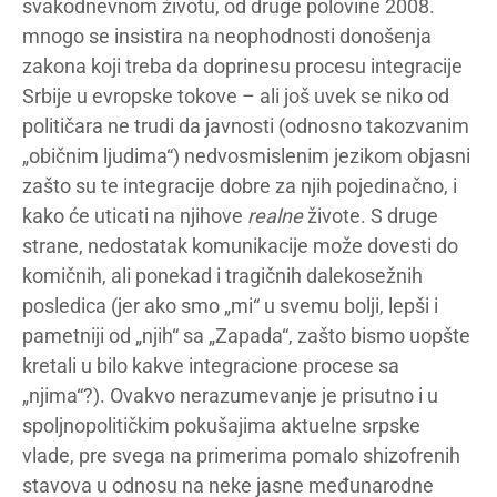
svakodnevnom životu, od druge polovine 2008.
mnogo se insistira na neophodnosti donošenja
zakona koji treba da doprinesu procesu integracije
Srbije u evropske tokove – ali još uvek se niko od
političara ne trudi da javnosti (odnosno takozvanim
„običnim ljudima“) nedvosmislenim jezikom objasni
zašto su te integracije dobre za njih pojedinačno, i
kako će uticati na njihove
realne
živote. S druge
strane, nedostatak komunikacije može dovesti do
komičnih, ali ponekad i tragičnih dalekosežnih
posledica (jer ako smo „mi“ u svemu bolji, lepši i
pametniji od „njih“ sa „Zapada“, zašto bismo uopšte
kretali u bilo kakve integracione procese sa
„njima“?). Ovakvo nerazumevanje je prisutno i u
spoljnopolitičkim pokušajima aktuelne srpske
vlade, pre svega na primerima pomalo shizofrenih
stavova u odnosu na neke jasne međunarodne