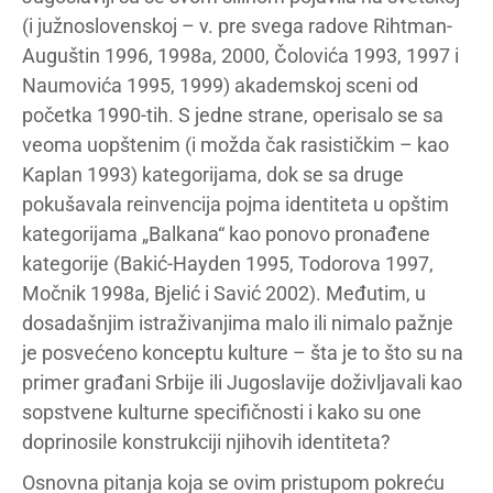
(i južnoslovenskoj – v. pre svega radove Rihtman-
Auguštin 1996, 1998a, 2000, Čolovića 1993, 1997 i
Naumovića 1995, 1999) akademskoj sceni od
početka 1990-tih. S jedne strane, operisalo se sa
veoma uopštenim (i možda čak rasističkim – kao
Kaplan 1993) kategorijama, dok se sa druge
pokušavala reinvencija pojma identiteta u opštim
kategorijama „Balkana“ kao ponovo pronađene
kategorije (Bakić-Hayden 1995, Todorova 1997,
Močnik 1998a, Bjelić i Savić 2002). Međutim, u
dosadašnjim istraživanjima malo ili nimalo pažnje
je posvećeno konceptu kulture – šta je to što su na
primer građani Srbije ili Jugoslavije doživljavali kao
sopstvene kulturne specifičnosti i kako su one
doprinosile konstrukciji njihovih identiteta?
Osnovna pitanja koja se ovim pristupom pokreću