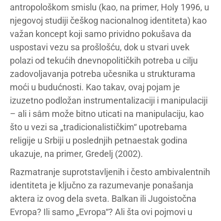
antropološkom smislu (kao, na primer, Holy 1996, u
njegovoj studiji češkog nacionalnog identiteta) kao
važan koncept koji samo prividno pokušava da
uspostavi vezu sa prošlošću, dok u stvari uvek
polazi od tekućih dnevnopolitičkih potreba u cilju
zadovoljavanja potreba učesnika u strukturama
moći u budućnosti. Kao takav, ovaj pojam je
izuzetno podložan instrumentalizaciji i manipulaciji
– ali i sâm može bitno uticati na manipulaciju, kao
što u vezi sa „tradicionalističkim“ upotrebama
religije u Srbiji u poslednjih petnaestak godina
ukazuje, na primer, Gredelj (2002).
Razmatranje suprotstavljenih i često ambivalentnih
identiteta je ključno za razumevanje ponašanja
aktera iz ovog dela sveta. Balkan ili Jugoistočna
Evropa? Ili samo „Evropa“? Ali šta ovi pojmovi u