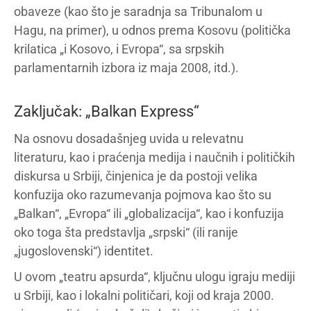
obaveze (kao što je saradnja sa Tribunalom u
Hagu, na primer), u odnos prema Kosovu (politička
krilatica „i Kosovo, i Evropa“, sa srpskih
parlamentarnih izbora iz maja 2008, itd.).
Zaključak: „Balkan Express“
Na osnovu dosadašnjeg uvida u relevatnu
literaturu, kao i praćenja medija i naučnih i političkih
diskursa u Srbiji, činjenica je da postoji velika
konfuzija oko razumevanja pojmova kao što su
„Balkan“, „Evropa“ ili „globalizacija“, kao i konfuzija
oko toga šta predstavlja „srpski“ (ili ranije
„jugoslovenski“) identitet.
U ovom „teatru apsurda“, ključnu ulogu igraju mediji
u Srbiji, kao i lokalni političari, koji od kraja 2000.