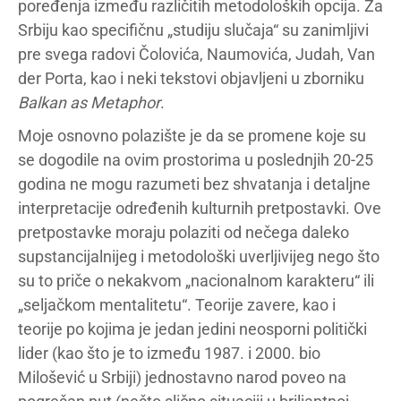
poređenja između različitih metodoloških opcija. Za
Srbiju kao specifičnu „studiju slučaja“ su zanimljivi
pre svega radovi Čolovića, Naumovića, Judah, Van
der Porta, kao i neki tekstovi objavljeni u zborniku
Balkan as Metaphor
.
Moje osnovno polazište je da se promene koje su
se dogodile na ovim prostorima u poslednjih 20-25
godina ne mogu razumeti bez shvatanja i detaljne
interpretacije određenih kulturnih pretpostavki. Ove
pretpostavke moraju polaziti od nečega daleko
supstancijalnijeg i metodološki uverljivijeg nego što
su to priče o nekakvom „nacionalnom karakteru“ ili
„seljačkom mentalitetu“. Teorije zavere, kao i
teorije po kojima je jedan jedini neosporni politički
lider (kao što je to između 1987. i 2000. bio
Milošević u Srbiji) jednostavno narod poveo na