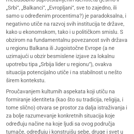
„Srbi“, „Balkanci“, „Evropljani“, sve to zajedno, ili
samo u određenim procentima?) je paradoksalna, i
negativno utiče na razvoj svih institucija te države,
kako u ekonomskom, tako i u političkom smislu. S
obzirom na fundamentalnu povezanost svih država
u regionu Balkana ili Jugoistočne Evrope (a ne
uzimajući u obzir besmislene izjave za lokalnu
upotrebu tipa „Srbija lider u regionu“), ovakva
situacija potencijalno utiče i na stabilnost u nešto
širem kontekstu.
Proučavanjem kulturnih aspekata koji utiču na
formiranje identiteta (kao što su tradicija, religija, i
tome slično) otvara se prostor za dalja istraživanja i
za bolje razumevanje konkretnih situacija koje
određuju načine na koje ljudi sa ovog područja
tumače, određuju i konstruišu sebe, druge i svet u