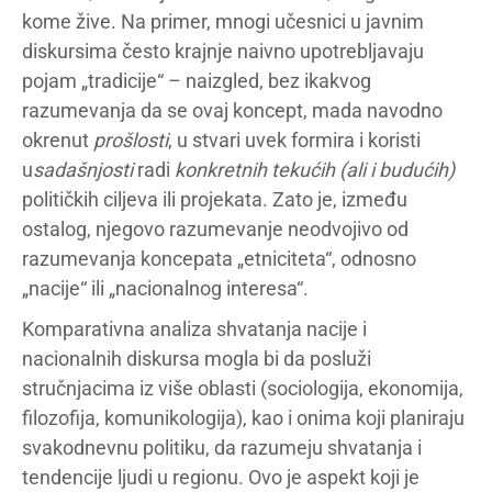
kome žive. Na primer, mnogi učesnici u javnim
diskursima često krajnje naivno upotrebljavaju
pojam „tradicije“ – naizgled, bez ikakvog
razumevanja da se ovaj koncept, mada navodno
okrenut
prošlosti
, u stvari uvek formira i koristi
u
sadašnjosti
radi
konkretnih tekućih (ali i budućih)
političkih ciljeva ili projekata. Zato je, između
ostalog, njegovo razumevanje neodvojivo od
razumevanja koncepata „etniciteta“, odnosno
„nacije“ ili „nacionalnog interesa“.
Komparativna analiza shvatanja nacije i
nacionalnih diskursa mogla bi da posluži
stručnjacima iz više oblasti (sociologija, ekonomija,
filozofija, komunikologija), kao i onima koji planiraju
svakodnevnu politiku, da razumeju shvatanja i
tendencije ljudi u regionu. Ovo je aspekt koji je