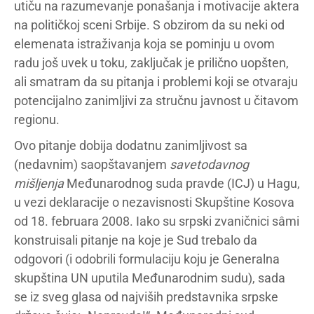
utiču na razumevanje ponašanja i motivacije aktera
na političkoj sceni Srbije. S obzirom da su neki od
elemenata istraživanja koja se pominju u ovom
radu još uvek u toku, zaključak je prilično uopšten,
ali smatram da su pitanja i problemi koji se otvaraju
potencijalno zanimljivi za stručnu javnost u čitavom
regionu.
Ovo pitanje dobija dodatnu zanimljivost sa
(nedavnim) saopštavanjem
savetodavnog
mišljenja
Međunarodnog suda pravde (ICJ) u Hagu,
u vezi deklaracije o nezavisnosti Skupštine Kosova
od 18. februara 2008. Iako su srpski zvaničnici sâmi
konstruisali pitanje na koje je Sud trebalo da
odgovori (i odobrili formulaciju koju je Generalna
skupština UN uputila Međunarodnim sudu), sada
se iz sveg glasa od najviših predstavnika srpske