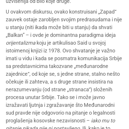
uzvišenija od bilo koje druge.
U ovakvom diskursu, ovako konstruisani „Zapad“
zauvek ostaje zarobljen svojim predrasudama i nije
u stanju (niti ikada može biti u stanju) da shvati
„Balkan” – i ovde je dominantna paradigma ideja
orijentalizma
koju je artikulisao Said u svojoj
istoimenoj knjizi iz 1978. Ovo shvatanje je važno
imati u vidu i kada se posmatra komunikacija Srbije
sa predstavnicima takozvane „međunarodne
zajednice“, od koje se, s jedne strane, stalno nešto
očekuje ili zahteva, a s druge strane insistira na
nerazumevanju (od strane „stranaca“) složenih
procesa unutar Srbije. Tako se i može javno
izražavati ljutnja i zgražavanje što Međunarodni
sud pravde nije odgovorio na pitanje o legalnosti
proglašenja kosovske nezavisnosti –
iako mu to
pitanje nikada nije ni postavljeno
. Ili, kako je to