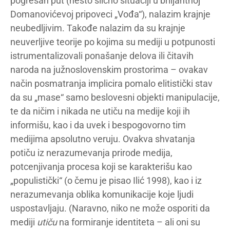
pogrešan put (nešto slično situaciji u briljantnoj
Domanovićevoj pripoveci „Vođa“), nalazim krajnje
neubedljivim. Takođe nalazim da su krajnje
neuverljive teorije po kojima su mediji u potpunosti
istrumentalizovali ponašanje delova ili čitavih
naroda na južnoslovenskim prostorima – ovakav
način posmatranja implicira pomalo elitistički stav
da su „mase“ samo beslovesni objekti manipulacije,
te da ničim i nikada ne utiču na medije koji ih
informišu, kao i da uvek i bespogovorno tim
medijima apsolutno veruju. Ovakva shvatanja
potiču iz nerazumevanja prirode medija,
potcenjivanja procesa koji se karakterišu kao
„populistički“ (o čemu je pisao Ilić 1998), kao i iz
nerazumevanja oblika komunikacije koje ljudi
uspostavljaju. (Naravno, niko ne može osporiti da
mediji
utiču
na formiranje identiteta – ali oni su