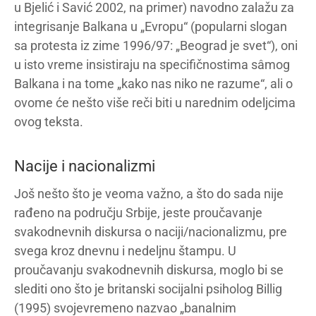
u Bjelić i Savić 2002, na primer) navodno zalažu za
integrisanje Balkana u „Evropu“ (popularni slogan
sa protesta iz zime 1996/97: „Beograd je svet“), oni
u isto vreme insistiraju na specifičnostima sâmog
Balkana i na tome „kako nas niko ne razume“, ali o
ovome će nešto više reči biti u narednim odeljcima
ovog teksta.
Nacije i nacionalizmi
Još nešto što je veoma važno, a što do sada nije
rađeno na području Srbije, jeste proučavanje
svakodnevnih diskursa o naciji/nacionalizmu, pre
svega kroz dnevnu i nedeljnu štampu. U
proučavanju svakodnevnih diskursa, moglo bi se
slediti ono što je britanski socijalni psiholog Billig
(1995) svojevremeno nazvao „banalnim