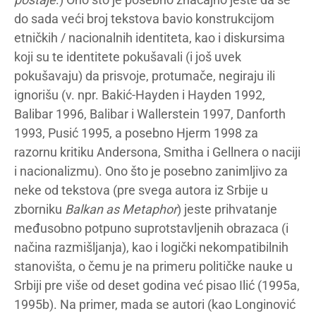
do sada veći broj tekstova bavio konstrukcijom
etničkih / nacionalnih identiteta, kao i diskursima
koji su te identitete pokušavali (i još uvek
pokušavaju) da prisvoje, protumače, negiraju ili
ignorišu (v. npr. Bakić-Hayden i Hayden 1992,
Balibar 1996, Balibar i Wallerstein 1997, Danforth
1993, Pusić 1995, a posebno Hjerm 1998 za
razornu kritiku Andersona, Smitha i Gellnera o naciji
i nacionalizmu). Ono što je posebno zanimljivo za
neke od tekstova (pre svega autora iz Srbije u
zborniku
Balkan as Metaphor
) jeste prihvatanje
međusobno potpuno suprotstavljenih obrazaca (i
načina razmišljanja), kao i logički nekompatibilnih
stanovišta, o čemu je na primeru političke nauke u
Srbiji pre više od deset godina već pisao Ilić (1995a,
1995b). Na primer, mada se autori (kao Longinović