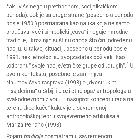
čak i više nego u prethodnom, socijalističkom
periodu), dok je sa druge strane (posebno u periodu
posle 1950.) posmatrana kao nauka koja ne samo
proučava, već i simbolički „čuva“ i neguje narodne
tradicije, i kroz njih suštinu onoga što čini određenu
naciju. U takvoj situaciji, posebno u periodu posle
1991, neki etnolozi su svoj zadatak doživeli i kao
2
„odbranu“ svoje nacije/etničke grupe od „drugih“.
U
ovom kontekstu, posebno je zanimljiva
Naumovićeva rasprava (1998) o „dvostrukim
insajderima“ u Srbiji i ulozi etnologa/ antropologa u
svakodnevnom životu – nasuprot konceptu rada na
terenu „kod kuće“ kakav je u savremenoj
antropološkoj teoriji svojevremeno artikulisala
Mariza Peirano (1998).
Pojam
tradicije
posmatram u savremenom