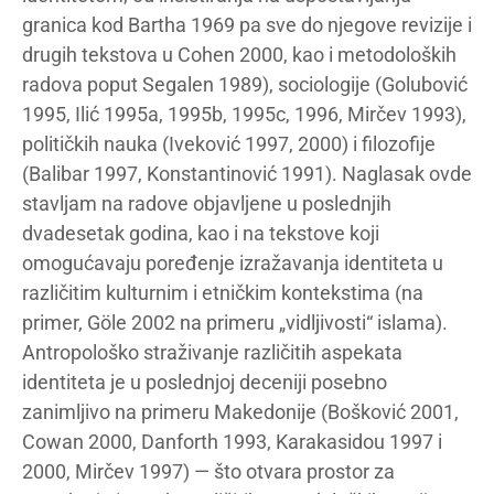
granica kod Bartha 1969 pa sve do njegove revizije i
drugih tekstova u Cohen 2000, kao i metodoloških
radova poput Segalen 1989), sociologije (Golubović
1995, Ilić 1995a, 1995b, 1995c, 1996, Mirčev 1993),
političkih nauka (Iveković 1997, 2000) i filozofije
(Balibar 1997, Konstantinović 1991). Naglasak ovde
stavljam na radove objavljene u poslednjih
dvadesetak godina, kao i na tekstove koji
omogućavaju poređenje izražavanja identiteta u
različitim kulturnim i etničkim kontekstima (na
primer, Göle 2002 na primeru „vidljivosti“ islama).
Antropološko straživanje različitih aspekata
identiteta je u poslednjoj deceniji posebno
zanimljivo na primeru Makedonije (Bošković 2001,
Cowan 2000, Danforth 1993, Karakasidou 1997 i
2000, Mirčev 1997) — što otvara prostor za