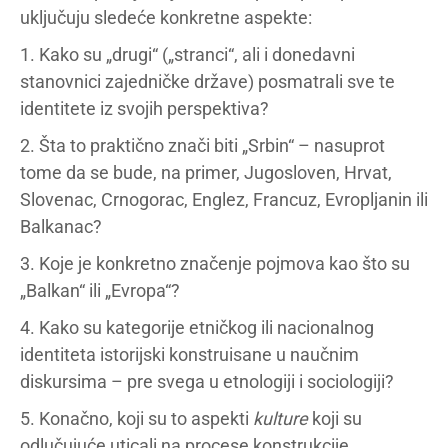
uključuju sledeće konkretne aspekte:
1. Kako su „drugi“ („stranci“, ali i donedavni
stanovnici zajedničke države) posmatrali sve te
identitete iz svojih perspektiva?
2. Šta to praktično znači biti „Srbin“ – nasuprot
tome da se bude, na primer, Jugosloven, Hrvat,
Slovenac, Crnogorac, Englez, Francuz, Evropljanin ili
Balkanac?
3. Koje je konkretno značenje pojmova kao što su
„Balkan“ ili „Evropa“?
4. Kako su kategorije etničkog ili nacionalnog
identiteta istorijski konstruisane u naučnim
diskursima – pre svega u etnologiji i sociologiji?
5. Konačno, koji su to aspekti
kulture
koji su
odlučujuće uticali na procese konstrukcije