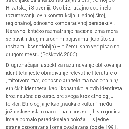
Hrvatskoj i Sloveniji. Ovo bi značajno doprinelo
razumevanju ovih konstrukcija u jednoj široj,
regionalnoj, odnosno komparativnoj perspektivi.
Naravno, kritičko razmatranje nacionalizma mora
se baviti i drugim srodnim pojavama (kao što su
rasizam i ksenofobija) – o čemu sam već pisao na
drugom mestu (Bošković 2006).
Drugi značajan aspekt za razumevanje oblikovanja
identiteta jeste obrađivanje relevatne literature o
„mitotvorcima“, odnosno arhitektima nacionalnih/
etničkih identiteta, kao i konstrukcija ovih identiteta
kroz naučne diskurse, pre svega kroz etnologiju i
folklor. Etnologija je kao „nauka o kulturi“ među
južnoslovenskim narodima u poslednjih sto godina
imala pomalo paradoksalan položaj – s jedne
strane osporavana i omalovažavana (posle 1991.