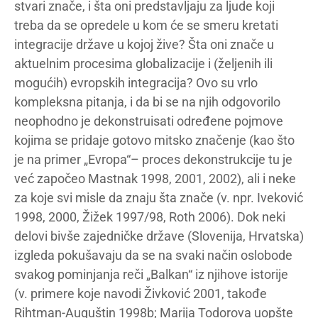
stvari znače, i šta oni predstavljaju za ljude koji
treba da se opredele u kom će se smeru kretati
integracije države u kojoj žive? Šta oni znače u
aktuelnim procesima globalizacije i (željenih ili
mogućih) evropskih integracija? Ovo su vrlo
kompleksna pitanja, i da bi se na njih odgovorilo
neophodno je dekonstruisati određene pojmove
kojima se pridaje gotovo mitsko značenje (kao što
je na primer „Evropa“– proces dekonstrukcije tu je
već započeo Mastnak 1998, 2001, 2002), ali i neke
za koje svi misle da znaju šta znače (v. npr. Iveković
1998, 2000, Žižek 1997/98, Roth 2006). Dok neki
delovi bivše zajedničke države (Slovenija, Hrvatska)
izgleda pokušavaju da se na svaki način oslobode
svakog pominjanja reči „Balkan“ iz njihove istorije
(v. primere koje navodi Živković 2001, takođe
Rihtman-Auguštin 1998b; Marija Todorova uopšte