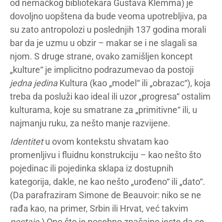
od nemačkog bibliotekara Gustava Klemma) je
dovoljno uopštena da bude veoma upotrebljiva, pa
su zato antropolozi u poslednjih 137 godina morali
bar da je uzmu u obzir – makar se i ne slagali sa
njom. S druge strane, ovako zamišljen koncept
„kulture“ je implicitno podrazumevao da postoji
jedna
jedina
Kultura (kao „model“ ili „obrazac“), koja
treba da posluži kao ideal ili uzor „progresa“ ostalim
kulturama, koje su smatrane za „primitivne“ ili, u
najmanju ruku, za nešto manje razvijene.
Identitet
u ovom kontekstu shvatam kao
promenljivu i fluidnu konstrukciju – kao nešto što
pojedinac ili pojedinka sklapa iz dostupnih
kategorija, dakle, ne kao nešto „urođeno“ ili „dato“.
(Da parafraziram Simone de Beauvoir: niko se ne
rađa kao, na primer, Srbin ili Hrvat, već takvim
postaje
.) Ono što je posebno značajno jeste da se