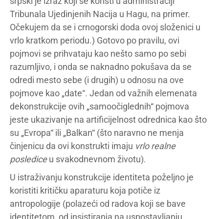
srpski je izraz koji se koristi u administraciji
Tribunala Ujedinjenih Nacija u Hagu, na primer.
Očekujem da se i crnogorski doda ovoj složenici u
vrlo kratkom periodu.) Gotovo po pravilu, ovi
pojmovi se prihvataju kao nešto samo po sebi
razumljivo, i onda se naknadno pokušava da se
odredi mesto sebe (i drugih) u odnosu na ove
pojmove kao „date“. Jedan od važnih elemenata
dekonstrukcije ovih „samoočiglednih“ pojmova
jeste ukazivanje na artificijelnost odrednica kao što
su „Evropa“ ili „Balkan“ (što naravno ne menja
činjenicu da ovi konstrukti imaju
vrlo realne
posledice
u svakodnevnom životu).
U istraživanju konstrukcije identiteta poželjno je
koristiti kritičku aparaturu koja potiče iz
antropologije (polazeći od radova koji se bave
identitetom, od insistiranja na uspostavljanju