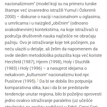
nacionalizmom“ (model koji su na primeru turske
štampe već izvanredno istražili Yumul i Özkırımlı
2000) – diskurse o naciji i nacionalnom u oglasima,
u umrlicama i u naizgled „običnim“ (odnosno
svakodnevnim) kontekstima, na koje istraživači iz
područja društvenih nauka najčešće ne obraćaju
pažnju. Ovo je istraživanje koje tek počinjem, pa
neću ulaziti u detalje, ali želim da napomenem da
ovde sledim metodološka polazišta koja već koriste
Herzfeld (1987), Hjerm (1998), Holy i Stuchlik
(1983) i Holy (1996) – a nasuprot idejama o
nekakvom „kulturnom“ nacionalizmu kod npr.
1
Pusićeve (1995).
Da bi se dobila što potpunija
komparativna slika, kao i da bi se predstavile
tendencije unutar regiona, bilo bi poželjno sprovesti
jedno ovakvo istraživanje paralelno (uz učešće
stručnjaka za analizu sadržaja) u Srbiji, Crnoj Gori,