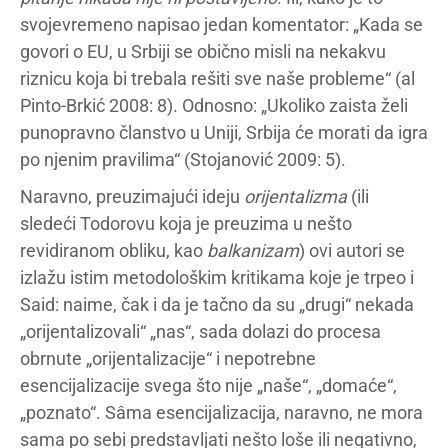
svojevremeno napisao jedan komentator: „Kada se
govori o EU, u Srbiji se obično misli na nekakvu
riznicu koja bi trebala rešiti sve naše probleme“ (al
Pinto-Brkić 2008: 8). Odnosno: „Ukoliko zaista želi
punopravno članstvo u Uniji, Srbija će morati da igra
po njenim pravilima“ (Stojanović 2009: 5).
Naravno, preuzimajući ideju
orijentalizma
(ili
sledeći Todorovu koja je preuzima u nešto
revidiranom obliku, kao
balkanizam
) ovi autori se
izlažu istim metodološkim kritikama koje je trpeo i
Said: naime, čak i da je tačno da su „drugi“ nekada
„orijentalizovali“ „nas“, sada dolazi do procesa
obrnute „orijentalizacije“ i nepotrebne
esencijalizacije svega što nije „naše“, „domaće“,
„poznato“. Sâma esencijalizacija, naravno, ne mora
sama po sebi predstavljati nešto loše ili negativno,