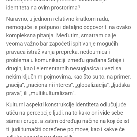
identiteta na ovim prostorima?
Naravno, u jednom relativno kratkom radu,
nemoguće je potpuno i detaljno odgovoriti na ovako
kompleksna pitanja. Međutim, smatram da je
veoma važno bar započeti ispitivanje mogućih
pravaca istraživanja prepreka, nedoumica i
problema u komunikaciji između građana Srbije i
drugih, kao i elementarnih nesuglasica u vezi sa
nekim ključnim pojmovima, kao što su to, na primer,
„nacija“, „nacionalni interes“, „globalizacija“, „ljudska
prava“, ili „multikulturalizam“.
Kulturni aspekti konstrukcije identiteta odlučujuće
utiču na percepcije ljudi, na to kako oni vide sebe
sâme i druge, a zatim određuju načine na koji će isti
ti ljudi tumačiti određene pojmove, kao i kakve će