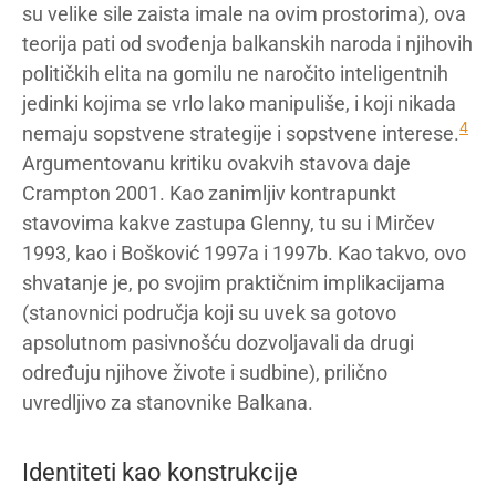
su velike sile zaista imale na ovim prostorima), ova
teorija pati od svođenja balkanskih naroda i njihovih
političkih elita na gomilu ne naročito inteligentnih
jedinki kojima se vrlo lako manipuliše, i koji nikada
4
nemaju sopstvene strategije i sopstvene interese.
Argumentovanu kritiku ovakvih stavova daje
Crampton 2001. Kao zanimljiv kontrapunkt
stavovima kakve zastupa Glenny, tu su i Mirčev
1993, kao i Bošković 1997a i 1997b. Kao takvo, ovo
shvatanje je, po svojim praktičnim implikacijama
(stanovnici područja koji su uvek sa gotovo
apsolutnom pasivnošću dozvoljavali da drugi
određuju njihove živote i sudbine), prilično
uvredljivo za stanovnike Balkana.
Identiteti kao konstrukcije