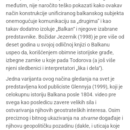
međutim, nije naročito teško pokazati kako ovakav
način konstrukcije unificiranog balkanskog subjekta
onemogućuje komunikaciju sa „drugima” i kao
takav dodatno izoluje „Balkan“ i njegove izabrane
predstavnike. Božidar Jezernik (1998) je pre više od
deset godina u svojoj odličnoj knjizi o Balkanu
uspeo da, korišćenjem obimne istorijske građe,
izbegne zamke u koje pada Todorova (a još više
njeni sledbenici i interpretatori „lika i dela“).
Jedna varijanta ovog načina gledanja na svet je
predstavljena kod publiciste Glennyja (1999), koji je
celokupnu istoriju Balkana posle 1804. video pre
svega kao posledicu zavere velikih sila i
ostvarivanja njihovih geostrateških interesa. Osim
preciznog i bitnog ukazivanja na
stvarne
događaje i
njihovu geopolitičku pozadinu (dakle, i uticaja koje