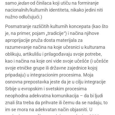
samo
jedan
od činilaca koji utiču na formiranje
nacionalnih/kulturnih identiteta, nikako jedini niti
nužno odlučujući.)
Posmatranje različitih kulturnih koncepata (kao što
je, na primer, pojam „tradicije“) i načina njihove
aproprijacije pruža dosta materijala za
razumevanje načina na koje učesnici u kulturama
oblikuju, artikulišu i prilagođavaju svoje potrebe,
kao i načina na koje oni vide svoje učešće (i učešće
svoje etničke grupe ili državne zajednice kojoj
pripadaju) u integracionim procesima. Moja
osnovna prepostavka jeste da je u cilju integracije
Srbije u evropskim i svetskim procesima
neophodna adekvatna komunikacija – da bi ljudi
znali šta treba da prihvate ili čemu da se nadaju, to
im se mora na adekvatan način objasniti. U