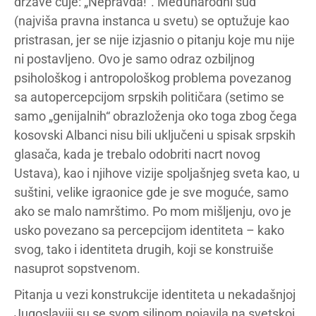
države čuje: „Nepravda!“. Međunarodni sud
(najviša pravna instanca u svetu) se optužuje kao
pristrasan, jer se nije izjasnio o pitanju koje mu nije
ni postavljeno. Ovo je samo odraz ozbiljnog
psihološkog i antropološkog problema povezanog
sa autopercepcijom srpskih političara (setimo se
samo „genijalnih“ obrazloženja oko toga zbog čega
kosovski Albanci nisu bili uključeni u spisak srpskih
glasača, kada je trebalo odobriti nacrt novog
Ustava), kao i njihove vizije spoljašnjeg sveta kao, u
suštini, velike igraonice gde je sve moguće, samo
ako se malo namrštimo. Po mom mišljenju, ovo je
usko povezano sa percepcijom identiteta – kako
svog, tako i identiteta drugih, koji se konstruiše
nasuprot sopstvenom.
Pitanja u vezi konstrukcije identiteta u nekadašnjoj
Jugoslaviji su se svom silinom pojavila na svetskoj