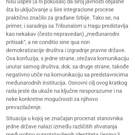
nisu uspeli (a ni pokušali) da široj javnosti objasne
šta bi uključivanje u šire integracione procese
praktično značilo za građane Srbije. Tako se, na
primer, i saradnja sa Tribunalom u Hagu predstavlja
kao nekakav (često nepravedan) „međunarodni
pritisak“, a ne conditio sine qua non
demokratizacije društva i izgradnje pravne države.
Ova konfuzija, s jedne strane, otežava komunikaciju
unutar samog društva, dok, sa druge strane, takođe
negativno utiče na komunikaciju sa predstavnicima
međunarodnih institucija. Osnovni cilj ovog kratkog
rada jeste da ukaže na ključne nesporazume i na
neke konkretne mogućnosti za njihovo
prevazilaženje.
Situacija u kojoj se značajan procenat stanovnika
jedne države nalazi između različitih shvatanja
međusobno suprotstavljenih identiteta (jesmo li