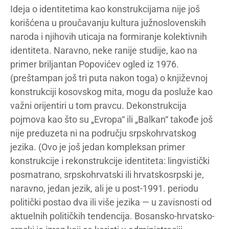
Ideja o identitetima kao konstrukcijama nije još
korišćena u proučavanju kultura južnoslovenskih
naroda i njihovih uticaja na formiranje kolektivnih
identiteta. Naravno, neke ranije studije, kao na
primer briljantan Popovićev ogled iz 1976.
(preštampan još tri puta nakon toga) o književnoj
konstrukciji kosovskog mita, mogu da posluže kao
važni orijentiri u tom pravcu. Dekonstrukcija
pojmova kao što su „Evropa“ ili „Balkan“ takođe još
nije preduzeta ni na području srpskohrvatskog
jezika. (Ovo je još jedan kompleksan primer
konstrukcije i rekonstrukcije identiteta: lingvistički
posmatrano, srpskohrvatski ili hrvatskosrpski je,
naravno, jedan jezik, ali je u post-1991. periodu
politički postao dva ili više jezika — u zavisnosti od
aktuelnih političkih tendencija. Bosansko-hrvatsko-