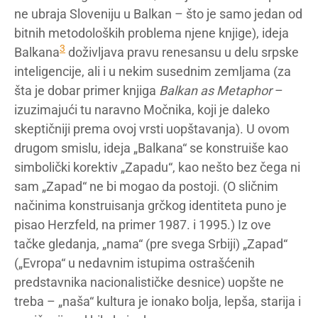
ne ubraja Sloveniju u Balkan – što je samo jedan od
bitnih metodoloških problema njene knjige), ideja
3
Balkana
doživljava pravu renesansu u delu srpske
inteligencije, ali i u nekim susednim zemljama (za
šta je dobar primer knjiga
Balkan as Metaphor
–
izuzimajući tu naravno Močnika, koji je daleko
skeptičniji prema ovoj vrsti uopštavanja). U ovom
drugom smislu, ideja „Balkana“ se konstruiše kao
simbolički korektiv „Zapadu“, kao nešto bez čega ni
sam „Zapad“ ne bi mogao da postoji. (O sličnim
načinima konstruisanja grčkog identiteta puno je
pisao Herzfeld, na primer 1987. i 1995.) Iz ove
tačke gledanja, „nama“ (pre svega Srbiji) „Zapad“
(„Evropa“ u nedavnim istupima ostrašćenih
predstavnika nacionalističke desnice) uopšte ne
treba – „naša“ kultura je ionako bolja, lepša, starija i