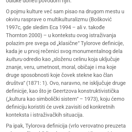
odluke doneti povodom njih.
O pojmu kulture već sam pisao na drugom mestu u
okviru rasprave o multikulturalizmu (Bošković
1997c, gde sledim Eca 1994 – ali v. takođe
Thornton 2000) – u kontekstu ovog istraživanja
polazim pre svega od „klasične“ Tylorove definicije,
kada je u prvoj rečenici svog monumentalnog dela
kulturu
odredio kao „složenu celinu koja uključuje
znanje, veru, umetnost, moral, običaje i ma koje
druge sposobnosti koje čovek stekne kao član
društva“ (1871: 1). Ovo, naravno, ne isključuje druge
definicije, kao što je Geertzova konstruktivistička
(„kultura kao simbolički sistem“ – 1973), koju ćemo
definiciju koristiti će uvek zavisiti od konkretnih
konteksta i istraživačkih situacija.
Pa ipak, Tylorova definicija (vrlo verovatno preuzeta