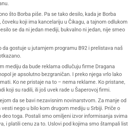
anu.
 ono što Borba piše. Pa se tako desilo, kada je Borba
iću, čoveku koji ima kancelariju u Čikagu, a tajnom odlukom
silo se da ni jedan mediji, bukvalno ni jedan, nije smeo
lo da gostuje u jutarnjem programu B92 i prelistava naš
 otkazano.
ojem mediju da bude reklama odlučuju firme Dragana
nopol je apsolutno bezgraničan. I preko njega vrlo lako
imati. Ko ne pristaje na to – nema reklame. Ko pristane,
 koji su radili, ili još uvek rade u Šaperovoj firmi.
 idejom da se bavi nezavisnim novinarstvom. Za manje od
h vesti nego u bilo kom drugom mediju u Srbiji. Priče o
 deo toga. Postali smo omiljeni izvor informisanja svima
va, i platili cenu za to. Uslovi pod kojima smo štampali list