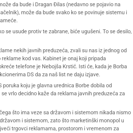
može da bude i Dragan Đilas (nedavno se pojavio na
čelnik), može da bude svako ko se povinuje sistemu i
 nameće.
o se usude protiv te zabrane, biće ugušeni. To se desilo,
klame nekih javnih preduzeća, zvali su nas iz jednog od
o reklame kod vas. Kabinet je onaj koji pripada
kreće telefone je Nebojša Krstić. Isti će, kada je Borba
nkcionerima DS da za naš list ne daju izjave.
poruka koju je glavna urednica Borbe dobila od
oj se vrlo decidno kaže da reklama javnih preduzeća za
o čega što ima veze sa državom i sistemom nikada nismo
sa državom i sistemom, zato što marketinški monopol u
 najveći trgovci reklamama, prostorom i vremenom za