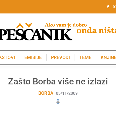
KSTOVI
EMISIJE
PREVODI
TEME
KNJIG
KSTOVI
EMISIJE
PREVODI
TEME
KNJIG
Zašto Borba više ne izlazi
BORBA
05/11/2009