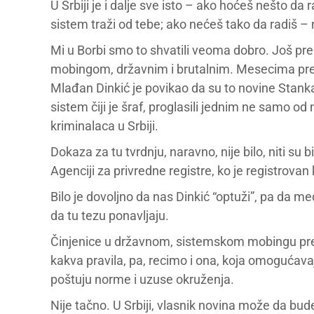
U Srbiji je i dalje sve isto – ako hoćeš nešto da
sistem traži od tebe; ako nećeš tako da radiš – 
Mi u Borbi smo to shvatili veoma dobro. Još pre
mobingom, državnim i brutalnim. Mesecima pre n
Mlađan Dinkić je povikao da su to novine Stanka 
sistem čiji je šraf, proglasili jednim ne samo od 
kriminalaca u Srbiji.
Dokaza za tu tvrdnju, naravno, nije bilo, niti su b
Agenciji za privredne registre, ko je registrovan
Bilo je dovoljno da nas Dinkić “optuži”, pa da med
da tu tezu ponavljaju.
Činjenice u državnom, sistemskom mobingu prest
kakva pravila, pa, recimo i ona, koja omogućav
poštuju norme i uzuse okruženja.
Nije tačno. U Srbiji, vlasnik novina može da bude