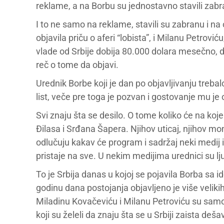
reklame, a na Borbu su jednostavno stavili zabr
I to ne samo na reklame, stavili su zabranu i na
objavila priču o aferi “lobista”, i Milanu Petrov
vlade od Srbije dobija 80.000 dolara mesečno, de
reč o tome da objavi.
Urednik Borbe koji je dan po objavljivanju treba
list, veče pre toga je pozvan i gostovanje mu je
Svi znaju šta se desilo. O tome koliko će na k
Đilasa i Srđana Šapera. Njihov uticaj, njihov mo
odlučuju kakav će program i sadržaj neki medij 
pristaje na sve. U nekim medijima urednici su ljudi
To je Srbija danas u kojoj se pojavila Borba sa
godinu dana postojanja objavljeno je više veliki
Miladinu Kovačeviću i Milanu Petroviću su samo
koji su želeli da znaju šta se u Srbiji zaista deša