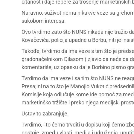
čitanost i daje repere za trošenje marketinških
Naravno, suživot nema nikakve veze sa grehom il
sukobom interesa.
Ovo tvrdimo zato što NUNS nikada nije tražio da
Kovačevića, policija upadne u Borbu, niti je insi
Takođe, tvrdimo da ima veze s tim što je pred
gradonačelnikom Đilasom (izjavio da neće da da
komentariše, uz opasku da je Borbino pismo gr
Tvrdimo da ima veze i sa tim što NUNS ne reagu
Presa; ni na to što je Manojlo Vukotić predsedni
Komisije koja odlučuje kome ide pomoć za medije
marketinško tržište i preko njega medijski prost
Ustav to zabranjuje.
Tvrdimo, i to ćemo trvditi u dopisu koji ćemo z
postoje između vlasti, medija i udruženja, up