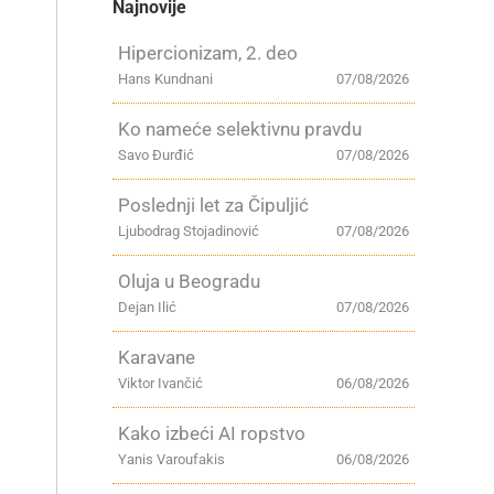
Najnovije
Hipercionizam, 2. deo
m
Hans Kundnani
07/08/2026
Ko nameće selektivnu pravdu
Savo Đurđić
07/08/2026
Poslednji let za Čipuljić
Ljubodrag Stojadinović
07/08/2026
Oluja u Beogradu
Dejan Ilić
07/08/2026
Karavane
Viktor Ivančić
06/08/2026
Kako izbeći AI ropstvo
Yanis Varoufakis
06/08/2026