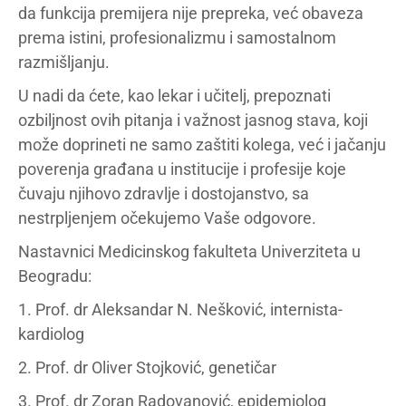
da funkcija premijera nije prepreka, već obaveza
prema istini, profesionalizmu i samostalnom
razmišljanju.
U nadi da ćete, kao lekar i učitelj, prepoznati
ozbiljnost ovih pitanja i važnost jasnog stava, koji
može doprineti ne samo zaštiti kolega, već i jačanju
poverenja građana u institucije i profesije koje
čuvaju njihovo zdravlje i dostojanstvo, sa
nestrpljenjem očekujemo Vaše odgovore.
Nastavnici Medicinskog fakulteta Univerziteta u
Beogradu:
1. Prof. dr Aleksandar N. Nešković, internista-
kardiolog
2. Prof. dr Oliver Stojković, genetičar
3. Prof. dr Zoran Radovanović, epidemiolog