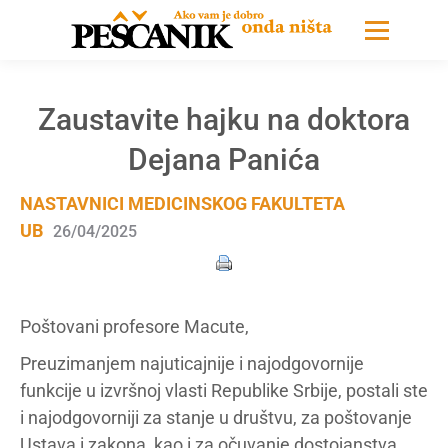
Zaustavite hajku na doktora
Dejana Panića
NASTAVNICI MEDICINSKOG FAKULTETA
UB
26/04/2025
Poštovani profesore Macute,
Preuzimanjem najuticajnije i najodgovornije
funkcije u izvršnoj vlasti Republike Srbije, postali ste
i najodgovorniji za stanje u društvu, za poštovanje
Ustava i zakona, kao i za očuvanje dostojanstva