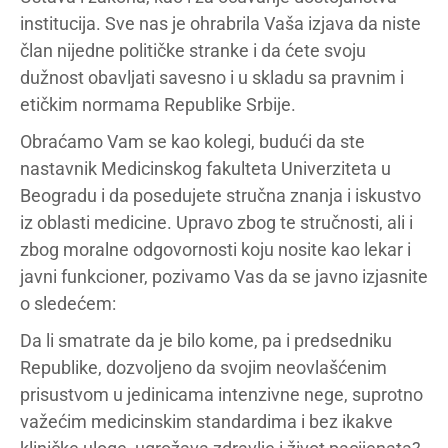
institucija. Sve nas je ohrabrila Vaša izjava da niste
član nijedne političke stranke i da ćete svoju
dužnost obavljati savesno i u skladu sa pravnim i
etičkim normama Republike Srbije.
Obraćamo Vam se kao kolegi, budući da ste
nastavnik Medicinskog fakulteta Univerziteta u
Beogradu i da posedujete stručna znanja i iskustvo
iz oblasti medicine. Upravo zbog te stručnosti, ali i
zbog moralne odgovornosti koju nosite kao lekar i
javni funkcioner, pozivamo Vas da se javno izjasnite
o sledećem:
Da li smatrate da je bilo kome, pa i predsedniku
Republike, dozvoljeno da svojim neovlašćenim
prisustvom u jedinicama intenzivne nege, suprotno
važećim medicinskim standardima i bez ikakve