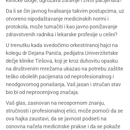
kliničke uloge, ugrožava zdravlje i život pacijenata?
Da li se čin javnog hvalisanja takvim postupcima, uz
otvoreno nipodaštavanje medicinskih normi i
protokola, može tumačiti i kao javno ponižavanje
zdravstvenih radnika i lekarske profesije u celini?
U trenutku kada svedočimo orkestriranoj hajci na
kolegu dr Dejana Panića, pedijatra Univerzitetske
dečje klinike Tiršova, koji je kroz duhovitu opasku
na društvenim mrežama ukazao na potrebu zaštite
teško obolelih pacijenata od neprofesionalnog i
neodgovornog ponašanja, Vaš jasan i stručan stav
bio bi od neprocenjivog značaja.
Vaš glas, zasnovan na neospornom znanju,
stručnosti i profesionalnoj etici, može pomoći da se
ova hajka zaustavi, da se javnost podseti na
osnovna načela medicinske prakse i da se pokaže