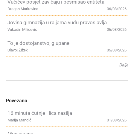
Vučićev posjet zavičaju i besmisao entiteta
Dragan Markovina
06/08/2026
Jovina gimnazija u raljama vudu pravoslavlja
Vukašin Milićević
06/08/2026
To je dostojanstvo, glupane
Slavoj Žižek
05/08/2026
Dalje
Povezano
16 minuta ćutnje i lica nasilja
Marija Mandić
01/08/2026
Municiozno