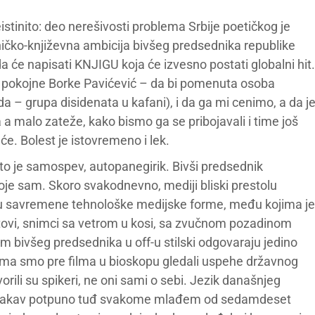
istinito: deo nerešivosti problema Srbije poetičkog je
pesničko-književna ambicija bivšeg predsednika republike
a će napisati KNJIGU koja će izvesno postati globalni hit.
i pokojne Borke Pavićević – da bi pomenuta osoba
a – grupa disidenata u kafani), i da ga mi cenimo, a da j
 a malo zateže, kako bismo ga se pribojavali i time još
uće. Bolest je istovremeno i lek.
: to je samospev, autopanegirik. Bivši predsednik
poje sam. Skoro svakodnevno, mediji bliski prestolu
 u savremene tehnološke medijske forme, među kojima je
potovi, snimci sa vetrom u kosi, sa zvučnom pozadinom
m bivšeg predsednika u off-u stilski odgovaraju jedino
ima smo pre filma u bioskopu gledali uspehe državnog
rili su spikeri, ne oni sami o sebi. Jezik današnjeg
kao takav potpuno tuđ svakome mlađem od sedamdeset