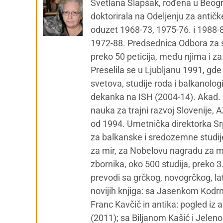
Svetlana Slapšak, rođena u Beogra
doktorirala na Odeljenju za antičk
oduzet 1968-73, 1975-76. i 1988-8
1972-88. Predsednica Odbora za s
preko 50 peticija, među njima i z
Preselila se u Ljubljanu 1991, gde
svetova, studije roda i balkanolog
dekanka na ISH (2004-14). Akad. 
nauka za trajni razvoj Slovenije,
od 1994. Umetnička direktorka Srp
za balkanske i sredozemne studije 
za mir, za Nobelovu nagradu za mir
zbornika, oko 500 studija, preko 3
prevodi sa grčkog, novogrčkog, l
novijih knjiga: sa Jasenkom Kodrnj
Franc Kavčič in antika: pogled iz 
(2011); sa Biljanom Kašić i Jeleno