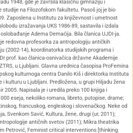
du 1948, gde je završila klasičnu gimnaziju i
e studije na Filozofskom fakultetu. Pasoš joj je bio
9. Zaposlena u Institutu za književnost i umetnost
lobodu izražavanja UKS 1986-89, sastavila i izdala
a oslobađanje Adema Demaćija. Bila članica UJDI-ja.
 je redovna profesorka za antropologiju antičkih
iju (2002-14), koordinatorka studijskih programa i
Dr prof. kao članica-osnivačica državne Akademije
 AZTRS, u Ljubljani. Glavna urednica časopisa ProFemina
skog kulturnoga centra Danilo Kiš i direktorka Instituta
i kulturu u Ljubljani. Predložena, u grupi Hiljadu žena
 2005. Napisala je i uredila preko 100 knjiga i
.000 eseja, nekoliko romana, libreto, putopise, drame;
atinskog, francuskog, engleskog i slovenačkog. Neke od
a, Svenkom Savić, Kultura, žene, drugi (ur, 2011);
antropologije antičnih svetov (2011); Mikra theatrika
m Petrović, Feminist critical interventions [thinking