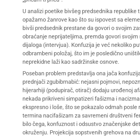
U analizi poetike bivšeg predsednika republike 
opažamo žanrove kao što su ispovest sa elementi
bivši predsednik prestane da govori o svojim za
obraćanje neprijateljima, premda govori svojim
dijaloga (intervjua). Konfuzija je već nekoliko
odbrambeni položaj, što im je posledično uništil
neprekidne laži kao sadržinske osnove.
Poseban problem predstavlja ona jača konfuzij
prednjači zgubibrnabić: nejasni pojmovi, nepozna
hijerarhiji (podupirač, otirač) dodaju urođenoj af
nekada prikriveni simpatizeri fašizma i nacizma u
ekspresno i loše, što se pokazalo odmah posle 
termina nacifašizam za savremeni društveni f
bilo čega, konfuznost i odsustvo značenjske de
okruženju. Projekcija sopstvenih grehova na dru