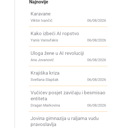
Najnovije
Karavane
Viktor Ivančić
06/08/2026
Kako izbeći AI ropstvo
Yanis Varoufakis
06/08/2026
Uloga žene u AI revoluciji
Ana Jovanović
06/08/2026
Krajiška kriza
Svetlana Slapšak
06/08/2026
Vučićev posjet zavičaju i besmisao
entiteta
Dragan Markovina
06/08/2026
Jovina gimnazija u raljama vudu
pravoslavlja