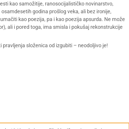
esti kao samožitije, ranosocijalističko novinarstvo,
am osamdesetih godina prošlog veka, ali bez ironije,
umačiti kao poezija, pa i kao poezija apsurda. Ne može
), ali i pored toga, ima smisla i pokušaj rekonstrukcije
 pravljenja složenica od izgubiti – neodoljivo je!