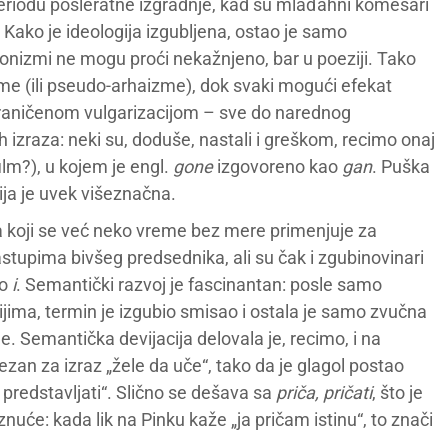
periodu posleratne izgradnje, kad su mlađahni komesari
Kako je ideologija izgubljena, ostao je samo
hronizmi ne mogu proći nekažnjeno, bar u poeziji. Tako
me (ili pseudo-arhaizme), dok svaki mogući efekat
graničenom vulgarizacijom – sve do narednog
h izraza: neki su, doduše, nastali i greškom, recimo onaj
film?), u kojem je engl.
gone
izgovoreno kao
gan
. Puška
ja je uvek višeznačna.
a koji se već neko vreme bez mere primenjuje za
stupima bivšeg predsednika, ali su čak i zgubinovinari
no
i
. Semantički razvoj je fascinantan: posle samo
jima, termin je izgubio smisao i ostala je samo zvučna
. Semantička devijacija delovala je, recimo, i na
 vezan za izraz „žele da uče“, tako da je glagol postao
e predstavljati“. Slično se dešava sa
priča, pričati
, što je
nuće: kada lik na Pinku kaže „ja pričam istinu“, to znači