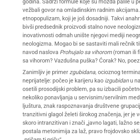
godina. Sadrži formule koje su možda palile u 
vežbali govor na omladinskim radnim akcijama. 
etnopopulizam, koji je još dosadniji. Takvi ana
bivši predsednik proizvodi stalno nove neologiz
inovativnosti odmah unište njegovi mediji neo
neologizma. Mogao bi se sastaviti mali rečnik ti
navod naslova
Prohujalo sa vihorom
(roman ili 
sa vihorom? Vazdušna puška? Ćorak? No, poezi
Zanimljiv je primer
zgubidana
, ocioznog termin
neprijatelje: počeo je karijeru kao
izgubidan
u na
osetili prosodijski problem, pa su izbacili počet
nekoliko ponavljanja u servisnim/servilnim medi
ljuštura, znak raspoznavanja društvene grupacije
tranzitivni glagol želeti širokog značenja, jer je
skoro intranzitivan i znači „javno lagati, lažno s
postala metonimija za laž, pravo frojdovsko skliz
„pričam ti priču“.