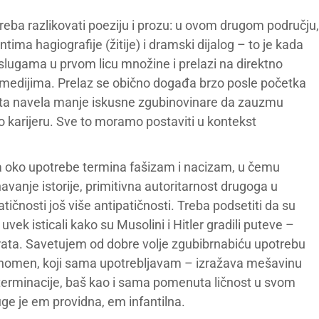
treba razlikovati poeziju i prozu: u ovom drugom području,
ma hagiografije (žitije) i dramski dijalog – to je kada
slugama u prvom licu množine i prelazi na direktno
 medijima. Prelaz se obično događa brzo posle početka
 puta navela manje iskusne zgubinovinare da zauzmu
o karijeru. Sve to moramo postaviti u kontekst
a oko upotrebe termina fašizam i nacizam, u čemu
vanje istorije, primitivna autoritarnost drugoga u
atičnosti još više antipatičnosti. Treba podsetiti da su
vek isticali kako su Musolini i Hitler gradili puteve –
rata. Savetujem od dobre volje zgubibrnabiću upotrebu
enomen, koji sama upotrebljavam – izražava mešavinu
terminacije, baš kao i sama pomenuta ličnost u svom
ge je em providna, em infantilna.