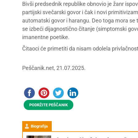
Bivši predsednik republike obnovio je žanr ispov
partijski svečarski govor i čak i novi primitiviz
automatski govor i harangu. Deo toga mora se t
se izbeći dijagnostično čitanje (simptomski govor
imanentne poetike.
Čitaoci će primetiti da nisam odolela privlačnosti
Peščanik.net, 21.07.2025.
PODRŽITE PEŠČANIK
Biografija