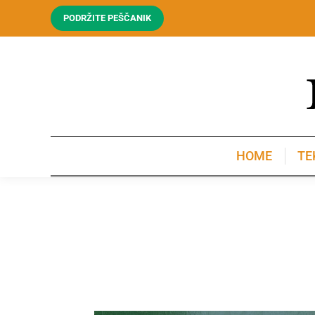
PODRŽITE PEŠČANIK
HOME
TE
HOME
TE