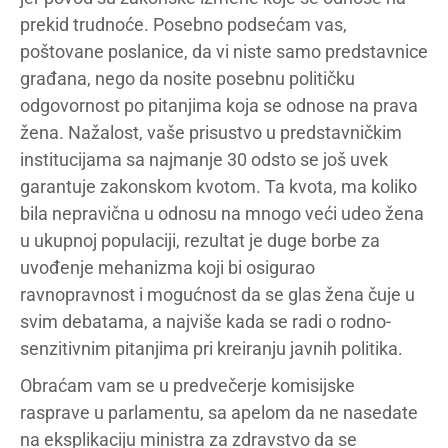
prekid trudnoće. Posebno podsećam vas,
poštovane poslanice, da vi niste samo predstavnice
građana, nego da nosite posebnu političku
odgovornost po pitanjima koja se odnose na prava
žena. Nažalost, vaše prisustvo u predstavničkim
institucijama sa najmanje 30 odsto se još uvek
garantuje zakonskom kvotom. Ta kvota, ma koliko
bila nepravična u odnosu na mnogo veći udeo žena
u ukupnoj populaciji, rezultat je duge borbe za
uvođenje mehanizma koji bi osigurao
ravnopravnost i mogućnost da se glas žena čuje u
svim debatama, a najviše kada se radi o rodno-
senzitivnim pitanjima pri kreiranju javnih politika.
Obraćam vam se u predvečerje komisijske
rasprave u parlamentu, sa apelom da ne nasedate
na eksplikaciju ministra za zdravstvo da se