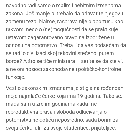
navodno radi samo o malim i nebitnim izmenama
zakona. Još manje bi trebalo da prihvatite njegovu
zamenu teza. Naime, rasprava nije o abortusu kao
takvom, nego o (ne)mogućnosti da se praktikuje
ustavom zagarantovano pravo na izbor žene u
odnosu na potomstvo. Treba li da vas podsećam da
se radi o civilizacijskoj tekovini stečenoj putem
borbe? A što se tiče ministara – setite se da ste vi,
a ne oni nosioci zakonodavne i političko-kontrolne
funkcije.
Vest o zakonskim izmenama je stigla na rođendan
moje najmlađe ćerke koja ima 19 godina. Tako se,
mada sam u zrelim godinama kada me
reproduktivna prava i sloboda odlučivanja o
potomstvu ne dotiču neposredno, sada borim za
svoju ćerku, ali i za svoje studentice, prijateljice,