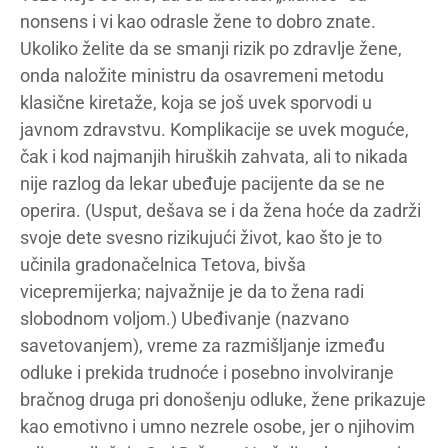
nonsens i vi kao odrasle žene to dobro znate.
Ukoliko želite da se smanji rizik po zdravlje žene,
onda naložite ministru da osavremeni metodu
klasične kiretaže, koja se još uvek sporvodi u
javnom zdravstvu. Komplikacije se uvek moguće,
čak i kod najmanjih hiruških zahvata, ali to nikada
nije razlog da lekar ubeđuje pacijente da se ne
operira. (Usput, dešava se i da žena hoće da zadrži
svoje dete svesno rizikujući život, kao što je to
učinila gradonačelnica Tetova, bivša
vicepremijerka; najvažnije je da to žena radi
slobodnom voljom.) Ubeđivanje (nazvano
savetovanjem), vreme za razmišljanje između
odluke i prekida trudnoće i posebno involviranje
bračnog druga pri donošenju odluke, žene prikazuje
kao emotivno i umno nezrele osobe, jer o njihovim