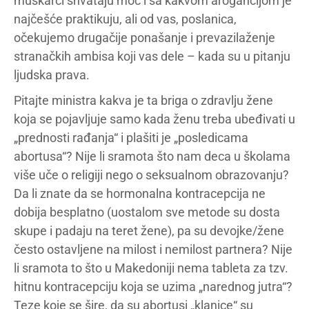
muškarci shvataju moć i sa kakvom arogancijom je
najčešće praktikuju, ali od vas, poslanica,
očekujemo drugačije ponašanje i prevazilaženje
stranačkih ambisa koji vas dele – kada su u pitanju
ljudska prava.
Pitajte ministra kakva je ta briga o zdravlju žene
koja se pojavljuje samo kada ženu treba ubeđivati u
„prednosti rađanja“ i plašiti je „posledicama
abortusa“? Nije li sramota što nam deca u školama
više uče o religiji nego o seksualnom obrazovanju?
Da li znate da se hormonalna kontracepcija ne
dobija besplatno (uostalom sve metode su dosta
skupe i padaju na teret žene), pa su devojke/žene
često ostavljene na milost i nemilost partnera? Nije
li sramota to što u Makedoniji nema tableta za tzv.
hitnu kontracepciju koja se uzima „narednog jutra“?
Teze koje se šire, da su abortusi „klanice“ su