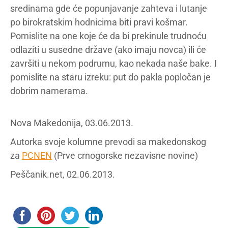
sredinama gde će popunjavanje zahteva i lutanje
po birokratskim hodnicima biti pravi košmar.
Pomislite na one koje će da bi prekinule trudnoću
odlaziti u susedne države (ako imaju novca) ili će
završiti u nekom podrumu, kao nekada naše bake. I
pomislite na staru izreku: put do pakla popločan je
dobrim namerama.
Nova Makedonija, 03.06.2013.
Autorka svoje kolumne prevodi sa makedonskog
za
PCNEN
(Prve crnogorske nezavisne novine)
Peščanik.net, 02.06.2013.