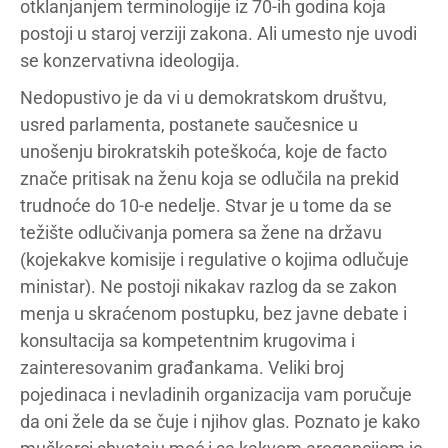
otklanjanjem terminologije iz 70-ih godina koja
postoji u staroj verziji zakona. Ali umesto nje uvodi
se konzervativna ideologija.
Nedopustivo je da vi u demokratskom društvu,
usred parlamenta, postanete saučesnice u
unošenju birokratskih poteškoća, koje de facto
znače pritisak na ženu koja se odlučila na prekid
trudnoće do 10-e nedelje. Stvar je u tome da se
težište odlučivanja pomera sa žene na državu
(kojekakve komisije i regulative o kojima odlučuje
ministar). Ne postoji nikakav razlog da se zakon
menja u skraćenom postupku, bez javne debate i
konsultacija sa kompetentnim krugovima i
zainteresovanim građankama. Veliki broj
pojedinaca i nevladinih organizacija vam poručuje
da oni žele da se čuje i njihov glas. Poznato je kako