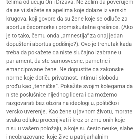
telima odlučuju On i Država. Ne želim da poverujem
da se vi slažete sa apelima koje dolaze iz verskih
krugova, koji govore da su žene koje se odluče za
abortus čedomorke i promiskuitetne grešnice. (Ako
je to tako, čemu onda „amnestija“ za onaj jedan
dopušteni abortus godišnje?). Ovo je trenutak kada
treba da pokažete da niste slučajno izabrane u
parlament, da ste samosvesne, pametne i
emancipovane žene. Ne dopustite da zakonske
norme koje dotiču privatnost, intimu i slobodu
prođu kao „tehničke“. Pokažite svojim kolegama da
niste poslušnice nijednog lidera i da možemo
razgovarati bez obzira na ideologiju, političko i
versko uverenje. Kao žene u javnom životu, morate
svaku odluku procenjivati i kroz prizmu onih koje
nisu u vašem položaju, a koje su često neuke, slabe
i neobrazovane, koje žive u patrijarhalnim