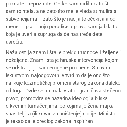
poznate i nepoznate. Ćerke sam rodila zato što
sam to htela, a ne zato što me je vlada stimulirala
subvencijama ili zato što je nacija to očekivala od
mene. U planiranju porodice, upravo sam ja bila ta
koja je uverila supruga da će nas treće dete
usrećiti.
Nažalost, ja znam i šta je prekid trudnoće, i željene i
neželjene. Znam i šta je hiruška intervencija kojom
se odstranjuju kancerogene promene. Sa ovim
iskustvom, najodgovornije tvrdim da je ono što
nalikuje kozmetičkoj promeni starog zakona daleko
od toga. Ovde se na mala vrata ograničava stečeno
pravo, promovira se nazadna ideologija bliska
crkvenim tumačenjima, po kojima je žena majka-
spasiteljica (ili krivac za uništenje) nacije. Ministar
je rekao da je predlog zakona inspiriran