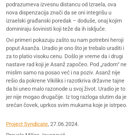
podrazumeva izvesnu distancu od Izraela, ova
nova dispenzacija znači da se oni integrišu u
izraelski građanski poredak – doduše, onaj kojim
dominiraju šovinisti koji teže da ih isključe.
Ovi primeri pokazuju zašto su nam potrebni heroji
poput Asanža. Uradio je ono što je trebalo uraditi i
za to platio visoku cenu. Došlo je vreme da i drugi
nastave rad koji je Asanž započeo. Pod „radom“ ne
mislim samo na posao već i na poziv. Asanž nije
rešio da pokrene Vikiliks i razotkriva državne tajne
da bi uneo malo razonode u svoj život. Uradio je to
jer nije mogao drugačije. Iz tog razloga slutim da je
srećan čovek, uprkos svim mukama koje je istrpeo.
Project Syndicate
, 27.06.2024.