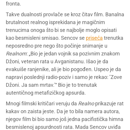
fronta.
Takve dualnosti provlače se kroz čitav film. Banalna
brutalnost realnog isprekidana je magičnim
trenucima onoga što bi se najbolje moglo opisati
kao besmisleni smisao. Sencov se
priseća
trenutka
neposredno pre nego što počinje snimanje u
Realnom
: „Bio je jedan vojnik sa pozivnim znakom
Džoni, veteran rata u Avganistanu. Išao je da
evakuiše ranjenike, ali je bio pogođen. Uspeo je da
napravi poslednji radio-poziv i samo je rekao: ’Zove
Džoni. Ja sam mrtav.’“ Bio je to trenutak
autentičnog metafizičkog apsurda.
Mnogi filmski kritičari veruju da
Realno
prikazuje rat
kakav on zaista jeste. Da je to bila namera autora,
njegov film bi bio samo još jedna pacifistička himna
besmislenoj apsurdnosti rata. Mada Sencov uviđa