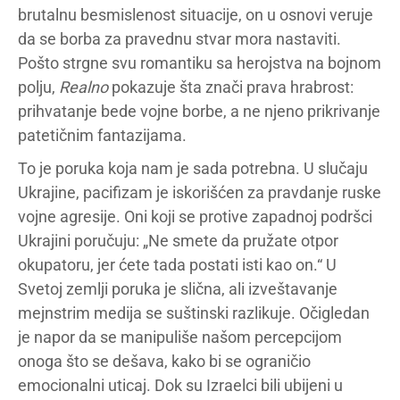
brutalnu besmislenost situacije, on u osnovi veruje
da se borba za pravednu stvar mora nastaviti.
Pošto strgne svu romantiku sa herojstva na bojnom
polju,
Realno
pokazuje šta znači prava hrabrost:
prihvatanje bede vojne borbe, a ne njeno prikrivanje
patetičnim fantazijama.
To je poruka koja nam je sada potrebna. U slučaju
Ukrajine, pacifizam je iskorišćen za pravdanje ruske
vojne agresije. Oni koji se protive zapadnoj podršci
Ukrajini poručuju: „Ne smete da pružate otpor
okupatoru, jer ćete tada postati isti kao on.“ U
Svetoj zemlji poruka je slična, ali izveštavanje
mejnstrim medija se suštinski razlikuje. Očigledan
je napor da se manipuliše našom percepcijom
onoga što se dešava, kako bi se ograničio
emocionalni uticaj. Dok su Izraelci bili ubijeni u