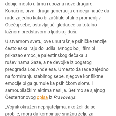
dobije mesto u timu i upozna nove drugare.
Konačno, prva i druga generacija emocija nauče da
rade zajedno kako bi zaštitile stalno promenljiv
Osećaj sebe, ostavljajući gledaoce sa totalno
lažnom predstavom o ljudskoj duši.
U stvarnom svetu, ove unutrašnje psihičke tenzije
često eskaliraju do ludila. Mnogo bolji film bi
prikazao emocije palestinskog dečaka u
ruševinama Gaze, a ne devojke iz bogatog
predgrađa Los Anđelesa. Umesto da rade zajedno
na formiranju stabilnog sebe, njegove konfliktne
emocije bi ga gurnule ka psihičkom slomu i
samoubilačkim aktima nasilja. Setimo se sjajnog
Čestertonovog
opisa
iz
Pravoverja
:
„Vojnik okružen neprijateljima, ako želi da se
probije, mora da kombinuje snažnu želju za