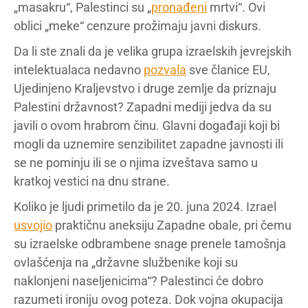
„masakru“, Palestinci su „
pronađeni
mrtvi“. Ovi
oblici „meke“ cenzure prožimaju javni diskurs.
Da li ste znali da je velika grupa izraelskih jevrejskih
intelektualaca nedavno
pozvala
sve članice EU,
Ujedinjeno Kraljevstvo i druge zemlje da priznaju
Palestini državnost? Zapadni mediji jedva da su
javili o ovom hrabrom činu. Glavni događaji koji bi
mogli da uznemire senzibilitet zapadne javnosti ili
se ne pominju ili se o njima izveštava samo u
kratkoj vestici na dnu strane.
Koliko je ljudi primetilo da je 20. juna 2024. Izrael
usvojio
praktičnu aneksiju Zapadne obale, pri čemu
su izraelske odbrambene snage prenele tamošnja
ovlašćenja na „državne službenike koji su
naklonjeni naseljenicima“? Palestinci će dobro
razumeti ironiju ovog poteza. Dok vojna okupacija