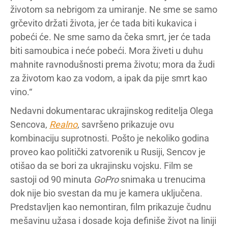
životom sa nebrigom za umiranje. Ne sme se samo
grčevito držati života, jer će tada biti kukavica i
pobeći će. Ne sme samo da čeka smrt, jer će tada
biti samoubica i neće pobeći. Mora živeti u duhu
mahnite ravnodušnosti prema životu; mora da žudi
za životom kao za vodom, a ipak da pije smrt kao
vino.“
Nedavni dokumentarac ukrajinskog reditelja Olega
Sencova,
Realno
, savršeno prikazuje ovu
kombinaciju suprotnosti. Pošto je nekoliko godina
proveo kao politički zatvorenik u Rusiji, Sencov je
otišao da se bori za ukrajinsku vojsku. Film se
sastoji od 90 minuta
GoPro
snimaka u trenucima
dok nije bio svestan da mu je kamera uključena.
Predstavljen kao nemontiran, film prikazuje čudnu
mešavinu užasa i dosade koja definiše život na liniji