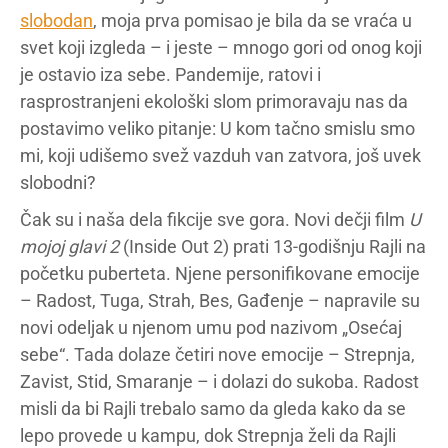
slobodan
, moja prva pomisao je bila da se vraća u
svet koji izgleda – i jeste – mnogo gori od onog koji
je ostavio iza sebe. Pandemije, ratovi i
rasprostranjeni ekološki slom primoravaju nas da
postavimo veliko pitanje: U kom tačno smislu smo
mi, koji udišemo svež vazduh van zatvora, još uvek
slobodni?
Čak su i naša dela fikcije sve gora. Novi dečji film
U
mojoj glavi
2
(Inside Out 2) prati 13-godišnju Rajli na
početku puberteta. Njene personifikovane emocije
– Radost, Tuga, Strah, Bes, Gađenje – napravile su
novi odeljak u njenom umu pod nazivom „Osećaj
sebe“. Tada dolaze četiri nove emocije – Strepnja,
Zavist, Stid, Smaranje – i dolazi do sukoba. Radost
misli da bi Rajli trebalo samo da gleda kako da se
lepo provede u kampu, dok Strepnja želi da Rajli