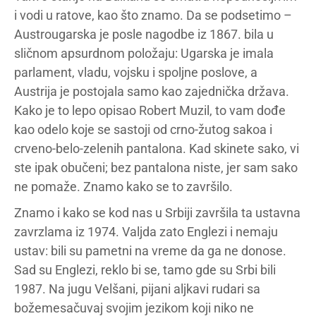
i vodi u ratove, kao što znamo. Da se podsetimo –
Austrougarska je posle nagodbe iz 1867. bila u
sličnom apsurdnom položaju: Ugarska je imala
parlament, vladu, vojsku i spoljne poslove, a
Austrija je postojala samo kao zajednička država.
Kako je to lepo opisao Robert Muzil, to vam dođe
kao odelo koje se sastoji od crno-žutog sakoa i
crveno-belo-zelenih pantalona. Kad skinete sako, vi
ste ipak obučeni; bez pantalona niste, jer sam sako
ne pomaže. Znamo kako se to završilo.
Znamo i kako se kod nas u Srbiji završila ta ustavna
zavrzlama iz 1974. Valjda zato Englezi i nemaju
ustav: bili su pametni na vreme da ga ne donose.
Sad su Englezi, reklo bi se, tamo gde su Srbi bili
1987. Na jugu Velšani, pijani aljkavi rudari sa
božemesačuvaj svojim jezikom koji niko ne