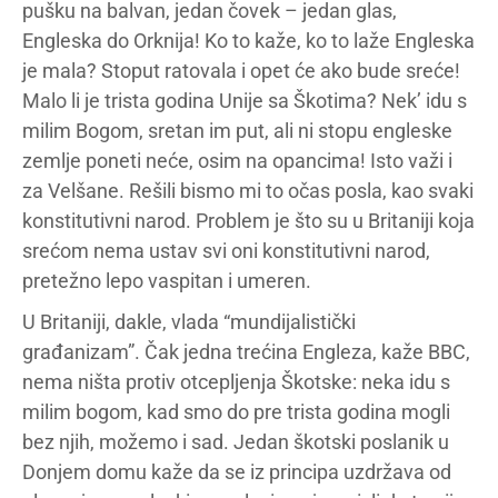
pušku na balvan, jedan čovek – jedan glas,
Engleska do Orknija! Ko to kaže, ko to laže Engleska
je mala? Stoput ratovala i opet će ako bude sreće!
Malo li je trista godina Unije sa Škotima? Nek’ idu s
milim Bogom, sretan im put, ali ni stopu engleske
zemlje poneti neće, osim na opancima! Isto važi i
za Velšane. Rešili bismo mi to očas posla, kao svaki
konstitutivni narod. Problem je što su u Britaniji koja
srećom nema ustav svi oni konstitutivni narod,
pretežno lepo vaspitan i umeren.
U Britaniji, dakle, vlada “mundijalistički
građanizam”. Čak jedna trećina Engleza, kaže BBC,
nema ništa protiv otcepljenja Škotske: neka idu s
milim bogom, kad smo do pre trista godina mogli
bez njih, možemo i sad. Jedan škotski poslanik u
Donjem domu kaže da se iz principa uzdržava od