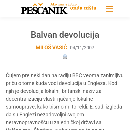
Balvan devolucija
MILOŠ VASIĆ
04/11/2007
Čujem pre neki dan na radiju BBC veoma zanimljivu
priču o tome kuda vodi devolucija u Engleza. Kod
njih je devolucija lokalni, britanski naziv za
decentralizaciju vlasti i jačanje lokalne
samouprave, kako bismo mi to rekli. E, sad: izgleda
da su Englezi nezadovoljni svojom
neravnopravnošću u zajedničkoj državi sa