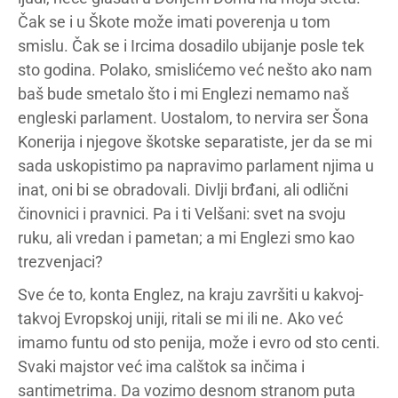
Čak se i u Škote može imati poverenja u tom
smislu. Čak se i Ircima dosadilo ubijanje posle tek
sto godina. Polako, smislićemo već nešto ako nam
baš bude smetalo što i mi Englezi nemamo naš
engleski parlament. Uostalom, to nervira ser Šona
Konerija i njegove škotske separatiste, jer da se mi
sada uskopistimo pa napravimo parlament njima u
inat, oni bi se obradovali. Divlji brđani, ali odlični
činovnici i pravnici. Pa i ti Velšani: svet na svoju
ruku, ali vredan i pametan; a mi Englezi smo kao
trezvenjaci?
Sve će to, konta Englez, na kraju završiti u kakvoj-
takvoj Evropskoj uniji, ritali se mi ili ne. Ako već
imamo funtu od sto penija, može i evro od sto centi.
Svaki majstor već ima calštok sa inčima i
santimetrima. Da vozimo desnom stranom puta