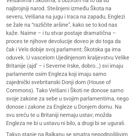
Velšanima i Škotima, s obzirom na to da su
najbrojniji narod. Stešnjeni između Škota na
severu, Velšana na jugu i Iraca na zapadu, Englezi
se žale na “različite aršine”, kako se to kod nas
kaže. Naime – i tu stvar postaje dramatična –
proces te njihove devolucije doveo je do toga da
čak i Vels dobije svoj parlament; Škotska ga ima
oduvek. U vascelom Ujedinjenom kraljevstvu Velike
Britanije (ajd’ – i Severne Irske, dobro…) svi imaju
parlamente osim Engleza koji imaju samo
zajednički svebritanski Donji dom (House of
Commons). Tako Velšani i Škoti ne donose samo
svoje zakone za sebe u svojim parlamentima, nego
donose i zakone za Engleze u Donjem domu. Na
svu sreću te u Britaniji nemaju ustav; možda
Engleza ne bi u ustavu ni bilo, a drugi bi se ugurali.
Takvo stanje na Balkanu se smatra nepodnošljivim