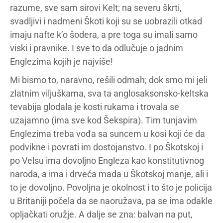
razume, sve sam sirovi Kelt; na severu škrti,
svadljivi i nadmeni Škoti koji su se uobrazili otkad
imaju nafte k’o šodera, a pre toga su imali samo
viski i pravnike. I sve to da odlučuje o jadnim
Englezima kojih je najviše!
Mi bismo to, naravno, rešili odmah; dok smo mi jeli
zlatnim viljuškama, sva ta anglosaksonsko-keltska
tevabija glodala je kosti rukama i trovala se
uzajamno (ima sve kod Šekspira). Tim tunjavim
Englezima treba vođa sa suncem u kosi koji će da
podvikne i povrati im dostojanstvo. I po Škotskoj i
po Velsu ima dovoljno Engleza kao konstitutivnog
naroda, a ima i drveća mada u Škotskoj manje, ali i
to je dovoljno. Povoljna je okolnost i to što je policija
u Britaniji počela da se naoružava, pa se ima odakle
opljačkati oružje. A dalje se zna: balvan na put,