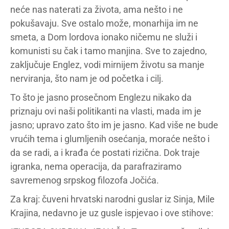
neće nas naterati za života, ama nešto i ne
pokušavaju. Sve ostalo može, monarhija im ne
smeta, a Dom lordova ionako ničemu ne služi i
komunisti su čak i tamo manjina. Sve to zajedno,
zaključuje Englez, vodi mirnijem životu sa manje
nerviranja, što nam je od početka i cilj.
To što je jasno prosečnom Englezu nikako da
priznaju ovi naši politikanti na vlasti, mada im je
jasno; upravo zato što im je jasno. Kad više ne bude
vrućih tema i glumljenih osećanja, moraće nešto i
da se radi, a i krađa će postati rizična. Dok traje
igranka, nema operacija, da parafraziramo
savremenog srpskog filozofa Jočića.
Za kraj: čuveni hrvatski narodni guslar iz Sinja, Mile
Krajina, nedavno je uz gusle ispjevao i ove stihove: