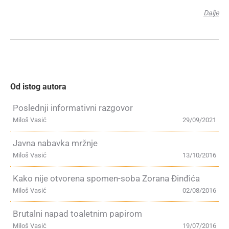
Dalje
Od istog autora
Poslednji informativni razgovor
Miloš Vasić
29/09/2021
Javna nabavka mržnje
Miloš Vasić
13/10/2016
Kako nije otvorena spomen-soba Zorana Đinđića
Miloš Vasić
02/08/2016
Brutalni napad toaletnim papirom
Miloš Vasić
19/07/2016