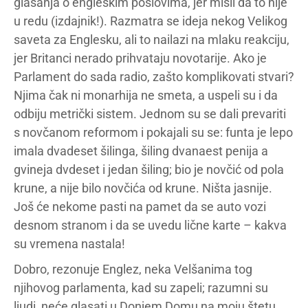
glasanja o engleskim poslovima, jer misli da to nije
u redu (izdajnik!). Razmatra se ideja nekog Velikog
saveta za Englesku, ali to nailazi na mlaku reakciju,
jer Britanci nerado prihvataju novotarije. Ako je
Parlament do sada radio, zašto komplikovati stvari?
Njima čak ni monarhija ne smeta, a uspeli su i da
odbiju metrički sistem. Jednom su se dali prevariti
s novčanom reformom i pokajali su se: funta je lepo
imala dvadeset šilinga, šiling dvanaest penija a
gvineja dvdeset i jedan šiling; bio je novčić od pola
krune, a nije bilo novčića od krune. Ništa jasnije.
Još će nekome pasti na pamet da se auto vozi
desnom stranom i da se uvedu lične karte – kakva
su vremena nastala!
Dobro, rezonuje Englez, neka Velšanima tog
njihovog parlamenta, kad su zapeli; razumni su
ljudi, neće glasati u Donjem Domu na moju štetu.