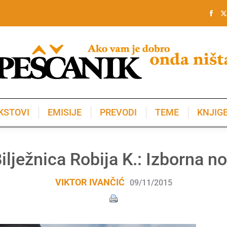
KSTOVI
EMISIJE
PREVODI
TEME
KNJIG
KSTOVI
EMISIJE
PREVODI
TEME
KNJIG
ilježnica Robija K.: Izborna n
VIKTOR IVANČIĆ
09/11/2015