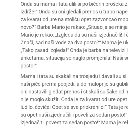
Onda su mama i tata ulili si po bićerin prošeka z
izdrže!“ Onda su oni gledali prenos u turbo napeto
za kvarat od ure na stoliću opet zazvoncao mobite
novo?“ Barba Mario je rekao: „Situacija se minja!
Mario je rekao: „Izgleda da su naši izjednačili! I
Znači, sad naši vode za dva posto?“ Mama je ulet
„Tako zasad izgleda!“ Onda je barba na televiziji
anketama, situacija se naglo promjenila! Naši su
posto!“
Mama i tata su skakali na trosjedu i davali su si p
naši piče prema pobjedi, a do maloprije su gubil
oni nastavili gledat prenos i stiskali su šake od 
nije moglo skužit. Onda je za kvarat od ure opet
ludilo, čoviče! Opet se sve priokrenilo!“ Tata je
su opet naši izjednačili i poveli za sedan posto!“
izjednačit i povest za sedan posto!“ Mama je rekl