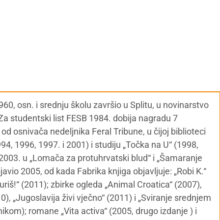
60, osn. i srednju školu završio u Splitu, u novinarstvo
 Za studentski list FESB 1984. dobija nagradu 7
od osnivača nedeljnika Feral Tribune, u čijoj biblioteci
1994, 1996, 1997. i 2001) i studiju „Točka na U“ (1998,
 2003. u „Lomača za protuhrvatski blud“ i „Šamaranje
bjavio 2005, od kada Fabrika knjiga objavljuje: „Robi K.“
juriš!“ (2011); zbirke ogleda „Animal Croatica“ (2007),
0), „Jugoslavija živi vječno“ (2011) i „Sviranje srednjem
ikom); romane „Vita activa“ (2005, drugo izdanje ) i