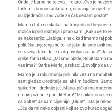
Onda je barba na televiziji rekao: „Ovo je nevjer
friškim izbornim anketama, situacija se opet tot
su izjednačili i sad vode za čak sedam posto!“
Mama i tata su skakali na trosjedu od hepinesa i
stolića isprid roditelja i pitao sam: „Kako se to 
se nakeserijo: „Jebiga, sinak, kad imamo taj po
politička uvjerenja su toliko jaka da smo uvik m
se razvija tako da je uvik povoljna za nas!“ Ja 
spikerfona rekao: „Mi smo pizde, Robi! Samo rodit
vas ima?“ Barba Mario je rekao: „Dovoljno da uv
Mama je u roku munja prikinila vezu na mobitel
sam gledao u roditelje sa lakšim čudilom. Samo
spikerfon i dreknijo je: „Mario, pička mu materin
drobiš pizdarije prid ditetom!“ Iz spikerfona se 
sa Šolte!“ Ja sam cijuknijo: „Dida!“ Tata je rekao
„Oću da mi neko objasni koji se ovo kurac događa 