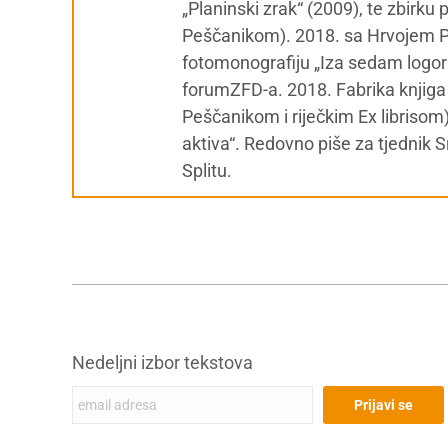
„Planinski zrak“ (2009), te zbirku p
Peščanikom). 2018. sa Hrvojem 
fotomonografiju „Iza sedam logora 
forumZFD-a. 2018. Fabrika knjiga 
Peščanikom i riječkim Ex librisom), 
aktiva“. Redovno piše za tjednik S
Splitu.
Nedeljni izbor tekstova