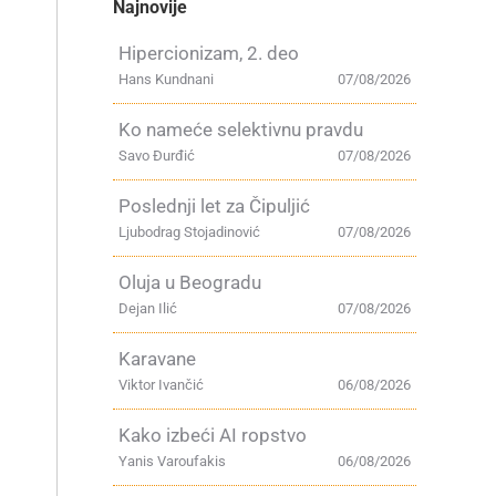
Najnovije
Hipercionizam, 2. deo
Hans Kundnani
07/08/2026
Ko nameće selektivnu pravdu
Savo Đurđić
07/08/2026
Poslednji let za Čipuljić
Ljubodrag Stojadinović
07/08/2026
Oluja u Beogradu
Dejan Ilić
07/08/2026
Karavane
Viktor Ivančić
06/08/2026
Kako izbeći AI ropstvo
Yanis Varoufakis
06/08/2026