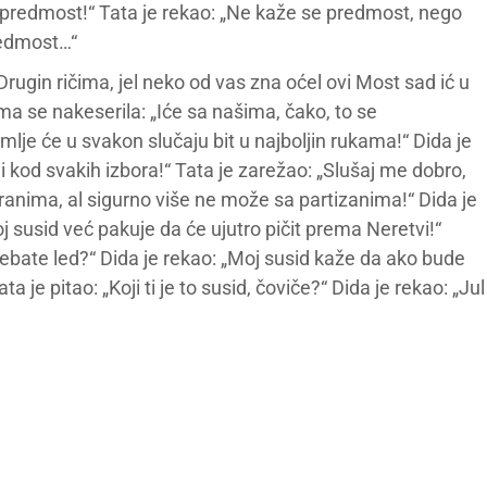
a predmost!“ Tata je rekao: „Ne kaže se predmost, nego
redmost…“
„Drugin ričima, jel neko od vas zna oćel ovi Most sad ić u
a se nakeserila: „Iće sa našima, čako, to se
lje će u svakon slučaju bit u najboljin rukama!“ Dida je
 i kod svakih izbora!“ Tata je zarežao: „Slušaj me dobro,
anima, al sigurno više ne može sa partizanima!“ Dida je
j susid već pakuje da će ujutro pičit prema Neretvi!“
 jebate led?“ Dida je rekao: „Moj susid kaže da ako bude
 je pitao: „Koji ti je to susid, čoviče?“ Dida je rekao: „Jul