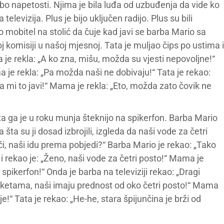
urbo napetosti. Njima je bila luđa od uzbuđenja da vide ko
televizija. Plus je bijo uključen radijo. Plus su bili
jo mobitel na stolić da čuje kad javi se barba Mario sa
j komisiji u našoj mjesnoj. Tata je muljao čips po ustima i
a je rekla: „A ko zna, mišu, možda su vjesti nepovoljne!“
a je rekla: „Pa možda naši ne dobivaju!“ Tata je rekao:
 mi to javi!“ Mama je rekla: „Eto, možda zato čovik ne
a ga je u roku munja šteknijo na spikerfon. Barba Mario
šta su ji dosad izbrojili, izgleda da naši vode za četri
či, naši idu prema pobjedi?“ Barba Mario je rekao: „Tako
i rekao je: „Ženo, naši vode za četri posto!“ Mama je
 spikerfon!“ Onda je barba na televiziji rekao: „Dragi
ketama, naši imaju prednost od oko četri posto!“ Mama
e!“ Tata je rekao: „He-he, stara špijunčina je brži od