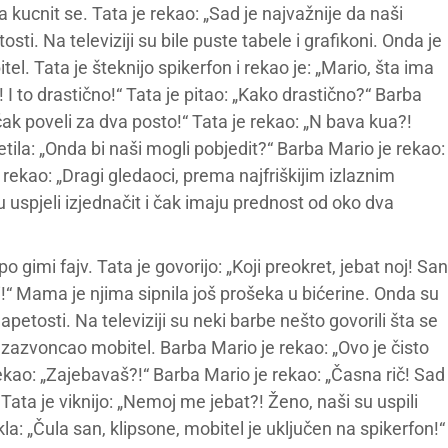
a kucnit se. Tata je rekao: „Sad je najvažnije da naši
sti. Na televiziji su bile puste tabele i grafikoni. Onda je
l. Tata je šteknijo spikerfon i rekao je: „Mario, šta ima
 I to drastično!“ Tata je pitao: „Kako drastično?“ Barba
 čak poveli za dva posto!“ Tata je rekao: „N bava kua?!
ila: „Onda bi naši mogli pobjedit?“ Barba Mario je rekao:
 rekao: „Dragi gledaoci, prema najfriškijim izlaznim
 uspjeli izjednačit i čak imaju prednost od oko dva
o gimi fajv. Tata je govorijo: „Koji preokret, jebat noj! San
i!“ Mama je njima sipnila još prošeka u bićerine. Onda su
napetosti. Na televiziji su neki barbe nešto govorili šta se
 zazvoncao mobitel. Barba Mario je rekao: „Ovo je čisto
 rekao: „Zajebavaš?!“ Barba Mario je rekao: „Časna rič! Sad
 Tata je viknijo: „Nemoj me jebat?! Ženo, naši su uspili
a: „Čula san, klipsone, mobitel je uključen na spikerfon!“