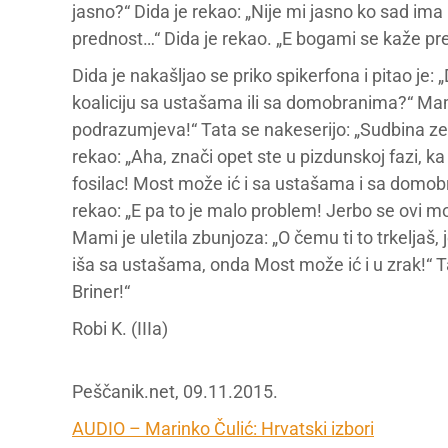
jasno?“ Dida je rekao: „Nije mi jasno ko sad im
prednost…“ Dida je rekao. „E bogami se kaže p
Dida je nakašljao se priko spikerfona i pitao je: 
koaliciju sa ustašama ili sa domobranima?“ Mam
podrazumjeva!“ Tata se nakeserijo: „Sudbina zem
rekao: „Aha, znači opet ste u pizdunskoj fazi, ka
fosilac! Most može ić i sa ustašama i sa domobr
rekao: „E pa to je malo problem! Jerbo se ovi mo
Mami je uletila zbunjoza: „O čemu ti to trkeljaš,
iša sa ustašama, onda Most može ić i u zrak!“ Tata
Briner!“
Robi K. (IIIa)
Peščanik.net, 09.11.2015.
AUDIO – Marinko Čulić: Hrvatski izbori