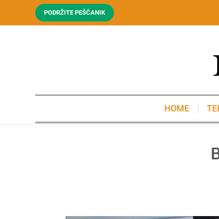
PODRŽITE PEŠČANIK
HOME
TE
HOME
TE
B