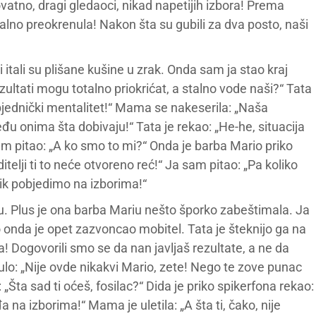
ovatno, dragi gledaoci, nikad napetijih izbora! Prema
alno preokrenula! Nakon šta su gubili za dva posto, naši
 itali su plišane kušine u zrak. Onda sam ja stao kraj
rezultati mogu totalno priokrićat, a stalno vode naši?“ Tata
bjednički mentalitet!“ Mama se nakeserila: „Naša
eđu onima šta dobivaju!“ Tata je rekao: „He-he, situacija
sam pitao: „A ko smo to mi?“ Onda je barba Mario priko
elji ti to neće otvoreno reć!“ Ja sam pitao: „Pa koliko
ik pobjedimo na izborima!“
u. Plus je ona barba Mariu nešto šporko zabeštimala. Ja
 onda je opet zazvoncao mobitel. Tata je šteknijo ga na
a! Dogovorili smo se da nan javljaš rezultate, a ne da
čulo: „Nije ovde nikakvi Mario, zete! Nego te zove punac
: „Šta sad ti oćeš, fosilac?“ Dida je priko spikerfona rekao:
na izborima!“ Mama je uletila: „A šta ti, čako, nije