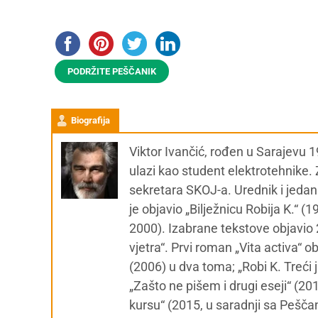
PODRŽITE PEŠČANIK
Biografija
Viktor Ivančić, rođen u Sarajevu 19
ulazi kao student elektrotehnike.
sekretara SKOJ-a. Urednik i jedan 
je objavio „Bilježnicu Robija K.“ (
2000). Izabrane tekstove objavio
vjetra“. Prvi roman „Vita activa“ o
(2006) u dva toma; „Robi K. Treći 
„Zašto ne pišem i drugi eseji“ (201
kursu“ (2015, u saradnji sa Peščan