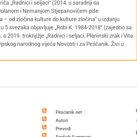
riča „Radnici i seljaci“ (2014, u saradnji sa
Polanom i Nemanjom Stjepanovićem piše
– od zločina kulture do kulture zločina“ u izdanju
u 5 svezaka objavljuje „Robi K. 1984-2018“ (zajedno sa
a 2019. troknjižje „Radnici i seljaci, Planinski zrak i Vita
rpskog narodnog vijeća Novosti i za Peščanik. Živi u
Pescanik.net
Autori
Prevodi
English Summary