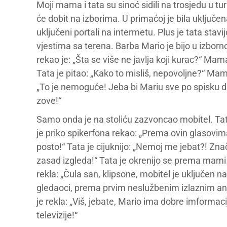
Moji mama i tata su sinoć sidili na trosjedu u t
će dobit na izborima. U primaćoj je bila uključena 
uključeni portali na intermetu. Plus je tata stavi
vjestima sa terena. Barba Mario je bijo u izborno
rekao je: „Šta se više ne javlja koji kurac?“ Mam
Tata je pitao: „Kako to misliš, nepovoljne?“ Mam
„To je nemoguće! Jeba bi Mariu sve po spisku da
zove!“
Samo onda je na stoliću zazvoncao mobitel. Tat
je priko spikerfona rekao: „Prema ovin glasovima 
posto!“ Tata je cijuknijo: „Nemoj me jebat?! Zna
zasad izgleda!“ Tata je okrenijo se prema mami 
rekla: „Čula san, klipsone, mobitel je uključen na
gledaoci, prema prvim neslužbenim izlaznim an
je rekla: „Viš, jebate, Mario ima dobre imformacij
televizije!“