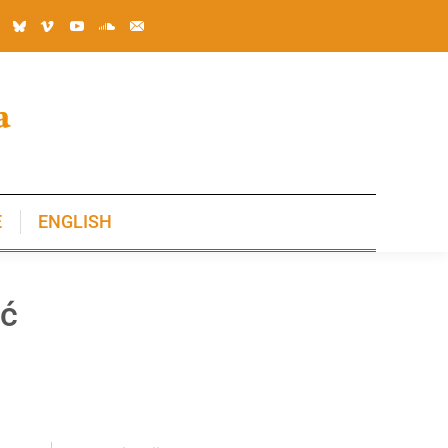
E
ENGLISH
E
ENGLISH
oć