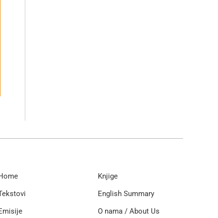
Home
Knjige
Tekstovi
English Summary
Emisije
O nama / About Us