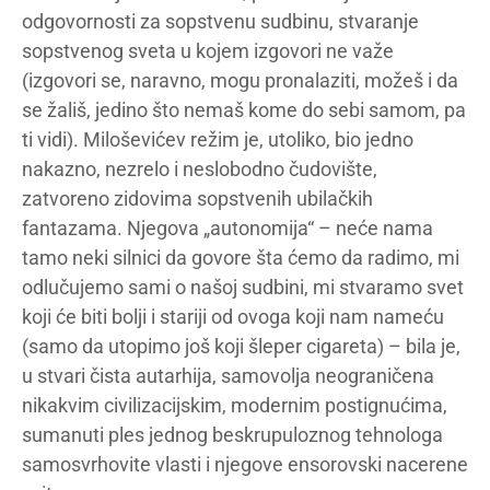
odgovornosti za sopstvenu sudbinu, stvaranje
sopstvenog sveta u kojem izgovori ne važe
(izgovori se, naravno, mogu pronalaziti, možeš i da
se žališ, jedino što nemaš kome do sebi samom, pa
ti vidi). Miloševićev režim je, utoliko, bio jedno
nakazno, nezrelo i neslobodno čudovište,
zatvoreno zidovima sopstvenih ubilačkih
fantazama. Njegova „autonomija“ – neće nama
tamo neki silnici da govore šta ćemo da radimo, mi
odlučujemo sami o našoj sudbini, mi stvaramo svet
koji će biti bolji i stariji od ovoga koji nam nameću
(samo da utopimo još koji šleper cigareta) – bila je,
u stvari čista autarhija, samovolja neograničena
nikakvim civilizacijskim, modernim postignućima,
sumanuti ples jednog beskrupuloznog tehnologa
samosvrhovite vlasti i njegove ensorovski nacerene