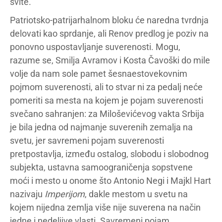
svite.
Patriotsko-patrijarhalnom bloku će naredna tvrdnja
delovati kao sprdanje, ali Renov predlog je poziv na
ponovno uspostavljanje suverenosti. Mogu,
razume se, Smilja Avramov i Kosta Čavoški do mile
volje da nam sole pamet šesnaestovekovnim
pojmom suverenosti, ali to stvar ni za pedalj neće
pomeriti sa mesta na kojem je pojam suverenosti
svečano sahranjen: za Miloševićevog vakta Srbija
je bila jedna od najmanje suverenih zemalja na
svetu, jer savremeni pojam suverenosti
pretpostavlja, između ostalog, slobodu i slobodnog
subjekta, ustavna samoograničenja sopstvene
moći i mesto u onome što Antonio Negi i Majkl Hart
nazivaju
Imperijom
, dakle mestom u svetu na
kojem nijedna zemlja više nije suverena na način
jedne i nedeljive vlasti. Savremeni pojam