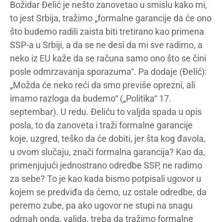
Božidar Đelić je nešto zanovetao u smislu kako mi,
to jest Srbija, tražimo „formalne garancije da će ono
što budemo radili zaista biti tretirano kao primena
SSP-a u Srbiji, a da se ne desi da mi sve radimo, a
neko iz EU kaže da se računa samo ono što se čini
posle odmrzavanja sporazuma“. Pa dodaje (Đelić):
„Možda će neko reći da smo previše oprezni, ali
imamo razloga da budemo“ („Politika“ 17.
septembar). U redu. Đeliću to valjda spada u opis
posla, to da zanoveta i traži formalne garancije
koje, uzgred, teško da će dobiti, jer šta kog đavola,
u ovom slučaju, znači formalna garancija? Kao da,
primenjujući jednostrano odredbe SSP, ne radimo
za sebe? To je kao kada bismo potpisali ugovor u
kojem se predviđa da ćemo, uz ostale odredbe, da
peremo zube, pa ako ugovor ne stupi na snagu
odmah onda, valjda, treba da tražimo formalne