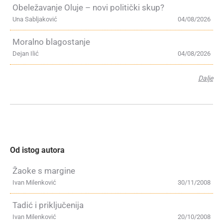
Obeležavanje Oluje – novi politički skup?
Una Sabljaković
04/08/2026
Moralno blagostanje
Dejan Ilić
04/08/2026
Dalje
Od istog autora
Žaoke s margine
Ivan Milenković
30/11/2008
Tadić i priključenija
Ivan Milenković
20/10/2008