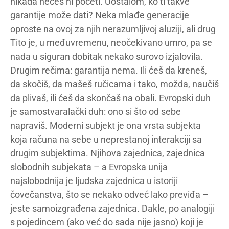
nikada nećeš ni početi. Uostalom, ko ti takve
garantije može dati? Neka mlađe generacije
oproste na ovoj za njih nerazumljivoj aluziji, ali drug
Tito je, u međuvremenu, neočekivano umro, pa se
nada u siguran dobitak nekako surovo izjalovila.
Drugim rečima: garantija nema. Ili ćeš da kreneš,
da skočiš, da mašeš ručicama i tako, možda, naučiš
da plivaš, ili ćeš da skončaš na obali. Evropski duh
je samostvaralački duh: ono si što od sebe
napraviš. Moderni subjekt je ona vrsta subjekta
koja računa na sebe u neprestanoj interakciji sa
drugim subjektima. Njihova zajednica, zajednica
slobodnih subjekata – a Evropska unija
najslobodnija je ljudska zajednica u istoriji
čovečanstva, što se nekako odveć lako previđa –
jeste samoizgrađena zajednica. Dakle, po analogiji
s pojedincem (ako već do sada nije jasno) koji je