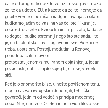
dalje od pragmatično-zdravorazumskog uvida: ako
želite da uđete u EU, a kažete da želite, nemojte da
gubite vreme u pokušaju nadgornjavanja sa silama
kudikamo jačim od vas, na vas će, pre ili kasnije,
doći red, ući ćete u Evropsku uniju, pa zato, kada se
to dogodi, budite spremniji nego što ste sada. I to
je, na birokratskoj ravni, uglavnom sve. Više ni ne
treba, uostalom. Postoji, međutim, u Renovoj
ponudi, pa čak i u ovom
pretpostavljenom/simuliranom objašnjenju, jedan
pozadinski, dublji sloj do kojeg bi, čini se, vredelo
sići.
Reč je o onome što bi se, u nešto povišenom tonu,
moglo nazvati evropskim duhom, ili, tehnički
govoreći, jednim od vodećih principa modernog
doba. Nije, naravno, Oli Ren imao u vidu filozofske