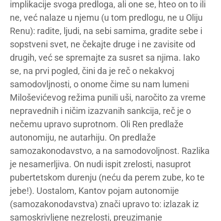
implikacije svoga predloga, ali one se, hteo on to ili
ne, već nalaze u njemu (u tom predlogu, ne u Oliju
Renu): radite, ljudi, na sebi samima, gradite sebe i
sopstveni svet, ne čekajte druge i ne zavisite od
drugih, već se spremajte za susret sa njima. Iako
se, na prvi pogled, čini da je reč o nekakvoj
samodovljnosti, o onome čime su nam lumeni
Miloševićevog režima punili uši, naročito za vreme
nepravednih i ničim izazvanih sankcija, reč je o
nečemu upravo suprotnom. Oli Ren predlaže
autonomiju, ne autarhiju. On predlaže
samozakonodavstvo, a na samodovoljnost. Razlika
je nesamerljiva. On nudi ispit zrelosti, nasuprot
pubertetskom durenju (neću da perem zube, ko te
jebe!). Uostalom, Kantov pojam autonomije
(samozakonodavstva) znači upravo to: izlazak iz
samoskrivljene nezrelosti, preuzimanje