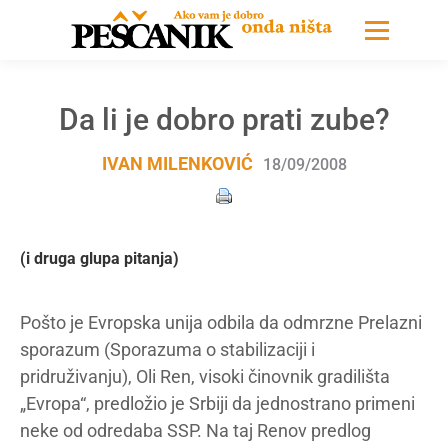
Da li je dobro prati zube?
IVAN MILENKOVIĆ
18/09/2008
(i druga glupa pitanja)
Pošto je Evropska unija odbila da odmrzne Prelazni
sporazum (Sporazuma o stabilizaciji i
pridruživanju), Oli Ren, visoki činovnik gradilišta
„Evropa“, predložio je Srbiji da jednostrano primeni
neke od odredaba SSP. Na taj Renov predlog