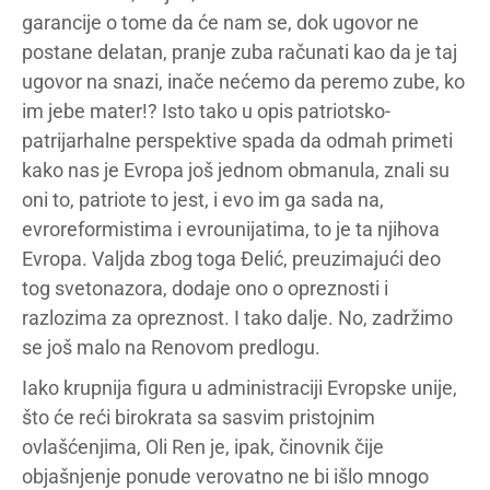
garancije o tome da će nam se, dok ugovor ne
postane delatan, pranje zuba računati kao da je taj
ugovor na snazi, inače nećemo da peremo zube, ko
im jebe mater!? Isto tako u opis patriotsko-
patrijarhalne perspektive spada da odmah primeti
kako nas je Evropa još jednom obmanula, znali su
oni to, patriote to jest, i evo im ga sada na,
evroreformistima i evrounijatima, to je ta njihova
Evropa. Valjda zbog toga Đelić, preuzimajući deo
tog svetonazora, dodaje ono o opreznosti i
razlozima za opreznost. I tako dalje. No, zadržimo
se još malo na Renovom predlogu.
Iako krupnija figura u administraciji Evropske unije,
što će reći birokrata sa sasvim pristojnim
ovlašćenjima, Oli Ren je, ipak, činovnik čije
objašnjenje ponude verovatno ne bi išlo mnogo