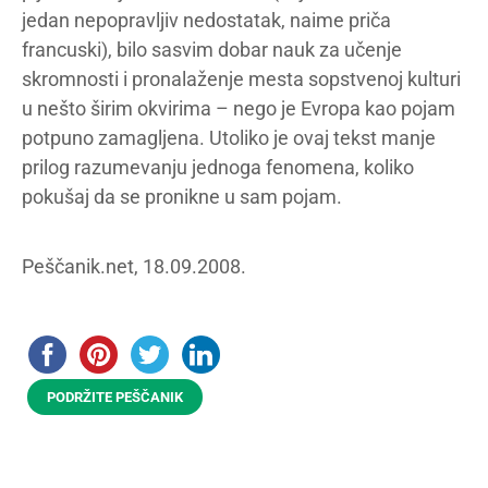
jedan nepopravljiv nedostatak, naime priča
francuski), bilo sasvim dobar nauk za učenje
skromnosti i pronalaženje mesta sopstvenoj kulturi
u nešto širim okvirima – nego je Evropa kao pojam
potpuno zamagljena. Utoliko je ovaj tekst manje
prilog razumevanju jednoga fenomena, koliko
pokušaj da se pronikne u sam pojam.
Peščanik.net, 18.09.2008.
PODRŽITE PEŠČANIK