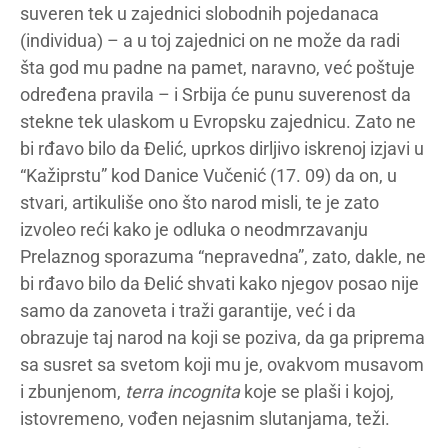
suveren tek u zajednici slobodnih pojedanaca
(individua) – a u toj zajednici on ne može da radi
šta god mu padne na pamet, naravno, već poštuje
određena pravila – i Srbija će punu suverenost da
stekne tek ulaskom u Evropsku zajednicu. Zato ne
bi rđavo bilo da Đelić, uprkos dirljivo iskrenoj izjavi u
“Kažiprstu” kod Danice Vučenić (17. 09) da on, u
stvari, artikuliše ono što narod misli, te je zato
izvoleo reći kako je odluka o neodmrzavanju
Prelaznog sporazuma “nepravedna”, zato, dakle, ne
bi rđavo bilo da Đelić shvati kako njegov posao nije
samo da zanoveta i traži garantije, već i da
obrazuje taj narod na koji se poziva, da ga priprema
sa susret sa svetom koji mu je, ovakvom musavom
i zbunjenom,
terra incognita
koje se plaši i kojoj,
istovremeno, vođen nejasnim slutanjama, teži.