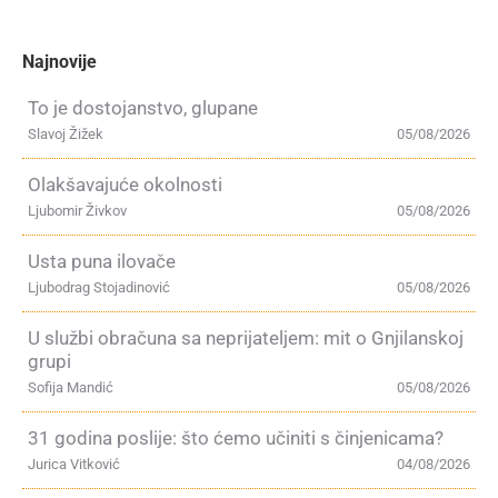
Najnovije
To je dostojanstvo, glupane
Slavoj Žižek
05/08/2026
Olakšavajuće okolnosti
Ljubomir Živkov
05/08/2026
Usta puna ilovače
Ljubodrag Stojadinović
05/08/2026
U službi obračuna sa neprijateljem: mit o Gnjilanskoj
grupi
Sofija Mandić
05/08/2026
31 godina poslije: što ćemo učiniti s činjenicama?
Jurica Vitković
04/08/2026