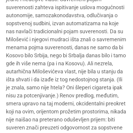
suverenosti zahteva ispitivanje uslova mogućnosti
autonomije, samozakonodavstva, odlučivanja o
sopstvenoj sudbini, izvan automatizama na koje
nas navlači tradicionalni pojam suverenosti. Da su
Milošević i njegovi mudraci išta znali o savremenim
menama pojma suverenosti, danas ne samo da bi
Kosovo bilo Srbija, nego bi Srbalja danas bilo i tamo
gde ih više nema (pa i na Kosovu). Ali nezrela,
autarhična Miloševićeva vlast, nije bila u stanju da
išta shvati i da izađe iz tog nedostojnog stanja. (Ili
je znala, samo nije htela? Oni šleperi cigareta ipak
nisu za potcenjivanje.) Renov predlog, međutim,
smera upravo na taj moderni, okcidentalni preokret
koji na ovim, orijentom prožetim prostorima, nikada
nije naišao na preterano oduševljen prijem: biti
suveren znači preuzeti odgovornost za sopstvene