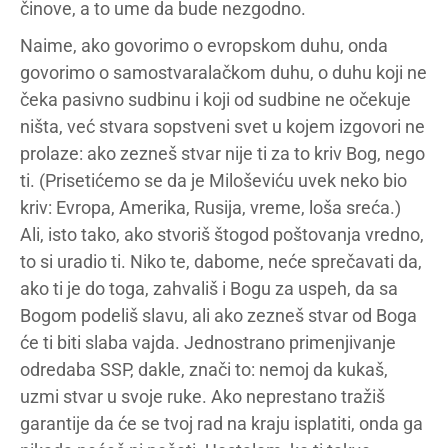
činove, a to ume da bude nezgodno.
Naime, ako govorimo o evropskom duhu, onda
govorimo o samostvaralačkom duhu, o duhu koji ne
čeka pasivno sudbinu i koji od sudbine ne očekuje
ništa, već stvara sopstveni svet u kojem izgovori ne
prolaze: ako zezneš stvar nije ti za to kriv Bog, nego
ti. (Prisetićemo se da je Miloševiću uvek neko bio
kriv: Evropa, Amerika, Rusija, vreme, loša sreća.)
Ali, isto tako, ako stvoriš štogod poštovanja vredno,
to si uradio ti. Niko te, dabome, neće sprečavati da,
ako ti je do toga, zahvališ i Bogu za uspeh, da sa
Bogom podeliš slavu, ali ako zezneš stvar od Boga
će ti biti slaba vajda. Jednostrano primenjivanje
odredaba SSP, dakle, znači to: nemoj da kukaš,
uzmi stvar u svoje ruke. Ako neprestano tražiš
garantije da će se tvoj rad na kraju isplatiti, onda ga