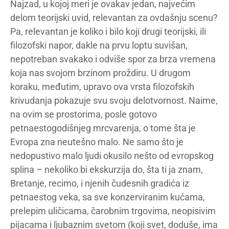
Najzad, u kojoj meri je ovakav jedan, najvećim
delom teorijski uvid, relevantan za ovdašnju scenu?
Pa, relevantan je koliko i bilo koji drugi teorijski, ili
filozofski napor, dakle na prvu loptu suvišan,
nepotreban svakako i odviše spor za brza vremena
koja nas svojom brzinom proždiru. U drugom
koraku, međutim, upravo ova vrsta filozofskih
krivudanja pokazuje svu svoju delotvornost. Naime,
na ovim se prostorima, posle gotovo
petnaestogodišnjeg mrcvarenja, o tome šta je
Evropa zna neutešno malo. Ne samo što je
nedopustivo malo ljudi okusilo nešto od evropskog
splina – nekoliko bi ekskurzija do, šta ti ja znam,
Bretanje, recimo, i njenih čudesnih gradića iz
petnaestog veka, sa sve konzerviranim kućama,
prelepim uličicama, čarobnim trgovima, neopisivim
pijacama i ljubaznim svetom (koji svet, doduše, ima