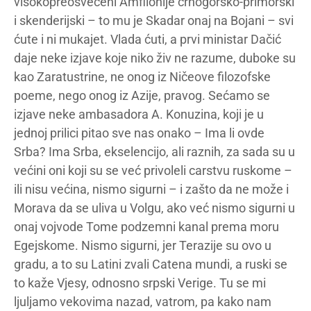
visokopreosvećeni Amfilohije crnogorsko-primorski
i skenderijski – to mu je Skadar onaj na Bojani – svi
ćute i ni mukajet. Vlada ćuti, a prvi ministar Dačić
daje neke izjave koje niko živ ne razume, duboke su
kao Zaratustrine, ne onog iz Ničeove filozofske
poeme, nego onog iz Azije, pravog. Sećamo se
izjave neke ambasadora A. Konuzina, koji je u
jednoj prilici pitao sve nas onako – Ima li ovde
Srba? Ima Srba, ekselencijo, ali raznih, za sada su u
većini oni koji su se već privoleli carstvu ruskome –
ili nisu većina, nismo sigurni – i zašto da ne može i
Morava da se uliva u Volgu, ako već nismo sigurni u
onaj vojvode Tome podzemni kanal prema moru
Egejskome. Nismo sigurni, jer Terazije su ovo u
gradu, a to su Latini zvali Catena mundi, a ruski se
to kaže Vjesy, odnosno srpski Verige. Tu se mi
ljuljamo vekovima nazad, vatrom, pa kako nam