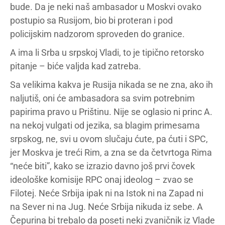
bude. Da je neki naš ambasador u Moskvi ovako
postupio sa Rusijom, bio bi proteran i pod
policijskim nadzorom sproveden do granice.
A ima li Srba u srpskoj Vladi, to je tipično retorsko
pitanje – biće valjda kad zatreba.
Sa velikima kakva je Rusija nikada se ne zna, ako ih
naljutiš, oni će ambasadora sa svim potrebnim
papirima pravo u Prištinu. Nije se oglasio ni princ A.
na nekoj vulgati od jezika, sa blagim primesama
srpskog, ne, svi u ovom slučaju ćute, pa ćuti i SPC,
jer Moskva je treći Rim, a zna se da četvrtoga Rima
“neće biti”, kako se izrazio davno još prvi čovek
ideološke komisije RPC onaj ideolog – zvao se
Filotej. Neće Srbija ipak ni na Istok ni na Zapad ni
na Sever ni na Jug. Neće Srbija nikuda iz sebe. A
Čepurina bi trebalo da poseti neki zvaničnik iz Vlade