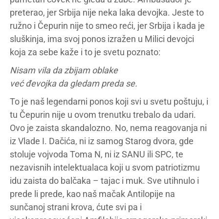
preterao, jer Srbija nije neka laka devojka. Jeste to
ružno i Čepurin nije to smeo reći, jer Srbija i kada je
sluškinja, ima svoj ponos izražen u Milici devojci
koja za sebe kaže i to je svetu poznato:
Nisam vila da zbijam oblake
već đevojka da gledam preda se.
To je naš legendarni ponos koji svi u svetu poštuju, i
tu Čepurin nije u ovom trenutku trebalo da udari.
Ovo je zaista skandalozno. No, nema reagovanja ni
iz Vlade I. Dačića, ni iz samog Starog dvora, gde
stoluje vojvoda Toma N, ni iz SANU ili SPC, te
nezavisnih intelektualaca koji u svom patriotizmu
idu zaista do balčaka – tajac i muk. Sve utihnulo i
prede li prede, kao naš mačak Antilopije na
sunčanoj strani krova, ćute svi pa i