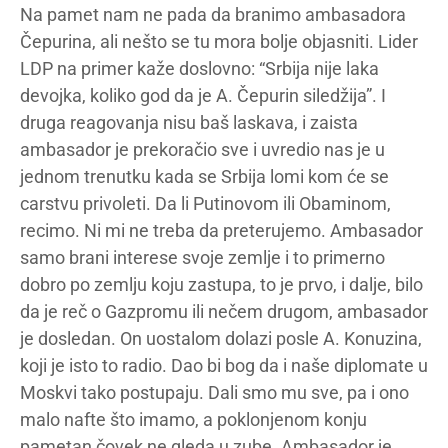
Na pamet nam ne pada da branimo ambasadora
Čepurina, ali nešto se tu mora bolje objasniti. Lider
LDP na primer kaže doslovno: “Srbija nije laka
devojka, koliko god da je A. Čepurin siledžija”. I
druga reagovanja nisu baš laskava, i zaista
ambasador je prekoračio sve i uvredio nas je u
jednom trenutku kada se Srbija lomi kom će se
carstvu privoleti. Da li Putinovom ili Obaminom,
recimo. Ni mi ne treba da preterujemo. Ambasador
samo brani interese svoje zemlje i to primerno
dobro po zemlju koju zastupa, to je prvo, i dalje, bilo
da je reč o Gazpromu ili nečem drugom, ambasador
je dosledan. On uostalom dolazi posle A. Konuzina,
koji je isto to radio. Dao bi bog da i naše diplomate u
Moskvi tako postupaju. Dali smo mu sve, pa i ono
malo nafte što imamo, a poklonjenom konju
pametan čovek ne gleda u zube. Ambasador je