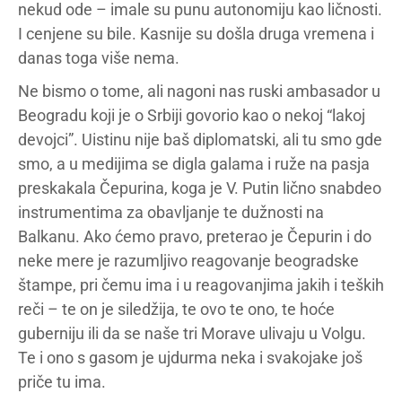
nekud ode – imale su punu autonomiju kao ličnosti.
I cenjene su bile. Kasnije su došla druga vremena i
danas toga više nema.
Ne bismo o tome, ali nagoni nas ruski ambasador u
Beogradu koji je o Srbiji govorio kao o nekoj “lakoj
devojci”. Uistinu nije baš diplomatski, ali tu smo gde
smo, a u medijima se digla galama i ruže na pasja
preskakala Čepurina, koga je V. Putin lično snabdeo
instrumentima za obavljanje te dužnosti na
Balkanu. Ako ćemo pravo, preterao je Čepurin i do
neke mere je razumljivo reagovanje beogradske
štampe, pri čemu ima i u reagovanjima jakih i teških
reči – te on je siledžija, te ovo te ono, te hoće
guberniju ili da se naše tri Morave ulivaju u Volgu.
Te i ono s gasom je ujdurma neka i svakojake još
priče tu ima.