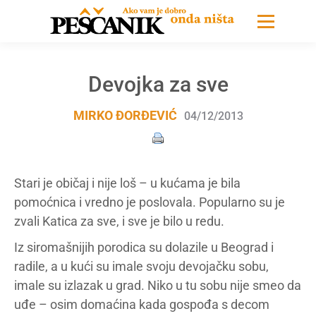
Devojka za sve
MIRKO ĐORĐEVIĆ
04/12/2013
Stari je običaj i nije loš – u kućama je bila
pomoćnica i vredno je poslovala. Popularno su je
zvali Katica za sve, i sve je bilo u redu.
Iz siromašnijih porodica su dolazile u Beograd i
radile, a u kući su imale svoju devojačku sobu,
imale su izlazak u grad. Niko u tu sobu nije smeo da
uđe – osim domaćina kada gospođa s decom