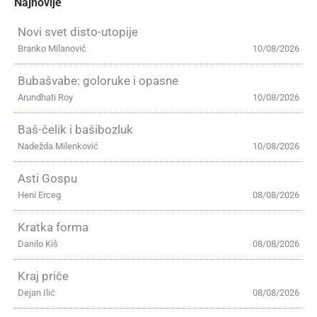
Najnovije
Novi svet disto-utopije
Branko Milanović
10/08/2026
Bubašvabe: goloruke i opasne
Arundhati Roy
10/08/2026
Baš-čelik i bašibozluk
Nadežda Milenković
10/08/2026
Asti Gospu
Heni Erceg
08/08/2026
Kratka forma
Danilo Kiš
08/08/2026
Kraj priče
Dejan Ilić
08/08/2026