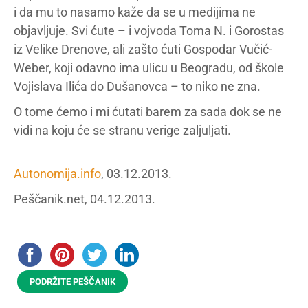
i da mu to nasamo kaže da se u medijima ne
objavljuje. Svi ćute – i vojvoda Toma N. i Gorostas
iz Velike Drenove, ali zašto ćuti Gospodar Vučić-
Weber, koji odavno ima ulicu u Beogradu, od škole
Vojislava Ilića do Dušanovca – to niko ne zna.
O tome ćemo i mi ćutati barem za sada dok se ne
vidi na koju će se stranu verige zaljuljati.
Autonomija.info
, 03.12.2013.
Peščanik.net, 04.12.2013.
PODRŽITE PEŠČANIK