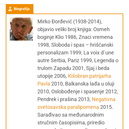
Biografija
Mirko Đorđević (1938-2014),
objavio veliki broj knjiga: Osmeh
boginje Klio 1986, Znaci vremena
1998, Sloboda i spas – hrišćanski
personalizam 1999, La voix d`une
autre Serbia, Pariz 1999, Legenda o
trulom Zapadu 2001, Sjaj i beda
utopije 2006,
Kišobran patrijarha
Pavla
2010, Balkanska lađa u oluji
2010, Oslobođenje i spasenje 2012,
Pendrek i prašina 2013,
Negativna
svetosavska paralipomena
2015.
Sarađivao sa međunarodnim
stručnim časopisima, priredio