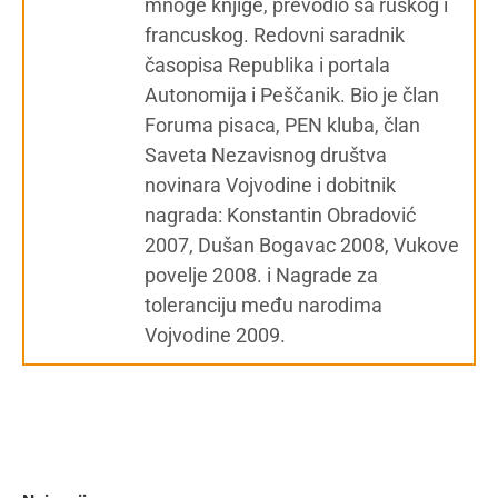
mnoge knjige, prevodio sa ruskog i
francuskog. Redovni saradnik
časopisa Republika i portala
Autonomija i Peščanik. Bio je član
Foruma pisaca, PEN kluba, član
Saveta Nezavisnog društva
novinara Vojvodine i dobitnik
nagrada: Konstantin Obradović
2007, Dušan Bogavac 2008, Vukove
povelje 2008. i Nagrade za
toleranciju među narodima
Vojvodine 2009.