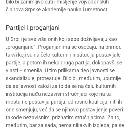
bilo bi zanimljivo čuti i mišljenje vojvođanskih
članova Srpske akademije nauka i umetnosti.
Partijci i proganjani
U Srbiji je sve više onih koji sebe doživljavaju kao
„proganjane”. Proganjanima se osećaju, na primer, i
takvi koji su na čelo kulturnih institucija postavljale
partije, a potom ih neka druga partija, dokopavši se
vlasti – smenila. U tim prilikama deo javnosti se
skandalizuje, protestuje. Bilo bi, međutim, uputnije
da se javnost založi za to da se na čelu kulturnih
institucija nađu nezavisni stručnjaci koje na ta
mesta ne postavlja partija, odnosno koalicija, niti ih
one smenjuju, već da se njihovo postavljenje poveri
takođe nezavisnim, priznatim stručnjacima. Za to,
međutim, bar za sada, nema nikakvih izgleda, pa se