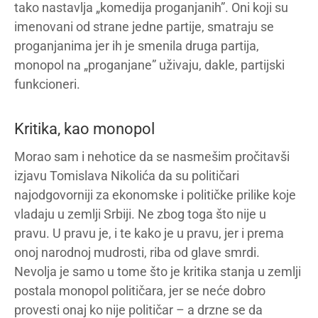
tako nastavlja „komedija proganjanih”. Oni koji su
imenovani od strane jedne partije, smatraju se
proganjanima jer ih je smenila druga partija,
monopol na „proganjane” uživaju, dakle, partijski
funkcioneri.
Kritika, kao monopol
Morao sam i nehotice da se nasmešim pročitavši
izjavu Tomislava Nikolića da su političari
najodgovorniji za ekonomske i političke prilike koje
vladaju u zemlji Srbiji. Ne zbog toga što nije u
pravu. U pravu je, i te kako je u pravu, jer i prema
onoj narodnoj mudrosti, riba od glave smrdi.
Nevolja je samo u tome što je kritika stanja u zemlji
postala monopol političara, jer se neće dobro
provesti onaj ko nije političar – a drzne se da