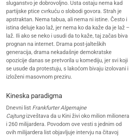
sluganstvo je dobrovoljno. Usta ostaju nema kad
partijske ptice cvrkuću o slobodi govora. Strah je
apstraktan. Nema tabua, ali nema ni istine. Često i
istina deluje kao laž, jer nema ko da kaže da je laž –
laž. Ili ako se neko i usudi da to kaže, taj začas biva
prognan na internet. Drama post-jalteških
generacija, drama nekadašnje demokratske
opozicije danas se pretvorila u komediju, jer svi koji
se usude da protestuju, s lakoćom bivaju izolovani i
izloženi masovnom preziru.
Kineska paradigma
Dnevni list
Frankfurter Algemajne
Cajtung
izveštava da u Kini živi oko milion milionera
i 260 milijardera. Povodom ove vesti s jednim od
ovih milijardera list objavljuje intervju na čitavoj