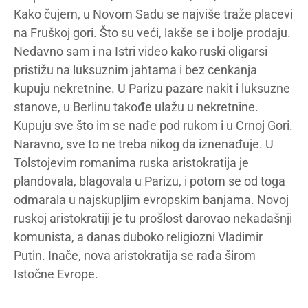
Kako čujem, u Novom Sadu se najviše traže placevi
na Fruškoj gori. Što su veći, lakše se i bolje prodaju.
Nedavno sam i na Istri video kako ruski oligarsi
pristižu na luksuznim jahtama i bez cenkanja
kupuju nekretnine. U Parizu pazare nakit i luksuzne
stanove, u Berlinu takođe ulažu u nekretnine.
Kupuju sve što im se nađe pod rukom i u Crnoj Gori.
Naravno, sve to ne treba nikog da iznenađuje. U
Tolstojevim romanima ruska aristokratija je
plandovala, blagovala u Parizu, i potom se od toga
odmarala u najskupljim evropskim banjama. Novoj
ruskoj aristokratiji je tu prošlost darovao nekadašnji
komunista, a danas duboko religiozni Vladimir
Putin. Inače, nova aristokratija se rađa širom
Istočne Evrope.