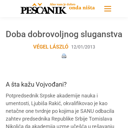
Doba dobrovoljnog sluganstva
VÉGEL LÁSZLÓ
12/01/2013
A šta kažu Vojvođani?
Potpredsednik Srpske akademije nauka i
umentosti, Ljubiša Rakić, okvalifikovao je kao
netačne one tvrdnje po kojima je SANU odbacila
zahtev predsednika Republike Srbije Tomislava
Nikolića da akademija uzme učešća u rešavanju