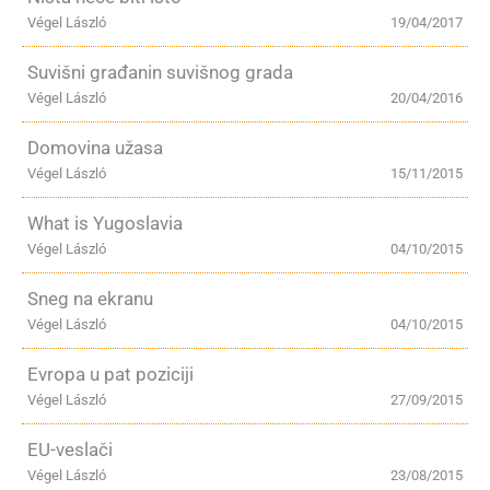
Végel László
19/04/2017
Suvišni građanin suvišnog grada
Végel László
20/04/2016
Domovina užasa
Végel László
15/11/2015
What is Yugoslavia
Végel László
04/10/2015
Sneg na ekranu
Végel László
04/10/2015
Evropa u pat poziciji
Végel László
27/09/2015
EU-veslači
Végel László
23/08/2015