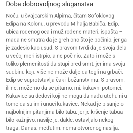
Doba dobrovoljnog sluganstva
Noću, u švajcarskim Alpima, čitam Sofoklovog
Edipa na Kolonu, u prevodu Mihalja Babiča. Edip,
ubica rođenog oca i muž rođene materi, ispašta –
mada ne smatra da je greh ono što je počinio, jer ga
je zadesio kao usud. S pravom tvrdi da je svoja dela
u većoj meri istrpio, a ne počinio. Zato i može s
toliko plemenitosti da stupi pred smrt, jer ima svoju
sudbinu koju više ne može dalje da tegli na grbači.
Edip se suprotstavlja čak i božanstvima. S pravom,
ili ne, možemo da se pitamo, mi, kukavni potomci.
Kukavice su dedovi koji ne mogu da nađu utehu ni u
tome da su im i unuci kukavice. Nekad je pisanje o
najbolnijim pitanjima bilo tabu, jer je kršenje tabua
bilo kažnjivo, nasilje je, dakle, ostavljalo nekog
traga. Danas, međutim, nema otvorenog nasilja,