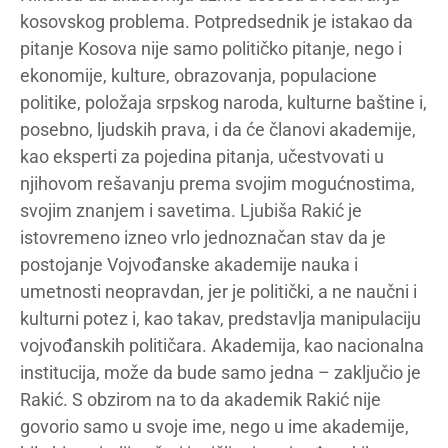
kosovskog problema. Potpredsednik je istakao da
pitanje Kosova nije samo političko pitanje, nego i
ekonomije, kulture, obrazovanja, populacione
politike, položaja srpskog naroda, kulturne baštine i,
posebno, ljudskih prava, i da će članovi akademije,
kao eksperti za pojedina pitanja, učestvovati u
njihovom rešavanju prema svojim mogućnostima,
svojim znanjem i savetima. Ljubiša Rakić je
istovremeno izneo vrlo jednoznačan stav da je
postojanje Vojvođanske akademije nauka i
umetnosti neopravdan, jer je politički, a ne naučni i
kulturni potez i, kao takav, predstavlja manipulaciju
vojvođanskih političara. Akademija, kao nacionalna
institucija, može da bude samo jedna – zaključio je
Rakić. S obzirom na to da akademik Rakić nije
govorio samo u svoje ime, nego u ime akademije,