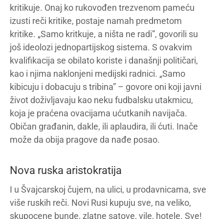
kritikuje. Onaj ko rukovođen trezvenom pameću
izusti reči kritike, postaje namah predmetom
kritike. „Samo kritkuje, a ništa ne radi”, govorili su
još ideolozi jednopartijskog sistema. S ovakvim
kvalifikacija se obilato koriste i današnji političari,
kao i njima naklonjeni medijski radnici. „Samo
kibicuju i dobacuju s tribina” – govore oni koji javni
život doživljavaju kao neku fudbalsku utakmicu,
koja je praćena ovacijama ućutkanih navijača.
Običan građanin, dakle, ili aplaudira, ili ćuti. Inače
može da obija pragove da nađe posao.
Nova ruska aristokratija
I u Švajcarskoj čujem, na ulici, u prodavnicama, sve
više ruskih reči. Novi Rusi kupuju sve, na veliko,
skupocene bunde, zlatne satove, vile, hotele. Sve!