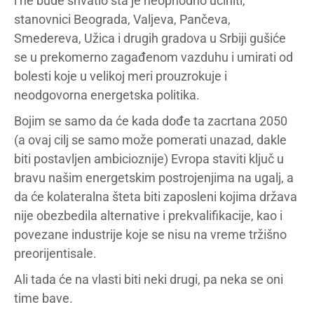
i ne bude shvatio šta je neophodno učiniti,
stanovnici Beograda, Valjeva, Pančeva,
Smedereva, Užica i drugih gradova u Srbiji gušiće
se u prekomerno zagađenom vazduhu i umirati od
bolesti koje u velikoj meri prouzrokuje i
neodgovorna energetska politika.
Bojim se samo da će kada dođe ta zacrtana 2050
(a ovaj cilj se samo može pomerati unazad, dakle
biti postavljen ambicioznije) Evropa staviti ključ u
bravu našim energetskim postrojenjima na ugalj, a
da će kolateralna šteta biti zaposleni kojima država
nije obezbedila alternative i prekvalifikacije, kao i
povezane industrije koje se nisu na vreme tržišno
preorijentisale.
Ali tada će na vlasti biti neki drugi, pa neka se oni
time bave.