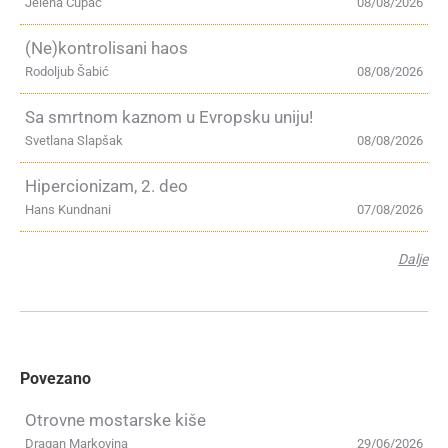
Jelena Cupać
08/08/2026
(Ne)kontrolisani haos
Rodoljub Šabić
08/08/2026
Sa smrtnom kaznom u Evropsku uniju!
Svetlana Slapšak
08/08/2026
Hipercionizam, 2. deo
Hans Kundnani
07/08/2026
Dalje
Povezano
Otrovne mostarske kiše
Dragan Markovina
29/06/2026