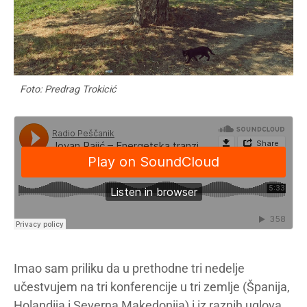
Foto: Predrag Trokicić
Imao sam priliku da u prethodne tri nedelje
učestvujem na tri konferencije u tri zemlje (Španija,
Holandija i Severna Makedonija) i iz raznih uglova