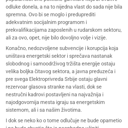
odluke donela, a na to nijedna vlast do sada nije bila
spremna. Ovo bi se moglo i preduprediti
adekvatnim socijalnim programom i
prekvalifikacijama zaposlenih u rudarskom sektoru,
ali za ovo, opet, nije bilo dovoljno volje i vizije.
Konačno, nedozvoljene subvencije i korupcija koja
uništava energetski sektor i sprečava nastanak
slobodnog i samoodrživog tržišta energije ostaju
velika boljka čitavog sektora, a javna preduzeća i
pre svega Elektroprivreda Srbije ostaju glavni
rezervoar glasova stranke na vlasti, dok se
nestručni kadrovi postavljeni na najvažnija i
najodgovornija mesta igraju sa energetskim
sistemom, ali i sa našim životima.
I dok se neko ko o tome odlučuje ne bude opametio