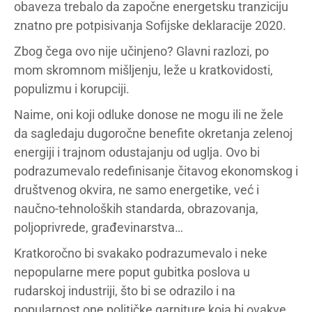
obaveza trebalo da započne energetsku tranziciju
znatno pre potpisivanja Sofijske deklaracije 2020.
Zbog čega ovo nije učinjeno? Glavni razlozi, po
mom skromnom mišljenju, leže u kratkovidosti,
populizmu i korupciji.
Naime, oni koji odluke donose ne mogu ili ne žele
da sagledaju dugoročne benefite okretanja zelenoj
energiji i trajnom odustajanju od uglja. Ovo bi
podrazumevalo redefinisanje čitavog ekonomskog i
društvenog okvira, ne samo energetike, već i
naučno-tehnoloških standarda, obrazovanja,
poljoprivrede, građevinarstva…
Kratkoročno bi svakako podrazumevalo i neke
nepopularne mere poput gubitka poslova u
rudarskoj industriji, što bi se odrazilo i na
popularnost one političke garniture koja bi ovakve