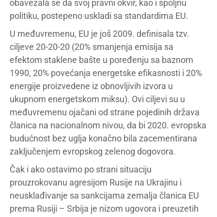
obavezala se da svoj pravni okvir, kao i spoljnu
politiku, postepeno uskladi sa standardima EU.
U međuvremenu, EU je još 2009. definisala tzv.
ciljeve 20-20-20 (20% smanjenja emisija sa
efektom staklene bašte u poređenju sa baznom
1990, 20% povećanja energetske efikasnosti i 20%
energije proizvedene iz obnovljivih izvora u
ukupnom energetskom miksu). Ovi ciljevi su u
međuvremenu ojačani od strane pojedinih država
članica na nacionalnom nivou, da bi 2020. evropska
budućnost bez uglja konačno bila zacementirana
zaključenjem evropskog zelenog dogovora.
Čak i ako ostavimo po strani situaciju
prouzrokovanu agresijom Rusije na Ukrajinu i
neusklađivanje sa sankcijama zemalja članica EU
prema Rusiji – Srbija je nizom ugovora i preuzetih