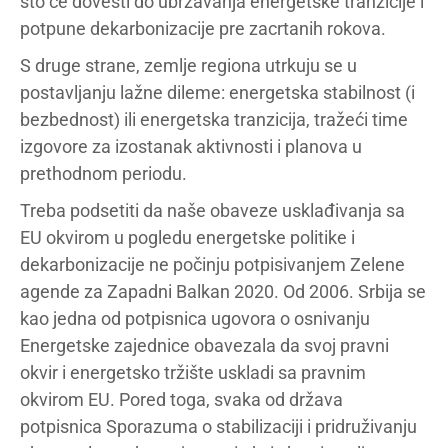
što će dovesti do ubrzavanja energetske tranzicije i
potpune dekarbonizacije pre zacrtanih rokova.
S druge strane, zemlje regiona utrkuju se u
postavljanju lažne dileme: energetska stabilnost (i
bezbednost) ili energetska tranzicija, tražeći time
izgovore za izostanak aktivnosti i planova u
prethodnom periodu.
Treba podsetiti da naše obaveze usklađivanja sa
EU okvirom u pogledu energetske politike i
dekarbonizacije ne počinju potpisivanjem Zelene
agende za Zapadni Balkan 2020. Od 2006. Srbija se
kao jedna od potpisnica ugovora o osnivanju
Energetske zajednice obavezala da svoj pravni
okvir i energetsko tržište uskladi sa pravnim
okvirom EU. Pored toga, svaka od država
potpisnica Sporazuma o stabilizaciji i pridruživanju