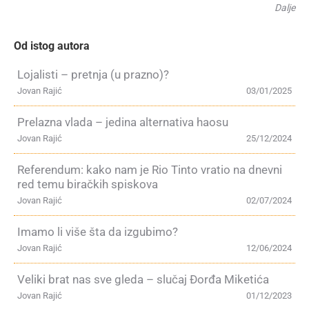
Dalje
Od istog autora
Lojalisti – pretnja (u prazno)?
Jovan Rajić
03/01/2025
Prelazna vlada – jedina alternativa haosu
Jovan Rajić
25/12/2024
Referendum: kako nam je Rio Tinto vratio na dnevni
red temu biračkih spiskova
Jovan Rajić
02/07/2024
Imamo li više šta da izgubimo?
Jovan Rajić
12/06/2024
Veliki brat nas sve gleda – slučaj Đorđa Miketića
Jovan Rajić
01/12/2023