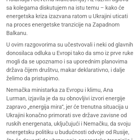
sa kolegama diskutujem na istu temu – kako će
energetska kriza izazvana ratom u Ukrajini uticati
na proces energetske tranzicije na Zapadnom
Balkanu.
U ovim razgovorima su učestvovali i neki od glavnih
donosilaca odluka u Evropi tako da smo iz prve ruke
mogli da se upoznamo i sa uporednim planovima
država čijem društvu, makar deklarativno, i dalje
želimo da pristupimo.
Nemačka ministarka za Evropu i klimu, Ana
Lurman, izjavila je da su obnovljivi izvori energije
zapravo „energija mira“, jer će trenutna situacija u
Ukrajini konačno primorati sve države zavisne od
ruskih energenata, uključujući i Nemačku, da svoju
energetsku politiku u budućnosti odvoje od Rusije,