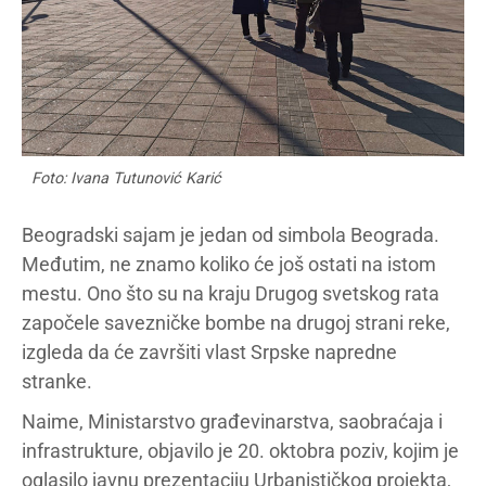
Foto: Ivana Tutunović Karić
Beogradski sajam je jedan od simbola Beograda.
Međutim, ne znamo koliko će još ostati na istom
mestu. Ono što su na kraju Drugog svetskog rata
započele savezničke bombe na drugoj strani reke,
izgleda da će završiti vlast Srpske napredne
stranke.
Naime, Ministarstvo građevinarstva, saobraćaja i
infrastrukture, objavilo je 20. oktobra poziv, kojim je
oglasilo javnu prezentaciju Urbanističkog projekta,