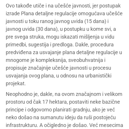
Ovo takođe utiče i na učešće javnosti, jer postupak
izrade Plana detaljne regulacije omogućava učešće
javnosti u toku ranog javnog uvida (15 dana) i
javnog uvida (30 dana), u postupku u kome svi, a
pre svega struka, mogu iskazati mišljenja u vidu
primedbi, sugestija i predloga. Dakle, procedura
predviđena za usvajanje plana detaljne regulacije u
mnogome je kompleksnija, sveobuhvatnija i
propisuje značajnije učešće javnosti u procesu
usvajanja ovog plana, u odnosu na urbanistički
projekat.
Neophodno je, dakle, na ovom značajnom i velikom
prostoru od čak 17 hektara, postaviti neke bazične
principe i odgovorno planirati gradnju, ako je već
neko došao na sumanutu ideju da ruši postojeću
infrastrukturu. A očigledno je došao. Već mesecima