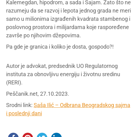
Kalemegdan, hipodrom, a sada i Sajam. Zato što ne
razumeju da se razvoj i lepota jednog grada ne meri
samo u milionima izgrađenih kvadrata stambenog i
poslovnog prostora i milijardama koje raspoređene
završe po njihovim džepovima.
Pa gde je granica i koliko je dosta, gospodo?!
Autor je advokat, predsednik UO Regulatornog
instituta za obnovljivu energiju i životnu sredinu
(RERI).
Peščanik.net, 27.10.2023.
Srodni link:
Saša Ilić – Odbrana Beogradskog sajma
i poslednji dani