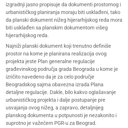
izgradnji jasno propisuje da dokumenti prostornog i
urbanističkog planiranja moraju biti usklađeni, tako
da planski dokument nižeg hijerarhijskog reda mora
biti usklađen sa planskim dokumentom višeg
hijerarhijskog reda.
Najniži planski dokument koji trenutno definiše
prostor na kome je planirana realizacija ovog
projekta jeste Plan generalne regulacije
građevinskog područja grada Beograda u kome je
izričito navedeno da je za celo područje
Beogradskog sajma obavezna izrada Plana
detaljne regulacije. Dakle, bilo kakvo oglašavanje
urbanističkog projekta i dalje postupanje pre
usvajanja ovog nižeg, a zapravo, detaljnijeg
planskog dokumenta u potpunosti je nezakonito i
suprotno je važećem PGR-u za Beograd.