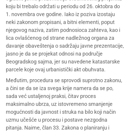
koju bi trebalo održati u periodu od 26. oktobra do
1. novembra ove godine. Iako iz poziva izostaju
neki zakonom propisani, a bitni elementi, poput
njegovog naziva, zatim podnosioca zahteva, kao i
lica ovlašćenog od strane nadležnog organa za
davanje obaveštenja o sadržaju javne prezentacije,
jasno je da se projekat odnosi na područje
Beogradskog sajma, jer su navedene katastarske
parcele koje ovaj urbanistički akt obuhvata.
Međutim, procedura se sprovodi suprotno zakonu,
a čini se da se iza svega krije namera da se po,
sada već ustaljenoj praksi, čitav proces
maksimalno ubrza, uz istovremeno smanjenje
mogućnosti da javnost i struka na bilo koji način
uzmu učešće u procesu i postave nezgodna
pitanja. Naime, član 33. Zakona o planiranju i