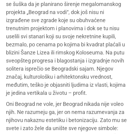
se šuška da je planirano širenje megalomanskog
projekta „Beograd na vodi“, dok još nisu ni
izgrađene sve zgrade koje su obuhvaćene
trenutnim projektom i planovima i dok se tu nisu
uselili svi stanari koji su svoje nekretnine kupili,
bezmalo, po cenama po kojima bi kvadrat plaćali u
blizini Šanze Lizea ili rimskog Koloseuma. Na putu
sveopšteg progresa i blagostanja i izgradnje novih
solitera isprečio se Beogradski sajam. Njegov
značaj, kulturološku i arhitektonsku vrednost,
međutim, teško je objasniti ljudima iz vlasti, kojima
je jedina vertikala u životu – profit.
Oni Beograd ne vole, jer Beograd nikada nije voleo
njih. Ne razumeju ga, jer on nema razumevanja za
njihovu nakaznu estetiku i betonizaciju. Zato mu se
svete i zato žele da unište sve njegove simbole: