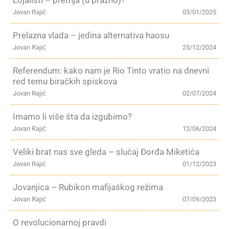
Lojalisti – pretnja (u prazno)?
Jovan Rajić
03/01/2025
Prelazna vlada – jedina alternativa haosu
Jovan Rajić
25/12/2024
Referendum: kako nam je Rio Tinto vratio na dnevni
red temu biračkih spiskova
Jovan Rajić
02/07/2024
Imamo li više šta da izgubimo?
Jovan Rajić
12/06/2024
Veliki brat nas sve gleda – slučaj Đorđa Miketića
Jovan Rajić
01/12/2023
Jovanjica – Rubikon mafijaškog režima
Jovan Rajić
07/09/2023
O revolucionarnoj pravdi