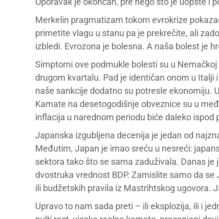
Oporavak je okončan, pre nego što je uopšte i p
Merkelin pragmatizam tokom evrokrize pokazao s
primetite vlagu u stanu pa je prekrečite, ali za
izbledi. Evrozona je bolesna. A naša bolest je h
Simptomi ove podmukle bolesti su u Nemačkoj do
drugom kvartalu. Pad je identičan onom u Italji 
naše sankcije dodatno su potresle ekonomiju. 
Kamate na desetogodišnje obveznice su u međ
inflacija u narednom periodu biće daleko ispod
Japanska izgubljena decenija je jedan od najz
Međutim, Japan je imao sreću u nesreći: japans
sektora tako što se sama zaduživala. Danas je j
dvostruka vrednost BDP. Zamislite samo da se 
ili budžetskih pravila iz Mastrihtskog ugovora.
Upravo to nam sada preti – ili eksplozija, ili i j