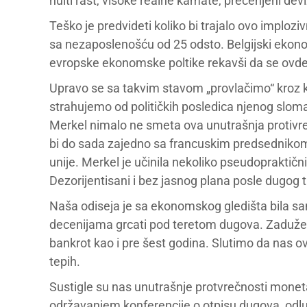
nulti rast, visoke realne kamate, precenjeni deviz
Teško je predvideti koliko bi trajalo ovo implozi
sa nezaposlenošću od 25 odsto. Belgijski ekon
evropske ekonomske poltike rekavši da se ovde
Upravo se sa takvim stavom „provlačimo“ kroz 
strahujemo od političkih posledica njenog sloma
Merkel nimalo ne smeta ova unutrašnja protivre
bi do sada zajedno sa francuskim predsednikom 
unije. Merkel je učinila nekoliko pseudopraktičn
Dezorijentisani i bez jasnog plana posle dugo
Naša odiseja je sa ekonomskog gledišta bila sa
decenijama grcati pod teretom dugova. Zaduženo
bankrot kao i pre šest godina. Slutimo da nas ov
tepih.
Sustigle su nas unutrašnje protvrečnosti monet
održavanjem konferencije o otpisu dugova, odlu