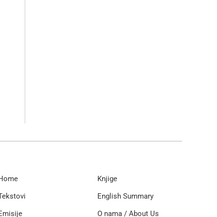
Home
Knjige
Tekstovi
English Summary
Emisije
O nama / About Us