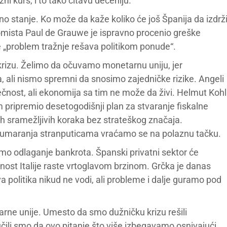
ni kurs, i to tako čitavu deceniju.
vno stanje. Ko može da kaže koliko će još Španija da izdrž
omista Paul de Grauwe je ispravno procenio greške
 „problem tražnje rešava politikom ponude“.
krizu. Želimo da očuvamo monetarnu uniju, jer
, ali nismo spremni da snosimo zajedničke rizike. Angeli
čnost, ali ekonomija sa tim ne može da živi. Helmut Kohl
pripremio desetogodišnji plan za stvaranje fiskalne
ih sramežljivih koraka bez strateškog značaja.
g tumaranja stranputicama vraćamo se na polaznu tačku.
mo odlaganje bankrota. Španski privatni sektor će
st Italije raste vrtoglavom brzinom. Grčka je danas
a politika nikud ne vodi, ali probleme i dalje guramo pod
arne unije. Umesto da smo dužničku krizu rešili
čili smo da ovo pitanje što više izbegavamo osnivajući