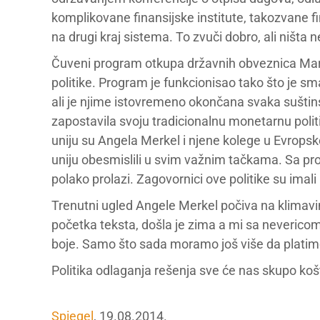
komplikovane finansijske institute, takozvane f
na drugi kraj sistema. To zvuči dobro, ali ništa
Čuveni program otkupa državnih obveznica Mari
politike. Program je funkcionisao tako što je s
ali je njime istovremeno okončana svaka suštins
zapostavila svoju tradicionalnu monetarnu polit
uniju su Angela Merkel i njene kolege u Evrops
uniju obesmislili u svim važnim tačkama. Sa pr
polako prolazi. Zagovornici ove politike su imali
Trenutni ugled Angele Merkel počiva na klimavi
početka teksta, došla je zima a mi sa nevericom
boje. Samo što sada moramo još više da platimo
Politika odlaganja rešenja sve će nas skupo košt
Spiegel
, 19.08.2014.