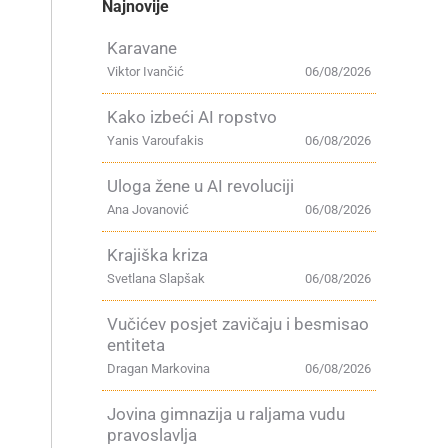
Najnovije
Karavane
Viktor Ivančić
06/08/2026
Kako izbeći AI ropstvo
Yanis Varoufakis
06/08/2026
Uloga žene u AI revoluciji
Ana Jovanović
06/08/2026
Krajiška kriza
Svetlana Slapšak
06/08/2026
Vučićev posjet zavičaju i besmisao
entiteta
Dragan Markovina
06/08/2026
Jovina gimnazija u raljama vudu
pravoslavlja