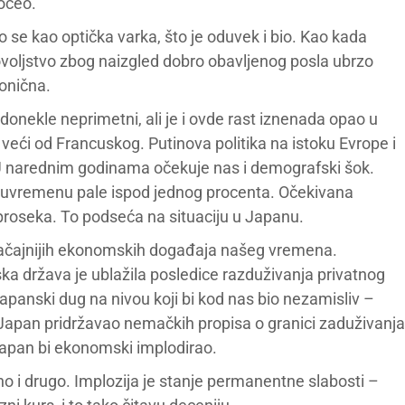
očeo.
e kao optička varka, što je oduvek i bio. Kao kada
dovoljstvo zbog naizgled dobro obavljenog posla ubrzo
ronična.
nekle neprimetni, ali je i ovde rast iznenada opao u
i veći od Francuskog. Putinova politika na istoku Evrope i
U narednim godinama očekuje nas i demografski šok.
uvremenu pale ispod jednog procenta. Očekivana
 proseka. To podseća na situaciju u Japanu.
načajnijih ekonomskih događaja našeg vremena.
ka država je ublažila posledice razduživanja privatnog
apanski dug na nivou koji bi kod nas bio nezamisliv –
Japan pridržavao nemačkih propisa o granici zaduživanja
 Japan bi ekonomski implodirao.
edno i drugo. Implozija je stanje permanentne slabosti –