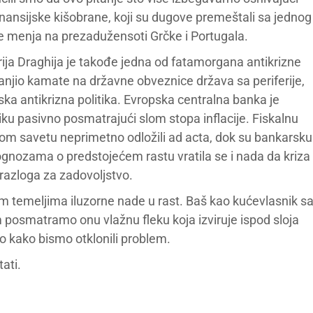
inansijske kišobrane, koji su dugove premeštali sa jednog
 ne menja na prezadužensoti Grčke i Portugala.
ja Draghija je takođe jedna od fatamorgana antikrizne
manjio kamate na državne obveznice država sa periferije,
ka antikrizna politika. Evropska centralna banka je
iku pasivno posmatrajući slom stopa inflacije. Fiskalnu
kom savetu neprimetno odložili ad acta, dok su bankarsku
ognozama o predstojećem rastu vratila se i nada da kriza
 razloga za zadovoljstvo.
m temeljima iluzorne nade u rast. Baš kao kućevlasnik s
 posmatramo onu vlažnu fleku koja izviruje ispod sloja
 kako bismo otklonili problem.
ati.