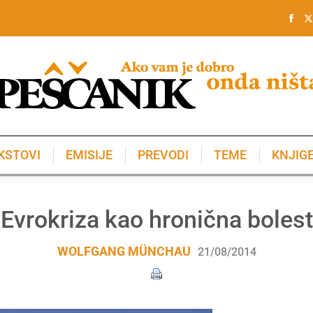
KSTOVI
EMISIJE
PREVODI
TEME
KNJIG
KSTOVI
EMISIJE
PREVODI
TEME
KNJIG
Evrokriza kao hronična bolest
WOLFGANG MÜNCHAU
21/08/2014