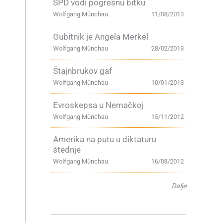
SPD vodi pogrešnu bitku
Wolfgang Münchau
11/08/2013
i
Gubitnik je Angela Merkel
Wolfgang Münchau
28/02/2013
Štajnbrukov gaf
Wolfgang Münchau
10/01/2013
Evroskepsa u Nemačkoj
Wolfgang Münchau
15/11/2012
Amerika na putu u diktaturu
štednje
Wolfgang Münchau
16/08/2012
Dalje