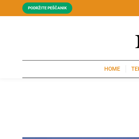
PODRŽITE PEŠČANIK
HOME
TE
HOME
TE