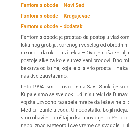
Fantom slobode – Novi Sad
Fantom slobode – Kragujevac
Fantom slobode – dodatak
Fantom slobode je prestao da postoji u vlaškom
lokalnog groblja, šarenog i veselog od obrednih
rukom brda oko nas i rekla – Ovo je naša zemlja
postoje alke za koje su vezivani brodovi. Dno m
bekstva od istine, koja je bila vrlo prosta – n
nas dve zaustavimo.
Leto 1994. smo provodile na Savi. Sankcije su zau
Kupale smo se sve dok ljudi nisu rekli da Dunav 
vojska uzvodno razapela mreže da leševi ne bi 
Međici i zurile u vodu. U nedostatku boljih ideja
smo obavile oproštajno kampovanje po Pelopone
nebo iznad Meteora i sve vreme se svađale. Luk