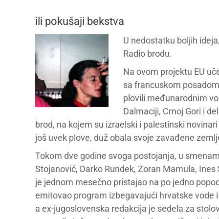
ili pokušaji bekstva
U nedostatku boljih ideja
Radio brodu.
Na ovom projektu EU učest
sa francuskom posadom i
plovili međunarodnim vo
Dalmaciji, Crnoj Gori i d
brod, na kojem su izraelski i palestinski novi
još uvek plove, duž obala svoje zavađene zemlj
Tokom dve godine svoga postojanja, u smenama od
Stojanović, Darko Rundek, Zoran Mamula, Ines 
je jednom mesečno pristajao na po jedno popodne 
emitovao program izbegavajući hrvatske vode i 
a ex-jugoslovenska redakcija je sedela za stolov