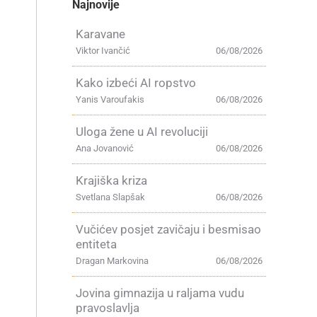
Najnovije
Karavane
Viktor Ivančić
06/08/2026
Kako izbeći AI ropstvo
Yanis Varoufakis
06/08/2026
Uloga žene u AI revoluciji
Ana Jovanović
06/08/2026
Krajiška kriza
Svetlana Slapšak
06/08/2026
Vučićev posjet zavičaju i besmisao
entiteta
Dragan Markovina
06/08/2026
Jovina gimnazija u raljama vudu
pravoslavlja