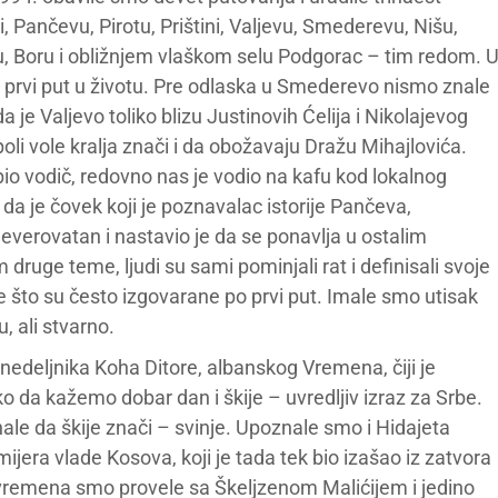
i, Pančevu, Pirotu, Prištini, Valjevu, Smederevu, Nišu,
 Boru i obližnjem vlaškom selu Podgorac – tim redom. 
e prvi put u životu. Pre odlaska u Smederevo nismo znale
da je Valjevo toliko blizu Justinovih Ćelija i Nikolajevog
opoli vole kralja znači i da obožavaju Dražu Mihajlovića.
 bio vodič, redovno nas je vodio na kafu kod lokalnog
da je čovek koji je poznavalac istorije Pančeva,
neverovatan i nastavio je da se ponavlja u ostalim
uge teme, ljudi su sami pominjali rat i definisali svoje
me što su često izgovarane po prvi put. Imale smo utisak
, ali stvarno.
 nedeljnika Koha Ditore, albanskog Vremena, čiji je
o da kažemo dobar dan i škije – uvredljiv izraz za Srbe.
ale da škije znači – svinje. Upoznale smo i Hidajeta
jera vlade Kosova, koji je tada tek bio izašao iz zatvora
 vremena smo provele sa Škeljzenom Malićijem i jedino