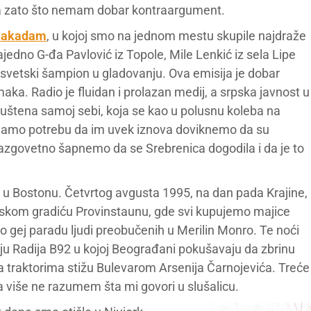
la zato što nemam dobar kontraargument.
akadam
, u kojoj smo na jednom mestu skupile najdraže
jedno G-đa Pavlović iz Topole, Mile Lenkić iz sela Lipe
svetski šampion u gladovanju. Ova emisija je dobar
ka. Radio je fluidan i prolazan medij, a srpska javnost u
epuštena samoj sebi, koja se kao u polusnu koleba na
imamo potrebu da im uvek iznova doviknemo da su
 razgovetno šapnemo da se Srebrenica dogodila i da je to
 u Bostonu. Četvrtog avgusta 1995, na dan pada Krajine,
orskom gradiću Provinstaunu, gde svi kupujemo majice
mo gej paradu ljudi preobučenih u Merilin Monro. Te noći
iju Radija B92 u kojoj Beograđani pokušavaju da zbrinu
i na traktorima stižu Bulevarom Arsenija Čarnojevića. Treće
a više ne razumem šta mi govori u slušalicu.