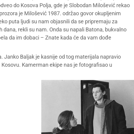
odveo do Kosova Polja, gde je Slobodan Milošević rekao
 prozora je Milošević 1987. održao govor okupljenim
eko puta ljudi su nam objasnili da se pripremaju za
ih dana, rekli su nam. Onda su napali Batona, bukvalno
uspela da im dobaci – Znate kada će da vam dođe
a. Janko Baljak je kasnije od tog materijala napravio
a Kosovu. Kamerman ekipe nas je fotografisao u