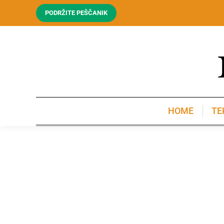
PODRŽITE PEŠČANIK
HOME
TE
HOME
TE