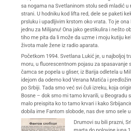
sa nogama na Svetlaninom stolu sedi mladić u 
strani. U hodniku kod lifta red, dele se paketi k
prsluku i upadljivim krstom oko vrata. To je ona
jednu za Milijanu! Ona jako gestikulira i nešto o
tiho me pita da li može da uzme i moju kutiju k
života male žene iz radio aparata.
Početkom 1994. Svetlana Lukić je, u najboljoj tr
moru, u fluorescentnom pojasu za spasavanje s
čamca se popela u gliser, iz Barija odletela u 
idejom da odemo kod Verana Matića i predložim
po Srbiji. Tada smo već svi čuli izreku, koja ori
Bosne – dok smo mi tamo krvarili, u Beogradu s
malo preispita ko to tamo krvari i kako Srbijanci
dobila ime Fantom slobode, nas dve smo sele u 
Drumovi su bili prazni, S
marta do polovine juna 1