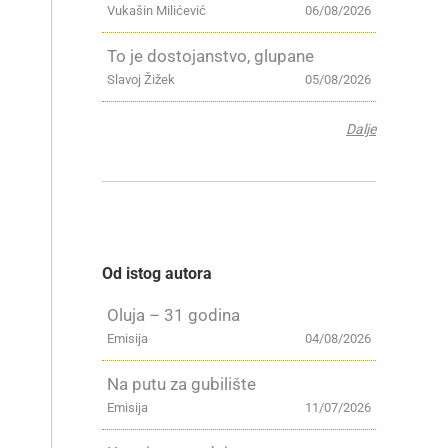
Vukašin Milićević
06/08/2026
To je dostojanstvo, glupane
Slavoj Žižek
05/08/2026
Dalje
Od istog autora
Oluja – 31 godina
Emisija
04/08/2026
Na putu za gubilište
Emisija
11/07/2026