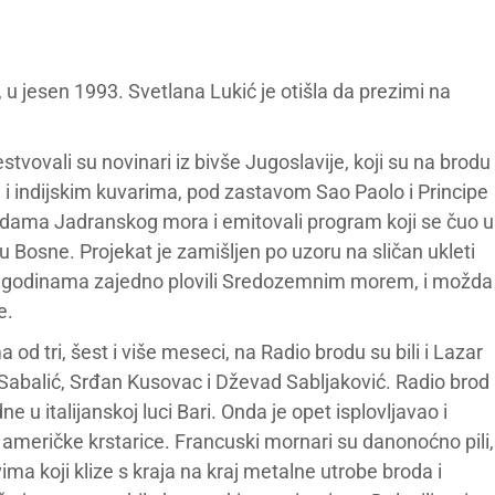
, u jesen 1993. Svetlana Lukić je otišla da prezimi na
vovali su novinari iz bivše Jugoslavije, koji su na brodu
 indijskim kuvarima, pod zastavom Sao Paolo i Principe
dama Jadranskog mora i emitovali program koji se čuo u
elu Bosne. Projekat je zamišljen po uzoru na sličan ukleti
nari godinama zajedno plovili Sredozemnim morem, i možda
e.
 tri, šest i više meseci, na Radio brodu su bili i Lazar
Sabalić, Srđan Kusovac i Dževad Sabljaković. Radio brod
u italijanskoj luci Bari. Onda je opet isplovljavao i
američke krstarice. Francuski mornari su danonoćno pili,
ima koji klize s kraja na kraj metalne utrobe broda i