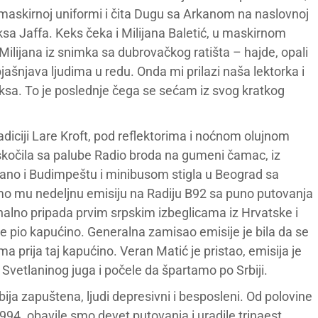
maskirnoj uniformi i čita Dugu sa Arkanom na naslovnoj
eksa Jaffa. Keks čeka i Milijana Baletić, u maskirnom
 Milijana iz snimka sa dubrovačkog ratišta – hajde, opali
bjašnjava ljudima u redu. Onda mi prilazi naša lektorka i
eksa. To je poslednje čega se sećam iz svog kratkog
adiciji Lare Kroft, pod reflektorima i noćnom olujnom
kočila sa palube Radio broda na gumeni čamac, iz
Milano i Budimpeštu i minibusom stigla u Beograd sa
o mu nedeljnu emisiju na Radiju B92 sa puno putovanja
ginalno pripada prvim srpskim izbeglicama iz Hrvatske i
e pio kapućino. Generalna zamisao emisije je bila da se
ma prija taj kapućino. Veran Matić je pristao, emisija je
Svetlaninog juga i počele da špartamo po Srbiji.
rbija zapuštena, ljudi depresivni i besposleni. Od polovine
994. obavile smo devet putovanja i uradile trinaest