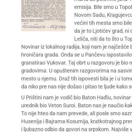
emisija. Bile smo u Topol
Novom Sadu, Kragujevcu,
većini tih mesta smo bil
da je to Ljotićev grad, ni 
Lelića, niti da to što u T
Novinar iz lokalnog radija, koji nam je najčešće
hroničara grada. Onda se u Pančevu ispostavilo 
granatirao Vukovar. Taj obrt u razgovoru je bio 
gradovima. U opuštenim razgovorima na sasvim dr
mesto u njemu. Draž tih ispovesti bila je i u to
da niko pre nas nije došao i pitao te ljude kako su
U Prištini nam je vodič bio Baton Hađiu, novinar
urednik bio Veton Suroi. Baton nas je naučio kak
To nije hteo da nam prevede, ali posle smo sazn
Husenija i Bajrama Kosumija, kratkotrajnog premi
i ljubazno odbio da govori na srpskom. Najviše