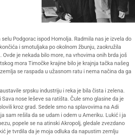
 selu Podgorac ispod Homolja. Radmila nas je izvela do
 končića i smotuljaka po okolnom žbunju, zaokružila
. Ovde je nekada bilo more, na vrhovima onih brda još
itskog mora Timočke krajine bilo je krajnja tačka našeg
aša zemlja se raspada u užasnom ratu i nema načina da ga
stavile srpsku industriju i reka je bila čista i zelena.
i Sava nose leševe sa ratišta. Čule smo glasine da je
plovili kroz grad. Sedele smo na splavovima na Adi
, ja sam rešila da se udam i odem u Ameriku. Lukić i ja
zu, popele se na atinski Akropolj, gledale zvezdano
ić je tvrdila da je moja odluka da napustim zemlju