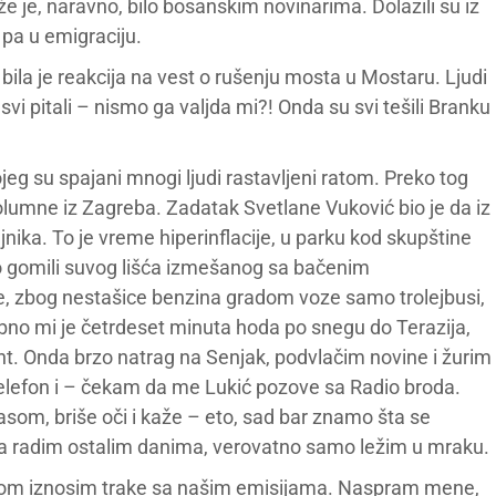
že je, naravno, bilo bosanskim novinarima. Dolazili su iz
 pa u emigraciju.
la je reakcija na vest o rušenju mosta u Mostaru. Ljudi
i svi pitali – nismo ga valjda mi?! Onda su svi tešili Branku
jeg su spajani mnogi ljudi rastavljeni ratom. Preko tog
kolumne iz Zagreba. Zadatak Svetlane Vuković bio je da iz
jnika. To je vreme hiperinflacije, u parku kod skupštine
o gomili suvog lišća izmešanog sa bačenim
je, zbog nestašice benzina gradom voze samo trolejbusi,
ebno mi je četrdeset minuta hoda po snegu do Terazija,
t. Onda brzo natrag na Senjak, podvlačim novine i žurim
telefon i – čekam da me Lukić pozove sa Radio broda.
asom, briše oči i kaže – eto, sad bar znamo šta se
a radim ostalim danima, verovatno samo ležim u mraku.
šom iznosim trake sa našim emisijama. Naspram mene,