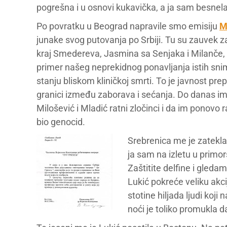
pogrešna i u osnovi kukavička, a ja sam besne
Po povratku u Beograd napravile smo emisiju
M
junake svog putovanja po Srbiji. Tu su zauvek za
kraj Smedereva, Jasmina sa Senjaka i Milanče, 
primer našeg neprekidnog ponavljanja istih snima
stanju bliskom kliničkoj smrti. To je javnost pr
granici između zaborava i sećanja. Do danas 
Milošević i Mladić ratni zločinci i da im ponovo
bio genocid.
Srebrenica me je zatekla
ja sam na izletu u prim
Zaštitite delfine i gleda
Lukić pokreće veliku akc
stotine hiljada ljudi koj
noći je toliko promukla d