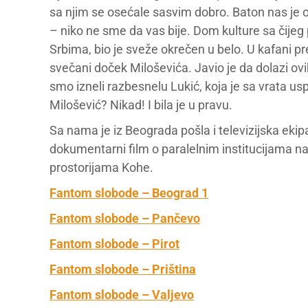
sa njim se osećale sasvim dobro. Baton nas je 
– niko ne sme da vas bije. Dom kulture sa čijeg
Srbima, bio je sveže okrečen u belo. U kafani pr
svečani doček Miloševića. Javio je da dolazi ov
smo izneli razbesnelu Lukić, koja je sa vrata 
Milošević? Nikad! I bila je u pravu.
Sa nama je iz Beograda pošla i televizijska ekip
dokumentarni film o paralelnim institucijama n
prostorijama Kohe.
Fantom slobode – Beograd 1
Fantom slobode – Pančevo
Fantom slobode – Pirot
Fantom slobode – Priština
Fantom slobode – Valjevo