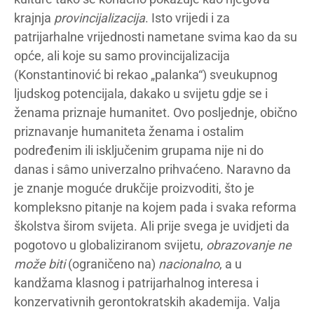
krajnja
provincijalizacija
. Isto vrijedi i za
patrijarhalne vrijednosti nametane svima kao da su
opće, ali koje su samo provincijalizacija
(Konstantinović bi rekao „palanka“) sveukupnog
ljudskog potencijala, dakako u svijetu gdje se i
ženama priznaje humanitet. Ovo posljednje, obično
priznavanje humaniteta ženama i ostalim
podređenim ili isključenim grupama nije ni do
danas i sâmo univerzalno prihvaćeno. Naravno da
je znanje moguće drukčije proizvoditi, što je
kompleksno pitanje na kojem pada i svaka reforma
školstva širom svijeta. Ali prije svega je uvidjeti da
pogotovo u globaliziranom svijetu,
obrazovanje ne
može biti
(ograničeno na)
nacionalno
, a u
kandžama klasnog i patrijarhalnog interesa i
konzervativnih gerontokratskih akademija. Valja