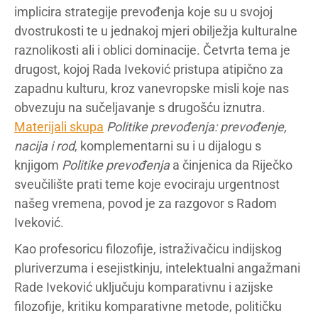
implicira strategije prevođenja koje su u svojoj
dvostrukosti te u jednakoj mjeri obilježja kulturalne
raznolikosti ali i oblici dominacije. Četvrta tema je
drugost, kojoj Rada Iveković pristupa atipično za
zapadnu kulturu, kroz vanevropske misli koje nas
obvezuju na sučeljavanje s drugošću iznutra.
Materijali skupa
Politike prevođenja: prevođenje,
nacija i rod
, komplementarni su i u dijalogu s
knjigom
Politike prevođenja
a činjenica da Riječko
sveučilište prati teme koje evociraju urgentnost
našeg vremena, povod je za razgovor s Radom
Iveković.
Kao profesoricu filozofije, istraživačicu indijskog
pluriverzuma i esejistkinju, intelektualni angažmani
Rade Iveković uključuju komparativnu i azijske
filozofije, kritiku komparativne metode, političku