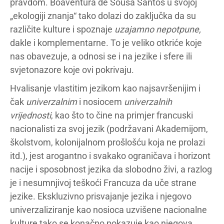
pravdom. Boaventura de Sousa Santos u svojoj
„ekologiji znanja“ tako dolazi do zaključka da su
različite kulture i spoznaje
uzajamno nepotpune,
dakle i komplementarne. To je veliko otkriće koje
nas obavezuje, a odnosi se i na jezike i sfere ili
svjetonazore koje ovi pokrivaju.
Hvalisanje vlastitim jezikom kao najsavršenijim i
čak
univerzalnim
i nosiocem
univerzalnih
vrijednosti
, kao što to čine na primjer francuski
nacionalisti za svoj jezik (podržavani Akademijom,
školstvom, kolonijalnom prošlošću koja ne prolazi
itd.), jest arogantno i svakako ograničava i horizont
nacije i sposobnost jezika da slobodno živi, a razlog
je i nesumnjivoj teškoći Francuza da uče strane
jezike. Ekskluzivno prisvajanje jezika i njegovo
univerzaliziranje kao nosioca uzvišene nacionalne
kulture tako se konačno pokazuje kao njegova