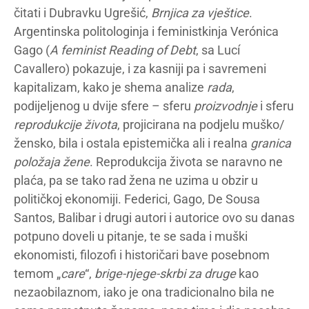
čitati i Dubravku Ugrešić,
Brnjica za vještice
.
Argentinska politologinja i feministkinja Verónica
Gago (
A feminist Reading of Debt
, sa Lucí
Cavallero) pokazuje, i za kasniji pa i savremeni
kapitalizam, kako je shema analize
rada
,
podijeljenog u dvije sfere – sferu
proizvodnje
i sferu
reprodukcije života
, projicirana na podjelu muško/
žensko, bila i ostala epistemička ali i realna
granica
položaja žene
. Reprodukcija života se naravno ne
plaća, pa se tako rad žena ne uzima u obzir u
političkoj ekonomiji. Federici, Gago, De Sousa
Santos, Balibar i drugi autori i autorice ovo su danas
potpuno doveli u pitanje, te se sada i muški
ekonomisti, filozofi i historičari bave posebnom
temom „
care
“,
brige-njege-skrbi za druge
kao
nezaobilaznom, iako je ona tradicionalno bila ne