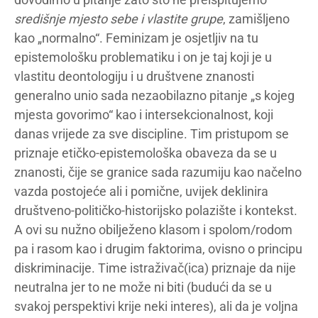
središnje mjesto
sebe i vlastite grupe
, zamišljeno
kao „normalno“. Feminizam je osjetljiv na tu
epistemološku problematiku i on je taj koji je u
vlastitu deontologiju i u društvene znanosti
generalno unio sada nezaobilazno pitanje „s kojeg
mjesta govorimo“ kao i intersekcionalnost, koji
danas vrijede za sve discipline. Tim pristupom se
priznaje etičko-epistemološka obaveza da se u
znanosti, čije se granice sada razumiju kao načelno
vazda postojeće ali i pomične, uvijek deklinira
društveno-političko-historijsko polazište i kontekst.
A ovi su nužno obilježeno klasom i spolom/rodom
pa i rasom kao i drugim faktorima, ovisno o principu
diskriminacije. Time istraživač(ica) priznaje da nije
neutralna jer to ne može ni biti (budući da se u
svakoj perspektivi krije neki interes), ali da je voljna