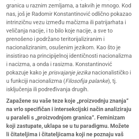
granica u raznim zemljama, a takvih je mnogo. Kod
nas, još je Radomir Konstantinović odlično pokazao
intrinzičnu vezu između mačizma ili patrijarhata i
veličanja nacije, i to bilo koje nacije, a sve to
prenošeno i podržano teritorijaliziranim i
nacionaliziranim, osušenim jezikom. Kao što je
insistirao na principijelnoj identičnosti nacionalizma
i nacizma, a onda i rasizma. Konstantinović
pokazuje kako je
prisvajanje
jezika
nacionalističko i
u funkciji nacionalizma (
Filosofija palanke
), tj.
isključenja ili podređivanja drugih.
Zapažene su vaše teze koje „proizvodnju znanja“
na vrlo specifičan i intersekcijski način analiziraju
u paraleli s „proizvodnjom granica“. Feminizam
koji zastupate, uklapa se u tu paradigmu. Možete
li čitateljima i čitateljicama koji ne poznaju vaš