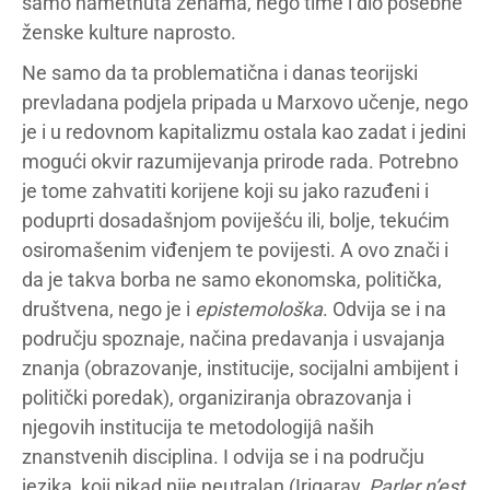
samo nametnuta ženama, nego time i dio posebne
ženske kulture naprosto.
Ne samo da ta problematična i danas teorijski
prevladana podjela pripada u Marxovo učenje, nego
je i u redovnom kapitalizmu ostala kao zadat i jedini
mogući okvir razumijevanja prirode rada. Potrebno
je tome zahvatiti korijene koji su jako razuđeni i
poduprti dosadašnjom poviješću ili, bolje, tekućim
osiromašenim viđenjem te povijesti. A ovo znači i
da je takva borba ne samo ekonomska, politička,
društvena, nego je i
epistemološka
. Odvija se i na
području spoznaje, načina predavanja i usvajanja
znanja (obrazovanje, institucije, socijalni ambijent i
politički poredak), organiziranja obrazovanja i
njegovih institucija te metodologijâ naših
znanstvenih disciplina. I odvija se i na području
jezika, koji nikad nije neutralan (Irigaray,
Parler n’est