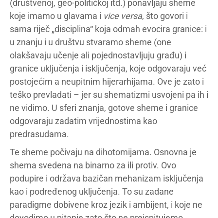
(društvenoj, geo-političkoj itd.) ponavljaju sheme
koje imamo u glavama i
vice versa
, što govori i
sama riječ „disciplina“ koja odmah evocira granice: i
u znanju i u društvu stvaramo sheme (one
olakšavaju učenje ali pojednostavljuju građu) i
granice uključenja i isključenja, koje odgovaraju već
postojećim a neupitnim hijerarhijama. Ove je zato i
teško prevladati – jer su shematizmi usvojeni pa ih i
ne vidimo. U sferi znanja, gotove sheme i granice
odgovaraju zadatim vrijednostima kao
predrasudama.
Te sheme počivaju na dihotomijama. Osnovna je
shema svedena na binarno za ili protiv. Ovo
podupire i održava bazičan mehanizam isključenja
kao i podređenog uključenja. To su zadane
paradigme dobivene kroz jezik i ambijent, i koje ne
dovodimo u pitanje zato što ne preispitujemo