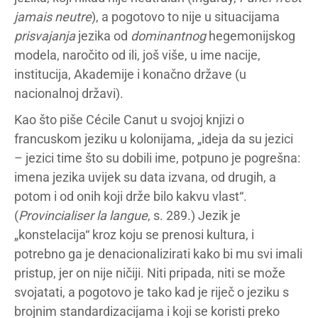
jamais neutre
), a pogotovo to nije u situacijama
prisvajanja
jezika od
dominantnog
hegemonijskog
modela, naročito od ili, još više, u ime nacije,
institucija, Akademije i konačno države (u
nacionalnoj državi).
Kao što piše Cécile Canut u svojoj knjizi o
francuskom jeziku u kolonijama, „ideja da su jezici
– jezici time što su dobili ime, potpuno je pogrešna:
imena jezika uvijek su data izvana, od drugih, a
potom i od onih koji drže bilo kakvu vlast“.
(
Provincialiser la langue
, s. 289.) Jezik je
„konstelacija“ kroz koju se prenosi kultura, i
potrebno ga je denacionalizirati kako bi mu svi imali
pristup, jer on nije ničiji. Niti pripada, niti se može
svojatati, a pogotovo je tako kad je riječ o jeziku s
brojnim standardizacijama i koji se koristi preko