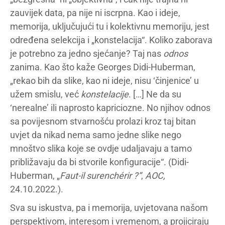
zauvijek data, pa nije ni iscrpna. Kao i ideje,
memorija, uključujući tu i kolektivnu memoriju, jest
određena selekcija i „konstelacija“. Koliko zaborava
je potrebno za jedno sjećanje? Taj nas
odnos
zanima. Kao što kaže Georges Didi-Huberman,
„rekao bih da slike, kao ni ideje, nisu ‘činjenice’ u
užem smislu, već
konstelacije
. […] Ne da su
‘nerealne’ ili naprosto kapriciozne. No njihov odnos
sa povijesnom stvarnošću prolazi kroz taj bitan
uvjet da nikad nema samo jedne slike nego
mnoštvo slika koje se ovdje udaljavaju a tamo
približavaju da bi stvorile konfiguracije“. (Didi-
Huberman, „
Faut-il surenchérir ?”
,
AOC,
24.10.2022.).
Sva su iskustva, pa i memorija, uvjetovana našom
perspektivom, interesom i vremenom, a projiciraju