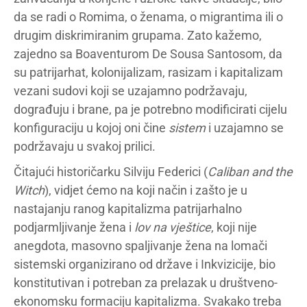
da se radi o Romima, o ženama, o migrantima ili o
drugim diskrimiranim grupama. Zato kažemo,
zajedno sa Boaventurom De Sousa Santosom, da
su patrijarhat, kolonijalizam, rasizam i kapitalizam
vezani sudovi koji se uzajamno podržavaju,
dograđuju i brane, pa je potrebno modificirati cijelu
konfiguraciju u kojoj oni čine
sistem
i uzajamno se
podržavaju u svakoj prilici.
Čitajući historičarku Silviju Federici (
Caliban and the
Witch
), vidjet ćemo na koji način i zašto je u
nastajanju ranog kapitalizma patrijarhalno
podjarmljivanje žena i
lov na vještice
, koji nije
anegdota, masovno spaljivanje žena na lomači
sistemski organizirano od države i Inkvizicije, bio
konstitutivan i potreban za prelazak u društveno-
ekonomsku formaciju kapitalizma. Svakako treba