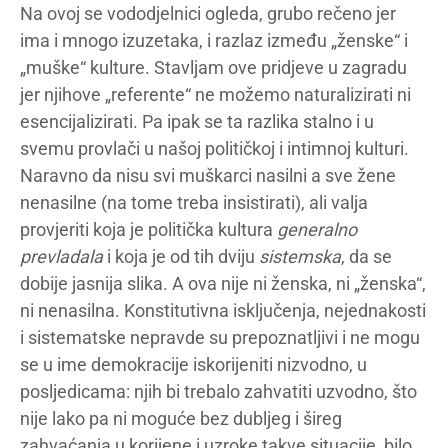
Na ovoj se vododjelnici ogleda, grubo rečeno jer
ima i mnogo izuzetaka, i razlaz između „ženske“ i
„muške“ kulture. Stavljam ove pridjeve u zagradu
jer njihove „referente“ ne možemo naturalizirati ni
esencijalizirati. Pa ipak se ta razlika stalno i u
svemu provlači u našoj političkoj i intimnoj kulturi.
Naravno da nisu svi muškarci nasilni a sve žene
nenasilne (na tome treba insistirati), ali valja
provjeriti koja je politička kultura
generalno
prevladala
i koja je od tih dviju
sistemska
, da se
dobije jasnija slika. A ova nije ni ženska, ni „ženska“,
ni nenasilna. Konstitutivna isključenja, nejednakosti
i sistematske nepravde su prepoznatljivi i ne mogu
se u ime demokracije iskorijeniti nizvodno, u
posljedicama: njih bi trebalo zahvatiti uzvodno, što
nije lako pa ni moguće bez dubljeg i šireg
zahvaćanja u korijene i uzroke takve situacije, bilo