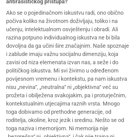
antirasističkog pristupa?
Ako se o pojedinačnom iskustvu radi, ono obično
počiva koliko na životnom doživljaju, toliko i na
učenju, intelektualnom osvještenju i obradi. Ali
razina potpuno individualnog iskustva ne bi bila
dovoljna da ga učini šire značajnim. Naše spoznaje
i zablude imaju važnu socijalnu dimenziju, koja
zavisi od niza elemenata izvan nas, a seže i do
političkog iskustva. Mi svi živimo u određenom
povijesnom vremenu i kontekstu, pa nam iskustva
nisu „nevina“, „neutralna“ ni „objektivna“ već su
prožeta i obilježena svakojakim, pa i proturječnim,
kontekstualnim utjecajima raznih vrsta. Mnogo
toga dobivamo od prethodne generacije, od
roditelja, okoline, kroz jezik i sredinu. Nešto se od
toga naziva i memorijom. Ni memorija nije
„bezgrešna“ ni „objektivna“, i čak nije trajna ni