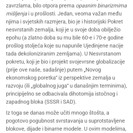
zavrzlama, bilo otpora prema
opasnim binarizmima
mišljenja
i u prošlosti. Jedan, veoma važan među
njima i svjetskih razmjera, bio je i historijski Pokret
nesvrstanih zemalja, koji je u svoje doba obilježio
epohu (a zlatno doba su mu bile 60-e i 70-e godine
prošlog stoljeća koje su napunile Ujedinjene nacije
tada dekoloniziranim zemljama). U Nesvrstanom
pokretu, koji je bio i projekt svojevrsne globalizacije
(prije ove naše, sadašnje) putem „Novog
ekonomskog poretka“ iz perspektive zemalja u
razvoju (ili „globalnog juga“ u današnjim terminima),
principijelno se odbacivala dihotomija istočnog i
zapadnog bloka (SSSR i SAD).
Iz toga se danas može učiti mnogo štošta, a
pogotovo pogubnost svrstavanja u suprotstavljene
blokove, dijade i binarne modele. U ovim modelima,