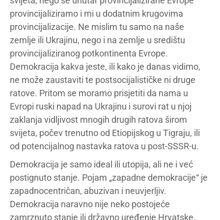
svijeta, nego se unutar provincijalizirane Evrope
provincijaliziramo i mi u dodatnim krugovima
provincijalizacije. Ne mislim tu samo na naše
zemlje ili Ukrajinu, nego i na zemlje u središtu
provincijaliziranog potkontinenta Evrope.
Demokracija kakva jeste, ili kako je danas vidimo,
ne može zaustaviti te postsocijalističke ni druge
ratove. Pritom se moramo prisjetiti da nama u
Evropi ruski napad na Ukrajinu i surovi rat u njoj
zaklanja vidljivost mnogih drugih ratova širom
svijeta, počev trenutno od Etiopijskog u Tigraju, ili
od potencijalnog nastavka ratova u post-SSSR-u.
Demokracija je samo ideal ili utopija, ali ne i već
postignuto stanje. Pojam „zapadne demokracije“ je
zapadnocentričan, abuzivan i neuvjerljiv.
Demokracija naravno nije neko postojeće
zamrznuto stanje ili državno uređenje Hrvatske,