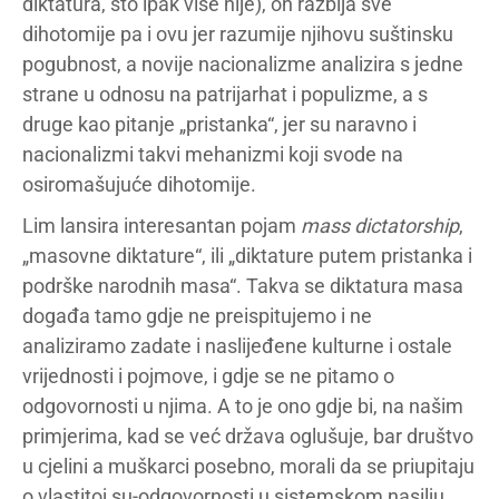
diktatura, što ipak više nije), on razbija sve
dihotomije pa i ovu jer razumije njihovu suštinsku
pogubnost, a novije nacionalizme analizira s jedne
strane u odnosu na patrijarhat i populizme, a s
druge kao pitanje „pristanka“, jer su naravno i
nacionalizmi takvi mehanizmi koji svode na
osiromašujuće dihotomije.
Lim lansira interesantan pojam
mass dictatorship
,
„masovne diktature“, ili „diktature putem pristanka i
podrške narodnih masa“. Takva se diktatura masa
događa tamo gdje ne preispitujemo i ne
analiziramo zadate i naslijeđene kulturne i ostale
vrijednosti i pojmove, i gdje se ne pitamo o
odgovornosti u njima. A to je ono gdje bi, na našim
primjerima, kad se već država oglušuje, bar društvo
u cjelini a muškarci posebno, morali da se priupitaju
o vlastitoj su-odgovornosti u sistemskom nasilju