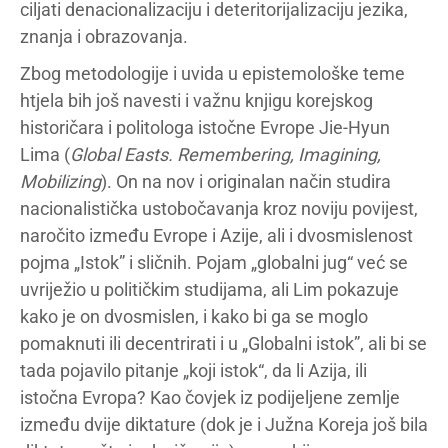
ciljati denacionalizaciju i deteritorijalizaciju jezika,
znanja i obrazovanja.
Zbog metodologije i uvida u epistemološke teme
htjela bih još navesti i važnu knjigu korejskog
historičara i politologa istočne Evrope Jie-Hyun
Lima (
Global Easts. Remembering, Imagining,
Mobilizing
). On na nov i originalan način studira
nacionalistička ustobočavanja kroz noviju povijest,
naročito između Evrope i Azije, ali i dvosmislenost
pojma „Istok” i sličnih. Pojam „globalni jug“ već se
uvriježio u političkim studijama, ali Lim pokazuje
kako je on dvosmislen, i kako bi ga se moglo
pomaknuti ili decentrirati i u „Globalni istok”, ali bi se
tada pojavilo pitanje „koji istok“, da li Azija, ili
istočna Evropa? Kao čovjek iz podijeljene zemlje
između dvije diktature (dok je i Južna Koreja još bila