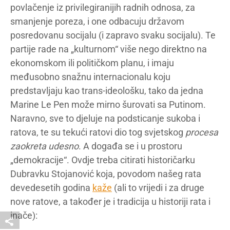
povlačenje iz privilegiranijih radnih odnosa, za
smanjenje poreza, i one odbacuju državom
posredovanu socijalu (i zapravo svaku socijalu). Te
partije rade na „kulturnom“ više nego direktno na
ekonomskom ili političkom planu, i imaju
međusobno snažnu internacionalu koju
predstavljaju kao trans-ideološku, tako da jedna
Marine Le Pen može mirno šurovati sa Putinom.
Naravno, sve to djeluje na podsticanje sukoba i
ratova, te su tekući ratovi dio tog svjetskog
procesa
zaokreta udesno
. A događa se i u prostoru
„demokracije“. Ovdje treba citirati historičarku
Dubravku Stojanović koja, povodom našeg rata
devedesetih godina
kaže
(ali to vrijedi i za druge
nove ratove, a također je i tradicija u historiji rata i
inače):