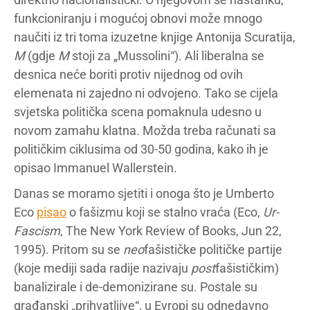
funkcioniranju i mogućoj obnovi može mnogo
naučiti iz tri toma izuzetne knjige Antonija Scuratija,
M
(gdje
M
stoji za „Mussolini“). Ali liberalna se
desnica neće boriti protiv nijednog od ovih
elemenata ni zajedno ni odvojeno. Tako se cijela
svjetska politička scena pomaknula udesno u
novom zamahu klatna. Možda treba računati sa
političkim ciklusima od 30-50 godina, kako ih je
opisao Immanuel Wallerstein.
Danas se moramo sjetiti i onoga što je Umberto
Eco
pisao
o fašizmu koji se stalno vraća (Eco,
Ur-
Fascism
, The New York Review of Books, Jun 22,
1995). Pritom su se
neo
fašističke političke partije
(koje mediji sada radije nazivaju
post
fašističkim)
banalizirale i de-demonizirane su. Postale su
građanski „prihvatljive“, u Evropi su odnedavno