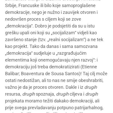
Srbije, Francuske ili bilo koje samoproglašene
demokracije, nego je nužno i zauvijek otvoren i
nedovršen proces s ciljem koji se zove
„demokracija“. Dobro je podsjetiti da su u istu
grešku upali oni koji su „socijalizam“ vidjeli kao
završeno stanje (tzv. „realni socijalizam“) a ne tek
kao projekt. Tako da danas i sama samozvana
„demokracija“ sudjeluje u „razgrađujućim
elementima koji onemogućavaju njen razvoj“: i
demokraciju još treba demokratizirati (Etienne
Balibar; Boaventura de Sousa Santos)! Taj cilj može
ostati nedostižan, ali to nas ne smije obeshrabriti,
važno je da je proces otvoren. Dakle i iz
drugih
resursa,
drugih
spoznaja,
drugih
ciljeva i
drugih
projekata moramo težiti dakako demokraciji, ali
prije svega prevladavanju potpuno patrijarhalnog,