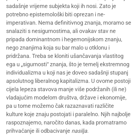
sadašnje vrijeme subjekta koji ih nosi. Zato je
potrebno epistemološki biti oprezan i ne-
imperativan. Nema definitivnog znanja, moramo se
snalaziti s nesigurnostima, ali ovakav stav ne
pripada dominantnom i hegemonijskom znanju,
nego znanjima koja su bar malo u otklonu i
pridržana. Treba se kloniti ušančavanja vlastitog
ega u „sigurnosti“ znanja, što je temelj ekstremnog
individualizma u koji nas je doveo sadašnji stupanj
apsolutnog liberalnog kapitalizma. U ovome postoji
cijela lepeza stavova manje više podržanih (ili ne)
vladajućim modelom društva, države i ekonomije,
pa u tome možemo čak razaznavati različite
kulture koje znaju postojati i paralelno. Njih najbolje
raspoznajemo, naročito danas, kada promatramo
prihvaćanje ili odbacivanje
nasilja
.