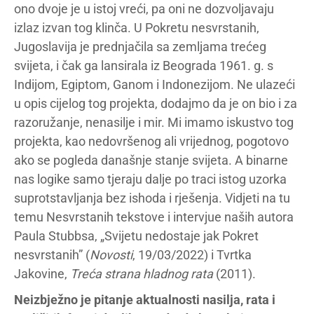
ono dvoje je u istoj vreći, pa oni ne dozvoljavaju
izlaz izvan tog klinča. U Pokretu nesvrstanih,
Jugoslavija je prednjačila sa zemljama trećeg
svijeta, i čak ga lansirala iz Beograda 1961. g. s
Indijom, Egiptom, Ganom i Indonezijom. Ne ulazeći
u opis cijelog tog projekta, dodajmo da je on bio i za
razoružanje, nenasilje i mir. Mi imamo iskustvo tog
projekta, kao nedovršenog ali vrijednog, pogotovo
ako se pogleda današnje stanje svijeta. A binarne
nas logike samo tjeraju dalje po traci istog uzorka
suprotstavljanja bez ishoda i rješenja. Vidjeti na tu
temu Nesvrstanih tekstove i intervjue naših autora
Paula Stubbsa, „Svijetu nedostaje jak Pokret
nesvrstanih” (
Novosti
, 19/03/2022) i Tvrtka
Jakovine,
Treća strana hladnog rata
(2011).
Neizbježno je pitanje aktualnosti nasilja, rata i