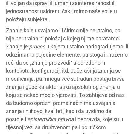
ili voljan da ispravi ili umanji zainteresiranost ili
jednostranost usidrenu čak i mimo naše volje u
položaju subjekta.
Znanje koje usvajamo ili širimo nije neutralno, pa
nije neutralan ni položaj s kojeg njime baratamo.
Znanje je
proces
u kojemu stalno nadograđujemo ili
oduzimamo pojedine elemente, pa stoga i možemo
reći da se „znanje proizvodi“ u određenom
kontekstu, konfiguraciji itd. Jučerašnja znanja se
modificiraju, pa mnoga već sutradan postaju bivša
znanja i gube karakteristiku apsolutnog znanja u
koju se nekad moglo vjerovati. To zahtijeva od nas
da budemo oprezni prema načinima usvajanja
znanja i njihovoj kvaliteti, kao i da uvidimo da
postoje i
epistemička pravda
i nepravda, koje su u
tijesnoj vezi sa društvenom pa i političkom