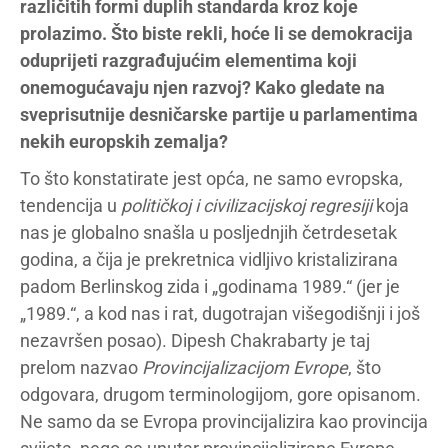
različitih formi duplih standarda kroz koje
prolazimo. Što biste rekli, hoće li se demokracija
oduprijeti razgrađujućim elementima koji
onemogućavaju njen razvoj? Kako gledate na
sveprisutnije desničarske partije u parlamentima
nekih europskih zemalja?
To što konstatirate jest opća, ne samo evropska,
tendencija u
političkoj i civilizacijskoj regresiji
koja
nas je globalno snašla u posljednjih četrdesetak
godina, a čija je prekretnica vidljivo kristalizirana
padom Berlinskog zida i „godinama 1989.“ (jer je
„1989.“, a kod nas i rat, dugotrajan višegodišnji i još
nezavršen posao). Dipesh Chakrabarty je taj
prelom nazvao
Provincijalizacijom Evrope
, što
odgovara, drugom terminologijom, gore opisanom.
Ne samo da se Evropa provincijalizira kao provincija