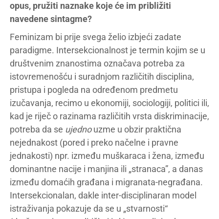
opus, pružiti naznake koje će im približiti
navedene sintagme?
Feminizam bi prije svega želio izbjeći zadate
paradigme. Intersekcionalnost je termin kojim se u
društvenim znanostima označava potreba za
istovremenošću i suradnjom različitih disciplina,
pristupa i pogleda na određenom predmetu
izučavanja, recimo u ekonomiji, sociologiji, politici ili,
kad je riječ o razinama različitih vrsta diskriminacije,
potreba da se
ujedno
uzme u obzir praktična
nejednakost (pored i preko načelne i pravne
jednakosti) npr. između muškaraca i žena, između
dominantne nacije i manjina ili „stranaca”, a danas
između domaćih građana i migranata-negrađana.
Intersekcionalan, dakle inter-disciplinaran model
istraživanja pokazuje da se u „stvarnosti“