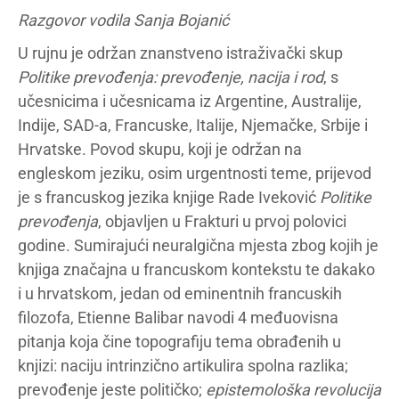
Razgovor vodila Sanja Bojanić
U rujnu je održan znanstveno istraživački skup
Politike prevođenja: prevođenje, nacija i rod
, s
učesnicima i učesnicama iz Argentine, Australije,
Indije, SAD-a, Francuske, Italije, Njemačke, Srbije i
Hrvatske. Povod skupu, koji je održan na
engleskom jeziku, osim urgentnosti teme, prijevod
je s francuskog jezika knjige Rade Iveković
Politike
prevođenja
, objavljen u Frakturi u prvoj polovici
godine. Sumirajući neuralgična mjesta zbog kojih je
knjiga značajna u francuskom kontekstu te dakako
i u hrvatskom, jedan od eminentnih francuskih
filozofa, Etienne Balibar navodi 4 međuovisna
pitanja koja čine topografiju tema obrađenih u
knjizi: naciju intrinzično artikulira spolna razlika;
prevođenje jeste političko;
epistemološka revolucija