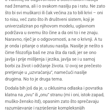
nad ženama, ali i o svakom nasilju pa i ratu. Ne zato
što bi svi muškarci ili čak većina za to bili krivi – oni
to nisu, već zato što ih društveni sistem, koji je
univerzaliziran po njihovom modelu, uglavnom
podržava u svemu što čine a da oni to i ne znaju.
Naravno, riječ je o odgovornosti, a ne o krivnji. A tu
je onda i pitanje o statusu nasilja. Nasilje je nešto s
čime filozofija baš ne zna šta da radi, jer se ono
javlja i prije mišljenja i jezika, javlja se i u samoj
borbi za život i održanje života. U ovoj se prečesto
pretjeruje u „uzvraćanju“, namećući nasilje
drugima. No to je druga tema.
Dodala bih još da je, u ciklusima odlaska i povratka
klatna na „ovu“ ili „onu“ stranu (mi i oni, istok-zapad,
muško-žensko itd), opasnim zato što sprečavaju
razumijevanje i razrješenje kompleksnijih