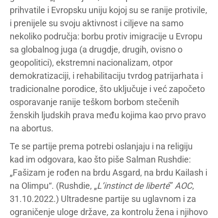
prihvatile i Evropsku uniju kojoj su se ranije protivile,
i prenijele su svoju aktivnost i ciljeve na samo
nekoliko područja: borbu protiv imigracije u Evropu
sa globalnog juga (a drugdje, drugih, ovisno o
geopolitici), ekstremni nacionalizam, otpor
demokratizaciji, i rehabilitaciju tvrdog patrijarhata i
tradicionalne porodice, što uključuje i već započeto
osporavanje ranije teškom borbom stečenih
ženskih ljudskih prava među kojima kao prvo pravo
na abortus.
Te se partije prema potrebi oslanjaju i na religiju
kad im odgovara, kao što piše Salman Rushdie:
„Fašizam je rođen na brdu Asgard, na brdu Kailash i
na Olimpu“. (Rushdie, „
L’instinct de liberté
”
AOC
,
31.10.2022.) Ultradesne partije su uglavnom i za
ograničenje uloge države, za kontrolu žena i njihovo