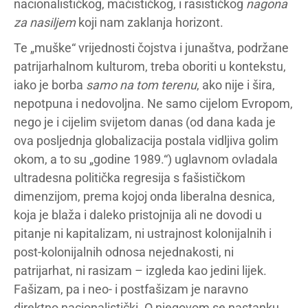
nacionalističkog, mačističkog, i rasističkog
nagona
za nasiljem
koji nam zaklanja horizont.
Te „muške“ vrijednosti čojstva i junaštva, podržane
patrijarhalnom kulturom, treba oboriti u kontekstu,
iako je borba
samo na tom terenu
, ako nije i šira,
nepotpuna i nedovoljna. Ne samo cijelom Evropom,
nego je i cijelim svijetom danas (od dana kada je
ova posljednja globalizacija postala vidljiva golim
okom, a to su „godine 1989.“) uglavnom ovladala
ultradesna politička regresija s fašističkom
dimenzijom, prema kojoj onda liberalna desnica,
koja je blaža i daleko pristojnija ali ne dovodi u
pitanje ni kapitalizam, ni ustrajnost kolonijalnih i
post-kolonijalnih odnosa nejednakosti, ni
patrijarhat, ni rasizam – izgleda kao jedini lijek.
Fašizam, pa i neo- i postfašizam je naravno
direktno nacionalistički. O njegovom se nastanku,