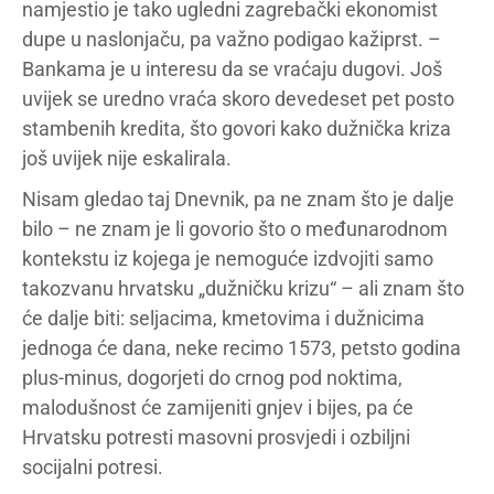
namjestio je tako ugledni zagrebački ekonomist
dupe u naslonjaču, pa važno podigao kažiprst. –
Bankama je u interesu da se vraćaju dugovi. Još
uvijek se uredno vraća skoro devedeset pet posto
stambenih kredita, što govori kako dužnička kriza
još uvijek nije eskalirala.
Nisam gledao taj Dnevnik, pa ne znam što je dalje
bilo – ne znam je li govorio što o međunarodnom
kontekstu iz kojega je nemoguće izdvojiti samo
takozvanu hrvatsku „dužničku krizu“ – ali znam što
će dalje biti: seljacima, kmetovima i dužnicima
jednoga će dana, neke recimo 1573, petsto godina
plus-minus, dogorjeti do crnog pod noktima,
malodušnost će zamijeniti gnjev i bijes, pa će
Hrvatsku potresti masovni prosvjedi i ozbiljni
socijalni potresi.