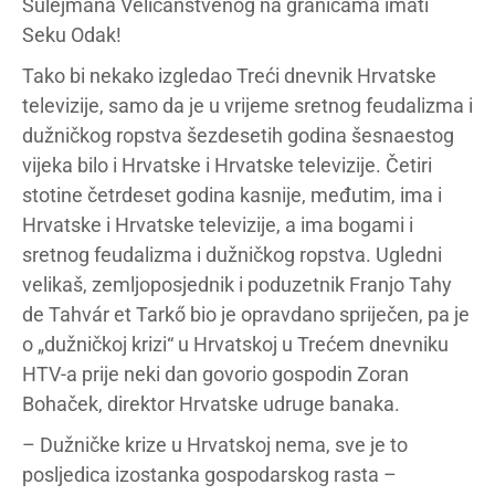
Sulejmana Veličanstvenog na granicama imati
Seku Odak!
Tako bi nekako izgledao Treći dnevnik Hrvatske
televizije, samo da je u vrijeme sretnog feudalizma i
dužničkog ropstva šezdesetih godina šesnaestog
vijeka bilo i Hrvatske i Hrvatske televizije. Četiri
stotine četrdeset godina kasnije, međutim, ima i
Hrvatske i Hrvatske televizije, a ima bogami i
sretnog feudalizma i dužničkog ropstva. Ugledni
velikaš, zemljoposjednik i poduzetnik Franjo Tahy
de Tahvár et Tarkő bio je opravdano spriječen, pa je
o „dužničkoj krizi“ u Hrvatskoj u Trećem dnevniku
HTV-a prije neki dan govorio gospodin Zoran
Bohaček, direktor Hrvatske udruge banaka.
– Dužničke krize u Hrvatskoj nema, sve je to
posljedica izostanka gospodarskog rasta –