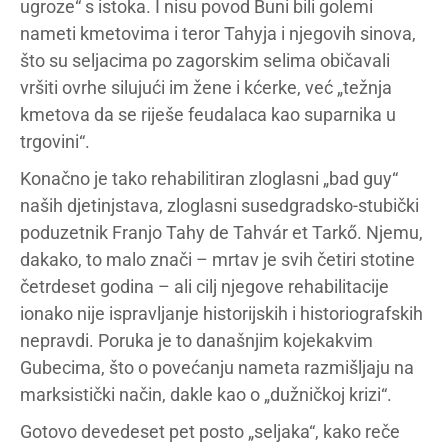
ugroze“ s istoka. I nisu povod Buni bili golemi
nameti kmetovima i teror Tahyja i njegovih sinova,
što su seljacima po zagorskim selima običavali
vršiti ovrhe silujući im žene i kćerke, već „težnja
kmetova da se riješe feudalaca kao suparnika u
trgovini“.
Konačno je tako rehabilitiran zloglasni „bad guy“
naših djetinjstava, zloglasni susedgradsko-stubički
poduzetnik Franjo Tahy de Tahvár et Tarkő. Njemu,
dakako, to malo znači – mrtav je svih četiri stotine
četrdeset godina – ali cilj njegove rehabilitacije
ionako nije ispravljanje historijskih i historiografskih
nepravdi. Poruka je to današnjim kojekakvim
Gubecima, što o povećanju nameta razmišljaju na
marksistički način, dakle kao o „dužničkoj krizi“.
Gotovo devedeset pet posto „seljaka“, kako reče