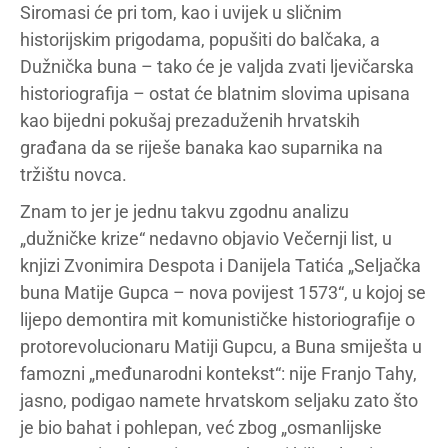
Siromasi će pri tom, kao i uvijek u sličnim
historijskim prigodama, popušiti do balčaka, a
Dužnička buna – tako će je valjda zvati ljevičarska
historiografija – ostat će blatnim slovima upisana
kao bijedni pokušaj prezaduženih hrvatskih
građana da se riješe banaka kao suparnika na
tržištu novca.
Znam to jer je jednu takvu zgodnu analizu
„dužničke krize“ nedavno objavio Večernji list, u
knjizi Zvonimira Despota i Danijela Tatića „Seljačka
buna Matije Gupca – nova povijest 1573“, u kojoj se
lijepo demontira mit komunističke historiografije o
protorevolucionaru Matiji Gupcu, a Buna smiješta u
famozni „međunarodni kontekst“: nije Franjo Tahy,
jasno, podigao namete hrvatskom seljaku zato što
je bio bahat i pohlepan, već zbog „osmanlijske