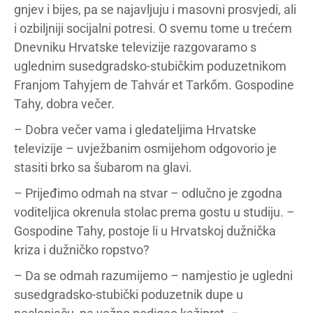
gnjev i bijes, pa se najavljuju i masovni prosvjedi, ali
i ozbiljniji socijalni potresi. O svemu tome u trećem
Dnevniku Hrvatske televizije razgovaramo s
uglednim susedgradsko-stubičkim poduzetnikom
Franjom Tahyjem de Tahvár et Tarkőm. Gospodine
Tahy, dobra večer.
– Dobra večer vama i gledateljima Hrvatske
televizije – uvježbanim osmijehom odgovorio je
stasiti brko sa šubarom na glavi.
– Prijeđimo odmah na stvar – odlučno je zgodna
voditeljica okrenula stolac prema gostu u studiju. –
Gospodine Tahy, postoje li u Hrvatskoj dužnička
kriza i dužničko ropstvo?
– Da se odmah razumijemo – namjestio je ugledni
susedgradsko-stubički poduzetnik dupe u