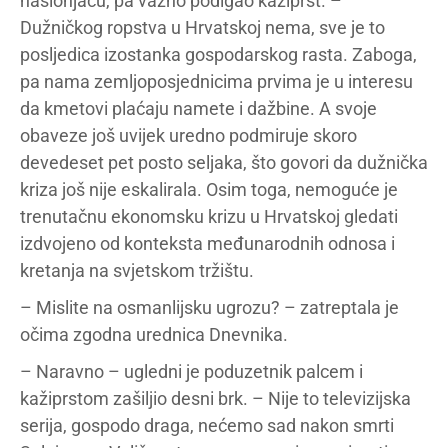
naslonjaču, pa važno podigao kažiprst. –
Dužničkog ropstva u Hrvatskoj nema, sve je to
posljedica izostanka gospodarskog rasta. Zaboga,
pa nama zemljoposjednicima prvima je u interesu
da kmetovi plaćaju namete i dažbine. A svoje
obaveze još uvijek uredno podmiruje skoro
devedeset pet posto seljaka, što govori da dužnička
kriza još nije eskalirala. Osim toga, nemoguće je
trenutačnu ekonomsku krizu u Hrvatskoj gledati
izdvojeno od konteksta međunarodnih odnosa i
kretanja na svjetskom tržištu.
– Mislite na osmanlijsku ugrozu? – zatreptala je
očima zgodna urednica Dnevnika.
– Naravno – ugledni je poduzetnik palcem i
kažiprstom zašiljio desni brk. – Nije to televizijska
serija, gospodo draga, nećemo sad nakon smrti