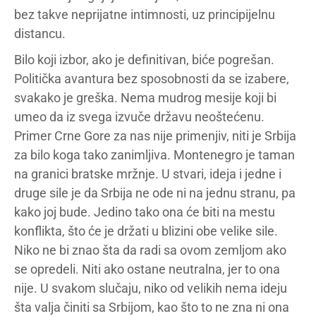
bez takve neprijatne intimnosti, uz principijelnu
distancu.
Bilo koji izbor, ako je definitivan, biće pogrešan.
Politička avantura bez sposobnosti da se izabere,
svakako je greška. Nema mudrog mesije koji bi
umeo da iz svega izvuče državu neoštećenu.
Primer Crne Gore za nas nije primenjiv, niti je Srbija
za bilo koga tako zanimljiva. Montenegro je taman
na granici bratske mržnje. U stvari, ideja i jedne i
druge sile je da Srbija ne ode ni na jednu stranu, pa
kako joj bude. Jedino tako ona će biti na mestu
konflikta, što će je držati u blizini obe velike sile.
Niko ne bi znao šta da radi sa ovom zemljom ako
se opredeli. Niti ako ostane neutralna, jer to ona
nije. U svakom slučaju, niko od velikih nema ideju
šta valja činiti sa Srbijom, kao što to ne zna ni ona