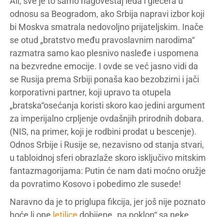
Ali, sve je to samo nagoveštaj leda i glečera u
odnosu sa Beogradom, ako Srbija napravi izbor koji
bi Moskva smatrala nedovoljno prijateljskim. Inače
se otud „bratstvo među pravoslavnim narodima“
razmatra samo kao plesnivo nasleđe i uspomena
na bezvredne emocije. I ovde se već jasno vidi da
se Rusija prema Srbiji ponaša kao bezobzirni i jači
korporativni partner, koji upravo ta otupela
„bratska“osećanja koristi skoro kao jedini argument
za imperijalno crpljenje ovdašnjih prirodnih dobara.
(NIS, na primer, koji je rodbini prodat u bescenje).
Odnos Srbije i Rusije se, nezavisno od stanja stvari,
u tabloidnoj sferi obrazlaže skoro isključivo mitskim
fantazmagorijama: Putin će nam dati moćno oružje
da povratimo Kosovo i pobedimo zle susede!
Naravno da je to priglupa fikcija, jer još nije poznato
hoće li one
letilice
dobijene „na poklon“ sa neke