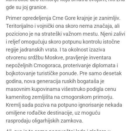
gde su joj granice.
Primer opredeljenja Crne Gore krajnje je zanimljiv.
Teritorijalno i vojnički ona skoro nema značaja, ali
poziciono je na strateški važnom mestu. Njeni zalivi
i reljef omogućuju skoro potpunu kontrolu istočne
regije jadranskih vrata. I ta okolnost izaziva
otvorenu srdžbu Moskve, pravljenje inventara
nepoželjnih Crnogoraca, proterivanje diplomata i
bojkotovanje turističke ponude. Pre samo desetak
godina, nova generacija ruskih bogataša je
masovnim kupovinama višestruko podigla cenu
kamenitog zemljišta na crnogorskom primorju.
Kremlj sada poziva na potpuno ignorisanje nekada
omiljene rođačke destinacije, uz moguću
rasprodaju oligarhijskih zamkova.