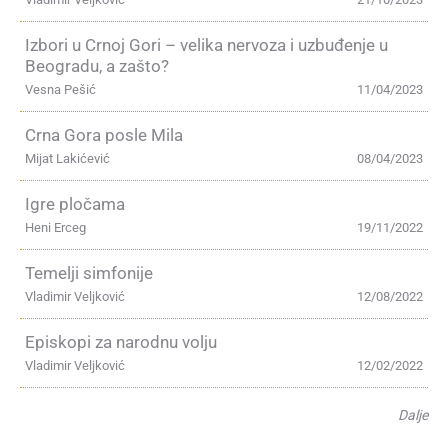
Izbori u Crnoj Gori – velika nervoza i uzbuđenje u
Beogradu, a zašto?
Vesna Pešić
11/04/2023
Crna Gora posle Mila
Mijat Lakićević
08/04/2023
Igre pločama
Heni Erceg
19/11/2022
Temelji simfonije
Vladimir Veljković
12/08/2022
Episkopi za narodnu volju
Vladimir Veljković
12/02/2022
Dalje