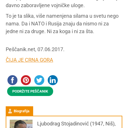
davno zaboravljene vojničke uloge.
To je ta slika, više namenjena silama u svetu nego
nama. Da i NATO i Rusija znaju da nismo ni za
jedne ni za druge. Ni za koga i ni za šta.
Peščanik.net, 07.06.2017.
ČIJA JE CRNA GORA
PODRŽITE PEŠČANIK
Biografija
Ljubodrag Stojadinović (1947, Niš),