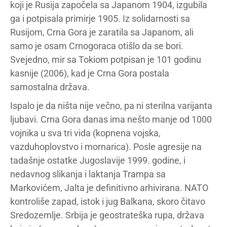
koji je Rusija započela sa Japanom 1904, izgubila
ga i potpisala primirje 1905. Iz solidarnosti sa
Rusijom, Crna Gora je zaratila sa Japanom, ali
samo je osam Crnogoraca otišlo da se bori.
Svejedno, mir sa Tokiom potpisan je 101 godinu
kasnije (2006), kad je Crna Gora postala
samostalna država.
Ispalo je da ništa nije večno, pa ni sterilna varijanta
ljubavi. Crna Gora danas ima nešto manje od 1000
vojnika u sva tri vida (kopnena vojska,
vazduhoplovstvo i mornarica). Posle agresije na
tadašnje ostatke Jugoslavije 1999. godine, i
nedavnog slikanja i laktanja Trampa sa
Markovićem, Jalta je definitivno arhivirana. NATO
kontroliše zapad, istok i jug Balkana, skoro čitavo
Sredozemlje. Srbija je geostrateška rupa, država