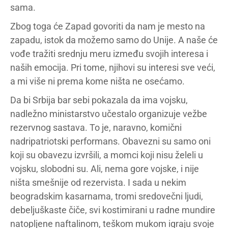
sama.
Zbog toga će Zapad govoriti da nam je mesto na
zapadu, istok da možemo samo do Unije. A naše će
vođe tražiti srednju meru između svojih interesa i
naših emocija. Pri tome, njihovi su interesi sve veći,
a mi više ni prema kome ništa ne osećamo.
Da bi Srbija bar sebi pokazala da ima vojsku,
nadležno ministarstvo učestalo organizuje vežbe
rezervnog sastava. To je, naravno, komični
nadripatriotski performans. Obavezni su samo oni
koji su obavezu izvršili, a momci koji nisu želeli u
vojsku, slobodni su. Ali, nema gore vojske, i nije
ništa smešnije od rezervista. I sada u nekim
beogradskim kasarnama, tromi sredovečni ljudi,
debeljuškaste čiče, svi kostimirani u radne mundire
natopljene naftalinom, teškom mukom igraju svoje