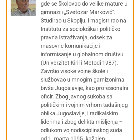
gde se školovao do velike mature u
gimnaziji „Svetozar Marković“.
Studirao u Skoplju, i magistrirao na
Institutu za sociološka i političko
pravna istraživanja, odsek za
masovne komunikacije i
informisanje u globalnom društvu
(Univerzitet Kiril i Metodi 1987).
Završio visoke vojne škole i
službovao u mnogim garnizonima
bivše Jugoslavije, kao profesionalni
oficir. Zbog javnog sukoba sa
političkim i vojnim vrhom tadašnjeg
oblika Jugoslavije, i radikalskim
liderima i zbog delikta mišljenja –
odlukom vojnodisciplinskog suda
od 1. marta 1995. kažnjen