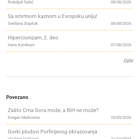
Rodoljub Šabić
08/08/2026
Sa smrtnom kaznom u Evropsku uniju!
Svetlana Slapšak
08/08/2026
Hipercionizam, 2. deo
Hans Kundnani
07/08/2026
Dalje
Povezano
Zašto Crna Gora može, a BiH ne može?
Dragan Markovina
23/05/2026
Gorki plodovi Porfirijevog obrazovanja
Vladimir Veljković
21/10/2023