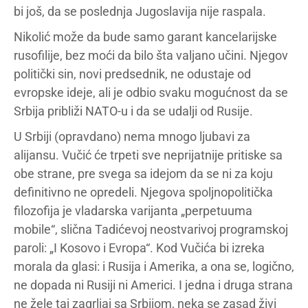
bi još, da se poslednja Jugoslavija nije raspala.
Nikolić može da bude samo garant kancelarijske
rusofilije, bez moći da bilo šta valjano učini. Njegov
politički sin, novi predsednik, ne odustaje od
evropske ideje, ali je odbio svaku mogućnost da se
Srbija približi NATO-u i da se udalji od Rusije.
U Srbiji (opravdano) nema mnogo ljubavi za
alijansu. Vučić će trpeti sve neprijatnije pritiske sa
obe strane, pre svega sa idejom da se ni za koju
definitivno ne opredeli. Njegova spoljnopolitička
filozofija je vladarska varijanta „perpetuuma
mobile“, slična Tadićevoj neostvarivoj programskoj
paroli: „I Kosovo i Evropa“. Kod Vučića bi izreka
morala da glasi: i Rusija i Amerika, a ona se, logično,
ne dopada ni Rusiji ni Americi. I jedna i druga strana
ne žele taj zagrljaj sa Srbijom, neka se zasad živi