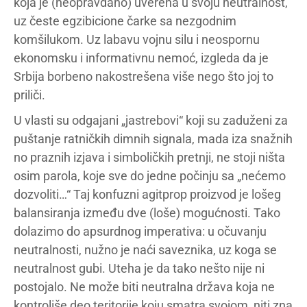
koja je (neopravdano) uverena u svoju neutralnost,
uz česte egzibicione čarke sa nezgodnim
komšilukom. Uz labavu vojnu silu i neospornu
ekonomsku i informativnu nemoć, izgleda da je
Srbija borbeno nakostrešena više nego što joj to
priliči.
U vlasti su odgajani „jastrebovi“ koji su zaduženi za
puštanje ratničkih dimnih signala, mada iza snažnih
no praznih izjava i simboličkih pretnji, ne stoji ništa
osim parola, koje sve do jedne počinju sa „nećemo
dozvoliti…“ Taj konfuzni agitprop proizvod je lošeg
balansiranja između dve (loše) mogućnosti. Tako
dolazimo do apsurdnog imperativa: u očuvanju
neutralnosti, nužno je naći saveznika, uz koga se
neutralnost gubi. Uteha je da tako nešto nije ni
postojalo. Ne može biti neutralna država koja ne
kontroliše deo teritorije koju smatra svojom, niti zna