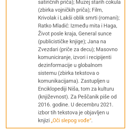
satiričnih priča); Muzej starih cokula
(zbirka vojničkih priča); Film,
Krivolak i Lakši oblik smrti (romani);
Ratko Mladić: Između mita i Haga,
Život posle kraja, General sunce
(publicističke knjige); Jana na
Zvezdari (priče za decu); Masovno
komuniciranje, izvori i recipijenti
dezinformacije u globalnom
sistemu (zbirka tekstova o
komunikacijama). Zastupljen u
Enciklopediji Niša, tom za kulturu
(književnost). Za Peščanik piše od
2016. godine. U decembru 2021.
izbor tih tekstova je objavljen u
knjizi
„Oči slepog vođe“
.