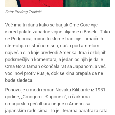
Foto: Predrag Trokicić
Već ima tri dana kako se barjak Crne Gore vije
ispred palate zapadne vojne alijanse u Briselu. Tako
se Podgorica, mimo folklorne tradicije i arhaičnih
stereotipa o istočnom snu, našla pod amrelom
najvećih sila koje predvodi Amerika. Ima i ozbiljnih i
podsmešljivih komentara, a jedan od njih je da je
Crna Gora taman okončala rat sa Japanom, a već
vodi novi protiv Rusije, dok se Kina prepala da ne
bude sledeća.
Ponovo je u modi roman Novaka Kilibarde iz 1981.
godine, „Crnogorci i Đaponezi“, o čarkama
crnogorskih pečalbara negde u Americi sa
japanskim radnicima. To je literarna parafraza rata