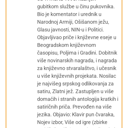
gubitkom službe u činu pukovnika.
Bio je komentator i urednik u
Narodnoj Armiji, Ošišanom ježu,
Glasu javnosti, NIN-u i Politici.
Objavljivao priče i književne eseje u
Beogradskom književnom
časopisu, Poljima i Gradini. Dobitnik
više novinarskih nagrada, i nagrada
za književno stvaralaštvo, i učesnik
u više književnih projekata. Nosilac
je najvišeg srpskog odlikovanja za
satiru, Zlatni jež. Zastupljen u više
domaćih i stranih antologija kratkih i
satiričnih priča. Prevođen na više
jezika. Objavio: Klavir pun čvaraka,
Nojev izbor, Više od igre (zbirke