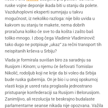
ruske vojne deponije ikada biti u stanju da polete.
Vazduhoplovni eksperti sumnjaju u takvu
mogućnost, iz nekoliko razloga: nije bilo uvida u
kakvom su stanju te makete, nema dobrih
proračuna koliko će sve to da košta i zašto baš
toliko mnogo. I zbog čega Vladimir Vladimirovič
tako dugo ne potpisuje „ukaz“ za rečni transport tih
neispitanih krševa u Srbiju?
Vlada je formirala suvišan biro za saradnju sa
Rusijom i Kinom; u njemu će šefovati Tomislav
Nikolić, rodoljub koji ne krije da bi voleo da Srbija
bude ruska gubernija. On je bio i u onoj opskurnoj
vlasti koja je usred rata proglasila jednostrano
pristupanje konfederaciji sa Rusijom i Belorusijom.
Zanimljivo, ali rezolucija te beskrajno budalaste
parlamentarne seanse nikada nije opozvana. Važila