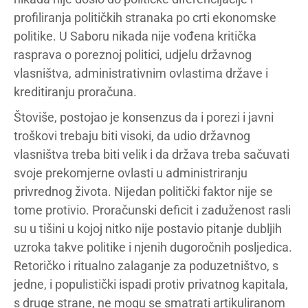
profiliranja političkih stranaka po crti ekonomske
politike. U Saboru nikada nije vođena kritička
rasprava o poreznoj politici, udjelu državnog
vlasništva, administrativnim ovlastima države i
kreditiranju proračuna.
Štoviše, postojao je konsenzus da i porezi i javni
troškovi trebaju biti visoki, da udio državnog
vlasništva treba biti velik i da država treba sačuvati
svoje prekomjerne ovlasti u administriranju
privrednog života. Nijedan politički faktor nije se
tome protivio. Proračunski deficit i zaduženost rasli
su u tišini u kojoj nitko nije postavio pitanje dubljih
uzroka takve politike i njenih dugoročnih posljedica.
Retoričko i ritualno zalaganje za poduzetništvo, s
jedne, i populistički ispadi protiv privatnog kapitala,
s druge strane, ne mogu se smatrati artikuliranom