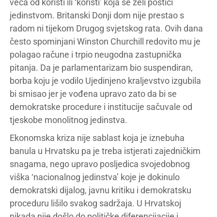
veća od koristi ili ‘koristi’ koja se želi postići
jedinstvom. Britanski Donji dom nije prestao s
radom ni tijekom Drugog svjetskog rata. Ovih dana
često spominjani Winston Churchill redovito mu je
polagao račune i trpio neugodna zastupnička
pitanja. Da je parlamentarizam bio suspendiran,
borba koju je vodilo Ujedinjeno kraljevstvo izgubila
bi smisao jer je vođena upravo zato da bi se
demokratske procedure i institucije sačuvale od
tjeskobe monolitnog jedinstva.
Ekonomska kriza nije sablast koja je iznebuha
banula u Hrvatsku pa je treba istjerati zajedničkim
snagama, nego upravo posljedica svojedobnog
viška ‘nacionalnog jedinstva’ koje je dokinulo
demokratski dijalog, javnu kritiku i demokratsku
proceduru lišilo svakog sadržaja. U Hrvatskoj
nikada nije došlo do političke diferencijacije i