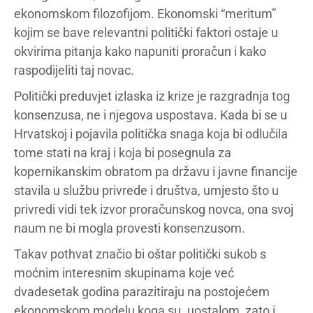
ekonomskom filozofijom. Ekonomski “meritum”
kojim se bave relevantni politički faktori ostaje u
okvirima pitanja kako napuniti proračun i kako
raspodijeliti taj novac.
Politički preduvjet izlaska iz krize je razgradnja tog
konsenzusa, ne i njegova uspostava. Kada bi se u
Hrvatskoj i pojavila politička snaga koja bi odlučila
tome stati na kraj i koja bi posegnula za
kopernikanskim obratom pa državu i javne financije
stavila u službu privrede i društva, umjesto što u
privredi vidi tek izvor proračunskog novca, ona svoj
naum ne bi mogla provesti konsenzusom.
Takav pothvat značio bi oštar politički sukob s
moćnim interesnim skupinama koje već
dvadesetak godina parazitiraju na postojećem
ekonomskom modelu koga su. uostalom, zato i