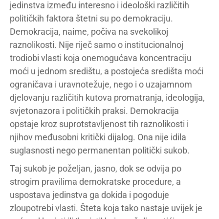
jedinstva između interesno i ideološki različitih
političkih faktora štetni su po demokraciju.
Demokracija, naime, počiva na svekolikoj
raznolikosti. Nije riječ samo o institucionalnoj
trodiobi vlasti koja onemogućava koncentraciju
moći u jednom središtu, a postojeća središta moći
ograničava i uravnotežuje, nego i o uzajamnom
djelovanju različitih kutova promatranja, ideologija,
svjetonazora i političkih praksi. Demokracija
opstaje kroz suprotstavljenost tih raznolikosti i
njihov međusobni kritički dijalog. Ona nije idila
suglasnosti nego permanentan politički sukob.
Taj sukob je poželjan, jasno, dok se odvija po
strogim pravilima demokratske procedure, a
uspostava jedinstva ga dokida i pogoduje
zloupotrebi vlasti. Šteta koja tako nastaje uvijek je