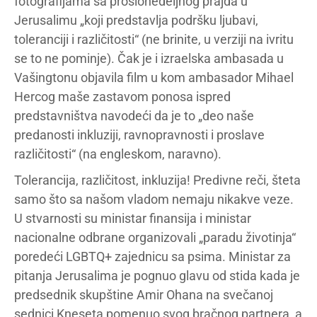
fotografijama sa prošlonedeljnog prajda u
Jerusalimu „koji predstavlja podršku ljubavi,
toleranciji i različitosti“ (ne brinite, u verziji na ivritu
se to ne pominje). Čak je i izraelska ambasada u
Vašingtonu objavila film u kom ambasador Mihael
Hercog maše zastavom ponosa ispred
predstavništva navodeći da je to „deo naše
predanosti inkluziji, ravnopravnosti i proslave
različitosti“ (na engleskom, naravno).
Tolerancija, različitost, inkluzija! Predivne reči, šteta
samo što sa našom vladom nemaju nikakve veze.
U stvarnosti su ministar finansija i ministar
nacionalne odbrane organizovali „paradu životinja“
poredeći LGBTQ+ zajednicu sa psima. Ministar za
pitanja Jerusalima je pognuo glavu od stida kada je
predsednik skupštine Amir Ohana na svečanoj
sednici Kneseta pomenuo svog bračnog partnera, a