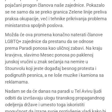
pojačani progon članova naše zajednice. Pokazalo
se ne samo da se preko granica Zelene linije preliva
praksa okupacije, već i tehnike prikrivanja problema
ministarstva spoljnih poslova.
Možda će ova promena konačno naterati članove
LGBTQ+ zajednice da prestanu da se odnose
prema Paradi ponosa kao uličnoj zabavi. Na kraju
kravjeva, slavimo Mesec ponosa po paklenoj
junskoj vrućini u znak sećanja na nemire u
Stounvolu koji jeste događaj besnog protesta i
podignutih pesnica, a ne loše muzike i kamiona sa
reklamama.
Nadam se da će danas na paradi u Tel Avivu ljudi
odbiti da izvršavaju ulogu tiranskog propagandnog
odeljenja države i umesto toga iskoristiti
mogućnost da izraze svoje protivljenje vladi kako bi