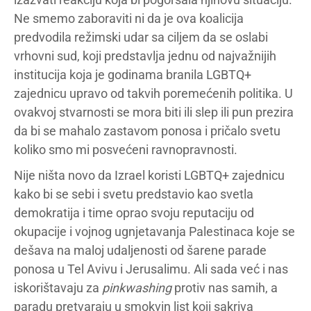
Ne smemo zaboraviti ni da je ova koalicija
predvodila režimski udar sa ciljem da se oslabi
vrhovni sud, koji predstavlja jednu od najvažnijih
institucija koja je godinama branila LGBTQ+
zajednicu upravo od takvih poremećenih politika. U
ovakvoj stvarnosti se mora biti ili slep ili pun prezira
da bi se mahalo zastavom ponosa i pričalo svetu
koliko smo mi posvećeni ravnopravnosti.
Nije ništa novo da Izrael koristi LGBTQ+ zajednicu
kako bi se sebi i svetu predstavio kao svetla
demokratija i time oprao svoju reputaciju od
okupacije i vojnog ugnjetavanja Palestinaca koje se
dešava na maloj udaljenosti od šarene parade
ponosa u Tel Avivu i Jerusalimu. Ali sada već i nas
iskorištavaju za
pinkwashing
protiv nas samih, a
paradu pretvaraju u smokvin list koji sakriva