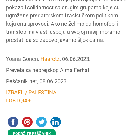
pokazali solidarnost sa drugim grupama koje su
ugrožene predatorskom i rasističkom politikom
koju ona sprovodi. Ako ne želimo da homofobi i
transfobi na vlasti uspeju u svojoj misiji moramo
prestati da se zadovoljavamo šljokicama.
Yoana Gonen,
Haaretz
, 06.06.2023.
Prevela sa hebrejskog Alma Ferhat
Peščanik.net, 08.06.2023.
IZRAEL / PALESTINA
LGBTQIA+
PODRŽITE PEŠČANIK