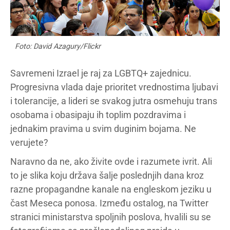
Foto: David Azagury/Flickr
Savremeni Izrael je raj za LGBTQ+ zajednicu.
Progresivna vlada daje prioritet vrednostima ljubavi
i tolerancije, a lideri se svakog jutra osmehuju trans
osobama i obasipaju ih toplim pozdravima i
jednakim pravima u svim duginim bojama. Ne
verujete?
Naravno da ne, ako živite ovde i razumete ivrit. Ali
to je slika koju država šalje poslednjih dana kroz
razne propagandne kanale na engleskom jeziku u
čast Meseca ponosa. Između ostalog, na Twitter
stranici ministarstva spoljnih poslova, hvalili su se