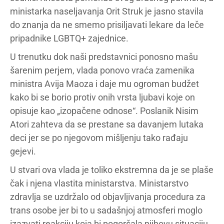
ministarka naseljavanja Orit Struk je jasno stavila
do znanja da ne smemo prisiljavati lekare da leče
pripadnike LGBTQ+ zajednice.
U trenutku dok naši predstavnici ponosno mašu
šarenim perjem, vlada ponovo vraća zamenika
ministra Avija Maoza i daje mu ogroman budžet
kako bi se borio protiv onih vrsta ljubavi koje on
opisuje kao „izopačene odnose“. Poslanik Nisim
Atori zahteva da se prestane sa davanjem lutaka
deci jer se po njegovom mišljenju tako rađaju
gejevi.
U stvari ova vlada je toliko ekstremna da je se plaše
čak i njena vlastita ministarstva. Ministarstvo
zdravlja se uzdržalo od objavljivanja procedura za
trans osobe jer bi to u sadašnjoj atmosferi moglo
izazvati reakciju koja bi pogoršala njihovu situaciju.