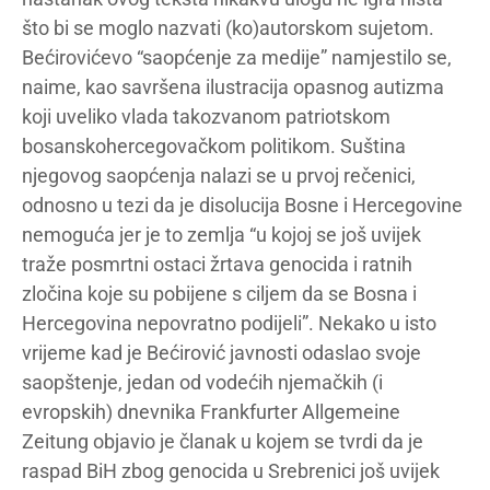
što bi se moglo nazvati (ko)autorskom sujetom.
Bećirovićevo “saopćenje za medije” namjestilo se,
naime, kao savršena ilustracija opasnog autizma
koji uveliko vlada takozvanom patriotskom
bosanskohercegovačkom politikom. Suština
njegovog saopćenja nalazi se u prvoj rečenici,
odnosno u tezi da je disolucija Bosne i Hercegovine
nemoguća jer je to zemlja “u kojoj se još uvijek
traže posmrtni ostaci žrtava genocida i ratnih
zločina koje su pobijene s ciljem da se Bosna i
Hercegovina nepovratno podijeli”. Nekako u isto
vrijeme kad je Bećirović javnosti odaslao svoje
saopštenje, jedan od vodećih njemačkih (i
evropskih) dnevnika Frankfurter Allgemeine
Zeitung objavio je članak u kojem se tvrdi da je
raspad BiH zbog genocida u Srebrenici još uvijek