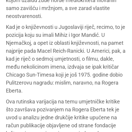
kojom uzalud žude horde mediokriteta filovanih
samo zavišću i mržnjom, a sve zarad vlastite
neostvarenosti.
Kad je o književnosti u Jugoslaviji riječ, recimo, to je
pozicija koju su imali Mihiz i Igor Mandić. U
Njemačkoj, a opet iz oblasti književnosti, na pamet
najprije pada Macel Reich-Ranicki. U Americi, pak, a
kad je riječ o sedmoj umjetnosti, o filmu, dakle,
među nekolicinom imena, izdvaja se ipak kritičar
Chicago Sun-Timesa koji je još 1975. godine dobio
Pulitzerovu nagradu: mislim, naravno, na Rogera
Eberta.
Ova rutinska varijacija na temu umjetničke kritike
što završava pozivanjem na Rogera Eberta tek je
uvod u analizu jedne drukčije kritike upućene na
račun publikacije objavljene od strane fondacije