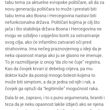
tabu tema za aktuelne evropske političare, ali da za
novu generaciju političara to može i prestati biti
tabu tema ako Bosna i Hercegovina nastavi biti
nefunkcionalna država. Političari kojima je cilj što
jača i što stabilnija država Bosna i Hercegovina ne
mogu se ozbiljno i uspješno boriti za ostvarivanje
svog cilja, ako će infantilno zatvarati oči pred
strahovima. Ima nečeg praznovjernog u ideji da je
neka opasnost manja ako ju se glasno ne imenuje.
To je razmišljanje iz onog “da zlo ne čuje” registra.
Kao da čovjek krvari iz debelog crijeva, pa mu
doktor kaže da postoji mnogo bolesti kojima to
može biti simptom, a da je jedna od njih i rak, a
čovjek ga optuži da “legitimiše” mogućnost raka.
Dala bi se, zapravo, i to s puno argumenata, braniti i
teza da je neku opasnost lakše izbjeći ako se njena