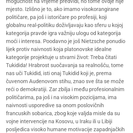
mogućnost na vrijeme predvidi, no tome ovdje nije
mjesto. Izlišno je to, ako imamo visokorangirane
političare, pa još i istoričare po profesiji, koji
globalnu real-politiku doživljavaju kao sferu u kojoj
kategorija pravde igra važniju ulogu od kategorija
moći i interesa. Poodavno je još Nietzsche ponudio
lijek protiv naivnosti koja platonovske idealne
kategorije projektuje u stvarni život: Treba čitati
Tukidida! Hrabrost suočavanja sa realnošću, tome
nas uči Tukidid, isti onaj Tukidid koji je, prema
čuvenom Audenovom stihu, znao sve šta se može
reći o demokratiji. Zar zbilja i među profesionalnim
političarima, pa još i na visokim pozicijama, ima
naivnosti usporedive sa onom poslovičnih
francuskih sobarica, zbog koje valjda misle da su
vojne intervencije na Kosovu, u Iraku ili u Libiji
posljedica visoko humane motivacije zapadnjačkih