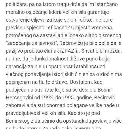
političara, pa na istom tragu drže da im istančano
moralno osjećanje lidera velikih sila garantuje
ostvarenje ciljeva za koje se oni, očito, i ne bore
previše uspješno i efikasno? Umjesto vremena
potrošenog na sastavljanje ionako slabo pismenog
“saopćenja za javnost”, Bećiroviću je bilo bolje da je
pažljivo pročitao članak iz FAZ-a. Shvatio bi možda,
naime, da je funkcionalnost države puno bolja
garancija za njenu opstojnost i stabilnost od
vječnog ponavljanja istorijskih činjenica o zločinima
počinjenim na tlu te države. Uostalom, kad
podsjeća na strahote koje su se desile u Bosni i
Hercegovini od 1992. do 1995. godine, Bećirović
zaboravlja da su i onomad polagane velike nade u
pravdoljubivost velikih sila. Kao što je pad
Berlinskog zida učinio da opstanak Jugoslavije više
ne bude interes Zapada, tako i eventualna