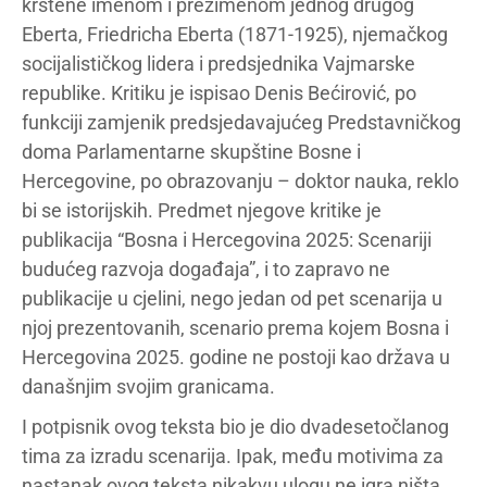
krštene imenom i prezimenom jednog drugog
Eberta, Friedricha Eberta (1871-1925), njemačkog
socijalističkog lidera i predsjednika Vajmarske
republike. Kritiku je ispisao Denis Bećirović, po
funkciji zamjenik predsjedavajućeg Predstavničkog
doma Parlamentarne skupštine Bosne i
Hercegovine, po obrazovanju – doktor nauka, reklo
bi se istorijskih. Predmet njegove kritike je
publikacija “Bosna i Hercegovina 2025: Scenariji
budućeg razvoja događaja”, i to zapravo ne
publikacije u cjelini, nego jedan od pet scenarija u
njoj prezentovanih, scenario prema kojem Bosna i
Hercegovina 2025. godine ne postoji kao država u
današnjim svojim granicama.
I potpisnik ovog teksta bio je dio dvadesetočlanog
tima za izradu scenarija. Ipak, među motivima za
nastanak ovog teksta nikakvu ulogu ne igra ništa