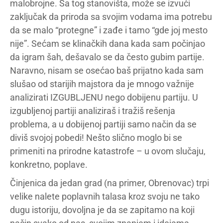
malobrojne. Sa tog stanovišta, može se izvući
zaključak da priroda sa svojim vodama ima potrebu
da se malo “protegne” i zađe i tamo “gde joj mesto
nije”. Sećam se klinačkih dana kada sam počinjao
da igram šah, dešavalo se da često gubim partije.
Naravno, nisam se osećao baš prijatno kada sam
slušao od starijih majstora da je mnogo važnije
analizirati IZGUBLJENU nego dobijenu partiju. U
izgubljenoj partiji analiziraš i tražiš rešenja
problema, a u dobijenoj partiji samo način da se
diviš svojoj pobedi! Nešto slično moglo bi se
primeniti na prirodne katastrofe – u ovom slučaju,
konkretno, poplave.
Činjenica da jedan grad (na primer, Obrenovac) trpi
velike nalete poplavnih talasa kroz svoju ne tako
dugu istoriju, dovoljna je da se zapitamo na koji