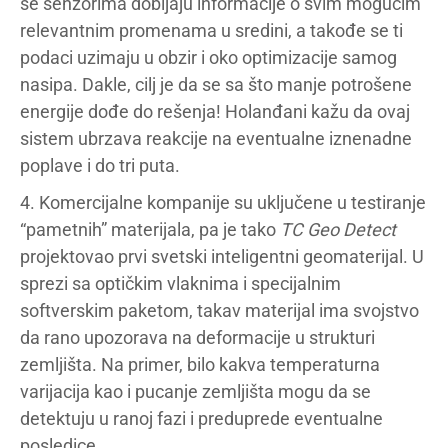
se senzorima dobijaju informacije o svim mogućim
relevantnim promenama u sredini, a takođe se ti
podaci uzimaju u obzir i oko optimizacije samog
nasipa. Dakle, cilj je da se sa što manje potrošene
energije dođe do rešenja! Holanđani kažu da ovaj
sistem ubrzava reakcije na eventualne iznenadne
poplave i do tri puta.
4. Komercijalne kompanije su uključene u testiranje
“pametnih” materijala, pa je tako
TC Geo Detect
projektovao prvi svetski inteligentni geomaterijal. U
sprezi sa optičkim vlaknima i specijalnim
softverskim paketom, takav materijal ima svojstvo
da rano upozorava na deformacije u strukturi
zemljišta. Na primer, bilo kakva temperaturna
varijacija kao i pucanje zemljišta mogu da se
detektuju u ranoj fazi i preduprede eventualne
posledice.