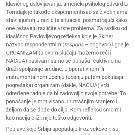
klasičnog uslovljavanja, američki psiholog Edvard Li
Torndajk je takođe eksperimentisao sa životinjama
stavljajući ih u različite situacije, posmatrajući kako
one rešavaju različite vrste problema. Za razliku od
klasičnog Pavlovljevog refleksa koje je Skiner
nazvao respondentnim (
respons
– odgovor) i gde je
ORGANIZAM (u ovom slučaju možemo reći i
NACIJA) pasivan i samo se ponaša reaktivno na
draži spoljašnje sredine, u operativnom ili
instrumentalnom učenju (učenju putem pokušaja i
pogrešaka) organizam (dakle, NACIJA) vrši
određene radnje da bi zadovoljio svoje potrebe. To
ponašanje je motivisano unutrašnjim stanjem i
željom da se dođe do cilja. Kom refleksu smo mi
kao nacija bliži, nije teško odgovoriti.
Poplave koje Srbiju spopadaju kroz vekove nisu