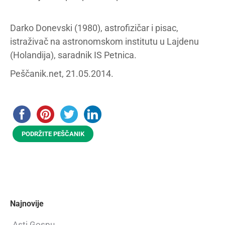
Darko Donevski (1980), astrofizičar i pisac,
istraživač na astronomskom institutu u Lajdenu
(Holandija), saradnik IS Petnica.
Peščanik.net, 21.05.2014.
PODRŽITE PEŠČANIK
Najnovije
Asti Gospu