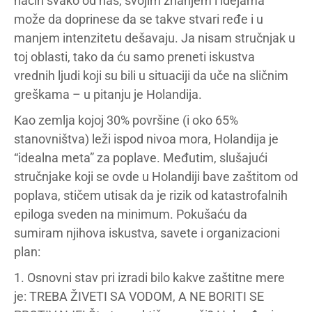
način svako od nas, svojim znanjem i idejama
može da doprinese da se takve stvari ređe i u
manjem intenzitetu dešavaju. Ja nisam stručnjak u
toj oblasti, tako da ću samo preneti iskustva
vrednih ljudi koji su bili u situaciji da uče na sličnim
greškama – u pitanju je Holandija.
Kao zemlja kojoj 30% površine (i oko 65%
stanovništva) leži ispod nivoa mora, Holandija je
“idealna meta” za poplave. Međutim, slušajući
stručnjake koji se ovde u Holandiji bave zaštitom od
poplava, stičem utisak da je rizik od katastrofalnih
epiloga sveden na minimum. Pokušaću da
sumiram njihova iskustva, savete i organizacioni
plan:
1. Osnovni stav pri izradi bilo kakve zaštitne mere
je: TREBA ŽIVETI SA VODOM, A NE BORITI SE