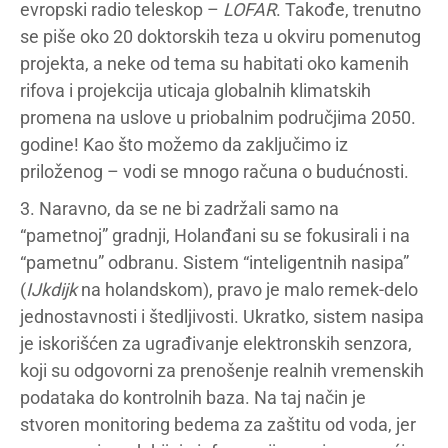
evropski radio teleskop –
LOFAR
. Takođe, trenutno
se piše oko 20 doktorskih teza u okviru pomenutog
projekta, a neke od tema su habitati oko kamenih
rifova i projekcija uticaja globalnih klimatskih
promena na uslove u priobalnim područjima 2050.
godine! Kao što možemo da zaključimo iz
priloženog – vodi se mnogo računa o budućnosti.
3. Naravno, da se ne bi zadržali samo na
“pametnoj” gradnji, Holanđani su se fokusirali i na
“pametnu” odbranu. Sistem “inteligentnih nasipa”
(
IJkdijk
na holandskom), pravo je malo remek-delo
jednostavnosti i štedljivosti. Ukratko, sistem nasipa
je iskorišćen za ugrađivanje elektronskih senzora,
koji su odgovorni za prenošenje realnih vremenskih
podataka do kontrolnih baza. Na taj način je
stvoren monitoring bedema za zaštitu od voda, jer