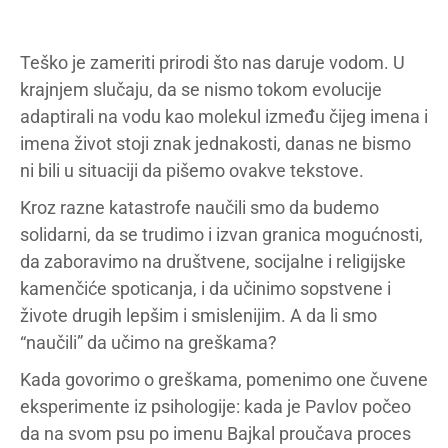
Teško je zameriti prirodi što nas daruje vodom. U
krajnjem slučaju, da se nismo tokom evolucije
adaptirali na vodu kao molekul između čijeg imena i
imena život stoji znak jednakosti, danas ne bismo
ni bili u situaciji da pišemo ovakve tekstove.
Kroz razne katastrofe naučili smo da budemo
solidarni, da se trudimo i izvan granica mogućnosti,
da zaboravimo na društvene, socijalne i religijske
kamenčiće spoticanja, i da učinimo sopstvene i
živote drugih lepšim i smislenijim. A da li smo
“naučili” da učimo na greškama?
Kada govorimo o greškama, pomenimo one čuvene
eksperimente iz psihologije: kada je Pavlov počeo
da na svom psu po imenu Bajkal proučava proces