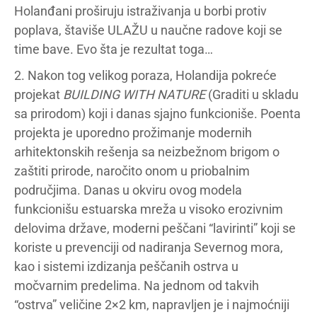
Holanđani proširuju istraživanja u borbi protiv
poplava, štaviše ULAŽU u naučne radove koji se
time bave. Evo šta je rezultat toga…
2. Nakon tog velikog poraza, Holandija pokreće
projekat
BUILDING WITH NATURE
(Graditi u skladu
sa prirodom) koji i danas sjajno funkcioniše. Poenta
projekta je uporedno prožimanje modernih
arhitektonskih rešenja sa neizbežnom brigom o
zaštiti prirode, naročito onom u priobalnim
područjima. Danas u okviru ovog modela
funkcionišu estuarska mreža u visoko erozivnim
delovima države, moderni peščani “lavirinti” koji se
koriste u prevenciji od nadiranja Severnog mora,
kao i sistemi izdizanja peščanih ostrva u
močvarnim predelima. Na jednom od takvih
“ostrva” veličine 2×2 km, napravljen je i najmoćniji