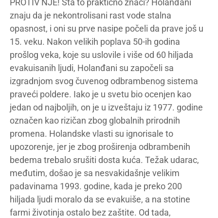
PROTIV NJE! Šta to praktično znači? Holanđani
znaju da je nekontrolisani rast vode stalna
opasnost, i oni su prve nasipe počeli da prave još u
15. veku. Nakon velikih poplava 50-ih godina
prošlog veka, koje su uslovile i više od 60 hiljada
evakuisanih ljudi, Holanđani su započeli sa
izgradnjom svog čuvenog odbrambenog sistema
praveći poldere. Iako je u svetu bio ocenjen kao
jedan od najboljih, on je u izveštaju iz 1977. godine
označen kao rizičan zbog globalnih prirodnih
promena. Holandske vlasti su ignorisale to
upozorenje, jer je zbog proširenja odbrambenih
bedema trebalo srušiti dosta kuća. Težak udarac,
međutim, došao je sa nesvakidašnje velikim
padavinama 1993. godine, kada je preko 200
hiljada ljudi moralo da se evakuiše, a na stotine
farmi životinja ostalo bez zaštite. Od tada,