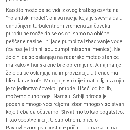
Kao što može da se vidi iz ovog kratkog osvrta na
“holandski model”, oni su nacija koja je svesna da u
današnjem turbulentnom vremenu za čoveka i
prirodu ne može da se osloni samo na obične
peščane nasipe i hiljade pumpi za izbacivanje vode
(za nas je i tih hiljadu pumpi misaona imenica). Ne
žele ni da se oslanjaju na radarske meteo-stanice
ma kako vrhunski one bile opremljene. A najmanje
žele da se oslanjaju na improvizaciju u trenucima
blizu katastrofe. Mnogo je važnije imati cilj, a za njih
je to jedinstvo čoveka i prirode. Učeći od boljih,
možemo puno toga. Nama u Srbiji priroda je
podarila mnogo veći reljefni izbor, mnogo više stvari
koje treba da očuvamo. Shvatimo to kao bogatstvo.
I kao sopstveni cilj. U suprotnom, priča o
Pavlovljevom psu postaće priča o nama samima.