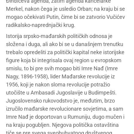
Đinđićeva agenda, zatim agenda kancelarke
Merkel, nakon čega je usledio Orban; na kraju bi se
mogao očekivati Putin, čime bi se zatvorio Vučićev
radikalsko-naprednjački krug.
Istorija srpsko-mađarskih političkih odnosa je
složena i duga, ali ako bi se u današnjem trenutku
trebalo opredeliti za politički kapital neke istorijske
figure koja bi integrisala ovaj region u evropskom
smislu, to bi pre svih mogao biti Imre Nađ (Imre
Nagy, 1896-1958), lider Mađarske revolucije iz
1956, koji je nakon sloma revolucije potražio
utočište u Ambasadi Jugoslavije u Budimpešti.
Jugoslovensko rukovodstvo je, međutim, brzo
izručilo mađarske revolucionare sovjetima, a sam
Imre Nađ je doportovan u Rumuniju, dugo mučen i
na kraju pogubljen. Njegova politička ostavština
tiče se pre svega sveobuhvatnog društvenog