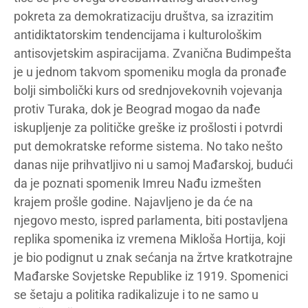
pokreta za demokratizaciju društva, sa izrazitim
antidiktatorskim tendencijama i kulturološkim
antisovjetskim aspiracijama. Zvanična Budimpešta
je u jednom takvom spomeniku mogla da pronađe
bolji simbolički kurs od srednjovekovnih vojevanja
protiv Turaka, dok je Beograd mogao da nađe
iskupljenje za političke greške iz prošlosti i potvrdi
put demokratske reforme sistema. No tako nešto
danas nije prihvatljivo ni u samoj Mađarskoj, budući
da je poznati spomenik Imreu Nađu izmešten
krajem prošle godine. Najavljeno je da će na
njegovo mesto, ispred parlamenta, biti postavljena
replika spomenika iz vremena Mikloša Hortija, koji
je bio podignut u znak sećanja na žrtve kratkotrajne
Mađarske Sovjetske Republike iz 1919. Spomenici
se šetaju a politika radikalizuje i to ne samo u