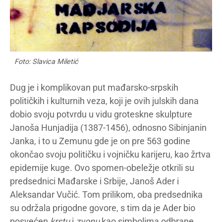
Foto: Slavica Miletić
Dug je i komplikovan put mađarsko-srpskih
političkih i kulturnih veza, koji je ovih julskih dana
dobio svoju potvrdu u vidu groteskne skulpture
Janoša Hunjadija (1387-1456), odnosno Sibinjanin
Janka, i to u Zemunu gde je on pre 563 godine
okončao svoju političku i vojničku karijeru, kao žrtva
epidemije kuge. Ovo spomen-obeležje otkrili su
predsednici Mađarske i Srbije, Janoš Ader i
Aleksandar Vučić. Tom prilikom, oba predsednika
su održala prigodne govore, s tim da je Ader bio
posvećen
krstu
i
zvonu
kao simbolima odbrane