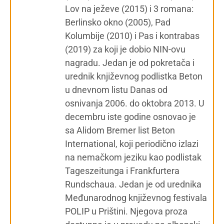
Lov na ježeve (2015) i 3 romana:
Berlinsko okno (2005), Pad
Kolumbije (2010) i Pas i kontrabas
(2019) za koji je dobio NIN-ovu
nagradu. Jedan je od pokretača i
urednik književnog podlistka Beton
u dnevnom listu Danas od
osnivanja 2006. do oktobra 2013. U
decembru iste godine osnovao je
sa Alidom Bremer list Beton
International, koji periodično izlazi
na nemačkom jeziku kao podlistak
Tageszeitunga i Frankfurtera
Rundschaua. Jedan je od urednika
Međunarodnog književnog festivala
POLIP u Prištini. Njegova proza