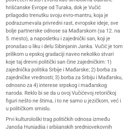
hrišćanske Evrope od Turaka, dok je Vučić
prilagodio trenutku svoju evro-mantru, koja je
podrazumevala privredni rast, evropske ideje, sve
bolje partnerske odnose sa Mađarskom (sa 12. na
5. mesto), a naposletku i zajednički san, koji je
pronašao u liku i delu Sibinjanin Janka. Vučić je tom
prilikom u epskoj gradaciji naveo nekoliko stvari
koje taj drevni politički san čine zajedničkim: 1)
zajednička politika Srbije i Mađarske; 2) borba za
zajedničke vrednosti; 3) borba za Srbiju i Mađarsku,
odnosno za 4) interese srpskog i mađarskog
naroda. Reklo bi se da u ovoj Vučićevoj retoričkoj
figuri nešto ne štima, i to ne samo u jezičkom, već i
u političkom smislu.
Prvi kulturološki trag političkih odnosa između
Janoša Hunjadija i srbijanskih srednjovekovnih