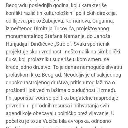
Beogradu poslednjih godina, koju karakteriše
konflikt različitih kulturoloških i političkih direkcija,
od Ilijeva, preko Žabajeva, Romanova, Gagarina,
izmeštenog Dimitrija Tucovića, projektovanog
monumentalnog Stefana Nemanje, do Janoša
Hunjadija i Đinđićeve „Strele“. Svaki spomenik
projektuje skup vrednosti, nešto nalik na simbolički
fluks, koji prolazniku sugeriše u kom smeru se
kreće jedno društvo. To je danas nemoguće shvatiti
prolaskom kroz Beograd. Neodoljiv je utisak jednog
duboko rastrojenog društva, pritisnutog lažima o
prošlosti i još većim lažima o budućnosti. Između
tih „uporišta“ vodi se politika bagatelne rasprodaje
privrednih i prirodnih resursa i prihvatanja svih
agendi koje obećavaju političko preživljavanje. U
početku je to za Vučića bila evropska, odnosno