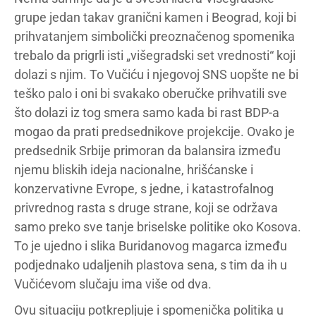
grupe jedan takav granični kamen i Beograd, koji bi
prihvatanjem simbolički preoznačenog spomenika
trebalo da prigrli isti „višegradski set vrednosti“ koji
dolazi s njim. To Vučiću i njegovoj SNS uopšte ne bi
teško palo i oni bi svakako oberučke prihvatili sve
što dolazi iz tog smera samo kada bi rast BDP-a
mogao da prati predsednikove projekcije. Ovako je
predsednik Srbije primoran da balansira između
njemu bliskih ideja nacionalne, hrišćanske i
konzervativne Evrope, s jedne, i katastrofalnog
privrednog rasta s druge strane, koji se održava
samo preko sve tanje briselske politike oko Kosova.
To je ujedno i slika Buridanovog magarca između
podjednako udaljenih plastova sena, s tim da ih u
Vučićevom slučaju ima više od dva.
Ovu situaciju potkrepljuje i spomenička politika u