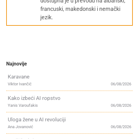
dostupna je u prevodu na albanski,
francuski, makedonski i nemački
jezik.
Najnovije
Karavane
Viktor Ivančić
06/08/2026
Kako izbeći AI ropstvo
Yanis Varoufakis
06/08/2026
Uloga žene u AI revoluciji
Ana Jovanović
06/08/2026