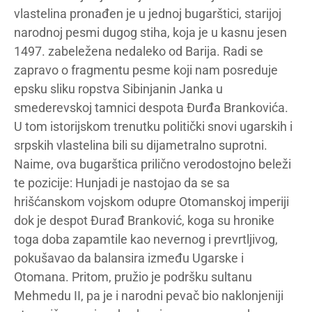
vlastelina pronađen je u jednoj bugarštici, starijoj
narodnoj pesmi dugog stiha, koja je u kasnu jesen
1497. zabeležena nedaleko od Barija. Radi se
zapravo o fragmentu pesme koji nam posreduje
epsku sliku ropstva Sibinjanin Janka u
smederevskoj tamnici despota Đurđa Brankovića.
U tom istorijskom trenutku politički snovi ugarskih i
srpskih vlastelina bili su dijametralno suprotni.
Naime, ova bugarštica prilično verodostojno beleži
te pozicije: Hunjadi je nastojao da se sa
hrišćanskom vojskom odupre Otomanskoj imperiji
dok je despot Đurađ Branković, koga su hronike
toga doba zapamtile kao nevernog i prevrtljivog,
pokušavao da balansira između Ugarske i
Otomana. Pritom, pružio je podršku sultanu
Mehmedu II, pa je i narodni pevač bio naklonjeniji