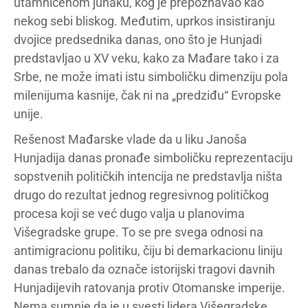
utamničenom junaku, kog je prepoznavao kao
nekog sebi bliskog. Međutim, uprkos insistiranju
dvojice predsednika danas, ono što je Hunjadi
predstavljao u XV veku, kako za Mađare tako i za
Srbe, ne može imati istu simboličku dimenziju pola
milenijuma kasnije, čak ni na „predziđu“ Evropske
unije.
Rešenost Mađarske vlade da u liku Janoša
Hunjadija danas pronađe simboličku reprezentaciju
sopstvenih političkih intencija ne predstavlja ništa
drugo do rezultat jednog regresivnog političkog
procesa koji se već dugo valja u planovima
Višegradske grupe. To se pre svega odnosi na
antimigracionu politiku, čiju bi demarkacionu liniju
danas trebalo da označe istorijski tragovi davnih
Hunjadijevih ratovanja protiv Otomanske imperije.
Nema sumnje da je u svesti lidera Višegradske