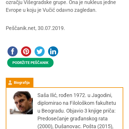
ozračju Višegradske grupe. Ona je nukleus jedne
Evrope u koju je Vučić odavno zagledan.
Peščanik.net, 30.07.2019.
PODRŽITE PEŠČANIK
Biografija
Saša Ilić, rođen 1972. u Jagodini,
diplomirao na Filološkom fakultetu
u Beogradu. Objavio 3 knjige priča:
Predosećanje građanskog rata
(2000), Dušanovac. Pošta (2015),