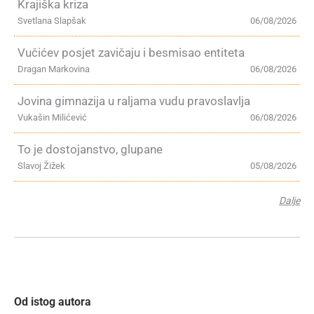
Krajiška kriza
Svetlana Slapšak
06/08/2026
Vučićev posjet zavičaju i besmisao entiteta
Dragan Markovina
06/08/2026
Jovina gimnazija u raljama vudu pravoslavlja
Vukašin Milićević
06/08/2026
To je dostojanstvo, glupane
Slavoj Žižek
05/08/2026
Dalje
Od istog autora