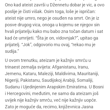
Ono kad ateist završi u Džennetu dobar je vic, a ovo
poslije je čisti višak. Osim toga, loše je ispričan:
ateist nije umro, nego je osuđen na smrt. On je iz
posve drugog vica, onoga u kojemu se njegov sin
hvali prijatelju kako mu babo zna točan datum i sat
kad će umrijeti. “Šta je on, vidovnjak?”, upitao ga
prijatelj. “Jok”, odgovorio mu ovaj, “rekao mu je
sudija.”
U ovom trenutku, ateizam je kažnjiv smrću u
trinaest zemalja svijeta: Afganistanu, Iranu,
Jemenu, Kataru, Maleziji, Maldivima, Mauritaniji,
Nigeriji, Pakistanu, Saudijskoj Arabiji, Somaliji,
Sudanu i Ujedinjenim Arapskim Emiratima. U Bosni
i Hercegovini, međutim, ne samo da ateizam još
uvijek nije kažnjiv smrću, već nije kažnjiv uopće.
Zato je moguće da, recimo, književnica Jasna