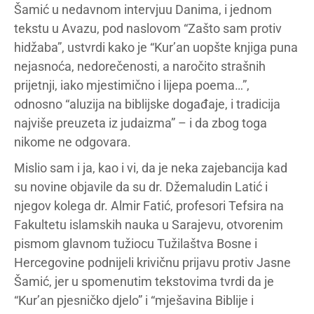
Šamić u nedavnom intervjuu Danima, i jednom
tekstu u Avazu, pod naslovom “Zašto sam protiv
hidžaba”, ustvrdi kako je “Kur’an uopšte knjiga puna
nejasnoća, nedorečenosti, a naročito strašnih
prijetnji, iako mjestimično i lijepa poema…”,
odnosno “aluzija na biblijske događaje, i tradicija
najviše preuzeta iz judaizma” – i da zbog toga
nikome ne odgovara.
Mislio sam i ja, kao i vi, da je neka zajebancija kad
su novine objavile da su dr. Džemaludin Latić i
njegov kolega dr. Almir Fatić, profesori Tefsira na
Fakultetu islamskih nauka u Sarajevu, otvorenim
pismom glavnom tužiocu Tužilaštva Bosne i
Hercegovine podnijeli krivičnu prijavu protiv Jasne
Šamić, jer u spomenutim tekstovima tvrdi da je
“Kur’an pjesničko djelo” i “mješavina Biblije i