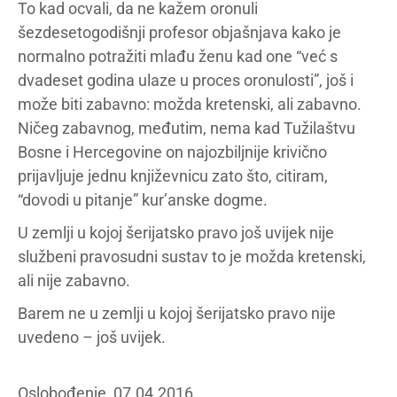
To kad ocvali, da ne kažem oronuli
šezdesetogodišnji profesor objašnjava kako je
normalno potražiti mlađu ženu kad one “već s
dvadeset godina ulaze u proces oronulosti”, još i
može biti zabavno: možda kretenski, ali zabavno.
Ničeg zabavnog, međutim, nema kad Tužilaštvu
Bosne i Hercegovine on najozbiljnije krivično
prijavljuje jednu književnicu zato što, citiram,
“dovodi u pitanje” kur’anske dogme.
U zemlji u kojoj šerijatsko pravo još uvijek nije
službeni pravosudni sustav to je možda kretenski,
ali nije zabavno.
Barem ne u zemlji u kojoj šerijatsko pravo nije
uvedeno – još uvijek.
Oslobođenje, 07.04.2016.