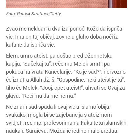
Foto: Patrick Strattner/Getty
Zvao me nekidan u dva iza ponoći Kožo da ispriča
vic. Ima on taj običaj, zovne u gluho doba noći iz
kafane da ispriča vic.
Elem, umro ateist, pa došao pred Džennetsku
kapiju. “Sačekaj tu”, reče mu Melek smrti, pa
pokuca na vrata Kancelarije. “Ko je sad?”, nervozno
će iznutra Allah dž. š. “Gospodine, neki ateist je tu”,
tiho će Melek. “Jooj, opet ateist!”, uhvati se Ovaj za
glavu. “Reci mu da me nema.”
Ne znam sad spada li ovaj vic u islamofobiju:
svakako, mogla bi se zajebancija s ateizmom
svidjeti, recimo, profesorima na Fakultetu islamskih
nauka u Sarajevu. Možda je jedino malo predug.