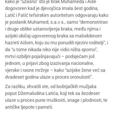
kako je “užasno” što je brak Muhameda i Aiše
dogovoren kad je djevojčica imala šest godina,
Latić i Fatić tefsirskim autoritetom odgovaraju kako
je poslanik Muhamed, s.a.v.s., samo “demonstrirao
i druge oblike ustanovljenja braka, među njima i
azijski običaj ugovorenog braka sa malodobnom
hazreti Aišom, koju su mu ponudili njezini roditelji”, i
da “u tome nikada niko nije vidio ništa sporno”,
mrtvi ozbiljni pojašnjavajući – podsjećam još
jednom, u prijavi zbog izazivanja nacionalne,
vjerske i rasne mržnje – kako “azijske žene već sa
dvadeset godina ulaze u proces oronulosti”.
Za razliku, shvatili ste, od bošnjačkih mužjaka
poput Džemaludina Latića, koji tek sa šezdeset
ulaze u proces pune muškosti, snage i plodnosti, te
antičke ljepote i pameti.