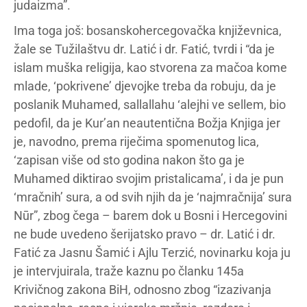
judaizma”.
Ima toga još: bosanskohercegovačka književnica,
žale se Tužilaštvu dr. Latić i dr. Fatić, tvrdi i “da je
islam muška religija, kao stvorena za mačoa kome
mlade, ‘pokrivene’ djevojke treba da robuju, da je
poslanik Muhamed, sallallahu ‘alejhi ve sellem, bio
pedofil, da je Kur’an neautentična Božja Knjiga jer
je, navodno, prema riječima spomenutog lica,
‘zapisan više od sto godina nakon što ga je
Muhamed diktirao svojim pristalicama’, i da je pun
‘mračnih’ sura, a od svih njih da je ‘najmračnija’ sura
Nūr”, zbog čega – barem dok u Bosni i Hercegovini
ne bude uvedeno šerijatsko pravo – dr. Latić i dr.
Fatić za Jasnu Šamić i Ajlu Terzić, novinarku koja ju
je intervjuirala, traže kaznu po članku 145a
Krivičnog zakona BiH, odnosno zbog “izazivanja