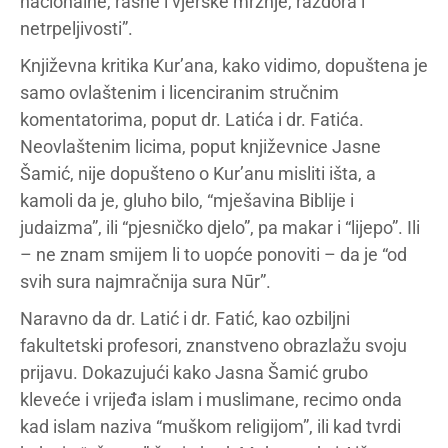
nacionalne, rasne i vjerske mržnje, razdora i
netrpeljivosti”.
Književna kritika Kur’ana, kako vidimo, dopuštena je
samo ovlaštenim i licenciranim stručnim
komentatorima, poput dr. Latića i dr. Fatića.
Neovlaštenim licima, poput književnice Jasne
Šamić, nije dopušteno o Kur’anu misliti išta, a
kamoli da je, gluho bilo, “mješavina Biblije i
judaizma”, ili “pjesničko djelo”, pa makar i “lijepo”. Ili
– ne znam smijem li to uopće ponoviti – da je “od
svih sura najmračnija sura Nūr”.
Naravno da dr. Latić i dr. Fatić, kao ozbiljni
fakultetski profesori, znanstveno obrazlažu svoju
prijavu. Dokazujući kako Jasna Šamić grubo
kleveće i vrijeđa islam i muslimane, recimo onda
kad islam naziva “muškom religijom”, ili kad tvrdi