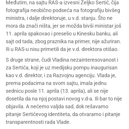
Međutim, na sajtu RAS-a izvesni Željko Sertić, čija
fotografija neobično podseća na fotografiju bivšeg
ministra, i dalje direktoruje, u v.d. stanju. Što ne
mora da znači ništa, jer se možda bivši ministar još
11. aprila spakovao i preselio u Kinesku banku, ali
sajt od tada, zbog praznika na primer, nije ažuriran.
Ili u RAS-u nisu primetili da je v.d. direktora otišao.
S druge strane, čudi Vladina nezainteresovanost i
za Sertića, koji je uz medijsku pompu inaugurisan
kao v.d. direktor, i za Razvojnu agenciju. Vlada je,
prema podacima na svom sajtu, imala jednu
sednicu posle 11. aprila (13. aprila), ali se nije
dosetila da na njoj postavi novog v.d-a. Ili bar to nije
objavila. A nećemo valjda sad, dok rešavamo
pitanje Sertićevog identiteta, da otvaramo i pitanje
transparentnosti rada Vlade.