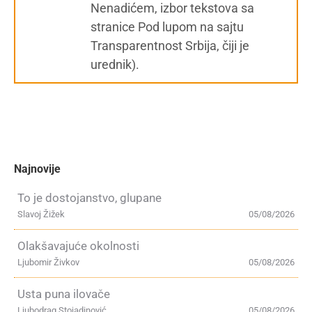
Nenadićem, izbor tekstova sa
stranice Pod lupom na sajtu
Transparentnost Srbija, čiji je
urednik).
Najnovije
To je dostojanstvo, glupane
Slavoj Žižek
05/08/2026
Olakšavajuće okolnosti
Ljubomir Živkov
05/08/2026
Usta puna ilovače
Ljubodrag Stojadinović
05/08/2026