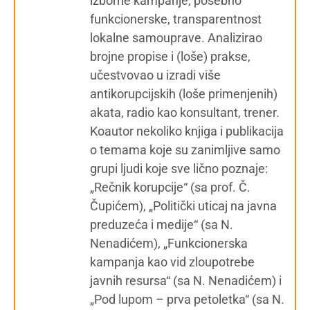
izborne kampanje, posebno
funkcionerske, transparentnost
lokalne samouprave. Analizirao
brojne propise i (loše) prakse,
učestvovao u izradi više
antikorupcijskih (loše primenjenih)
akata, radio kao konsultant, trener.
Koautor nekoliko knjiga i publikacija
o temama koje su zanimljive samo
grupi ljudi koje sve lično poznaje:
„Rečnik korupcije“ (sa prof. Č.
Čupićem), „Politički uticaj na javna
preduzeća i medije“ (sa N.
Nenadićem), „Funkcionerska
kampanja kao vid zloupotrebe
javnih resursa“ (sa N. Nenadićem) i
„Pod lupom – prva petoletka“ (sa N.