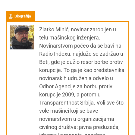
Biografija
Zlatko Minić, novinar zarobljen u
telu mašinskog inženjera.
Novinarstvom počeo da se bavi na
Radio Indexu, najduže se zadržao u
Beti, gde je dužio resor borbe protiv
korupcije. To ga je kao predstavnika
novinarskih udruženja odvelo u
Odbor Agencije za borbu protiv
korupcije 2009, a potom u
Transparentnost Srbija. Voli sve što
vole mašinci koji se bave
novinarstvom u organizacijama
civilnog društva: javna preduzeća,