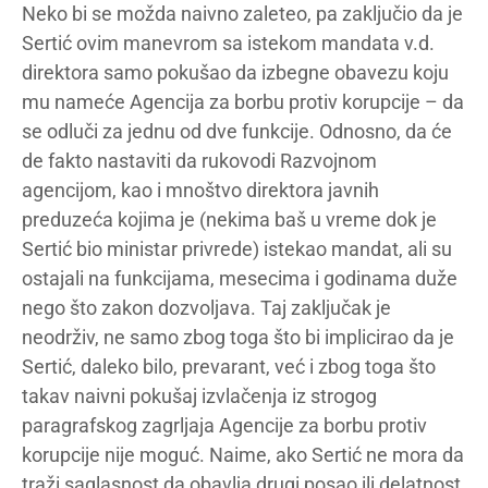
Neko bi se možda naivno zaleteo, pa zaključio da je
Sertić ovim manevrom sa istekom mandata v.d.
direktora samo pokušao da izbegne obavezu koju
mu nameće Agencija za borbu protiv korupcije – da
se odluči za jednu od dve funkcije. Odnosno, da će
de fakto nastaviti da rukovodi Razvojnom
agencijom, kao i mnoštvo direktora javnih
preduzeća kojima je (nekima baš u vreme dok je
Sertić bio ministar privrede) istekao mandat, ali su
ostajali na funkcijama, mesecima i godinama duže
nego što zakon dozvoljava. Taj zaključak je
neodrživ, ne samo zbog toga što bi implicirao da je
Sertić, daleko bilo, prevarant, već i zbog toga što
takav naivni pokušaj izvlačenja iz strogog
paragrafskog zagrljaja Agencije za borbu protiv
korupcije nije moguć. Naime, ako Sertić ne mora da
traži saglasnost da obavlja drugi posao ili delatnost