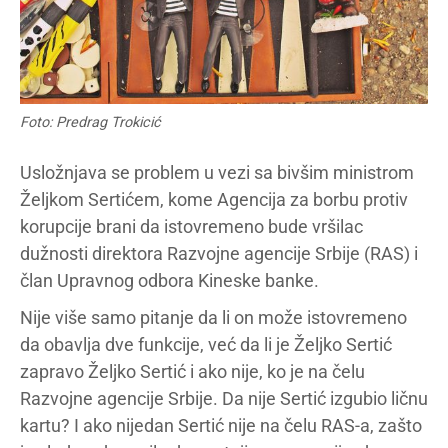
Foto: Predrag Trokicić
Usložnjava se problem u vezi sa bivšim ministrom
Željkom Sertićem, kome Agencija za borbu protiv
korupcije brani da istovremeno bude vršilac
dužnosti direktora Razvojne agencije Srbije (RAS) i
član Upravnog odbora Kineske banke.
Nije više samo pitanje da li on može istovremeno
da obavlja dve funkcije, već da li je Željko Sertić
zapravo Željko Sertić i ako nije, ko je na čelu
Razvojne agencije Srbije. Da nije Sertić izgubio ličnu
kartu? I ako nijedan Sertić nije na čelu RAS-a, zašto