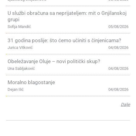
U službi obračuna sa neprijateljem: mit o Gnjilanskoj
grupi
Sofija Mandić
05/08/2026
31 godina poslije: što ćemo učiniti s činjenicama?
Jurica Vitković
04/08/2026
Obeležavanje Oluje – novi politički skup?
Una Sabljaković
04/08/2026
Moralno blagostanje
Dejan Ilić
04/08/2026
Dalje