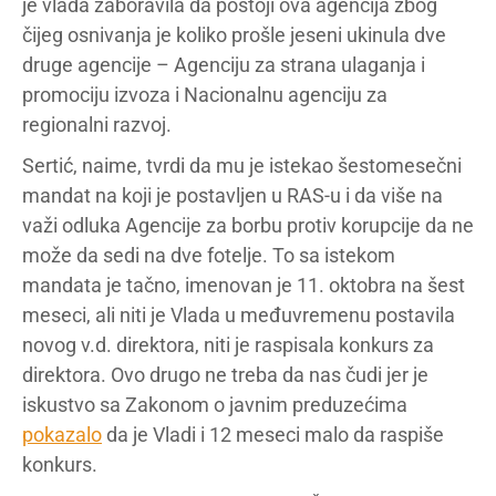
je vlada zaboravila da postoji ova agencija zbog
čijeg osnivanja je koliko prošle jeseni ukinula dve
druge agencije – Agenciju za strana ulaganja i
promociju izvoza i Nacionalnu agenciju za
regionalni razvoj.
Sertić, naime, tvrdi da mu je istekao šestomesečni
mandat na koji je postavljen u RAS-u i da više na
važi odluka Agencije za borbu protiv korupcije da ne
može da sedi na dve fotelje. To sa istekom
mandata je tačno, imenovan je 11. oktobra na šest
meseci, ali niti je Vlada u međuvremenu postavila
novog v.d. direktora, niti je raspisala konkurs za
direktora. Ovo drugo ne treba da nas čudi jer je
iskustvo sa Zakonom o javnim preduzećima
pokazalo
da je Vladi i 12 meseci malo da raspiše
konkurs.