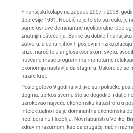
Finansijski kolaps na zapadu 2007. i 2008. godi
depresije 1931. Neobično je to što su reakcije 
same osnove dominantne neoliberalne ideologije,
znatnijih oštećenja. Banke su dobile finansijsk
zatvoru, a cenu njihovih poslovnih rizika plaćaj
krize, naročito u anglosaksonskom svetu, svodi
novčane mase programima monetarne relaksacije
ekonomija nastavlja da stagnira. Uskoro će se na
nazire kraj.
Posle gotovo 9 godina vidljive su i političke pos
dogma, uprkos svemu što se dogodilo, i dalje ne
uzrokovao najveću ekonomsku katastrofu u posled
intelektualno i dalje dominantna ekonomska doktr
neoliberalnu filozofiju. Novi laburisti u Velikoj B
zdravim razumom, kao da drugačiji načini razmiš