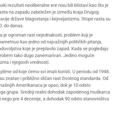
i rezultati neoliberalne ere nisu bili blistavi kao što je
rasta na zapadu zabeležen je između kraja Drugog
acije države blagostanja i kejnsijanizma. Stope rasta su
0. do danas.
 je ogroman rast nejednakosti, problem koji je
ametnuo kao jedno od najvažnijih političkih pitanja,
zadovoljstva koje je preplavilo zapad. Kada se pogledaju
taj probem tako dugo zanemarivan. Jedino moguće
zma i njegovih vrednosti.
plime od koje ćemo svi imati koristi. U periodu od 1948.
su znatan i približno sličan rast životnog standarda. Od
mašnijih Amerikanaca je opao, dok je 10 odsto
 druga grupa. Srednji realni dohodak zaposlenog muškarca
nego pre 4 decenije, a dohodak 90 odsto stanovništva