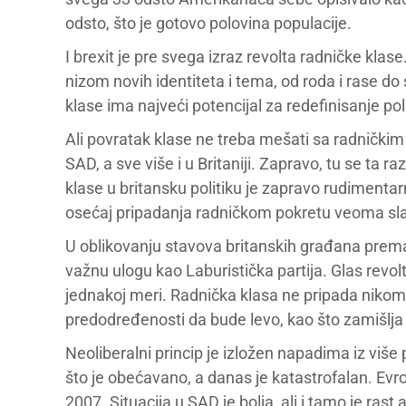
odsto, što je gotovo polovina populacije.
I brexit je pre svega izraz revolta radničke klase
nizom novih identiteta i tema, od roda i rase do 
klase ima najveći potencijal za redefinisanje poli
Ali povratak klase ne treba mešati sa radničkim 
SAD, a sve više i u Britaniji. Zapravo, tu se ta 
klase u britansku politiku je zapravo rudimentarni
osećaj pripadanja radničkom pokretu veoma sla
U oblikovanju stavova britanskih građana prema 
važnu ulogu kao Laburistička partija. Glas revo
jednakoj meri. Radnička klasa ne pripada nikome:
predodređenosti da bude levo, kao što zamišlja 
Neoliberalni princip je izložen napadima iz više
što je obećavano, a danas je katastrofalan. Evro
2007. Situacija u SAD je bolja, ali i tamo je ra