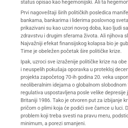
status opisao kao hegemonijski. Ali ta hegemonij
Prvi nagoveštaji širih političkih posledica man
bankama, bankarima i liderima poslovnog sveta. 
prikazivani su kao uzori novog doba, kao ljudi 
zdravstvu i drugim sferama života. Ali njihova sla
Najvažniji efekat finansijskog kolapsa bio je gu
Time je obeležen početak šire političke krize.
Ipak, uzroci sve izraženije političke krize na ob
i neuspelih pokušaja oporavka u protekloj deceni
projekta započetog 70-ih godina 20. veka uspo
neoliberalnim idejama o globalnom slobodnom tr
regulativa uspostavljena posle velike depresije 
Britaniji 1986. Tako je otvoren put za izbijanje 
pričom o plimi koja će podići sve čamce u luci. 
problem koji treba svesti na pravu meru, podsti
minimum, a porezi smanjeni.