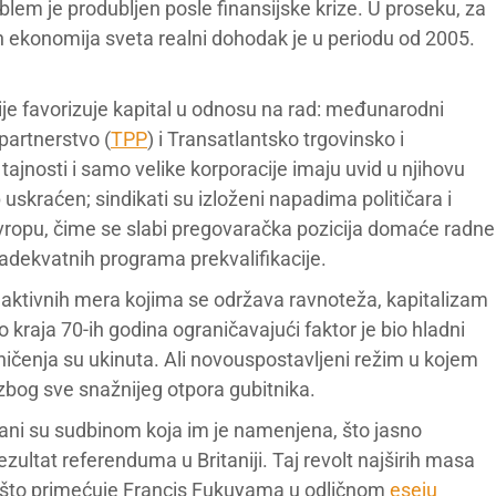
roblem je produbljen posle finansijske krize. U proseku, za
 ekonomija sveta realni dohodak je u periodu od 2005.
cije favorizuje kapital u odnosu na rad: međunarodni
partnerstvo (
TPP
) i Transatlantsko trgovinsko i
 tajnosti i samo velike korporacije imaju uvid u njihovu
 uskraćen; sindikati su izloženi napadima političara i
vropu, čime se slabi pregovaračka pozicija domaće radne
 adekvatnih programa prekvalifikacije.
 aktivnih mera kojima se održava ravnoteža, kapitalizam
 kraja 70-ih godina ograničavajući faktor je bio hladni
ičenja su ukinuta. Ali novouspostavljeni režim u kojem
 zbog sve snažnijeg otpora gubitnika.
tirani su sudbinom koja im je namenjena, što jasno
ultat referenduma u Britaniji. Taj revolt najširih masa
ao što primećuje Francis Fukuyama u odličnom
eseju