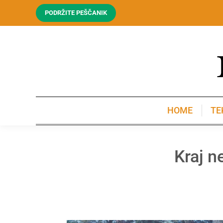
PODRŽITE PEŠČANIK
HOME
TE
HOME
TE
Kraj n