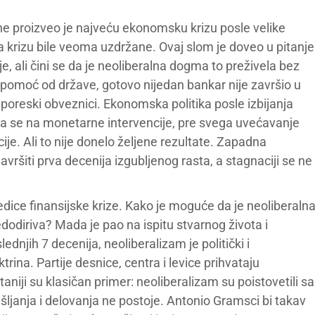
ne proizveo je najveću ekonomsku krizu posle velike
na krizu bile veoma uzdržane. Ovaj slom je doveo u pitanje
 ali čini se da je neoliberalna dogma to preživela bez
u pomoć od države, gotovo nijedan bankar nije završio u
u poreski obveznici. Ekonomska politika posle izbijanja
la se na monetarne intervencije, pre svega uvećavanje
. Ali to nije donelo željene rezultate. Zapadna
vršiti prva decenija izgubljenog rasta, a stagnaciji se ne
ledice finansijske krize. Kako je moguće da je neoliberaln
dodiriva? Mada je pao na ispitu stvarnog života i
njih 7 decenija, neoliberalizam je politički i
ina. Partije desnice, centra i levice prihvataju
ritaniji su klasičan primer: neoliberalizam su poistovetili sa
ljanja i delovanja ne postoje. Antonio Gramsci bi takav