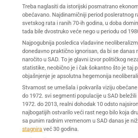
Treba naglasiti da istorijski posmatrano ekonomsk
obećavano. Najdinamičniji period posleratnog 
svetskog rata i ranih 70-ih godina, u doba domin
tada bile dvostruko veće nego u periodu od 198
Najpogubnija posledica vladavine neoliberalizma
donedavno praktično ignorisan, da bi se danas n
naročito u SAD. To je glavni izvor političkog ne
statistike, neobično je i čak šokantno što je 
objašnjenje je apsolutna hegemonija neoliberali
Stvarnost se umešala i pokvarila viziju obećane 
do 1972. svi segmenti populacije u SAD beležili 
1972. do 2013, realni dohodak 10 odsto najsiro
najbogatijih ostvarilo veći rast nego bilo koja
sa punim radnim vremenom u SAD danas je niži 
stagnira
već 30 godina.