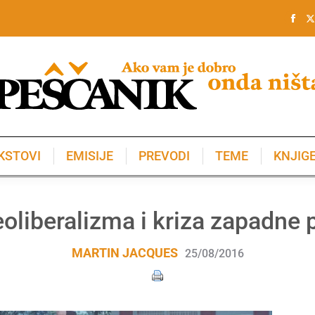
KSTOVI
EMISIJE
PREVODI
TEME
KNJIG
KSTOVI
EMISIJE
PREVODI
TEME
KNJIG
eoliberalizma i kriza zapadne p
MARTIN JACQUES
25/08/2016