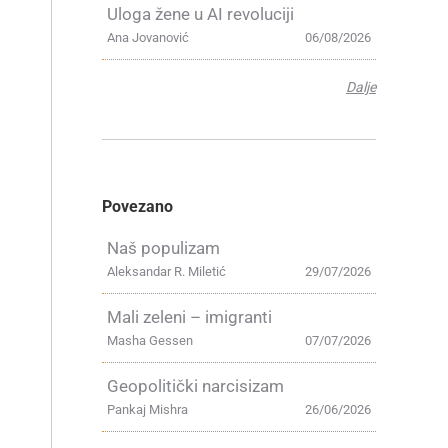
Uloga žene u AI revoluciji
Ana Jovanović
06/08/2026
Dalje
Povezano
Naš populizam
Aleksandar R. Miletić
29/07/2026
a
Mali zeleni – imigranti
Masha Gessen
07/07/2026
Geopolitički narcisizam
Pankaj Mishra
26/06/2026