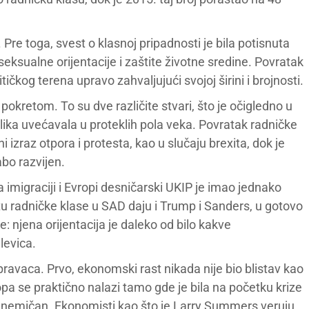
. Pre toga, svest o klasnoj pripadnosti je bila potisnuta
seksualne orijentacije i zaštite životne sredine. Povratak
tičkog terena upravo zahvaljujući svojoj širini i brojnosti.
pokretom. To su dve različite stvari, što je očigledno u
razlika uvećavala u proteklih pola veka. Povratak radničke
 izraz otpora i protesta, kao u slučaju brexita, dok je
bo razvijen.
imigraciji i Evropi desničarski UKIP je imao jednako
ltu radničke klase u SAD daju i Trump i Sanders, u gotovo
 njena orijentacija je daleko od bilo kakve
levica.
 pravaca. Prvo, ekonomski rast nikada nije bio blistav kao
pa se praktično nalazi tamo gde je bila na početku krize
st anemičan. Ekonomisti kao što je Larry Summers veruju