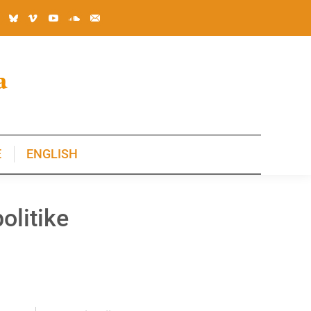
E
ENGLISH
E
ENGLISH
olitike