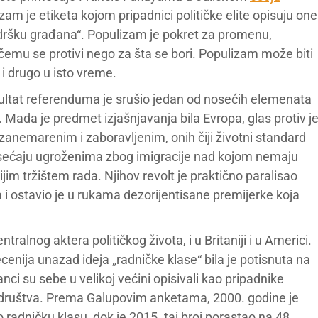
izam je etiketa kojom pripadnici političke elite opisuju one
odršku građana“. Populizam je pokret za promenu,
 čemu se protivi nego za šta se bori. Populizam može biti
 i drugo u isto vreme.
zultat referenduma je srušio jedan od nosećih elemenata
a. Mada je predmet izjašnjavanja bila Evropa, glas protiv j
u zanemarenim i zaboravljenim, onih čiji životni standard
e osećaju ugroženima zbog imigracije nad kojom nemaju
jim tržištem rada. Njihov revolt je praktično paralisao
a i ostavio je u rukama dezorijentisane premijerke koja
ralnog aktera političkog života, i u Britaniji i u Americi.
enija unazad ideja „radničke klase“ bila je potisnuta na
ci su sebe u velikoj većini opisivali kao pripadnike
og društva. Prema Galupovim anketama, 2000. godine je
adničku klasu, dok je 2015. taj broj porastao na 48