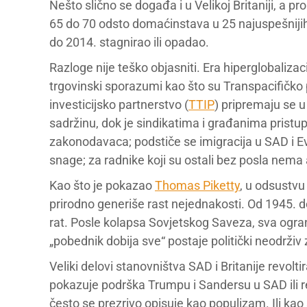
Nešto slično se događa i u Velikoj Britaniji, a p
65 do 70 odsto domaćinstava u 25 najuspešnijih
do 2014. stagnirao ili opadao.
Razloge nije teško objasniti. Era hiperglobaliza
trgovinski sporazumi kao što su Transpacifičko 
investicijsko partnerstvo (
TTIP
) pripremaju se u
sadržinu, dok je sindikatima i građanima pristup
zakonodavaca; podstiče se imigracija u SAD i E
snage; za radnike koji su ostali bez posla nema
Kao što je pokazao
Thomas Piketty
, u odsustvu
prirodno generiše rast nejednakosti. Od 1945. do
rat. Posle kolapsa Sovjetskog Saveza, sva ogran
„pobednik dobija sve“ postaje politički neodrživ
Veliki delovi stanovništva SAD i Britanije revol
pokazuje podrška Trumpu i Sandersu u SAD ili rez
često se prezrivo opisuje kao populizam. Ili k