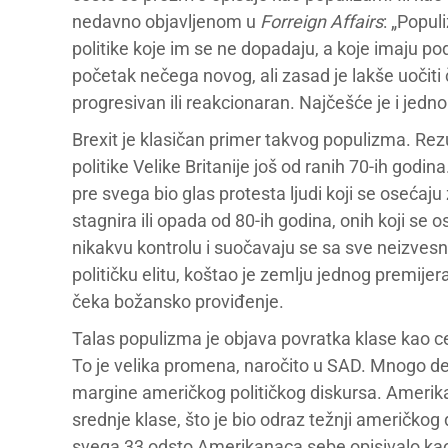
nedavno objavljenom u
Forreign Affairs
: „Popul
politike koje im se ne dopadaju, a koje imaju p
početak nečega novog, ali zasad je lakše uočiti
progresivan ili reakcionaran. Najčešće je i jedno
Brexit je klasičan primer takvog populizma. Re
politike Velike Britanije još od ranih 70-ih godin
pre svega bio glas protesta ljudi koji se osećaj
stagnira ili opada od 80-ih godina, onih koji s
nikakvu kontrolu i suočavaju se sa sve neizvesni
političku elitu, koštao je zemlju jednog premijer
čeka božansko proviđenje.
Talas populizma je objava povratka klase kao cent
To je velika promena, naročito u SAD. Mnogo dec
margine američkog političkog diskursa. Amerikan
srednje klase, što je bio odraz težnji američk
svega 33 odsto Amerikanaca sebe opisivalo kao r