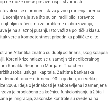
a ne može i neće preživeti ispit stvarnosti.
ifestovali su se u promeni stava javnog mnjenja prema
Decenijama je sve što su oni radili bilo ispravno:
sa najboljim rešenjima za probleme u obrazovanju,
va je na silaznoj putanji. Isto važi za političku klasu.
bitak vere u kompetentnost pripadnika političke elite.
e strane Atlantika znatno su dublji od finansijskog kolapsa
ji. Koreni krize nalaze se u samoj srži neoliberalnog
nom Ronalda Reagana i Margaret Thatcher i
žištu roba, usluga i kapitala. Zaštitna bankarska
je demontirana – u Americi 90-ih godina, a u Velikoj
krize 2008. Ideja o jednakosti je zaboravljena i zamenjena
Država je proglašena za kočnicu funkcionisanju tržišta i
cana je imigracija, zakonske kontrole su svedena na