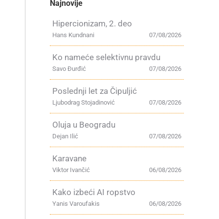
Najnovije
Hipercionizam, 2. deo
Hans Kundnani
07/08/2026
Ko nameće selektivnu pravdu
Savo Đurđić
07/08/2026
Poslednji let za Čipuljić
Ljubodrag Stojadinović
07/08/2026
Oluja u Beogradu
Dejan Ilić
07/08/2026
Karavane
Viktor Ivančić
06/08/2026
Kako izbeći AI ropstvo
Yanis Varoufakis
06/08/2026