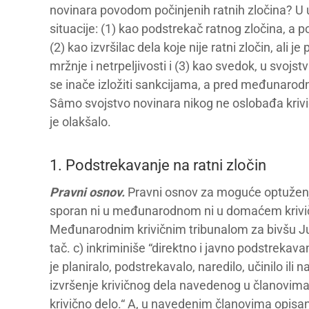
novinara povodom počinjenih ratnih zločina? U u
situacije: (1) kao podstrekač ratnog zločina, a p
(2) kao izvršilac dela koje nije ratni zločin, ali 
mržnje i netrpeljivosti i (3) kao svedok, u svojst
se inače izložiti sankcijama, a pred međunarod
Sâmo svojstvo novinara nikog ne oslobađa krivič
je olakšalo.
1. Podstrekavanje na ratni zločin
Pravni osnov.
Pravni osnov za moguće optuženje
sporan ni u međunarodnom ni u domaćem kriv
Međunarodnim krivičnim tribunalom za bivšu Jugos
tač. c) inkriminiše “direktno i javno podstrekavan
je planiralo, podstrekavalo, naredilo, učinilo ili 
izvršenje krivičnog dela navedenog u članovima 
krivično delo.“ A, u navedenim članovima opisa