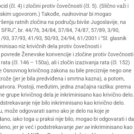
id (čl. 4) i zločini protiv čovečnosti (čl. 5). (Slično važi i
imskim ugovorom.) Takođe,
naš
novinar bi mogao
enja ratnih zločina na području bivše Jugoslavije, na
st SFRJ”, br. 44/76, 34/84, 37/84, 74/87, 57/89, 3/90,
 31/93, 37/93, 41/93, 50/93, 24/94, 61/2001 i “Sl. glasnik
minisao niz krivičnih dela protiv čovečnosti i
povrede Ženevske konvencije i zločine protiv čovečnosti
rata (čl. 146 – 150a), ali i zločin izazivanja rata (čl. 152)
e Osnovnog krivičnog zakona su bile preciznije nego one
ože (jer je bila predviđena i smrtna kazna), a potom,
zatvora. Postoji, međutim, jedna značajna razlika: prema
rupe krivičnog dela je inkriminisano kao krivično delo.
strekavanje nije bilo inkriminisano kao krivično delo.
 može odgovarati samo ako je delo na koje je
ano, iako toga u praksi nije bilo, mogao bi odgovarati i da
šeno, jer je već i podstrekavanje
per se
inkriminisano kao