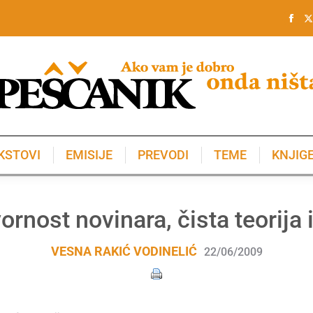
KSTOVI
EMISIJE
PREVODI
TEME
KNJIG
KSTOVI
EMISIJE
PREVODI
TEME
KNJIG
rnost novinara, čista teorija i
VESNA RAKIĆ VODINELIĆ
22/06/2009