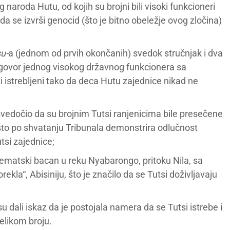
naroda Hutu, od kojih su brojni bili visoki funkcioneri
da se izvrši genocid (što je bitno obeležje ovog zločina)
u-
a (jednom od prvih okončanih) svedok stručnjak i dva
zgovor jednog visokog državnog funkcionera sa
i istrebljeni tako da deca Hutu zajednice nikad ne
e svedočio da su brojnim Tutsi ranjenicima bile presečene
 što po shvatanju Tribunala demonstrira odlučnost
tsi zajednice;
istematski bacan u reku Nyabarongo, pritoku Nila, sa
kla“, Abisiniju, što je značilo da se Tutsi doživljavaju
su dali iskaz da je postojala namera da se Tutsi istrebe i
elikom broju.