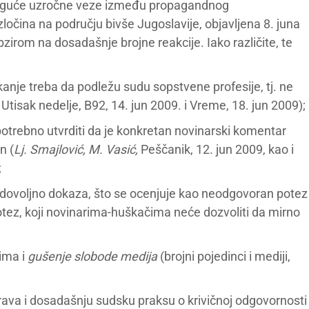
 moguće uzročne veze između propagandnog
ločina na području bivše Jugoslavije, objavljena 8. juna
bzirom na dosadašnje brojne reakcije. Iako različite, te
anje treba da podležu sudu sopstvene profesije, tj. ne
Utisak nedelje, B92, 14. jun 2009. i Vreme, 18. jun 2009);
 potrebno utvrditi da je konkretan novinarski komentar
n (
Lj. Smajlović, M. Vasić,
Peščanik, 12. jun 2009, kao i
;
dovoljno dokaza, što se ocenjuje kao neodgovoran potez
otez, koji novinarima-huškačima neće dozvoliti da mirno
ima i
gušenje slobode medija
(brojni pojedinci i mediji,
 prava i dosadašnju sudsku praksu o krivičnoj odgovornosti