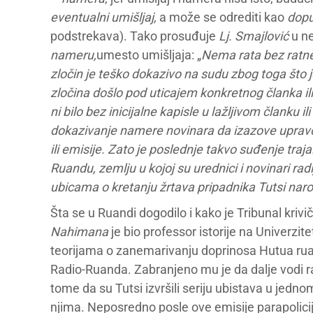
eventualni umišljaj,
a može se odrediti kao
dopu
podstrekava). Tako prosuđuje
Lj. Smajlović
u ne
nameru,
umesto umišljaja: „
Nema rata bez ratne
zločin je teško dokazivo na sudu zbog toga što 
zločina došlo pod uticajem konkretnog članka ili
ni bilo bez inicijalne kapisle u lažljivom članku il
dokazivanje namere novinara da izazove upravo
ili emisije. Zato je poslednje takvo suđenje tr
Ruandu, zemlju u kojoj su urednici i novinari radi
ubicama o kretanju žrtava pripadnika Tutsi naro
Šta se u Ruandi dogodilo i kako je Tribunal kri
Nahimana
je bio professor istorije na Univerzit
teorijama o zanemarivanju doprinosa Hutua rua
Radio-Ruanda. Zabranjeno mu je da dalje vodi rad
tome da su Tutsi izvršili seriju ubistava u jedn
njima. Neposredno posle ove emisije parapolicij