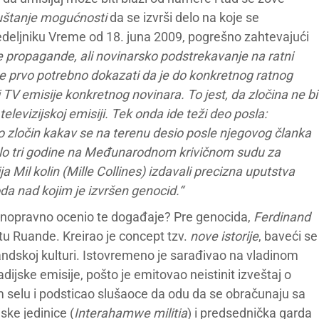
štanje mogućnosti
da se izvrši delo na koje se
deljniku Vreme od 18. juna 2009, pogrešno zahtevajući
 propagande, ali novinarsko podstrekavanje na ratni
je prvo potrebno dokazati da je do konkretnog ratnog
 TV emisije konkretnog novinara. To jest, da zločina ne bi
i televizijskoj emisiji. Tek onda ide teži deo posla:
 zločin kakav se na terenu desio posle njegovog članka
ajalo tri godine na Međunarodnom krivičnom sudu za
ja Mil kolin (Mille Collines) izdavali precizna uputstva
da nad kojim je izvršen genocid.“
vičnopravno ocenio te događaje? Pre genocida,
Ferdinand
etu Ruande. Kreirao je concept tzv.
nove istorije
, baveći se
ndskoj kulturi. Istovremeno je sarađivao na vladinom
ijske emisije, pošto je emitovao neistinit izveštaj o
om selu i podsticao slušaoce da odu da se obračunaju sa
ske jedinice (
Interahamwe militia
) i predsednička garda