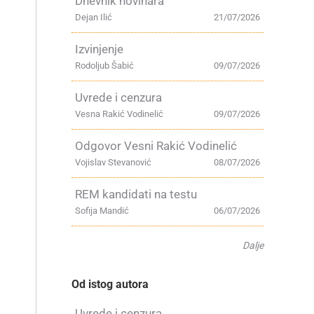
Dnevnik novinara
Dejan Ilić
21/07/2026
Izvinjenje
Rodoljub Šabić
09/07/2026
Uvrede i cenzura
Vesna Rakić Vodinelić
09/07/2026
Odgovor Vesni Rakić Vodinelić
Vojislav Stevanović
08/07/2026
REM kandidati na testu
Sofija Mandić
06/07/2026
Dalje
Od istog autora
Uvrede i cenzura