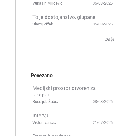
Vukašin Milićević
06/08/2026
To je dostojanstvo, glupane
Slavoj Žižek
05/08/2026
Dalje
Povezano
Medijski prostor otvoren za
progon
Rodoljub Šabić
03/08/2026
Intervju
Viktor Ivančić
21/07/2026