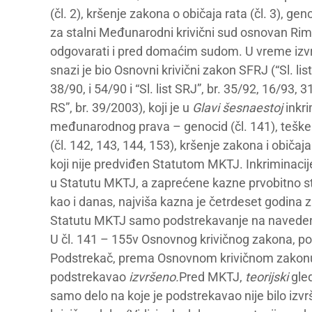
(čl. 2), kršenje zakona o običaja rata (čl. 3), genoc
za stalni Međunarodni krivični sud osnovan R
odgovarati i pred domaćim sudom. U vreme izvrš
snazi je bio Osnovni krivični zakon SFRJ (“Sl. li
38/90, i 54/90 i “Sl. list SRJ”, br. 35/92, 16/93,
RS”, br. 39/2003), koji je u
Glavi šesnaestoj
inkri
međunarodnog prava – genocid (čl. 141), teške 
(čl. 142, 143, 144, 153), kršenje zakona i običaja 
koji nije predviđen Statutom MKTJ. Inkriminacij
u Statutu MKTJ, a zaprećene kazne prvobitno str
kao i danas, najviša kazna je četrdeset godina 
Statutu MKTJ samo podstrekavanje na navedene g
U čl. 141 – 155v Osnovnog krivičnog zakona, pod
Podstrekač, prema Osnovnom krivičnom zakonu,
podstrekavao
izvršeno.
Pred MKTJ,
teorijski
gled
samo delo na koje je podstrekavao nije bilo izvr