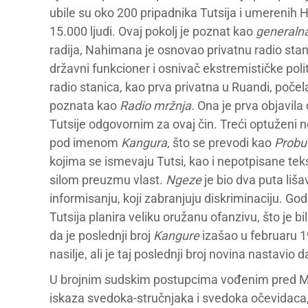
ubile su oko 200 pripadnika Tutsija i umerenih
15.000 ljudi. Ovaj pokolj je poznat kao
generaln
radija, Nahimana je osnovao privatnu radio sta
državni funkcioner i osnivač ekstremističke pol
radio stanica, kao prva privatna u Ruandi, poče
poznata kao
Radio mržnja.
Ona je prva objavila
Tutsije odgovornim za ovaj čin. Treći optuženi n
pod imenom
Kangura
, što se prevodi kao
Probu
kojima se ismevaju Tutsi, kao i nepotpisane te
silom preuzmu vlast.
Ngeze
je bio dva puta li
informisanju, koji zabranjuju diskriminaciju. God
Tutsija planira veliku oružanu ofanzivu, što je b
da je poslednji broj
Kangure
izašao u februaru 1
nasilje, ali je taj poslednji broj novina nastavi
U brojnim sudskim postupcima vođenim pred M
iskaza svedoka-stručnjaka i svedoka očevidaca,