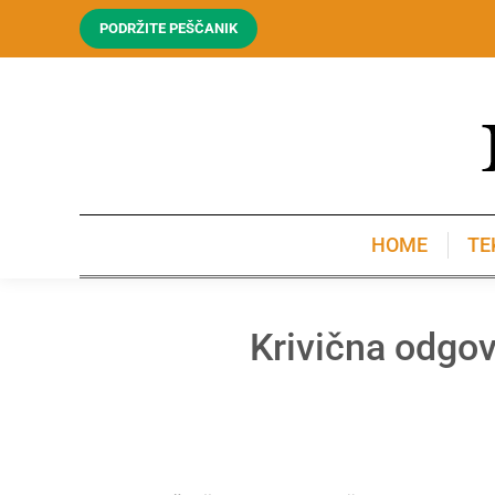
PODRŽITE PEŠČANIK
HOME
TE
HOME
TE
Krivična odgovo