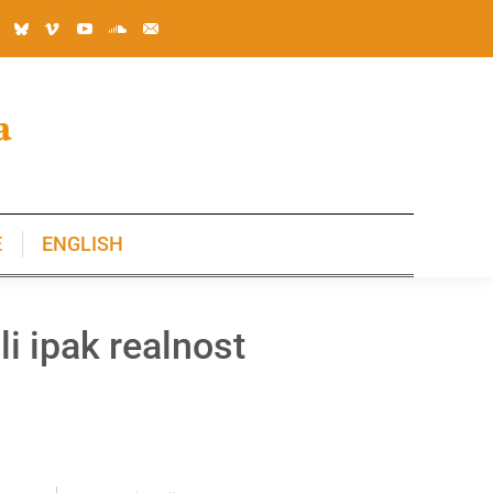
E
ENGLISH
E
ENGLISH
li ipak realnost