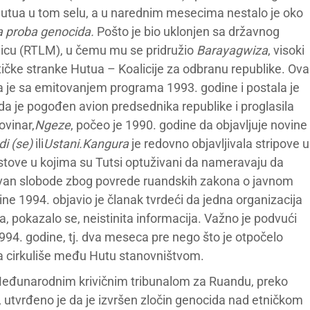
 Hutua u tom selu, a u narednim mesecima nestalo je oko
a proba genocida.
Pošto je bio uklonjen sa državnog
nicu (RTLM), u čemu mu se pridružio
Barayagwiza
, visoki
itičke stranke Hutua – Koalicije za odbranu republike. Ova
la je sa emitovanjem programa 1993. godine i postala je
 da je pogođen avion predsednika republike i proglasila
ovinar,
Ngeze
, počeo je 1990. godine da objavljuje novine
di (se)
ili
Ustani.
Kangura
je redovno objavljivala stripove u
kstove u kojima su Tutsi optuživani da nameravaju da
šavan slobode zbog povrede ruandskih zakona o javnom
ine 1994. objavio je članak tvrdeći da jedna organizacija
ila, pokazalo se, neistinita informacija. Važno je podvući
994. godine, tj. dva meseca pre nego što je otpočelo
o da cirkuliše među Hutu stanovništvom.
eđunarodnim krivičnim tribunalom za Ruandu, preko
 utvrđeno je da je izvršen zločin genocida nad etničkom