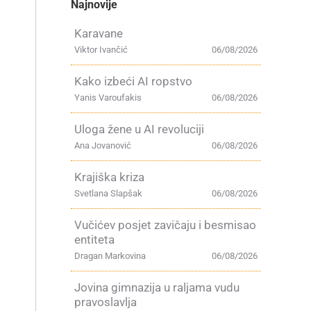
Najnovije
Karavane
Viktor Ivančić
06/08/2026
Kako izbeći AI ropstvo
Yanis Varoufakis
06/08/2026
Uloga žene u AI revoluciji
Ana Jovanović
06/08/2026
Krajiška kriza
Svetlana Slapšak
06/08/2026
Vučićev posjet zavičaju i besmisao
entiteta
Dragan Markovina
06/08/2026
Jovina gimnazija u raljama vudu
pravoslavlja