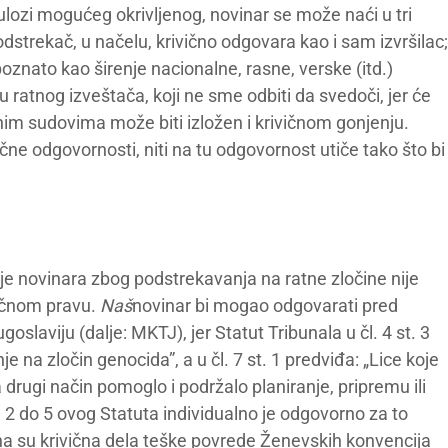
lozi mogućeg okrivljenog, novinar se može naći u tri
odstrekač, u načelu, krivično odgovara kao i sam izvršilac;
je poznato kao širenje nacionalne, rasne, verske (itd.)
vu ratnog izveštača, koji ne sme odbiti da svedoči, jer će
nim sudovima može biti izložen i krivičnom gonjenju.
ne odgovornosti, niti na tu odgovornost utiče tako što bi
 novinara zbog podstrekavanja na ratne zločine nije
ičnom pravu.
Naš
novinar bi mogao odgovarati pred
laviju (dalje: MKTJ), jer Statut Tribunala u čl. 4 st. 3
je na zločin genocida”, a u čl. 7 st. 1 predviđa: „Lice koje
na drugi način pomoglo i podržalo planiranje, pripremu ili
2 do 5 ovog Statuta individualno je odgovorno za to
na su krivična dela teške povrede Ženevskih konvencija