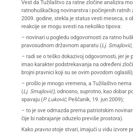
Vest da Tužilaštvo za ratne zločine analizira
ratnohuškačkog novinarstva i počinjenih ratnih z
2009. godine, stekla je status vesti meseca, s o
reakcije se mogu svesti na nekoliko tipova:
– novinari u pogledu odgovornosti za ratno hušk
pravosudnom državnom aparatu (
Lj. Smajlović,
– radi se o teško dokazivoj odgovornosti, jer je
imao karakter podstrekavanja na određeni zloči
brojni pravnici koji su se ovim povodom oglasili)
– prošlo je mnogo vremena, a Tužilaštvo nema 
(
Lj. Smajlović)
, odnosno, suprotno, kao dobar p
spavaju (
P. Luković
, Peščanik, 19. jun 2009);
– to je sve odmazda prema patriotskim novinar
čije bi nabrajanje oduzelo previše prostora).
Kako
pravno
stoje stvari, imajući u vidu izvore