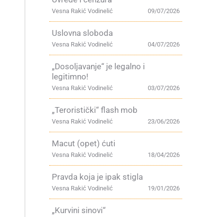
Vesna Rakić Vodinelić
09/07/2026
Uslovna sloboda
Vesna Rakić Vodinelić
04/07/2026
„Dosoljavanje“ je legalno i
legitimno!
Vesna Rakić Vodinelić
03/07/2026
„Teroristički“ flash mob
Vesna Rakić Vodinelić
23/06/2026
Macut (opet) ćuti
Vesna Rakić Vodinelić
18/04/2026
Pravda koja je ipak stigla
Vesna Rakić Vodinelić
19/01/2026
„Kurvini sinovi“