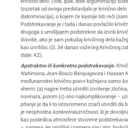
krivično delo. (Vidi, ipak, dole argumetaciju s
Izuzetak od ovoga predstavljalo je krivično delo
diskriminacija), o kojem će kasnije biti reči (sam
Podstrekavanje je i tada i danas povlačilo krivič
drugoga s umišljajem podstrekne da izvrši kriv
štaviše, ako je sam pokušaj krivičnog dela kaž
kao izvršilac (čl. 34 danas važećeg Krivičnog za
dalje: KZ).
Apstraktno ili konkretno podstrekavanje.
Krivi
Nahimana
,
Jean-Bosco Barayagwiza
i
Hassan 
međunarodno krivično pravo kažnjava samo
ko
shemi: (a) najpre treba utvrditi izvršenje zloči
novinara, potom (c) ono najkomplikovanije – uz
pitanje je da li to istovremeno znači utvrditi da 
je neophodna
konkretna
uzročnost, ili je dovolj
kao posledica atmosfere stvorene podstrekavanje
–
namera
, jer umišljaj i namera nisu isto, budu