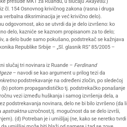
udske presude MKT za Ruandu, u slučaju
Akayesu
.)
 iz čl. 154 Osnovnog krivičnog zakona (rasna i druga
a verbalna diksriminacija je već krivično delo).
nu odgovornost, ako se utvrdi da je delo izvršeno: ko
ično delo, kazniće se kaznom propisanom za to delo;
njiv, a delo bude samo pokušano, podstrekač se kažnjava
konika Republike Srbije – „Sl. glasnik RS“ 85/2005 –
čni slučaj tri novinara iz Ruande –
Ferdinand
Ngeze
– navodi se kao argument u prilog tezi da
nkretno
podstrekavanje na određeni zločin, po sledećoj
na, (b) potom propagandističko tj. podstrekačko ponašanje
ročnu vezi između huškanja i samog izvršenja dela, a
bez podstrekavanja novinara, delo ne bi bilo izvršeno (da li
na
apstraktna
uzročnost
,
tj. mogućnost da se delo izvrši,
m). (d) Potreban je i umišljaj (ne, kako se neretko tvrdi
ći da umišljaj može biti blaži od namere i tad se zove