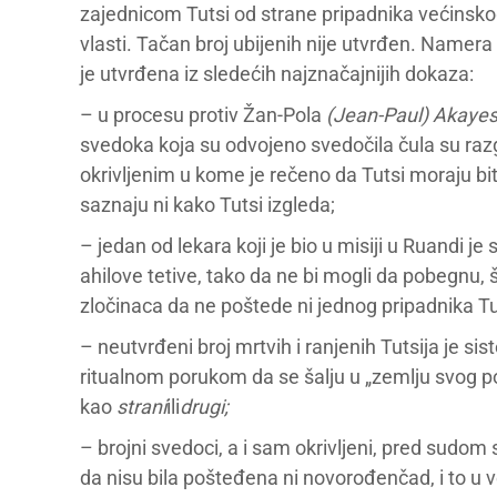
zajednicom Tutsi od strane pripadnika većinskog 
vlasti. Tačan broj ubijenih nije utvrđen. Namera 
je utvrđena iz sledećih najznačajnijih dokaza:
– u procesu protiv Žan-Pola
(Jean-Paul) Akayes
svedoka koja su odvojeno svedočila čula su ra
okrivljenim u kome je rečeno da Tutsi moraju bit
saznaju ni kako Tutsi izgleda;
– jedan od lekara koji je bio u misiji u Ruandi j
ahilove tetive, tako da ne bi mogli da pobegnu,
zločinaca da ne poštede ni jednog pripadnika Tu
– neutvrđeni broj mrtvih i ranjenih Tutsija je s
ritualnom porukom da se šalju u „zemlju svog pore
kao
strani
ili
drugi;
– brojni svedoci, a i sam okrivljeni, pred sudom 
da nisu bila pošteđena ni novorođenčad, i to u v