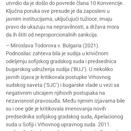
utvrdio da je došlo do povrede člana 10 Konvencije.
Ključna poruka ove presude je da zaposleni u
javnim institucijama, uključujući tužioce, imaju
pravo da ukazuju na nepravilnosti, a država mora
da ih štiti od neproporcionalnih sankcija.
– Miroslava Todorova v. Bulgaria (2021).
Podnosilac zahteva bila je sudija u krivičnom
odeljenju sofijskog gradskog suda i predsednica
bugarskog udruženja sudija (‘BUJ’). U nekoliko
javnih izjava je kritikovala postupke Vrhovnog
sudskog saveta (‘SJC’) i bugarske vlade u vezi sa
negativnim uticajem njihovih postupaka na
nezavisnost pravosuđa. Među njenim izjavama bile
su i one gde je kritikovala imenovanja novih
predsednika sofijskog gradskog suda, Apelacionog
suda u Sofiji i Vrhovnog upravnog suda. 2011.