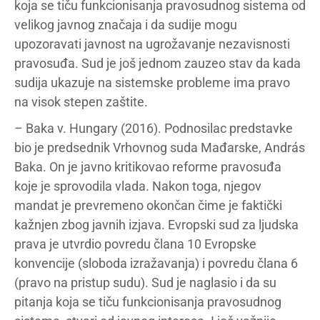
koja se tiču funkcionisanja pravosudnog sistema od
velikog javnog značaja i da sudije mogu
upozoravati javnost na ugrožavanje nezavisnosti
pravosuđa. Sud je još jednom zauzeo stav da kada
sudija ukazuje na sistemske probleme ima pravo
na visok stepen zaštite.
– Baka v. Hungary (2016). Podnosilac predstavke
bio je predsednik Vrhovnog suda Mađarske, András
Baka. On je javno kritikovao reforme pravosuđa
koje je sprovodila vlada. Nakon toga, njegov
mandat je prevremeno okončan čime je faktički
kažnjen zbog javnih izjava. Evropski sud za ljudska
prava je utvrdio povredu člana 10 Evropske
konvencije (sloboda izražavanja) i povredu člana 6
(pravo na pristup sudu). Sud je naglasio i da su
pitanja koja se tiču funkcionisanja pravosudnog