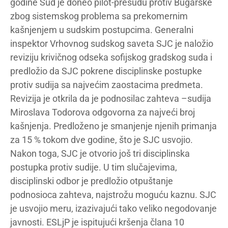
godine Sud je doneo pilot-presudu protiv Bugarske
zbog sistemskog problema sa prekomernim
kašnjenjem u sudskim postupcima. Generalni
inspektor Vrhovnog sudskog saveta SJC je naložio
reviziju krivičnog odseka sofijskog gradskog suda i
predložio da SJC pokrene disciplinske postupke
protiv sudija sa najvećim zaostacima predmeta.
Revizija je otkrila da je podnosilac zahteva –sudija
Miroslava Todorova odgovorna za najveći broj
kašnjenja. Predloženo je smanjenje njenih primanja
za 15 % tokom dve godine, što je SJC usvojio.
Nakon toga, SJC je otvorio još tri disciplinska
postupka protiv sudije. U tim slučajevima,
disciplinski odbor je predložio otpuštanje
podnosioca zahteva, najstrožu moguću kaznu. SJC
je usvojio meru, izazivajući tako veliko negodovanje
javnosti. ESLjP je ispitujući kršenja člana 10