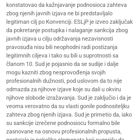
konstatovao da kažnjavanje podnosioca zahteva
zbog njenih javnih izjava ne bi predstavljalo
legitiman cilj po Konvenciji. ESLjP je izveo zaključak
da pokretanje postupka i nalaganje sankcija zbog
javnih izjava u cilju održavanja nezavisnosti
pravosuđa nisu bili neophodni radi postizanja
legitimnih ciljeva i tako su bili u suprotnosti sa
članom 10. Sud je pojasnio da se sudije i dalje
mogu kazniti zbog nesprovođenja svojih
profesionalnih dužnosti, pod uslovom da to nije
odmazda za njihove izjave koje su dali u okviru
njihove slobode izražavanja. Sud je zaključio i da je
veoma verovatno da su vlasti gonile podnositeljku
zahteva zbog njenih izjava. Sud je primetio da, iako
su sankcije izrečene podnosiocu formalno bile
zasnovane na osnovu profesionalnih propusta,
postojalo je nekoliko elemenata koji sugerišu da