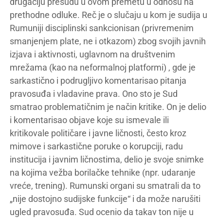
drugačiju presudu u ovom premetu u odnosu na
prethodne odluke. Reč je o slučaju u kom je sudija u
Rumuniji disciplinski sankcionisan (privremenim
smanjenjem plate, ne i otkazom) zbog svojih javnih
izjava i aktivnosti, uglavnom na društvenim
mrežama (kao na neformalnoj platformi) , gde je
sarkastično i podrugljivo komentarisao pitanja
pravosuđa i vladavine prava. Ono sto je Sud
smatrao problematičnim je način kritike. On je delio
i komentarisao objave koje su ismevale ili
kritikovale političare i javne ličnosti, često kroz
mimove i sarkastične poruke o korupciji, radu
institucija i javnim ličnostima, delio je svoje snimke
na kojima vežba borilačke tehnike (npr. udaranje
vreće, trening). Rumunski organi su smatrali da to
„nije dostojno sudijske funkcije“ i da može narušiti
ugled pravosuđa. Sud ocenio da takav ton nije u