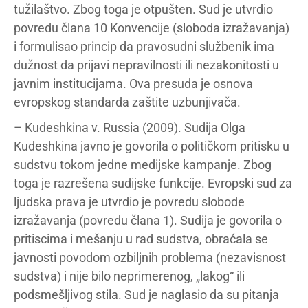
tužilaštvo. Zbog toga je otpušten. Sud je utvrdio
povredu člana 10 Konvencije (sloboda izražavanja)
i formulisao princip da pravosudni službenik ima
dužnost da prijavi nepravilnosti ili nezakonitosti u
javnim institucijama. Ova presuda je osnova
evropskog standarda zaštite uzbunjivača.
– Kudeshkina v. Russia (2009). Sudija Olga
Kudeshkina javno je govorila o političkom pritisku u
sudstvu tokom jedne medijske kampanje. Zbog
toga je razrešena sudijske funkcije. Evropski sud za
ljudska prava je utvrdio je povredu slobode
izražavanja (povredu člana 1). Sudija je govorila o
pritiscima i mešanju u rad sudstva, obraćala se
javnosti povodom ozbiljnih problema (nezavisnost
sudstva) i nije bilo neprimerenog, „lakog“ ili
podsmešljivog stila. Sud je naglasio da su pitanja