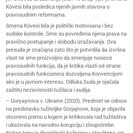
Kövesi bila posledica njenih javnih stavova o
pravosudnim reformama.
Smena Kövesi bila je politički motivisana i bez
sudske kontrole, čime su povređena njena prava na
pravično postupanje i slobodu izražavanja. Ova
presuda je značajna zato što je potvrdila da izvršna
vlast ne sme proizvoljno da smenjuje nosioce
pravosudnih funkcija, da je kritika vlasti od strane
pravosudnih funkcionera dozvoljena Konvencijom
ako je u javnom interesu. Odluka Suda je ojačala
zaštitu nezavisnosti tužilaca i sudija.
– Goryaynova v. Ukraine (2020). Predmet se odnosi
na predstavku tužiteljke Gorjajnove, koja je objavila
otvoreno pismo u kojem je kritikovala rad tužilaštva
i ukazivala na navodnu korupciju i zloupotrebe.
Nakon toga je disciplinski kažnjena i otpuštena, jer