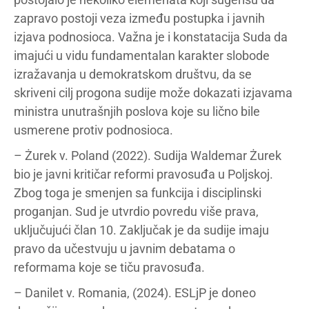
zapravo postoji veza između postupka i javnih
izjava podnosioca. Važna je i konstatacija Suda da
imajući u vidu fundamentalan karakter slobode
izražavanja u demokratskom društvu, da se
skriveni cilj progona sudije može dokazati izjavama
ministra unutrašnjih poslova koje su lično bile
usmerene protiv podnosioca.
– Żurek v. Poland (2022). Sudija Waldemar Żurek
bio je javni kritičar reformi pravosuđa u Poljskoj.
Zbog toga je smenjen sa funkcija i disciplinski
proganjan. Sud je utvrdio povredu više prava,
uključujući član 10. Zaključak je da sudije imaju
pravo da učestvuju u javnim debatama o
reformama koje se tiču pravosuđa.
– Danilet v. Romania, (2024). ESLjP je doneo