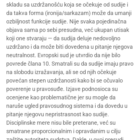
skladu sa uzdržanošću koja se očekuje od sudije i
da takva forma (ironija/sarkazam) može da umanji
ozbiljnost funkcije sudije. Nije svaka pojedinačna
objava sama po sebi presudna, već ukupan utisak
koji one stvaraju — da sudija deluje nedovoljno
uzdržano i da može biti dovedena u pitanje njegova
neutralnost. Evropski sud je utvrdio da nije bilo
povrede člana 10. Smatrali su da sudije imaju pravo
na slobodu izražavanja, ali se od njih očekuje
povećan stepen uzdržanosti kako bi se očuvalo
poverenje u pravosuđe. Izjave podnosioca su
ocenjene kao problematične jer su mogle da
naruše ugled pravosudnog sistema i da dovedu u
pitanje njegovu nepristrasnost kao sudije.
Disciplinske mere nisu bile preterane, već su
smatrane proporcionalnim i opravdanim u cilju
zaštite autoriteta sudstva. Dakle, u ovoj presudi