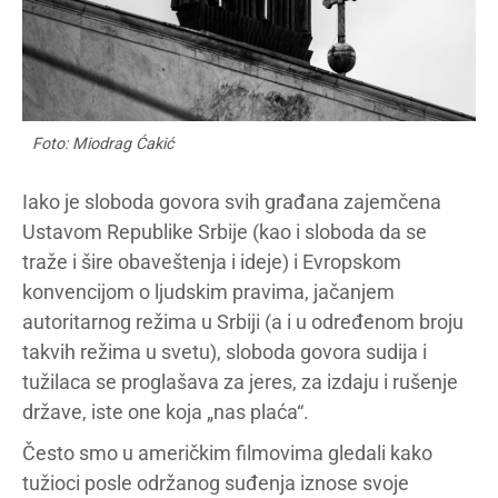
Foto: Miodrag Ćakić
Iako je sloboda govora svih građana zajemčena
Ustavom Republike Srbije (kao i sloboda da se
traže i šire obaveštenja i ideje) i Evropskom
konvencijom o ljudskim pravima, jačanjem
autoritarnog režima u Srbiji (a i u određenom broju
takvih režima u svetu), sloboda govora sudija i
tužilaca se proglašava za jeres, za izdaju i rušenje
države, iste one koja „nas plaća“.
Često smo u američkim filmovima gledali kako
tužioci posle održanog suđenja iznose svoje