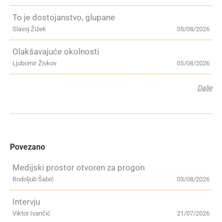
To je dostojanstvo, glupane
Slavoj Žižek
05/08/2026
Olakšavajuće okolnosti
Ljubomir Živkov
05/08/2026
Dalje
Povezano
Medijski prostor otvoren za progon
Rodoljub Šabić
03/08/2026
Intervju
Viktor Ivančić
21/07/2026