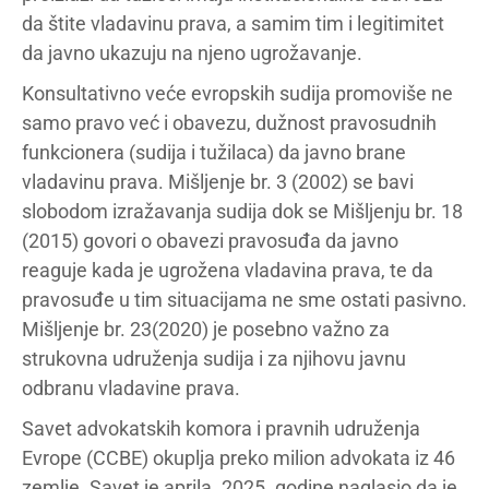
da štite vladavinu prava, a samim tim i legitimitet
da javno ukazuju na njeno ugrožavanje.
Konsultativno veće evropskih sudija promoviše ne
samo pravo već i obavezu, dužnost pravosudnih
funkcionera (sudija i tužilaca) da javno brane
vladavinu prava. Mišljenje br. 3 (2002) se bavi
slobodom izražavanja sudija dok se Mišljenju br. 18
(2015) govori o obavezi pravosuđa da javno
reaguje kada je ugrožena vladavina prava, te da
pravosuđe u tim situacijama ne sme ostati pasivno.
Mišljenje br. 23(2020) je posebno važno za
strukovna udruženja sudija i za njihovu javnu
odbranu vladavine prava.
Savet advokatskih komora i pravnih udruženja
Evrope (CCBE) okuplja preko milion advokata iz 46
zemlje. Savet je aprila. 2025. godine naglasio da je