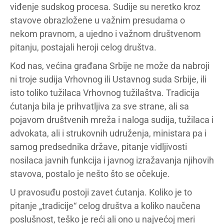
viđenje sudskog procesa. Sudije su neretko kroz
stavove obrazložene u važnim presudama o
nekom pravnom, a ujedno i važnom društvenom
pitanju, postajali heroji celog društva.
Kod nas, većina građana Srbije ne može da nabroji
ni troje sudija Vrhovnog ili Ustavnog suda Srbije, ili
isto toliko tužilaca Vrhovnog tužilaštva. Tradicija
ćutanja bila je prihvatljiva za sve strane, ali sa
pojavom društvenih mreža i naloga sudija, tužilaca i
advokata, ali i strukovnih udruženja, ministara pa i
samog predsednika države, pitanje vidljivosti
nosilaca javnih funkcija i javnog izražavanja njihovih
stavova, postalo je nešto što se očekuje.
U pravosuđu postoji zavet ćutanja. Koliko je to
pitanje „tradicije“ celog društva a koliko naučena
poslušnost, teško je reći ali ono u najvećoj meri