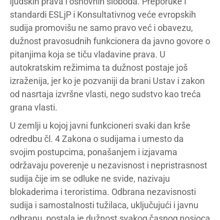
ljudskih prava i osnovnih sloboda. Preporuke i
standardi ESLjP i Konsultativnog veće evropskih
sudija promovišu ne samo pravo već i obavezu,
dužnost pravosudnih funkcionera da javno govore o
pitanjima koja se tiču vladavine prava. U
autokratskim režimima ta dužnost postaje još
izraženija, jer ko je pozvaniji da brani Ustav i zakon
od nasrtaja izvršne vlasti, nego sudstvo kao treća
grana vlasti.
U zemlji u kojoj javni funkcioneri svaki dan krše
odredbu čl. 4 Zakona o sudijama i umesto da
svojim postupcima, ponašanjem i izjavama
održavaju poverenje u nezavisnost i nepristrasnost
sudija čije im se odluke ne svide, nazivaju
blokaderima i teroristima. Odbrana nezavisnosti
sudija i samostalnosti tužilaca, uključujući i javnu
odbranu, postala je dužnost svakog časnog nosioca