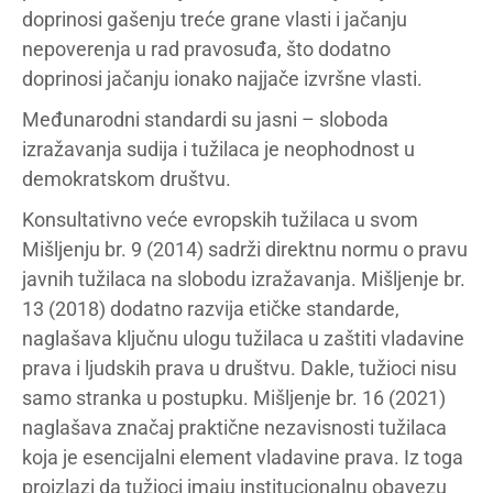
doprinosi gašenju treće grane vlasti i jačanju
nepoverenja u rad pravosuđa, što dodatno
doprinosi jačanju ionako najjače izvršne vlasti.
Međunarodni standardi su jasni – sloboda
izražavanja sudija i tužilaca je neophodnost u
demokratskom društvu.
Konsultativno veće evropskih tužilaca u svom
Mišljenju br. 9 (2014) sadrži direktnu normu o pravu
javnih tužilaca na slobodu izražavanja. Mišljenje br.
13 (2018) dodatno razvija etičke standarde,
naglašava ključnu ulogu tužilaca u zaštiti vladavine
prava i ljudskih prava u društvu. Dakle, tužioci nisu
samo stranka u postupku. Mišljenje br. 16 (2021)
naglašava značaj praktične nezavisnosti tužilaca
koja je esencijalni element vladavine prava. Iz toga
proizlazi da tužioci imaju institucionalnu obavezu