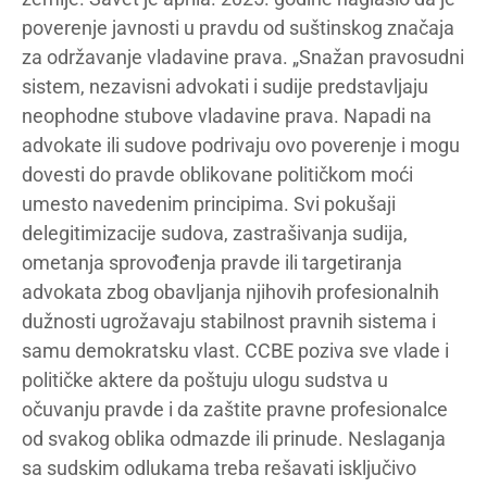
poverenje javnosti u pravdu od suštinskog značaja
za održavanje vladavine prava. „Snažan pravosudni
sistem, nezavisni advokati i sudije predstavljaju
neophodne stubove vladavine prava. Napadi na
advokate ili sudove podrivaju ovo poverenje i mogu
dovesti do pravde oblikovane političkom moći
umesto navedenim principima. Svi pokušaji
delegitimizacije sudova, zastrašivanja sudija,
ometanja sprovođenja pravde ili targetiranja
advokata zbog obavljanja njihovih profesionalnih
dužnosti ugrožavaju stabilnost pravnih sistema i
samu demokratsku vlast. CCBE poziva sve vlade i
političke aktere da poštuju ulogu sudstva u
očuvanju pravde i da zaštite pravne profesionalce
od svakog oblika odmazde ili prinude. Neslaganja
sa sudskim odlukama treba rešavati isključivo