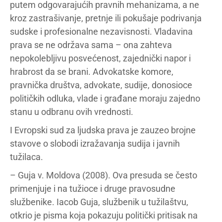
putem odgovarajućih pravnih mehanizama, a ne
kroz zastrašivanje, pretnje ili pokušaje podrivanja
sudske i profesionalne nezavisnosti. Vladavina
prava se ne održava sama – ona zahteva
nepokolebljivu posvećenost, zajednički napor i
hrabrost da se brani. Advokatske komore,
pravnička društva, advokate, sudije, donosioce
političkih odluka, vlade i građane moraju zajedno
stanu u odbranu ovih vrednosti.
I Evropski sud za ljudska prava je zauzeo brojne
stavove o slobodi izražavanja sudija i javnih
tužilaca.
– Guja v. Moldova (2008). Ova presuda se često
primenjuje i na tužioce i druge pravosudne
službenike. Iacob Guja, službenik u tužilaštvu,
otkrio je pisma koja pokazuju politički pritisak na