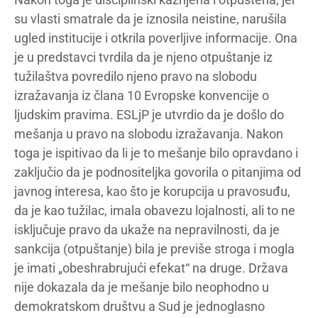
su vlasti smatrale da je iznosila neistine, narušila
ugled institucije i otkrila poverljive informacije. Ona
je u predstavci tvrdila da je njeno otpuštanje iz
tužilaštva povredilo njeno pravo na slobodu
izražavanja iz člana 10 Evropske konvencije o
ljudskim pravima. ESLjP je utvrdio da je došlo do
mešanja u pravo na slobodu izražavanja. Nakon
toga je ispitivao da li je to mešanje bilo opravdano i
zaključio da je podnositeljka govorila o pitanjima od
javnog interesa, kao što je korupcija u pravosuđu,
da je kao tužilac, imala obavezu lojalnosti, ali to ne
isključuje pravo da ukaže na nepravilnosti, da je
sankcija (otpuštanje) bila je previše stroga i mogla
je imati „obeshrabrujući efekat“ na druge. Država
nije dokazala da je mešanje bilo neophodno u
demokratskom društvu a Sud je jednoglasno