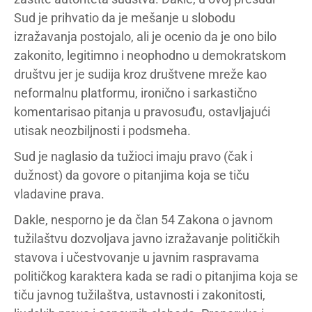
Sud je prihvatio da je mešanje u slobodu
izražavanja postojalo, ali je ocenio da je ono bilo
zakonito, legitimno i neophodno u demokratskom
društvu jer je sudija kroz društvene mreže kao
neformalnu platformu, ironično i sarkastično
komentarisao pitanja u pravosuđu, ostavljajući
utisak neozbiljnosti i podsmeha.
Sud je naglasio da tužioci imaju pravo (čak i
dužnost) da govore o pitanjima koja se tiču
vladavine prava.
Dakle, nesporno je da član 54 Zakona o javnom
tužilaštvu dozvoljava javno izražavanje političkih
stavova i učestvovanje u javnim raspravama
političkog karaktera kada se radi o pitanjima koja se
tiču javnog tužilaštva, ustavnosti i zakonitosti,