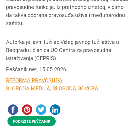
pravosudne funkcije. Iz prethodno iznetog, vidimo
da takva odbrana pravosuđa uživa i međunarodnu
zaštitu.
Autorka je javni tužilac Višeg javnog tužilaštva u
Beogradu i članica UO Centra za pravosudna
istraživanja (CEPRIS)
Peščanik.net, 15.05.2026.
REFORMA PRAVOSUĐA
SLOBODA MEDIJA, SLOBODA GOVORA
PODRŽITE PEŠČANIK