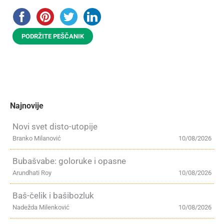
PODRŽITE PEŠČANIK
Najnovije
Novi svet disto-utopije
Branko Milanović
10/08/2026
Bubašvabe: goloruke i opasne
Arundhati Roy
10/08/2026
Baš-čelik i bašibozluk
Nadežda Milenković
10/08/2026