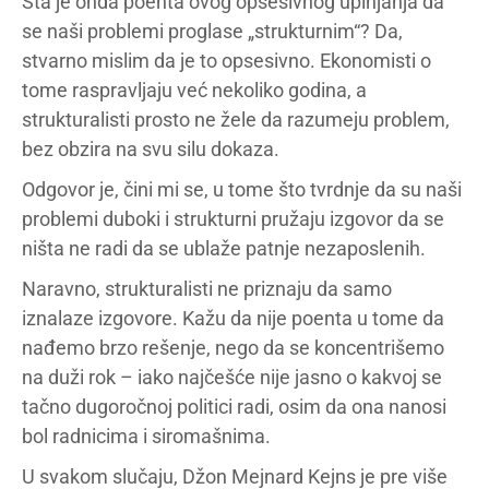
Šta je onda poenta ovog opsesivnog upinjanja da
se naši problemi proglase „strukturnim“? Da,
stvarno mislim da je to opsesivno. Ekonomisti o
tome raspravljaju već nekoliko godina, a
strukturalisti prosto ne žele da razumeju problem,
bez obzira na svu silu dokaza.
Odgovor je, čini mi se, u tome što tvrdnje da su naši
problemi duboki i strukturni pružaju izgovor da se
ništa ne radi da se ublaže patnje nezaposlenih.
Naravno, strukturalisti ne priznaju da samo
iznalaze izgovore. Kažu da nije poenta u tome da
nađemo brzo rešenje, nego da se koncentrišemo
na duži rok – iako najčešće nije jasno o kakvoj se
tačno dugoročnoj politici radi, osim da ona nanosi
bol radnicima i siromašnima.
U svakom slučaju, Džon Mejnard Kejns je pre više