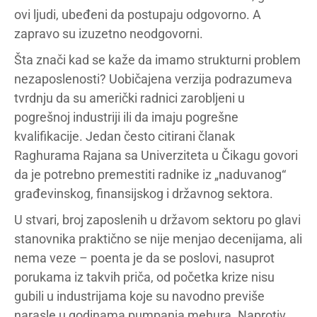
ovi ljudi, ubeđeni da postupaju odgovorno. A
zapravo su izuzetno neodgovorni.
Šta znači kad se kaže da imamo strukturni problem
nezaposlenosti? Uobičajena verzija podrazumeva
tvrdnju da su američki radnici zarobljeni u
pogrešnoj industriji ili da imaju pogrešne
kvalifikacije. Jedan često citirani članak
Raghurama Rajana sa Univerziteta u Čikagu govori
da je potrebno premestiti radnike iz „naduvanog“
građevinskog, finansijskog i državnog sektora.
U stvari, broj zaposlenih u državom sektoru po glavi
stanovnika praktično se nije menjao decenijama, ali
nema veze – poenta je da se poslovi, nasuprot
porukama iz takvih priča, od početka krize nisu
gubili u industrijama koje su navodno previše
narasle u godinama pumpanja mehura. Naprotiv,