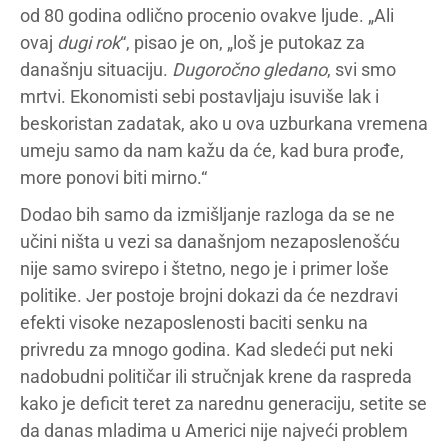
od 80 godina odlično procenio ovakve ljude. „Ali
ovaj
dugi rok
“, pisao je on, „loš je putokaz za
današnju situaciju.
Dugoročno gledano
, svi smo
mrtvi. Ekonomisti sebi postavljaju isuviše lak i
beskoristan zadatak, ako u ova uzburkana vremena
umeju samo da nam kažu da će, kad bura prođe,
more ponovi biti mirno.“
Dodao bih samo da izmišljanje razloga da se ne
učini ništa u vezi sa današnjom nezaposlenošću
nije samo svirepo i štetno, nego je i primer loše
politike. Jer postoje brojni dokazi da će nezdravi
efekti visoke nezaposlenosti baciti senku na
privredu za mnogo godina. Kad sledeći put neki
nadobudni političar ili stručnjak krene da raspreda
kako je deficit teret za narednu generaciju, setite se
da danas mladima u Americi nije najveći problem