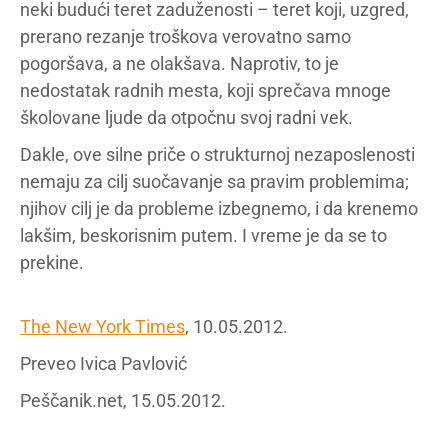
neki budući teret zaduženosti – teret koji, uzgred,
prerano rezanje troškova verovatno samo
pogoršava, a ne olakšava. Naprotiv, to je
nedostatak radnih mesta, koji sprečava mnoge
školovane ljude da otpočnu svoj radni vek.
Dakle, ove silne priče o strukturnoj nezaposlenosti
nemaju za cilj suočavanje sa pravim problemima;
njihov cilj je da probleme izbegnemo, i da krenemo
lakšim, beskorisnim putem. I vreme je da se to
prekine.
The New York Times
, 10.05.2012.
Preveo Ivica Pavlović
Peščanik.net, 15.05.2012.