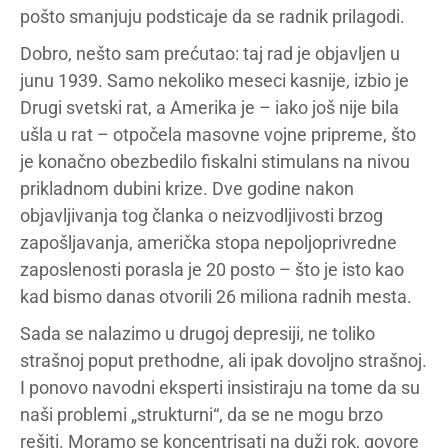
pošto smanjuju podsticaje da se radnik prilagodi.
Dobro, nešto sam prećutao: taj rad je objavljen u
junu 1939. Samo nekoliko meseci kasnije, izbio je
Drugi svetski rat, a Amerika je – iako još nije bila
ušla u rat – otpočela masovne vojne pripreme, što
je konačno obezbedilo fiskalni stimulans na nivou
prikladnom dubini krize. Dve godine nakon
objavljivanja tog članka o neizvodljivosti brzog
zapošljavanja, američka stopa nepoljoprivredne
zaposlenosti porasla je 20 posto – što je isto kao
kad bismo danas otvorili 26 miliona radnih mesta.
Sada se nalazimo u drugoj depresiji, ne toliko
strašnoj poput prethodne, ali ipak dovoljno strašnoj.
I ponovo navodni eksperti insistiraju na tome da su
naši problemi „strukturni“, da se ne mogu brzo
rešiti. Moramo se koncentrisati na duži rok, govore