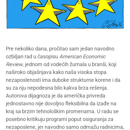
Pre nekoliko dana, pročitao sam jedan navodno
ozbiljan rad u časopisu
American Economic
Review
, jednom od vodećih žurnala u branši, koji
naširoko objašnjava kako naša visoka stopa
nezaposlenosti ima duboke strukturne korene i da
su za nju nepodesna bilo kakva brza rešenja.
Autorova dijagnoza je da američka privreda
jednostavno nije dovoljno fleksibilna da izađe na
kraj sa brzim tehnološkim promenama. U radu se
posebno kritikuju programi poput osiguranja za
nezaposlene, jer navodno samo odmažu radnicima,