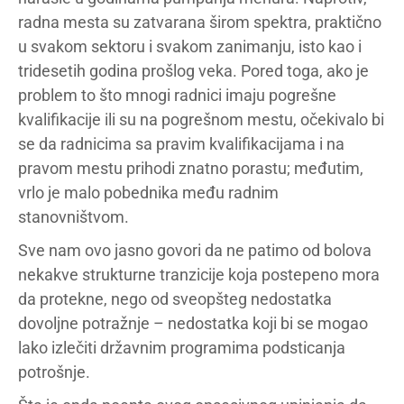
radna mesta su zatvarana širom spektra, praktično
u svakom sektoru i svakom zanimanju, isto kao i
tridesetih godina prošlog veka. Pored toga, ako je
problem to što mnogi radnici imaju pogrešne
kvalifikacije ili su na pogrešnom mestu, očekivalo bi
se da radnicima sa pravim kvalifikacijama i na
pravom mestu prihodi znatno porastu; međutim,
vrlo je malo pobednika među radnim
stanovništvom.
Sve nam ovo jasno govori da ne patimo od bolova
nekakve strukturne tranzicije koja postepeno mora
da protekne, nego od sveopšteg nedostatka
dovoljne potražnje – nedostatka koji bi se mogao
lako izlečiti državnim programima podsticanja
potrošnje.