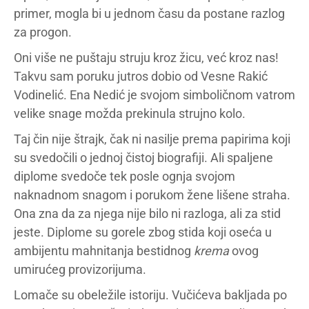
primer, mogla bi u jednom času da postane razlog
za progon.
Oni više ne puštaju struju kroz žicu, već kroz nas!
Takvu sam poruku jutros dobio od Vesne Rakić
Vodinelić. Ena Nedić je svojom simboličnom vatrom
velike snage možda prekinula strujno kolo.
Taj čin nije štrajk, čak ni nasilje prema papirima koji
su svedočili o jednoj čistoj biografiji. Ali spaljene
diplome svedoče tek posle ognja svojom
naknadnom snagom i porukom žene lišene straha.
Ona zna da za njega nije bilo ni razloga, ali za stid
jeste. Diplome su gorele zbog stida koji oseća u
ambijentu mahnitanja bestidnog
krema
ovog
umirućeg provizorijuma.
Lomače su obeležile istoriju. Vučićeva bakljada po