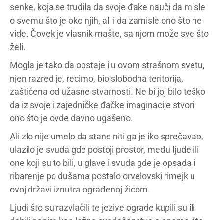
senke, koja se trudila da svoje đake nauči da misle
o svemu što je oko njih, ali i da zamisle ono što ne
vide. Čovek je vlasnik mašte, sa njom može sve što
želi.
Mogla je tako da opstaje i u ovom strašnom svetu,
njen razred je, recimo, bio slobodna teritorija,
zaštićena od užasne stvarnosti. Ne bi joj bilo teško
da iz svoje i zajedničke đačke imaginacije stvori
ono što je ovde davno ugašeno.
Ali zlo nije umelo da stane niti ga je iko sprečavao,
ulazilo je svuda gde postoji prostor, među ljude ili
one koji su to bili, u glave i svuda gde je opsada i
ribarenje po dušama postalo orvelovski rimejk u
ovoj državi iznutra ograđenoj žicom.
Ljudi što su razvlačili te jezive ograde kupili su ili