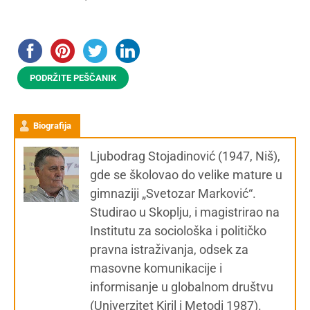
PODRŽITE PEŠČANIK
Biografija
Ljubodrag Stojadinović (1947, Niš),
gde se školovao do velike mature u
gimnaziji „Svetozar Marković“.
Studirao u Skoplju, i magistrirao na
Institutu za sociološka i političko
pravna istraživanja, odsek za
masovne komunikacije i
informisanje u globalnom društvu
(Univerzitet Kiril i Metodi 1987).