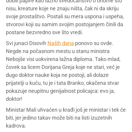
dobili papire kao lažno svedočanstvo o onome što
nisu, kreature koje ne znaju ništa, čak ni da skriju
svoje prostaštvo. Postali su mera uspona i uspeha,
stvorovi koji su samim svojim postojanjem činili da
postane bezvredno sve što vredi.
Svi junaci Disovih
Naših dana
ponovo su ovde.
Negde na počasnom mestu u stanu ministra
Nebojše visi uokvirena lažna diploma. Tako mlad,
čovek sa licem Dorijana Greja koje ne stari, već je
dugo doktor nauke koja ne postoji, ali dolaze
prijatelji u kuću, tu je i tata Branko, okačena stvar
pokazuje neupitnu genijalnost policajca: evo ja,
doktor!
Ministar Mali uhvaćen u krađi još je ministar i tek će
biti, jer jedino takav može biti na listi izuzetnih
kadrova.