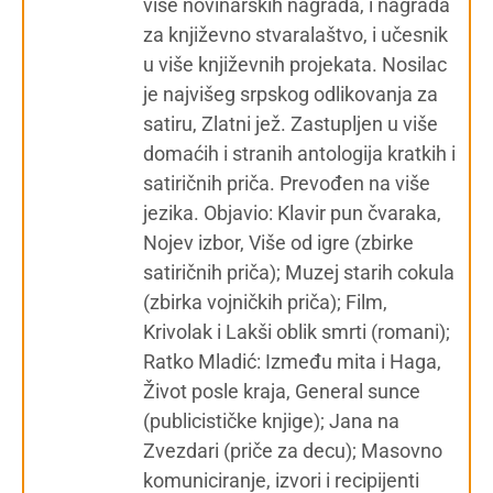
više novinarskih nagrada, i nagrada
za književno stvaralaštvo, i učesnik
u više književnih projekata. Nosilac
je najvišeg srpskog odlikovanja za
satiru, Zlatni jež. Zastupljen u više
domaćih i stranih antologija kratkih i
satiričnih priča. Prevođen na više
jezika. Objavio: Klavir pun čvaraka,
Nojev izbor, Više od igre (zbirke
satiričnih priča); Muzej starih cokula
(zbirka vojničkih priča); Film,
Krivolak i Lakši oblik smrti (romani);
Ratko Mladić: Između mita i Haga,
Život posle kraja, General sunce
(publicističke knjige); Jana na
Zvezdari (priče za decu); Masovno
komuniciranje, izvori i recipijenti