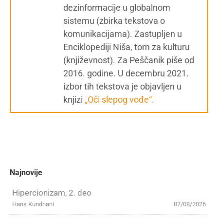
dezinformacije u globalnom
sistemu (zbirka tekstova o
komunikacijama). Zastupljen u
Enciklopediji Niša, tom za kulturu
(književnost). Za Peščanik piše od
2016. godine. U decembru 2021.
izbor tih tekstova je objavljen u
knjizi
„Oči slepog vođe“
.
Najnovije
Hipercionizam, 2. deo
Hans Kundnani
07/08/2026