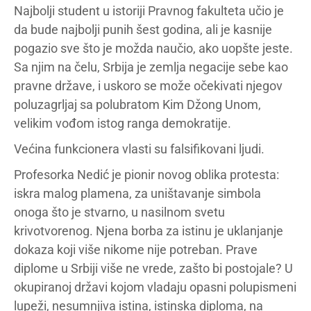
Najbolji student u istoriji Pravnog fakulteta učio je
da bude najbolji punih šest godina, ali je kasnije
pogazio sve što je možda naučio, ako uopšte jeste.
Sa njim na čelu, Srbija je zemlja negacije sebe kao
pravne države, i uskoro se može očekivati njegov
poluzagrljaj sa polubratom Kim Džong Unom,
velikim vođom istog ranga demokratije.
Većina funkcionera vlasti su falsifikovani ljudi.
Profesorka Nedić je pionir novog oblika protesta:
iskra malog plamena, za uništavanje simbola
onoga što je stvarno, u nasilnom svetu
krivotvorenog. Njena borba za istinu je uklanjanje
dokaza koji više nikome nije potreban. Prave
diplome u Srbiji više ne vrede, zašto bi postojale? U
okupiranoj državi kojom vladaju opasni polupismeni
lupeži, nesumnjiva istina, istinska diploma, na