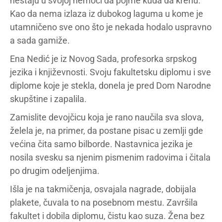
nestaju u svojoj nemoći da pojme kuda da krenu.
Kao da nema izlaza iz dubokog laguma u kome je
utamničeno sve ono što je nekada hodalo uspravno
a sada gamiže.
Ena Nedić je iz Novog Sada, profesorka srpskog
jezika i književnosti. Svoju fakultetsku diplomu i sve
diplome koje je stekla, donela je pred Dom Narodne
skupštine i zapalila.
Zamislite devojčicu koja je rano naučila sva slova,
želela je, na primer, da postane pisac u zemlji gde
većina čita samo bilborde. Nastavnica jezika je
nosila svesku sa njenim pismenim radovima i čitala
po drugim odeljenjima.
Išla je na takmičenja, osvajala nagrade, dobijala
plakete, čuvala to na posebnom mestu. Završila
fakultet i dobila diplomu, čistu kao suza. Žena bez