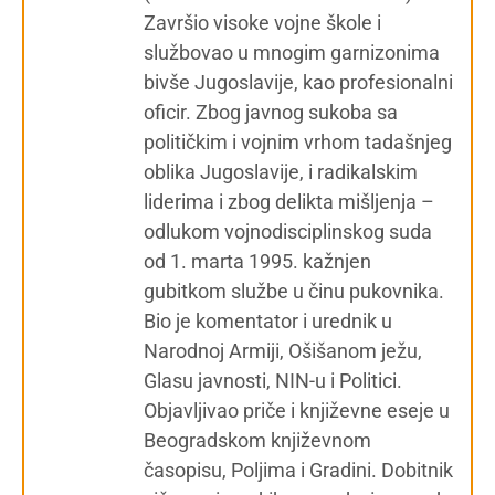
Završio visoke vojne škole i
službovao u mnogim garnizonima
bivše Jugoslavije, kao profesionalni
oficir. Zbog javnog sukoba sa
političkim i vojnim vrhom tadašnjeg
oblika Jugoslavije, i radikalskim
liderima i zbog delikta mišljenja –
odlukom vojnodisciplinskog suda
od 1. marta 1995. kažnjen
gubitkom službe u činu pukovnika.
Bio je komentator i urednik u
Narodnoj Armiji, Ošišanom ježu,
Glasu javnosti, NIN-u i Politici.
Objavljivao priče i književne eseje u
Beogradskom književnom
časopisu, Poljima i Gradini. Dobitnik