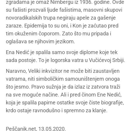
zgradama je omaž Nirnbergu iz 1936. godine. Ovde
su fašisti prozvali ljude fašistima, masovni skupovi
novoradikalskih trupa negiraju apele za gašenje
zaraze. Epidemija to su oni, i Kon je zaćutao pred
tim okuženim čoporom. Zato što mu pripada i
oglašava se njihovim jezikom.
Ena Nedić je spalila samo svoje diplome koje tek
sada postoje. To je logorska vatra u Vučićevoj Srbiji.
Naravno, Veliki inkvizitor ne može biti zaustavljen
vatrama, niti simboličkim samouništenjem onoga
što jesmo. Pravo sužnja je da izlaz iz zatvora traži
na sve moguće načine. Ali i pred činom Ene Nedić,
koja je spalila papirne ostatke svoje čiste biografije,
krdo ostaje ravnodušno i spremno za klanje.
Peščanik.net, 13.05.2020.