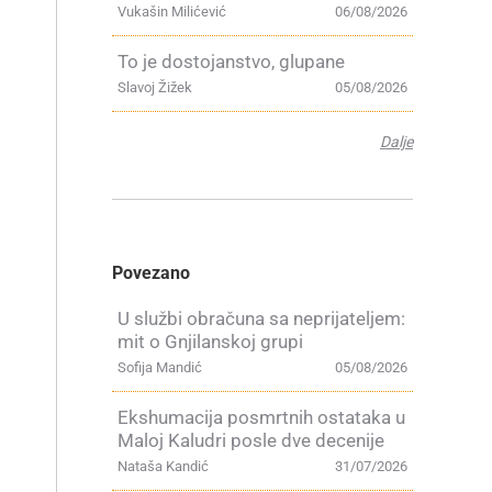
Vukašin Milićević
06/08/2026
To je dostojanstvo, glupane
Slavoj Žižek
05/08/2026
Dalje
Povezano
U službi obračuna sa neprijateljem:
mit o Gnjilanskoj grupi
Sofija Mandić
05/08/2026
Ekshumacija posmrtnih ostataka u
u
Maloj Kaludri posle dve decenije
Nataša Kandić
31/07/2026