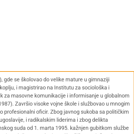
), gde se školovao do velike mature u gimnaziji
oplju, i magistrirao na Institutu za sociološka i
sek za masovne komunikacije i informisanje u globalnom
i 1987). Završio visoke vojne škole i službovao u mnogim
o profesionalni oficir. Zbog javnog sukoba sa političkim
goslavije, i radikalskim liderima i zbog delikta
inskog suda od 1. marta 1995. kažnjen gubitkom službe