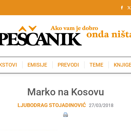
KSTOVI
EMISIJE
PREVODI
TEME
KNJIG
KSTOVI
EMISIJE
PREVODI
TEME
KNJIG
Marko na Kosovu
LJUBODRAG STOJADINOVIĆ
27/03/2018