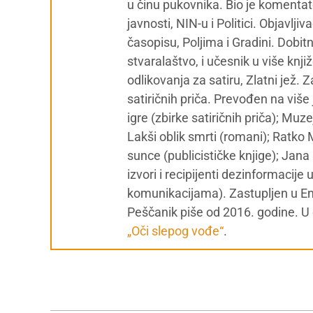
u činu pukovnika. Bio je komentat
javnosti, NIN-u i Politici. Objavl
časopisu, Poljima i Gradini. Dobit
stvaralaštvo, i učesnik u više knj
odlikovanja za satiru, Zlatni jež. 
satiričnih priča. Prevođen na više 
igre (zbirke satiričnih priča); Muze
Lakši oblik smrti (romani); Ratko 
sunce (publicističke knjige); Jan
izvori i recipijenti dezinformacij
komunikacijama). Zastupljen u Enc
Peščanik piše od 2016. godine. U d
„Oči slepog vođe“
.