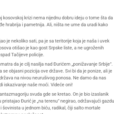
noj kosovskoj krizi nema nijednu dobru ideju o tome šta da
e hrabrija i pametnija. Ali, ništa ne ume da uradi kako
o je nekoliko sati, pa je sa teritorije koja je naša i uvek
Kosova otišao je kao gost Srpske liste, a ne ugroženih
ispad Tačijeve policije.
atra da je cilj nasilja nad Đurićem „ponižavanje Srbije“.
se objasni pozicija ove države. Svi bi da je ponize, ali je
država na nivou neurušivog ponosa. Ne damo da nas
ledi iskazivanje naše moći. Videće oni!
ntazmagoriju svuda gde se kretao. On je bio izaslanik
u pristajao Đurić je „na terenu“ negirao, održavajući gazd
vinista u jednom biću, radikal, čiji salto mortale