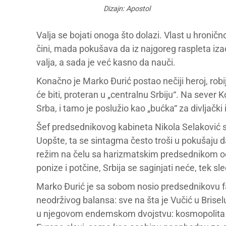
Dizajn: Apostol
Valja se bojati onoga što dolazi. Vlast u hronič
čini, mada pokušava da iz najgoreg raspleta izađ
valja, a sada je već kasno da nauči.
Konačno je Marko Đurić postao nečiji heroj, robija
će biti, proteran u „centralnu Srbiju“. Na sever 
Srba, i tamo je poslužio kao „bućka“ za divljački 
Šef predsednikovog kabineta Nikola Selaković sm
Uopšte, ta se sintagma često troši u pokušaju da 
režim na čelu sa harizmatskim predsednikom o
ponize i potčine, Srbija se saginjati neće, tek s
Marko Đurić je sa sobom nosio predsednikovu fa
neodrživog balansa: sve na šta je Vučić u Brisel
u njegovom endemskom dvojstvu: kosmopolita i šo