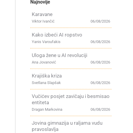
Najnovije
Karavane
Viktor Ivančić
06/08/2026
Kako izbeći AI ropstvo
Yanis Varoufakis
06/08/2026
Uloga žene u AI revoluciji
Ana Jovanović
06/08/2026
Krajiška kriza
Svetlana Slapšak
06/08/2026
Vučićev posjet zavičaju i besmisao
entiteta
Dragan Markovina
06/08/2026
Jovina gimnazija u raljama vudu
pravoslavlja