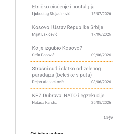
Etničko čišćenje i nostalgija
a
Ljubodrag Stojadinović
15/07/2026
Kosovo i Ustav Republike Srbije
Mijat Lakićević
17/06/2026
Ko je izgubio Kosovo?
Srđa Popović
09/06/2026
Strašni sud i slatko od zelenog
paradajza (beleške s puta)
Dejan Atanacković
03/06/2026
KPZ Dubrava: NATO i egzekucije
Nataša Kandić
25/05/2026
Dalje
Od istog autora