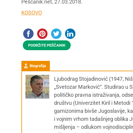
Peščanik.net, 27.03.2018.
KOSOVO
PODRŽITE PEŠČANIK
Biografija
Ljubodrag Stojadinović (1947, Niš
„Svetozar Marković“. Studirao u Sk
političko pravna istraživanja, od
društvu (Univerzitet Kiril i Metod
garnizonima bivše Jugoslavije, ka
i vojnim vrhom tadašnjeg oblika Ju
mišljenja – odlukom vojnodiscipl