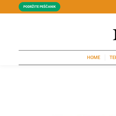
PODRŽITE PEŠČANIK
HOME
TE
HOME
TE