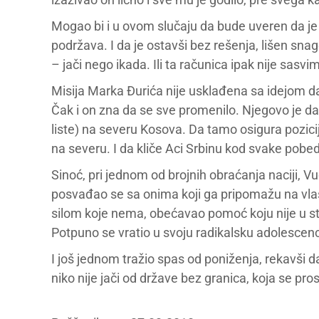
Mogao bi i u ovom slučaju da bude uveren da je 
podržava. I da je ostavši bez rešenja, lišen sna
– jači nego ikada. Ili ta računica ipak nije sas
Misija Marka Đurića nije usklađena sa idejom da
Čak i on zna da se sve promenilo. Njegovo je da
liste) na severu Kosova. Da tamo osigura pozicij
na severu. I da kliče Aci Srbinu kod svake pobede
Sinoć, pri jednom od brojnih obraćanja naciji, 
posvađao se sa onima koji ga pripomažu na vlasti
silom koje nema, obećavao pomoć koju nije u st
Potpuno se vratio u svoju radikalsku adolescenc
I još jednom tražio spas od poniženja, rekavši 
niko nije jači od države bez granica, koja se prosti