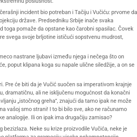
ekstremnu poslušnost.
rašnji incident bio potreban i Tačiju i Vučiću: prvome d
ojekciju države. Predsedniku Srbije inače svaka
a od toga pomaže da opstane kao čarobni spasilac. Čovek
e svega svoje brljotine ističući sopstvenu mudrost,
meco nastrane ljubavi između njega i nečega što on
e, poput klipana koga su napale ulične siledžije, a on se
ri. Pre će biti da je Vučić suočen sa imperativom krajnje
, dramatičnu, ali ne isključenu mogućnost da konačni
vljanju „istočnog greha“, znajući da tamo ipak ne može
 na vašoj smo strani! I to bi bilo sve, ako ne računamo
 analogije. Ili on ipak ima drugačiju zamisao?
 bezizlaza. Neke su krize proizvodile Vučića, neke je
 kao platforma za promociju visoke nekompetencije.