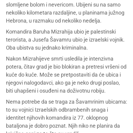
slomljene bolom i nevericom. Ubijeni su na samo
nekoliko kilometara razdaljine, u planinama južnog
Hebrona, u razmaku od nekoliko nedelja.
Komandira Baruha Mizrahija ubio je palestinski
terorista, a Jusefa Šavamru ubio je izraelski vojnik.
Oba ubistva su jednako kriminalna.
Nakon Mizrahijeve smrti usledila je intenzivna
potera, čitav grad je bio blokiran a pretresi vršeni od
kuće do kuće. Može se pretpostaviti da će ubica i
njegovi nalogodavci, ako ga je neko drugi poslao,
biti uhapšeni i osuđeni na doživotnu robiju.
Nema potrebe da se traga za Šavamrinim ubicama:
to su vojnici Izraelskih odbrambenih snaga i
identitet njihovih komandira iz 77. oklopnog
bataljona je dobro poznat. Njih niko ne planira da