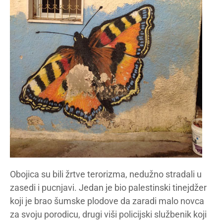
Obojica su bili žrtve terorizma, nedužno stradali u
zasedi i pucnjavi. Jedan je bio palestinski tinejdžer
koji je brao šumske plodove da zaradi malo novca
za svoju porodicu, drugi viši policijski službenik koji