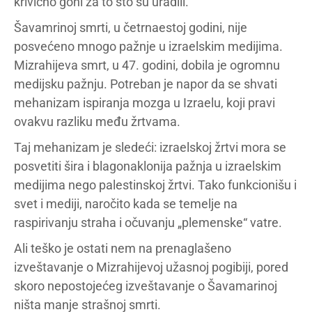
krivično goni za to što su uradili.
Šavamrinoj smrti, u četrnaestoj godini, nije
posvećeno mnogo pažnje u izraelskim medijima.
Mizrahijeva smrt, u 47. godini, dobila je ogromnu
medijsku pažnju. Potreban je napor da se shvati
mehanizam ispiranja mozga u Izraelu, koji pravi
ovakvu razliku među žrtvama.
Taj mehanizam je sledeći: izraelskoj žrtvi mora se
posvetiti šira i blagonaklonija pažnja u izraelskim
medijima nego palestinskoj žrtvi. Tako funkcionišu i
svet i mediji, naročito kada se temelje na
raspirivanju straha i očuvanju „plemenske“ vatre.
Ali teško je ostati nem na prenaglašeno
izveštavanje o Mizrahijevoj užasnoj pogibiji, pored
skoro nepostojećeg izveštavanje o Šavamarinoj
ništa manje strašnoj smrti.