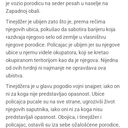
je vozio porodicu na seder pesah u naselje na
Zapadnoj obali.
Tinejdžer je ubijen zato što je, prema rečima
njegovih ubica, pokušao da sabotira barijeru koja
razdvaja njegovo selo od zemlje u vlasništvu
njegove porodice. Policajac je ubijen jer su njegove
ubice u njemu videle okupatora, koji se kretao
okupiranom teritorijom kao da je njegova. Nijedna
od ovih tvrdnji ni najmanje ne opravdava ova
ubistva.
Tinejdžera je u glavu pogodio vojni snajper, iako on
ni za koga nije predstavljao opasnost. Ubice
policajca pucale su na sve strane, ugrozivši život
njegovih saputnika, iako oni ni za koga nisu
predstavljali opasnost. Obojica, i tinejdžer i
policajac, ostavili su iza sebe ožalošćene porodice,