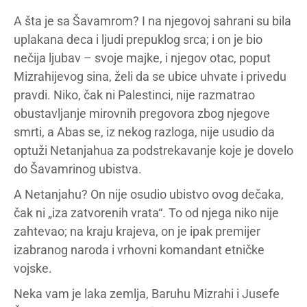
A šta je sa Šavamrom? I na njegovoj sahrani su bila
uplakana deca i ljudi prepuklog srca; i on je bio
nečija ljubav – svoje majke, i njegov otac, poput
Mizrahijevog sina, želi da se ubice uhvate i privedu
pravdi. Niko, čak ni Palestinci, nije razmatrao
obustavljanje mirovnih pregovora zbog njegove
smrti, a Abas se, iz nekog razloga, nije usudio da
optuži Netanjahua za podstrekavanje koje je dovelo
do Šavamrinog ubistva.
A Netanjahu? On nije osudio ubistvo ovog dečaka,
čak ni „iza zatvorenih vrata“. To od njega niko nije
zahtevao; na kraju krajeva, on je ipak premijer
izabranog naroda i vrhovni komandant etničke
vojske.
Neka vam je laka zemlja, Baruhu Mizrahi i Jusefe