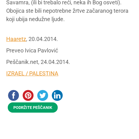
Šavamra, (ili bi trebalo reći, neka ih Bog osveti).
Obojica ste bili nepotrebne žrtve začaranog terora
koji ubija nedužne ljude.
Haaretz
, 20.04.2014.
Preveo Ivica Pavlović
Peščanik.net, 24.04.2014.
IZRAEL / PALESTINA
PODRŽITE PEŠČANIK