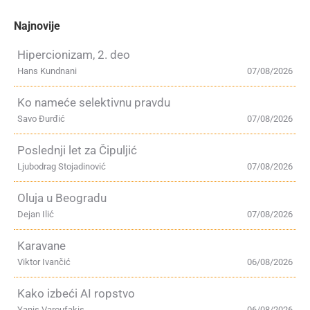
Najnovije
Hipercionizam, 2. deo
Hans Kundnani
07/08/2026
Ko nameće selektivnu pravdu
Savo Đurđić
07/08/2026
Poslednji let za Čipuljić
Ljubodrag Stojadinović
07/08/2026
Oluja u Beogradu
Dejan Ilić
07/08/2026
Karavane
Viktor Ivančić
06/08/2026
Kako izbeći AI ropstvo
Yanis Varoufakis
06/08/2026