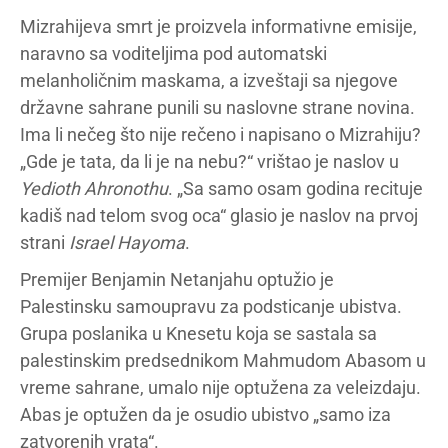
Mizrahijeva smrt je proizvela informativne emisije,
naravno sa voditeljima pod automatski
melanholičnim maskama, a izveštaji sa njegove
državne sahrane punili su naslovne strane novina.
Ima li nečeg što nije rečeno i napisano o Mizrahiju?
„Gde je tata, da li je na nebu?“ vrištao je naslov u
Yedioth Ahronothu
. „Sa samo osam godina recituje
kadiš nad telom svog oca“ glasio je naslov na prvoj
strani
Israel Hayoma
.
Premijer Benjamin Netanjahu optužio je
Palestinsku samoupravu za podsticanje ubistva.
Grupa poslanika u Knesetu koja se sastala sa
palestinskim predsednikom Mahmudom Abasom u
vreme sahrane, umalo nije optužena za veleizdaju.
Abas je optužen da je osudio ubistvo „samo iza
zatvorenih vrata“.