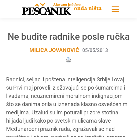
Ne budite radnike posle ručka
MILICA JOVANOVIĆ
05/05/2013
Radnici, seljaci i poštena inteligencija Srbije i ovaj
su Prvi maj proveli izležavajući se po šumarcima i
livadama, neuznemireni moralnom indignacijom
što se danima orila u iznenada klasno osvešćenim
medijima. Uzalud su im poturali prizore stotina
hiljada ljudi kako po svetskim ulicama slave
Međunarodni praznik rada, zgražavali se nad