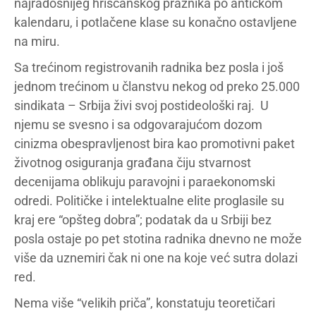
najradosnijeg hrišćanskog praznika po antičkom
kalendaru, i potlačene klase su konačno ostavljene
na miru.
Sa trećinom registrovanih radnika bez posla i još
jednom trećinom u članstvu nekog od preko 25.000
sindikata – Srbija živi svoj postideološki raj. U
njemu se svesno i sa odgovarajućom dozom
cinizma obespravljenost bira kao promotivni paket
životnog osiguranja građana čiju stvarnost
decenijama oblikuju paravojni i paraekonomski
odredi. Političke i intelektualne elite proglasile su
kraj ere “opšteg dobra”; podatak da u Srbiji bez
posla ostaje po pet stotina radnika dnevno ne može
više da uznemiri čak ni one na koje već sutra dolazi
red.
Nema više “velikih priča”, konstatuju teoretičari