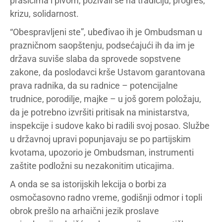
prasićima i pivom, pozivali se na tradiciju, progres,
krizu, solidarnost.
“Obespravljeni ste”, ubeđivao ih je Ombudsman u
prazničnom saopštenju, podsećajući ih da im je
država suviše slaba da sprovede sopstvene
zakone, da poslodavci krše Ustavom garantovana
prava radnika, da su radnice – potencijalne
trudnice, porodilje, majke – u još gorem položaju,
da je potrebno izvršiti pritisak na ministarstva,
inspekcije i sudove kako bi radili svoj posao. Službe
u državnoj upravi popunjavaju se po partijskim
kvotama, upozorio je Ombudsman, instrumenti
zaštite podložni su nezakonitim uticajima.
A onda se sa istorijskih lekcija o borbi za
osmočasovno radno vreme, godišnji odmor i topli
obrok prešlo na arhaični jezik proslave