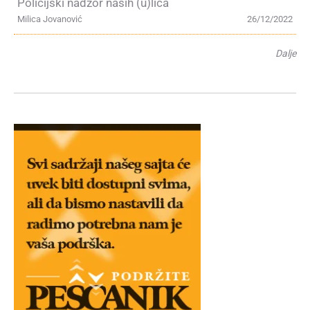
Policijski nadzor naših (u)lica
Milica Jovanović
26/12/2022
Dalje