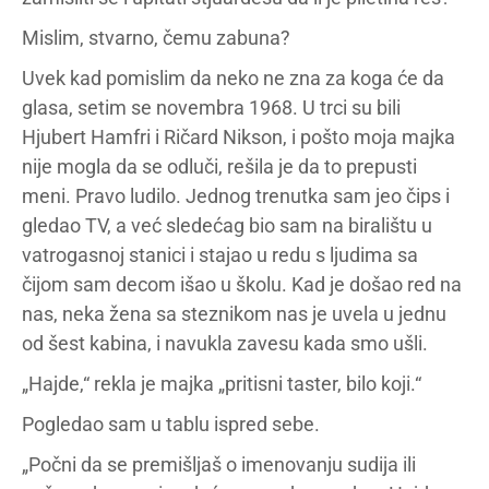
Mislim, stvarno, čemu zabuna?
Uvek kad pomislim da neko ne zna za koga će da
glasa, setim se novembra 1968. U trci su bili
Hjubert Hamfri i Ričard Nikson, i pošto moja majka
nije mogla da se odluči, rešila je da to prepusti
meni. Pravo ludilo. Jednog trenutka sam jeo čips i
gledao TV, a već sledećag bio sam na biralištu u
vatrogasnoj stanici i stajao u redu s ljudima sa
čijom sam decom išao u školu. Kad je došao red na
nas, neka žena sa steznikom nas je uvela u jednu
od šest kabina, i navukla zavesu kada smo ušli.
„Hajde,“ rekla je majka „pritisni taster, bilo koji.“
Pogledao sam u tablu ispred sebe.
„Počni da se premišljaš o imenovanju sudija ili