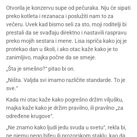
Otvorila je konzervu supe od pečuraka. Nju će sipati
preko kotleta i rezanaca i poslužiti nam to za
večeru. Uvek kad bismo seli za sto, moji roditelji bi
prestali da se svađaju direktno i nastavili raspravu
preko mojih sestara i mene. Lisa ispriča kako joj je
protekao dan u školi, i ako otac kaže kako je to
zanimljivo, majka počne da se smeje.
„Šta je smešno?“ pitao bi on.
„Ništa. Valjda svi imamo različite standarde. To je
sve.“
Kada mi otac kaže kako pogrešno držim viljušku,
majka kaže kako je držim pravilno, ili pravilno „za
određene krugove“.
„Ne znamo kako ljudi jedu svuda u svetu“, rekla bi,
ne njemu nego bifeu ili prozorskom staklu, kao da