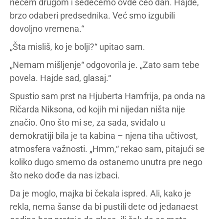
nečem drugom i sedećemo ovde ceo dan. Hajde,
brzo odaberi predsednika. Već smo izgubili
dovoljno vremena.“
„Šta misliš, ko je bolji?“ upitao sam.
„Nemam mišljenje“ odgovorila je. „Zato sam tebe
povela. Hajde sad, glasaj.“
Spustio sam prst na Hjuberta Hamfrija, pa onda na
Ričarda Niksona, od kojih mi nijedan ništa nije
značio. Ono što mi se, za sada, sviđalo u
demokratiji bila je ta kabina – njena tiha učtivost,
atmosfera važnosti. „Hmm,“ rekao sam, pitajući se
koliko dugo smemo da ostanemo unutra pre nego
što neko dođe da nas izbaci.
Da je moglo, majka bi čekala ispred. Ali, kako je
rekla, nema šanse da bi pustili dete od jedanaest