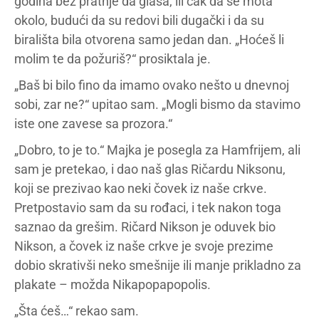
godina bez pratnje da glasa, ili čak da se mota
okolo, budući da su redovi bili dugački i da su
birališta bila otvorena samo jedan dan. „Hoćeš li
molim te da požuriš?“ prosiktala je.
„Baš bi bilo fino da imamo ovako nešto u dnevnoj
sobi, zar ne?“ upitao sam. „Mogli bismo da stavimo
iste one zavese sa prozora.“
„Dobro, to je to.“ Majka je posegla za Hamfrijem, ali
sam je pretekao, i dao naš glas Ričardu Niksonu,
koji se prezivao kao neki čovek iz naše crkve.
Pretpostavio sam da su rođaci, i tek nakon toga
saznao da grešim. Ričard Nikson je oduvek bio
Nikson, a čovek iz naše crkve je svoje prezime
dobio skrativši neko smešnije ili manje prikladno za
plakate – možda Nikapopapopolis.
„Šta ćeš…“ rekao sam.