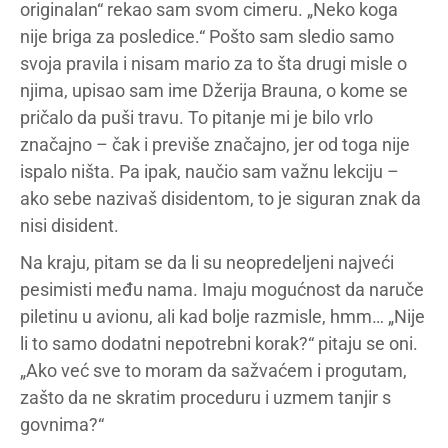
originalan“ rekao sam svom cimeru. „Neko koga
nije briga za posledice.“ Pošto sam sledio samo
svoja pravila i nisam mario za to šta drugi misle o
njima, upisao sam ime Džerija Brauna, o kome se
pričalo da puši travu. To pitanje mi je bilo vrlo
značajno – čak i previše značajno, jer od toga nije
ispalo ništa. Pa ipak, naučio sam važnu lekciju –
ako sebe nazivaš disidentom, to je siguran znak da
nisi disident.
Na kraju, pitam se da li su neopredeljeni najveći
pesimisti među nama. Imaju mogućnost da naruče
piletinu u avionu, ali kad bolje razmisle, hmm… „Nije
li to samo dodatni nepotrebni korak?“ pitaju se oni.
„Ako već sve to moram da sažvaćem i progutam,
zašto da ne skratim proceduru i uzmem tanjir s
govnima?“