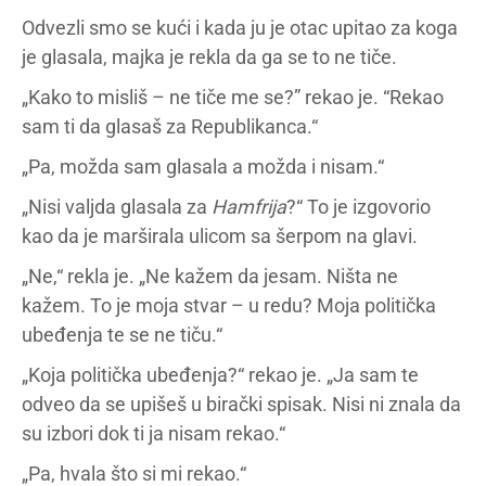
Odvezli smo se kući i kada ju je otac upitao za koga
je glasala, majka je rekla da ga se to ne tiče.
„Kako to misliš – ne tiče me se?” rekao je. “Rekao
sam ti da glasaš za Republikanca.“
„Pa, možda sam glasala a možda i nisam.“
„Nisi valjda glasala za
Hamfrija
?“ To je izgovorio
kao da je marširala ulicom sa šerpom na glavi.
„Ne,“ rekla je. „Ne kažem da jesam. Ništa ne
kažem. To je moja stvar – u redu? Moja politička
ubeđenja te se ne tiču.“
„Koja politička ubeđenja?“ rekao je. „Ja sam te
odveo da se upišeš u birački spisak. Nisi ni znala da
su izbori dok ti ja nisam rekao.“
„Pa, hvala što si mi rekao.“