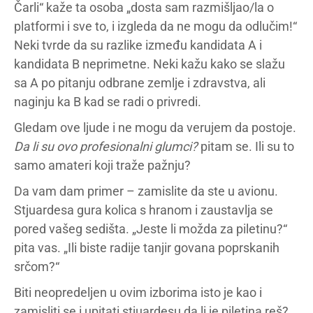
Čarli“ kaže ta osoba „dosta sam razmišljao/la o
platformi i sve to, i izgleda da ne mogu da odlučim!“
Neki tvrde da su razlike između kandidata A i
kandidata B neprimetne. Neki kažu kako se slažu
sa A po pitanju odbrane zemlje i zdravstva, ali
naginju ka B kad se radi o privredi.
Gledam ove ljude i ne mogu da verujem da postoje.
Da li su ovo profesionalni glumci?
pitam se. Ili su to
samo amateri koji traže pažnju?
Da vam dam primer – zamislite da ste u avionu.
Stjuardesa gura kolica s hranom i zaustavlja se
pored vašeg sedišta. „Jeste li možda za piletinu?“
pita vas. „Ili biste radije tanjir govana poprskanih
srčom?“
Biti neopredeljen u ovim izborima isto je kao i
zamisliti se i upitati stjuardesu da li je piletina reš?