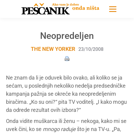
Neopredeljen
THE NEW YORKER
23/10/2008
Ne znam da li je oduvek bilo ovako, ali koliko se ja
sećam, u poslednjih nekoliko nedelja predsedničke
kampanja pažnja se okreće ka neopredeljenim
biračima. „Ko su oni?“ pita TV voditelj. „I kako mogu
da odrede rezultat ovih izbora?“
Onda vidite muškarca ili ženu – nekoga, kako mi se
uvek čini, ko se
mnogo raduje
što je na TV-u. „Pa,