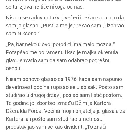
se ta izjava ne tiče nikoga od nas.
Nisam se radovao takvoj večeri i rekao sam ocu da
sam ja glasao. „Pustila me je,“ rekao sam „i izabrao
sam Niksona.“
„Pa, bar neko u ovoj porodici ima malo mozga.“
Potapšao me po ramenu i kad je majka okrenula
glavu shvatio sam da sam odabrao pogrešnu
osobu.
Nisam ponovo glasao da 1976, kada sam napunio
devetnaest godina i upisao se u spisak. Pošto sam
studirao u drugoj državi, poslao sam listić poštom.
Te godine je izbor bio između Džimija Kartera i
Džeralda Forda. Većina mojih prijatelja je glasala za
Kartera, ali pošto sam studirao umetnost,
predstavljao sam se kao disident. „To znači