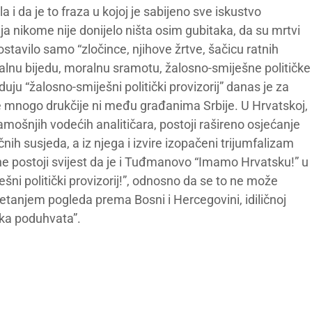
i da je to fraza u kojoj je sabijeno sve iskustvo
a nikome nije donijelo ništa osim gubitaka, da su mrtvi
 ostavilo samo “zločince, njihove žrtve, šačicu ratnih
ijalnu bijedu, moralnu sramotu, žalosno-smiješne političke
eduju “žalosno-smiješni politički provizorij” danas je za
e mnogo drukčije ni među građanima Srbije. U Hrvatskoj,
mošnjih vodećih analitičara, postoji rašireno osjećanje
nih susjeda, a iz njega i izvire izopačeni trijumfalizam
, ne postoji svijest da je i Tuđmanovo “Imamo Hrvatsku!” u
ni politički provizorij!”, odnosno da se to ne može
kretanjem pogleda prema Bosni i Hercegovini, idiličnoj
čka poduhvata”.