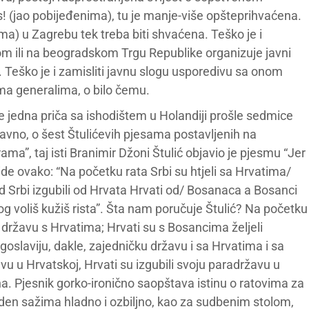
s! (jao pobijeđenima), tu je manje-više opšteprihvaćena.
ima) u Zagrebu tek treba biti shvaćena. Teško je i
m ili na beogradskom Trgu Republike organizuje javni
 Teško je i zamisliti javnu slogu usporedivu sa onom
ama generalima, o bilo čemu.
e jedna priča sa ishodištem u Holandiji prošle sedmice
ravno, o šest Štulićevih pjesama postavljenih na
ama”, taj isti Branimir Džoni Štulić objavio je pjesmu “Jer
a ide ovako: “Na početku rata Srbi su htjeli sa Hrvatima/
 Srbi izgubili od Hrvata Hrvati od/ Bosanaca a Bosanci
g voliš kužiš rista”. Šta nam poručuje Štulić? Na početku
ku državu s Hrvatima; Hrvati su s Bosancima željeli
goslaviju, dakle, zajedničku državu i sa Hrvatima i sa
vu u Hrvatskoj, Hrvati su izgubili svoju paradržavu u
na. Pjesnik gorko-ironično saopštava istinu o ratovima za
Buden sažima hladno i ozbiljno, kao za sudbenim stolom,