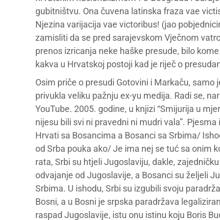
gubitništvu. Ona čuvena latinska fraza vae victi
Njezina varijacija vae victoribus! (jao pobjednic
zamisliti da se pred sarajevskom Vječnom vatro
prenos izricanja neke haške presude, bilo kome.
kakva u Hrvatskoj postoji kad je riječ o presud
Osim priče o presudi Gotovini i Markaču, samo j
privukla veliku pažnju ex-yu medija. Radi se, na
YouTube. 2005. godine, u knjizi “Smijurija u mjer
nijesu bili svi ni pravedni ni mudri vala”. Pjesm
Hrvati sa Bosancima a Bosanci sa Srbima/ Ishod
od Srba pouka ako/ Je ima nej se tuć sa onim ko
rata, Srbi su htjeli Jugoslaviju, dakle, zajednič
odvajanje od Jugoslavije, a Bosanci su željeli Ju
Srbima. U ishodu, Srbi su izgubili svoju paradrža
Bosni, a u Bosni je srpska paradržava legalizira
raspad Jugoslavije, istu onu istinu koju Boris 