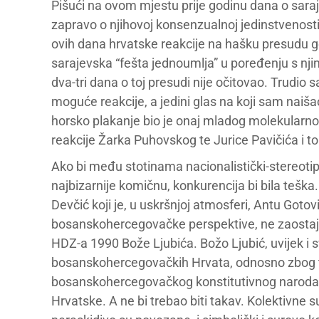
Pišući na ovom mjestu prije godinu dana o sar
zapravo o njihovoj konsenzualnoj jedinstvenost
ovih dana hrvatske reakcije na hašku presudu g
sarajevska “fešta jednoumlja” u poređenju s nji
dva-tri dana o toj presudi nije očitovao. Trudi
moguće reakcije, a jedini glas na koji sam naiš
horsko plakanje bio je onaj mladog molekularno
reakcije Žarka Puhovskog te Jurice Pavičića i to b
Ako bi među stotinama nacionalistički-stereotip
najbizarnije komičnu, konkurencija bi bila teška.
Devčić koji je, u uskršnjoj atmosferi, Antu Goto
bosanskohercegovačke perspektive, ne zaostaje
HDZ-a 1990 Bože Ljubića. Božo Ljubić, uvijek i
bosanskohercegovačkih Hrvata, odnosno zbog t
bosanskohercegovačkog konstitutivnog naroda, hl
Hrvatske. A ne bi trebao biti takav. Kolektivne