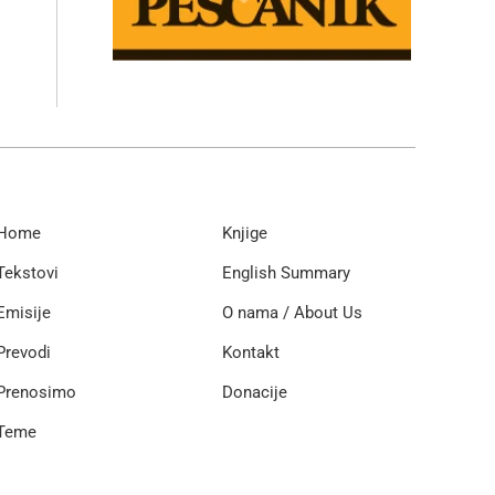
Home
Knjige
Tekstovi
English Summary
Emisije
O nama / About Us
Prevodi
Kontakt
Prenosimo
Donacije
Teme