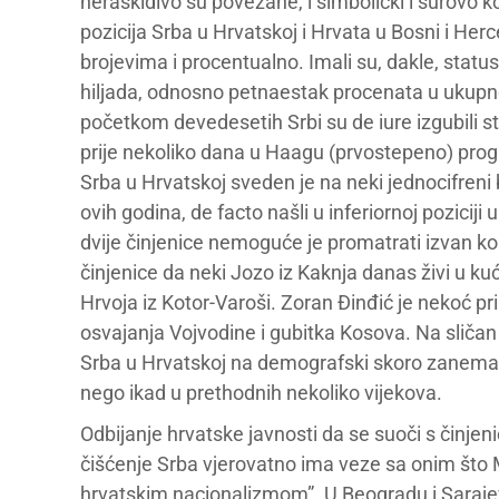
neraskidivo su povezane, i simbolički i surovo k
pozicija Srba u Hrvatskoj i Hrvata u Bosni i Herc
brojevima i procentualno. Imali su, dakle, stat
hiljada, odnosno petnaestak procenata u ukupno
početkom devedesetih Srbi su de iure izgubili st
prije nekoliko dana u Haagu (prvostepeno) pr
Srba u Hrvatskoj sveden je na neki jednocifreni
ovih godina, de facto našli u inferiornoj pozicij
dvije činjenice nemoguće je promatrati izvan ko
činjenice da neki Jozo iz Kaknja danas živi u kuć
Hrvoja iz Kotor-Varoši. Zoran Đinđić je nekoć
osvajanja Vojvodine i gubitka Kosova. Na sličan
Srba u Hrvatskoj na demografski skoro zanema
nego ikad u prethodnih nekoliko vijekova.
Odbijanje hrvatske javnosti da se suoči s činj
čišćenje Srba vjerovatno ima veze sa onim što
hrvatskim nacionalizmom”. U Beogradu i Sarajev