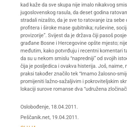
kad kaže da sve skupa nije imalo nikakvog smisla 
jugoslovenskog rasula, da deset godina ratovanj
stradali nizašto, da je sve to ratovanje iza sebe
profitera i široke mase gubitnika; ruševine, soc
provizorije”. Svijest da je država čiji pasoš posj
građane Bosne i Hercegovine opšte mjesto; nij
međutim, kako potvrđuju i recentni komentari ta
da su u nekom smislu “napredniji” od svojih istoč
čija je posljedica i ovakva histerija. Još, naime
praksi također značilo tek “Imamo žalosno-smiješ
promijeniti lažno-sažaljivim i pokroviteljskim s
lokaciji surove romanse dva “udružena zločina
Oslobođenje, 18.04.2011.
Peščanik.net, 19.04.2011.