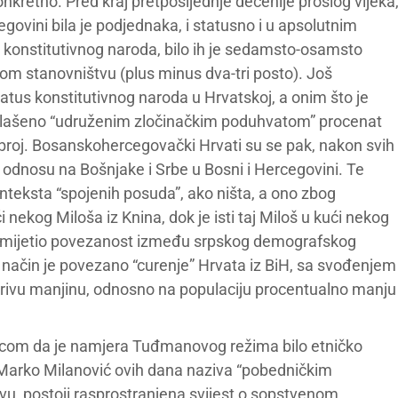
onkretno. Pred kraj pretposljednje decenije prošlog vijeka
egovini bila je podjednaka, i statusno i u apsolutnim
us konstitutivnog naroda, bilo ih je sedamsto-osamsto
m stanovništvu (plus minus dva-tri posto). Još
atus konstitutivnog naroda u Hrvatskoj, a onim što je
oglašeno “udruženim zločinačkim poduhvatom” procenat
 broj. Bosanskohercegovački Hrvati su se pak, nakon svih
i u odnosu na Bošnjake i Srbe u Bosni i Hercegovini. Te
nteksta “spojenih posuda”, ako ništa, a ono zbog
i nekog Miloša iz Knina, dok je isti taj Miloš u kući nekog
 primijetio povezanost između srpskog demografskog
 način je povezano “curenje” Hrvata iz BiH, sa svođenjem
rivu manjinu, odnosno na populaciju procentualno manju
enicom da je namjera Tuđmanovog režima bilo etničko
 Marko Milanović ovih dana naziva “pobedničkim
u, postoji rasprostranjena svijest o sopstvenom