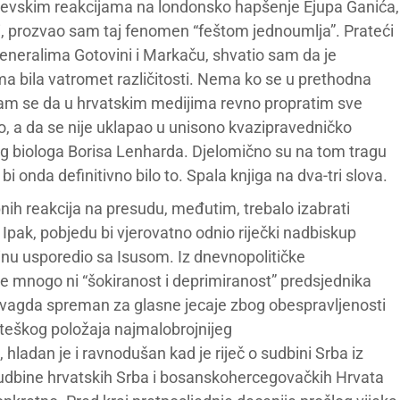
ajevskim reakcijama na londonsko hapšenje Ejupa Ganića,
i, prozvao sam taj fenomen “feštom jednoumlja”. Prateći
eneralima Gotovini i Markaču, shvatio sam da je
ma bila vatromet različitosti. Nema ko se u prethodna
o sam se da u hrvatskim medijima revno propratim sve
ao, a da se nije uklapao u unisono kvazipravedničko
g biologa Borisa Lenharda. Djelomično su na tom tragu
i onda definitivno bilo to. Spala knjiga na dva-tri slova.
nih reakcija na presudu, međutim, trebalo izabrati
 Ipak, pobjedu bi vjerovatno odnio riječki nadbiskup
vinu usporedio sa Isusom. Iz dnevnopolitičke
 mnogo ni “šokiranost i deprimiranost” predsjednika
 svagda spreman za glasne jecaje zbog obespravljenosti
eškog položaja najmalobrojnijeg
adan je i ravnodušan kad je riječ o sudbini Srba iz
 sudbine hrvatskih Srba i bosanskohercegovačkih Hrvata