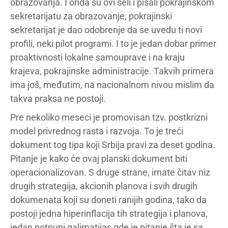
obrazovanja. I onda su ovi seli i pisali pokrajinskom
sekretarijatu za obrazovanje, pokrajinski
sekretarijat je dao odobrenje da se uvedu ti novi
profili, neki pilot programi. I to je jedan dobar primer
proaktivnosti lokalne samouprave i na kraju
krajeva, pokrajinske administracije. Takvih primera
ima još, međutim, na nacionalnom nivou mislim da
takva praksa ne postoji.
Pre nekoliko meseci je promovisan tzv. postkrizni
model privrednog rasta i razvoja. To je treći
dokument tog tipa koji Srbija pravi za deset godina.
Pitanje je kako će ovaj planski dokument biti
operacionalizovan. S druge strane, imate čitav niz
drugih strategija, akcionih planova i svih drugih
dokumenata koji su doneti ranijih godina, tako da
postoji jedna hiperinflacija tih strategija i planova,
jedan potpuni galimatijas gde je pitanje šta je sa