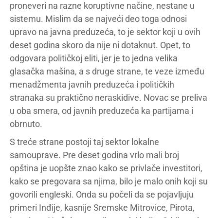
proneveri na razne koruptivne načine, nestane u
sistemu. Mislim da se najveći deo toga odnosi
upravo na javna preduzeća, to je sektor koji u ovih
deset godina skoro da nije ni dotaknut. Opet, to
odgovara političkoj eliti, jer je to jedna velika
glasačka mašina, a s druge strane, te veze između
menadžmenta javnih preduzeća i političkih
stranaka su praktično neraskidive. Novac se preliva
u oba smera, od javnih preduzeća ka partijama i
obrnuto.
S treće strane postoji taj sektor lokalne
samouprave. Pre deset godina vrlo mali broj
opština je uopšte znao kako se privlače investitori,
kako se pregovara sa njima, bilo je malo onih koji su
govorili engleski. Onda su počeli da se pojavljuju
primeri Inđije, kasnije Sremske Mitrovice, Pirota,