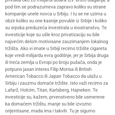
pod tim se podrazumeva zapravo koliko su strane
kompanije unele novca u Srbiju. I tu se ne uzima u
obzir koliko su one kasnije povukle iz Srbije i koliko
su srpska preduzeća investirala u inostranstvu. Te
investicije koje su ušle kroz privatizaciju su bile
najvećim delom motivisane zauzimanjem lokalnog
tržišta. Ako vi imate u Srbiji recimo tržište cigareta
koje vredi milijardu evra godišnje, jer je Srbija druga
ili treća zemlja u Evropi po broju pušača, onda je
potpuno jasan interes Filip Morisa ili British
American Tobacco ili Japan Tobacco da ulažu u
Srbiju i zauzmu domaće tržište. Isto važi recimo za
Lafarž, Holcim, Titan, Karlsberg, Hajneken. Te
investicije su, kažem, prvenstveno bile usmerene
ka domaćem tržištu, manje su bile izvozno
orijentisane, mada ima i takvih. Tu je sigurno