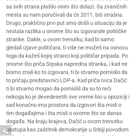
sa svih strana plašilo onim što dolazi. Sa zvaničnih
mesta su nam poručivali da će 2011. biti strašna.
Drugo, praktično prvi put smo došli u situaciju da je
nestala razlika u onome što su izgovarale političke
stranke. Dakle, u ovom trenutku, kad bi samo
gledali izjave političara, ti više ne možeš na osnovu
toga da kažeš kojoj stranci koji političar pripada. Po
onome što priča Srpska napredna stranka, i kad ne
bismo znali ko to izgovara, ti bi stvarno pomislio da
to pričaju predstavnici LDP-a. Kad priča Ivica Dačić
ti bi stvarno mogao da pomisliš da su to reči
nekoga ko je devedesetih sve vreme bio u opoziciji i
sad konačno ima prostora da izgovori šta misli o
tim događajima i šta misli o ovome što se danas
događa. Na kraju krajeva, Dačić u ovom trenutku
nastupa kao zaštitnik demokratije u Srbiji povodom