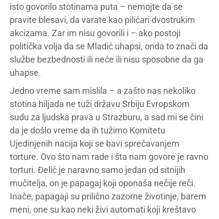
isto govorilo stotinama puta – nemojte da se
pravite blesavi, da varate kao pilićari dvostrukim
akcizama. Zar im nisu govorili i – ako postoji
politička volja da se Mladić uhapsi, onda to znači da
službe bezbednosti ili neće ili nisu sposobne da ga
uhapse.
Jedno vreme sam mislila – a zašto nas nekoliko
stotina hiljada ne tuži državu Srbiju Evropskom
sudu za ljudska prava u Strazburu, a sad mi se čini
da je došlo vreme da ih tužimo Komitetu
Ujedinjenih nacija koji se bavi sprečavanjem
torture. Ovo što nam rade i šta nam govore je ravno
torturi. Đelić je naravno samo jedan od sitnijih
mučitelja, on je papagaj koji oponaša nečije reči.
Inače, papagaji su prilično zazorne životinje, barem
meni, one su kao neki živi automati koji kreštavo