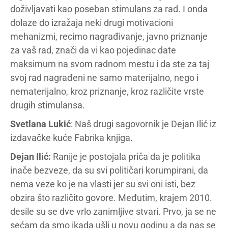
doživljavati kao poseban stimulans za rad. I onda
dolaze do izražaja neki drugi motivacioni
mehanizmi, recimo nagrađivanje, javno priznanje
za vaš rad, znači da vi kao pojedinac date
maksimum na svom radnom mestu i da ste za taj
svoj rad nagrađeni ne samo materijalno, nego i
nematerijalno, kroz priznanje, kroz različite vrste
drugih stimulansa.
Svetlana Lukić
: Naš drugi sagovornik je Dejan Ilić iz
izdavačke kuće Fabrika knjiga.
Dejan Ilić:
Ranije je postojala priča da je politika
inače bezveze, da su svi političari korumpirani, da
nema veze ko je na vlasti jer su svi oni isti, bez
obzira što različito govore. Međutim, krajem 2010.
desile su se dve vrlo zanimljive stvari. Prvo, ja se ne
sećam da smo ikada ušli u novu godinu a da nas se