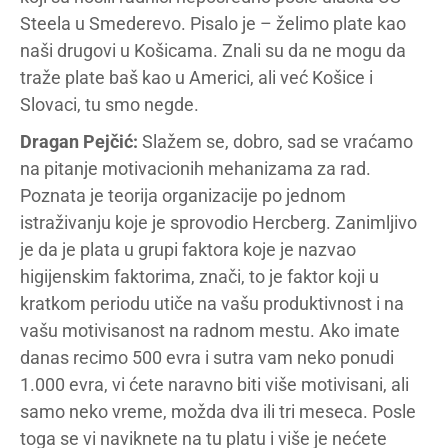
Steela u Smederevo. Pisalo je – želimo plate kao
naši drugovi u Košicama. Znali su da ne mogu da
traže plate baš kao u Americi, ali već Košice i
Slovaci, tu smo negde.
Dragan Pejčić:
Slažem se, dobro, sad se vraćamo
na pitanje motivacionih mehanizama za rad.
Poznata je teorija organizacije po jednom
istraživanju koje je sprovodio Hercberg. Zanimljivo
je da je plata u grupi faktora koje je nazvao
higijenskim faktorima, znači, to je faktor koji u
kratkom periodu utiče na vašu produktivnost i na
vašu motivisanost na radnom mestu. Ako imate
danas recimo 500 evra i sutra vam neko ponudi
1.000 evra, vi ćete naravno biti više motivisani, ali
samo neko vreme, možda dva ili tri meseca. Posle
toga se vi naviknete na tu platu i više je nećete