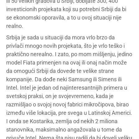
ili 50 velikih gradova u Srbiji, dobijate 300, 400
investicionih projekata koji su potrebni Srbiji da bi
se ekonomski oporavila, a to u ovoj situaciji nije
realno.
Srbija je sada u situaciji da mora vrlo brzo da
privlači mnogo novih projekata, što je vrlo teško i
praktično nerealno. I zato, po mom mišljenju, jedino
model Fiata primenjen na ovaj ili onaj način može
da omogući Srbiji da dovede te velike strane
kompanije. Da dođe neki Samsung ili Simens ili
Intel. Intel je jedan od najinteresantnijih primera u
svetskoj praksi, on je svojevremeno, kada je
razmišljao o svojoj novoj fabrici mikročipova, birao
između više lokacija, pre svega u Latinskoj Americi.
I onda se Kostarika, zemlja od nekih 2 miliona
stanovnika, maksimalno angažovala u tome da
privuče Intel. Nema šta nisu radili da bi doveli veliku