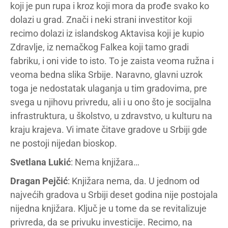
koji je pun rupa i kroz koji mora da prođe svako ko
dolazi u grad. Znači i neki strani investitor koji
recimo dolazi iz islandskog Aktavisa koji je kupio
Zdravlje, iz nemačkog Falkea koji tamo gradi
fabriku, i oni vide to isto. To je zaista veoma ružna i
veoma bedna slika Srbije. Naravno, glavni uzrok
toga je nedostatak ulaganja u tim gradovima, pre
svega u njihovu privredu, ali i u ono što je socijalna
infrastruktura, u školstvo, u zdravstvo, u kulturu na
kraju krajeva. Vi imate čitave gradove u Srbiji gde
ne postoji nijedan bioskop.
Svetlana Lukić
: Nema knjižara…
Dragan Pejčić
: Knjižara nema, da. U jednom od
najvećih gradova u Srbiji deset godina nije postojala
nijedna knjižara. Ključ je u tome da se revitalizuje
privreda, da se privuku investicije. Recimo, na