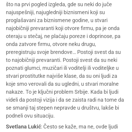
što na prvi pogled izgleda, gde su neki do juče
najuspešniji, najugledniji biznismeni koji su
proglašavani za biznismene godine, u stvari
najobičniji prevaranti koji otvore firmu, pa je onda
oteraju u stečaj, ne plaćaju poreze i doprinose, pa
onda zatvore firmu, otvore neku drugu,
preregistruju svoje brendove… Postoji svest da su
to najobičniji prevaranti. Postoji svest da su neki
poznati glumci, muzičari ili voditelji ili voditeljke u
stvari prostitutke najviše klase, da su oni ljudi za
koje smo verovali da su ugledni, u stvari moralne
nakaze. To je ključni problem Srbije. Kada bi ljudi
videli da postoji vizija i da se zaista radi na tome da
se smanji taj stepen nepravde u društvu, lakše bi
podneli ovu situaciju.
Svetlana Lukić
: Često se kaže, ma ne, ovde ljudi