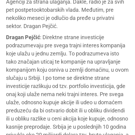
Agenciji za strana ulaganja. Dakle, radio je za svih
pet postpetooktobarskih vlada. Međutim, pre
nekoliko meseci je odlučio da pređe u privatni
sektor. Dragan Pejčić.
Dragan Pejčić
: Direktne strane investicije
podrazumevaju pre svega trajni interes kompanija
koje ulažu u jednu zemlju. To podrazumeva isto
tako značajan uticaj te kompanije na upravljanje
kompanijom koju osniva u zemlji domaćinu, u ovom
slučaju u Srbiji. I po tome se direktne strane
investicije razlikuju od tzv. portfolio investicija, gde
onaj koji ulaže nema neki trajni interes. Pre svega
ulaže, odnosno kupuje akcije ili udeo u domaćem
preduzeću da bi ostvario dobit ili u obliku dividendi
ili u obliku razlike u ceni akcija koje kupuje, odnosno
kasnije preprodaje. Srbija je u poslednjih 10 godina
privukla oko 20 milijardi dolara tzv. bruto ulaganja, a