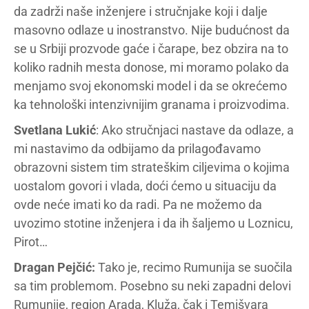
da zadrži naše inženjere i stručnjake koji i dalje
masovno odlaze u inostranstvo. Nije budućnost da
se u Srbiji prozvode gaće i čarape, bez obzira na to
koliko radnih mesta donose, mi moramo polako da
menjamo svoj ekonomski model i da se okrećemo
ka tehnološki intenzivnijim granama i proizvodima.
Svetlana Lukić
: Ako stručnjaci nastave da odlaze, a
mi nastavimo da odbijamo da prilagođavamo
obrazovni sistem tim strateškim ciljevima o kojima
uostalom govori i vlada, doći ćemo u situaciju da
ovde neće imati ko da radi. Pa ne možemo da
uvozimo stotine inženjera i da ih šaljemo u Loznicu,
Pirot…
Dragan Pejčić:
Tako je, recimo Rumunija se suočila
sa tim problemom. Posebno su neki zapadni delovi
Rumunije, region Arada, Kluža, čak i Temišvara