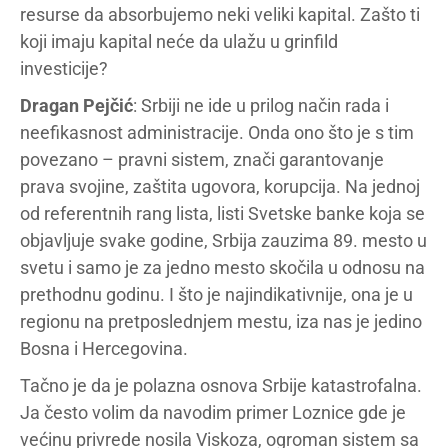
resurse da absorbujemo neki veliki kapital. Zašto ti
koji imaju kapital neće da ulažu u grinfild
investicije?
Dragan Pejčić
: Srbiji ne ide u prilog način rada i
neefikasnost administracije. Onda ono što je s tim
povezano – pravni sistem, znači garantovanje
prava svojine, zaštita ugovora, korupcija. Na jednoj
od referentnih rang lista, listi Svetske banke koja se
objavljuje svake godine, Srbija zauzima 89. mesto u
svetu i samo je za jedno mesto skočila u odnosu na
prethodnu godinu. I što je najindikativnije, ona je u
regionu na pretposlednjem mestu, iza nas je jedino
Bosna i Hercegovina.
Tačno je da je polazna osnova Srbije katastrofalna.
Ja često volim da navodim primer Loznice gde je
većinu privrede nosila Viskoza, ogroman sistem sa