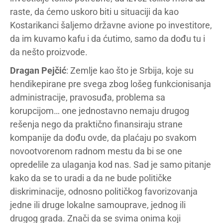
raste, da ćemo uskoro biti u situaciji da kao
Kostarikanci šaljemo državne avione po investitore,
da im kuvamo kafu i da ćutimo, samo da dođu tu i
da nešto proizvode.
Dragan Pejčić
: Zemlje kao što je Srbija, koje su
hendikepirane pre svega zbog lošeg funkcionisanja
administracije, pravosuđa, problema sa
korupcijom… one jednostavno nemaju drugog
rešenja nego da praktično finansiraju strane
kompanije da dođu ovde, da plaćaju po svakom
novootvorenom radnom mestu da bi se one
opredelile za ulaganja kod nas. Sad je samo pitanje
kako da se to uradi a da ne bude političke
diskriminacije, odnosno političkog favorizovanja
jedne ili druge lokalne samouprave, jednog ili
drugog grada. Znači da se svima onima koji