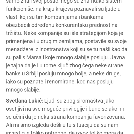
samo znali svoj posao, nego su znali kako sistem
funkcioniše, na kraju krajeva poznavali su ljude u
vlasti koji su tim kompanijama i bankama
obezbedili određenu konkurentsku prednost na
tržištu. Neke kompanije su išle strategijom koja je
primenjena i u drugim zemljama, postavile su svoje
menadžere iz inostranstva koji su se tu našli kao da
su pali s Marsa i koje mnogo slabije posluju. Javna
je tajna da je i u tome ključ zbog čega neke strane
banke u Srbiji posluju mnogo bolje, a neke druge,
iako su poznate i renomirane, kod nas posluju
mnogo slabije.
Svetlana Lukić:
Ljudi su zbog siromaštva jako
osetljivi na sve moguće privilegije i bune se ako im
se učini da je neka strana kompanija favorizovana.
Ali mi smo izgleda došli u tu situaciju da su nam
investicije toliko potrebne, da izvoz toliko mora da