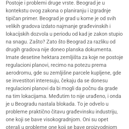
Postoje i problemi druge vrste. Beograd je u
kontekstu ovog zakona o planiranju i izgradnje
tipičan primer. Beograd je grad u kome je od svih
velikih gradova izdato najmanje građevinskih i
lokacijskih dozvola u periodu od kad je zakon stupio
na snagu. Zašto? Zato što Beograd za razliku od
drugih gradova nije doneo planska dokumenta.
Imate desetine hektara zemljišta za koje ne postoje
regulacioni planovi, recimo na potezu prema
aerodromu, gde su zemljišne parcele kupljene, gde
se investitori interesuju, čekaju da se donesu
regulacioni planovi da bi mogli da počnu da grade
na tim lokacijama. Međutim to nije urađeno, i onda
je u Beogradu nastala blokada. To je odvelo u
probleme praktično čitavu građevinsku industriju,
one koji se bave visokogradnjom. Oni su opet
oterali u probleme one koji se bave proizvodnjom