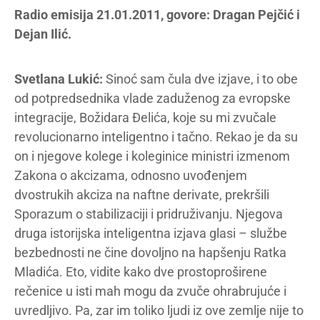
Radio emisija 21.01.2011, govore: Dragan Pejčić i
Dejan Ilić.
Svetlana Lukić:
Sinoć sam čula dve izjave, i to obe
od potpredsednika vlade zaduženog za evropske
integracije, Božidara Đelića, koje su mi zvučale
revolucionarno inteligentno i tačno. Rekao je da su
on i njegove kolege i koleginice ministri izmenom
Zakona o akcizama, odnosno uvođenjem
dvostrukih akciza na naftne derivate, prekršili
Sporazum o stabilizaciji i pridruživanju. Njegova
druga istorijska inteligentna izjava glasi – službe
bezbednosti ne čine dovoljno na hapšenju Ratka
Mladića. Eto, vidite kako dve prostoproširene
rečenice u isti mah mogu da zvuče ohrabrujuće i
uvredljivo. Pa, zar im toliko ljudi iz ove zemlje nije to