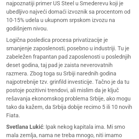
najpoznatiji primer US Steel u Smederevu koji je
ubedljivo najveći domaći izvoznik sa procentom od
10-15% udela u ukupnom srpskom izvozu na
godišnjem nivou.
Logična posledica procesa privatizacije je
smanjenje zaposlenosti, posebno u industriji. Tu je
zabeležen frapantan pad zaposlenosti u poslednjih
deset godina, taj pad je zaista neverovatnih
razmera. Zbog toga su Srbiji narednih godina
najpotrebnije tzv. grinfild investicije. Tačno je da tu
postoje pozitivni trendovi, ali mislim da je ključ
rešavanja ekonomskog problema Srbije, ako mogu
tako da kažem, da Srbija dobije recimo 5 ili 10 novih
Fiata.
Svetlana Lukić
: Ipak nekog kapitala ima. Mi smo
mala zemlja, nama ne treba mnogo, niti imamo