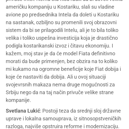
američku kompaniju u Kostariku, slali su vladine
avione po predsednika Intela da doleti u Kostariku
na sastanak, ozbiljno su promenili svoj obrazovni
sistem da bi se prilagodili Intelu, ali je to bila toliko
velika i toliko uspešna investicija koja je drastično
podigla kostarikanski izvoz i čitavu ekonomiju. I
kažem, moj stav je da će model Fiata definitivno
morati da bude primenjen, bez obzira na to koliko
mi kukamo na ogromne beneficije koje Fiat dobija i
koje će nastaviti da dobija. Ali u ovoj situaciji
svojevrsnih makaza nema druge mogućnosti za
Srbiju nego da na taj način privuče velike strane
kompanije.
Svetlana Lukić
: Postoji teza da srednji sloj državne
uprave i lokalna samouprava, iz sitnosopstveničkih
razloga, najviše opstruira reforme i modernizaciju.