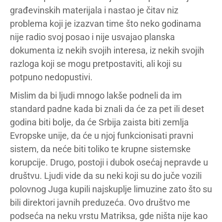
građevinskih materijala i nastao je čitav niz
problema koji je izazvan time što neko godinama
nije radio svoj posao i nije usvajao planska
dokumenta iz nekih svojih interesa, iz nekih svojih
razloga koji se mogu pretpostaviti, ali koji su
potpuno nedopustivi.
Mislim da bi ljudi mnogo lakše podneli da im
standard padne kada bi znali da će za pet ili deset
godina biti bolje, da će Srbija zaista biti zemlja
Evropske unije, da će u njoj funkcionisati pravni
sistem, da neće biti toliko te krupne sistemske
korupcije. Drugo, postoji i dubok osećaj nepravde u
društvu. Ljudi vide da su neki koji su do juče vozili
polovnog Juga kupili najskuplje limuzine zato što su
bili direktori javnih preduzeća. Ovo društvo me
podseća na neku vrstu Matriksa, gde ništa nije kao