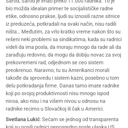
Sartid, Sartid je imao preko 11.000 radnika. To je
bio možda idealan primer te socijalističke radne
etike, odnosno prakse, ljudi su iznosili razne sitnice
iz preduzeća, potkradali na svaki način, nisu radili
ništa… Međutim, za vrlo kratko vreme nakon što su
rešeni neki problemi sa sindikatima, kada su radnici
videli da ima posla, da moraju mnogo da rade ali da
zarađuju redovno, da mogu da dobiju novac za svoj
prekovremeni rad, odjednom se ceo sistem
preokrenuo. Naravno, tu su Amerikanci morali
takođe da sprovedu i sistem kazni, posebno u tom
delu potkradanja firme. Danas tamo imate radnike
koji po svojoj produktivnosti nisu mnogo ispod
nivoa, ako nisu i na višem nivou u odnosu na
radnike recimo u Slovačkoj ili čak u Americi.
Svetlana Lukić
: Sećam se jednog od transparenta
koji su nosili radnici neposredno posle ulaska US