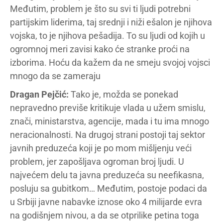
Međutim, problem je što su svi ti ljudi potrebni
partijskim liderima, taj srednji i niži ešalon je njihova
vojska, to je njihova pešadija. To su ljudi od kojih u
ogromnoj meri zavisi kako će stranke proći na
izborima. Hoću da kažem da ne smeju svojoj vojsci
mnogo da se zameraju
Dragan Pejčić:
Tako je, možda se ponekad
nepravedno previše kritikuje vlada u užem smislu,
znači, ministarstva, agencije, mada i tu ima mnogo
neracionalnosti. Na drugoj strani postoji taj sektor
javnih preduzeća koji je po mom mišljenju veći
problem, jer zapošljava ogroman broj ljudi. U
najvećem delu ta javna preduzeća su neefikasna,
posluju sa gubitkom… Međutim, postoje podaci da
u Srbiji javne nabavke iznose oko 4 milijarde evra
na godišnjem nivou, a da se otprilike petina toga