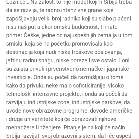
Loznice… Na žalost, to nije model kojim Srbija treba
da se razvija, te radno intenzivne grane koje
zapošljavaju veliki broj radnika koji su slabo plaćeni
nisu naš put u ekonomsku budućnost. I imate
primer Češke, jedne od najuspešnijih zemalja u tom
smislu, koja se na početku promovisala kao
destinacija koja nudi niske troškove poslovanja,
jeftinu radnu snagu, niske poreze i sve ostalo. I oni
su zaista privukli prvenstveno nemačke i japanske
investicije. Onda su počeli da razmišljaju o tome
kako da privuku neke malo sofisticiranije, visoko
tehnološki intenzivne projekte, i onda su počeli da
razvijaju industrijske zone, industrijske parkove, da
uvode nove obrazovne programe, dovode američke
i druge univerzitete koji će obrazovati njihove
menadžere i inženjere. Pitanje je na koji će način
Srbija razvijati svoj obrazovni sistem, da li će uspeti