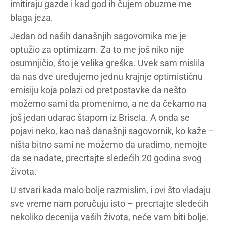
imitiraju gazde i kad god ih čujem obuzme me
blaga jeza.
Jedan od naših današnjih sagovornika me je
optužio za optimizam. Za to me još niko nije
osumnjičio, što je velika greška. Uvek sam mislila
da nas dve uređujemo jednu krajnje optimističnu
emisiju koja polazi od pretpostavke da nešto
možemo sami da promenimo, a ne da čekamo na
još jedan udarac štapom iz Brisela. A onda se
pojavi neko, kao naš današnji sagovornik, ko kaže –
ništa bitno sami ne možemo da uradimo, nemojte
da se nadate, precrtajte sledećih 20 godina svog
života.
U stvari kada malo bolje razmislim, i ovi što vladaju
sve vreme nam poručuju isto – precrtajte sledećih
nekoliko decenija vaših života, neće vam biti bolje.