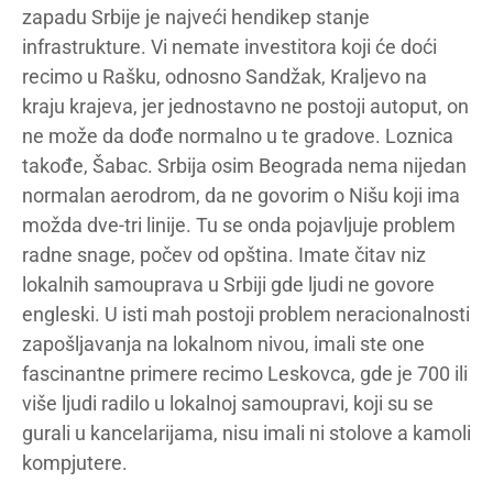
zapadu Srbije je najveći hendikep stanje
infrastrukture. Vi nemate investitora koji će doći
recimo u Rašku, odnosno Sandžak, Kraljevo na
kraju krajeva, jer jednostavno ne postoji autoput, on
ne može da dođe normalno u te gradove. Loznica
takođe, Šabac. Srbija osim Beograda nema nijedan
normalan aerodrom, da ne govorim o Nišu koji ima
možda dve-tri linije. Tu se onda pojavljuje problem
radne snage, počev od opština. Imate čitav niz
lokalnih samouprava u Srbiji gde ljudi ne govore
engleski. U isti mah postoji problem neracionalnosti
zapošljavanja na lokalnom nivou, imali ste one
fascinantne primere recimo Leskovca, gde je 700 ili
više ljudi radilo u lokalnoj samoupravi, koji su se
gurali u kancelarijama, nisu imali ni stolove a kamoli
kompjutere.