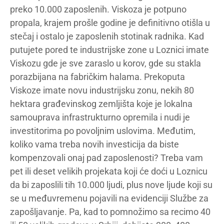
preko 10.000 zaposlenih. Viskoza je potpuno
propala, krajem prošle godine je definitivno otišla u
stečaj i ostalo je zaposlenih stotinak radnika. Kad
putujete pored te industrijske zone u Loznici imate
Viskozu gde je sve zaraslo u korov, gde su stakla
porazbijana na fabričkim halama. Prekoputa
Viskoze imate novu industrijsku zonu, nekih 80
hektara građevinskog zemljišta koje je lokalna
samouprava infrastrukturno opremila i nudi je
investitorima po povoljnim uslovima. Međutim,
koliko vama treba novih investicija da biste
kompenzovali onaj pad zaposlenosti? Treba vam
pet ili deset velikih projekata koji će doći u Loznicu
da bi zaposlili tih 10.000 ljudi, plus nove ljude koji su
se u međuvremenu pojavili na evidenciji Službe za
zapošljavanje. Pa, kad to pomnožimo sa recimo 40