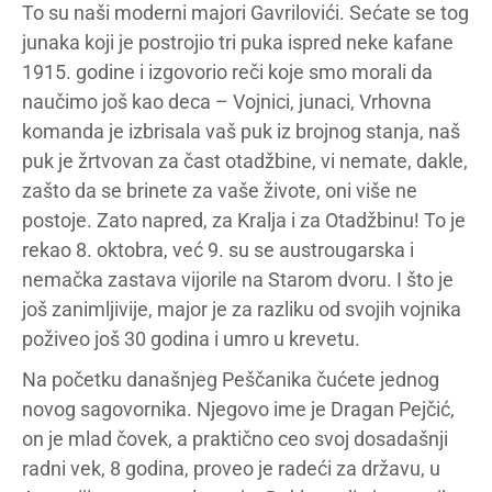
To su naši moderni majori Gavrilovići. Sećate se tog
junaka koji je postrojio tri puka ispred neke kafane
1915. godine i izgovorio reči koje smo morali da
naučimo još kao deca – Vojnici, junaci, Vrhovna
komanda je izbrisala vaš puk iz brojnog stanja, naš
puk je žrtvovan za čast otadžbine, vi nemate, dakle,
zašto da se brinete za vaše živote, oni više ne
postoje. Zato napred, za Kralja i za Otadžbinu! To je
rekao 8. oktobra, već 9. su se austrougarska i
nemačka zastava vijorile na Starom dvoru. I što je
još zanimljivije, major je za razliku od svojih vojnika
poživeo još 30 godina i umro u krevetu.
Na početku današnjeg Peščanika čućete jednog
novog sagovornika. Njegovo ime je Dragan Pejčić,
on je mlad čovek, a praktično ceo svoj dosadašnji
radni vek, 8 godina, proveo je radeći za državu, u