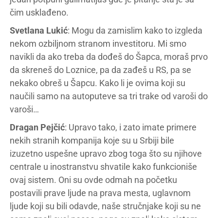
čim usklađeno.
Svetlana Lukić
: Mogu da zamislim kako to izgleda
nekom ozbiljnom stranom investitoru. Mi smo
navikli da ako treba da dođeš do Šapca, moraš prvo
da skreneš do Loznice, pa da zađeš u RS, pa se
nekako obreš u Šapcu. Kako li je ovima koji su
naučili samo na autoputeve sa tri trake od varoši do
varoši…
Dragan Pejčić
: Upravo tako, i zato imate primere
nekih stranih kompanija koje su u Srbiji bile
izuzetno uspešne upravo zbog toga što su njihove
centrale u inostranstvu shvatile kako funkcioniše
ovaj sistem. Oni su ovde odmah na početku
postavili prave ljude na prava mesta, uglavnom
ljude koji su bili odavde, naše stručnjake koji su ne