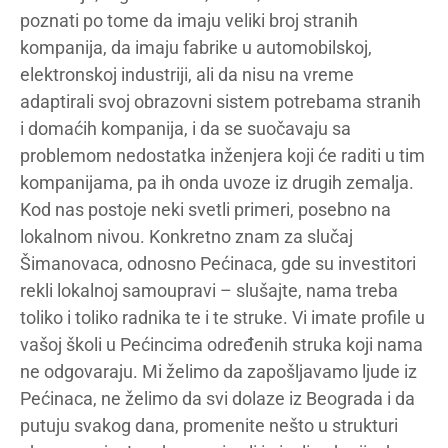
poznati po tome da imaju veliki broj stranih
kompanija, da imaju fabrike u automobilskoj,
elektronskoj industriji, ali da nisu na vreme
adaptirali svoj obrazovni sistem potrebama stranih
i domaćih kompanija, i da se suočavaju sa
problemom nedostatka inženjera koji će raditi u tim
kompanijama, pa ih onda uvoze iz drugih zemalja.
Kod nas postoje neki svetli primeri, posebno na
lokalnom nivou. Konkretno znam za slučaj
Šimanovaca, odnosno Pećinaca, gde su investitori
rekli lokalnoj samoupravi – slušajte, nama treba
toliko i toliko radnika te i te struke. Vi imate profile u
vašoj školi u Pećincima određenih struka koji nama
ne odgovaraju. Mi želimo da zapošljavamo ljude iz
Pećinaca, ne želimo da svi dolaze iz Beograda i da
putuju svakog dana, promenite nešto u strukturi