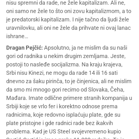
nisu spremni da rade, ne žele kapitalizam. Ali ne,
oni samo ne žele to što oni zovu kapitalizmom, a to
je predatorski kapitalizam. I nije tačno da ljudi žele
uravnilovku, ali oni ne žele da prihvate ni ovaj lanac
ishrane…
Dragan Pejčić:
Apsolutno, ja ne mislim da su naši
gori od radnika u nekim drugim zemljama. Jeste,
postoji to nasleđe socijalizma. Na kraju krajeva,
Srbi nisu Kinezi, ne mogu da rade 14 ili 16 sati
dnevno za šaku pirinča, to je činjenica, ali ne mislim
da smo mi mnogo gori recimo od Slovaka, Čeha,
Mađara. Imate odlične primere stranih kompanija u
Srbiji koje se vrlo fer i korektno odnose prema
radnicima, koje redovno isplaćuju plate, gde su
plate pristojne i gde radnici rade bez ikakvih
problema. Kad je US Steel svojevremeno kupio