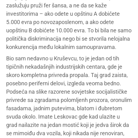
zaslužuju pruži fer šansa, a ne da se kaže
investitorima – ako odete u opštinu A dobićete
5.000 evra po novozaposlenom, a ako odete
uopštinu B dobićete 10.000 evra. To bi bila ne samo
politička diskriminacija nego bi se stvorila nelojalna
konkurencija među lokalnim samoupravama.
Bio sam nedavno u Kruševcu, to je jedan od tih
tipičnih nekadašnjih industrijskih centara, gde je
skoro kompletna privreda propala. Taj grad zaista,
posebno periferni delovi, izgleda veoma bedno.
Podseća na slike razorene sovjetske socijalističke
privrede sa zgradama polomljenh prozora, oronulim
fasadama, jadnim putevima, blatom i đubretom
svuda okolo. Imate Leskovac gde kad ulazite u
grad nailazite na jedan mostić koji je jedva širok da
se mimoiđu dva vozila, koji nikada nije renoviran,