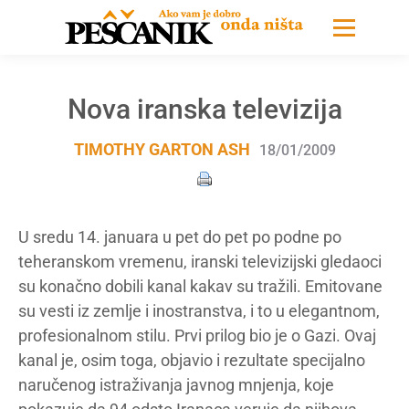
Nova iranska televizija
TIMOTHY GARTON ASH
18/01/2009
U sredu 14. januara u pet do pet po podne po
teheranskom vremenu, iranski televizijski gledaoci
su konačno dobili kanal kakav su tražili. Emitovane
su vesti iz zemlje i inostranstva, i to u elegantnom,
profesionalnom stilu. Prvi prilog bio je o Gazi. Ovaj
kanal je, osim toga, objavio i rezultate specijalno
naručenog istraživanja javnog mnjenja, koje