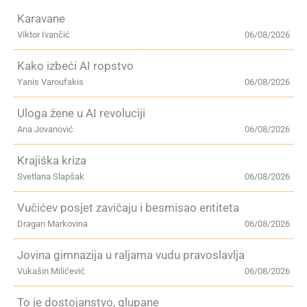
Karavane
Viktor Ivančić
06/08/2026
Kako izbeći AI ropstvo
Yanis Varoufakis
06/08/2026
Uloga žene u AI revoluciji
Ana Jovanović
06/08/2026
Krajiška kriza
Svetlana Slapšak
06/08/2026
Vučićev posjet zavičaju i besmisao entiteta
Dragan Markovina
06/08/2026
Jovina gimnazija u raljama vudu pravoslavlja
Vukašin Milićević
06/08/2026
To je dostojanstvo, glupane