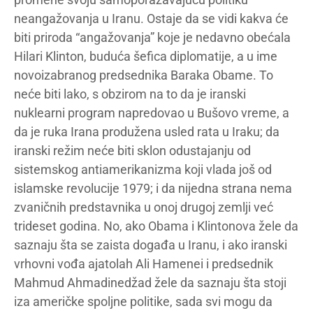
neangažovanja u Iranu. Ostaje da se vidi kakva će
biti priroda “angažovanja” koje je nedavno obećala
Hilari Klinton, buduća šefica diplomatije, a u ime
novoizabranog predsednika Baraka Obame. To
neće biti lako, s obzirom na to da je iranski
nuklearni program napredovao u Bušovo vreme, a
da je ruka Irana produžena usled rata u Iraku; da
iranski režim neće biti sklon odustajanju od
sistemskog antiamerikanizma koji vlada još od
islamske revolucije 1979; i da nijedna strana nema
zvaničnih predstavnika u onoj drugoj zemlji već
trideset godina. No, ako Obama i Klintonova žele da
saznaju šta se zaista događa u Iranu, i ako iranski
vrhovni vođa ajatolah Ali Hamenei i predsednik
Mahmud Ahmadinedžad žele da saznaju šta stoji
iza američke spoljne politike, sada svi mogu da