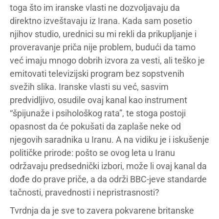
toga što im iranske vlasti ne dozvoljavaju da
direktno izveštavaju iz Irana. Kada sam posetio
njihov studio, urednici su mi rekli da prikupljanje i
proveravanje priča nije problem, budući da tamo
već imaju mnogo dobrih izvora za vesti, ali teško je
emitovati televizijski program bez sopstvenih
svežih slika. Iranske vlasti su već, sasvim
predvidljivo, osudile ovaj kanal kao instrument
“špijunaže i psihološkog rata”, te stoga postoji
opasnost da će pokušati da zaplaše neke od
njegovih saradnika u Iranu. A na vidiku je i iskušenje
političke prirode: pošto se ovog leta u Iranu
održavaju predsednički izbori, može li ovaj kanal da
dođe do prave priče, a da održi BBC-jeve standarde
tačnosti, pravednosti i nepristrasnosti?
Tvrdnja da je sve to zavera pokvarene britanske