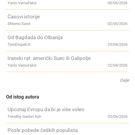
Yanis Varoufakis
03/06/2026
Časovi istorije
Shlomo Sand
02/05/2026
Od Bagdada do Olbanija
TomDispatch
29/04/2026
Iranski rat: američki Suec ili Galipolje
Yanis Varoufakis
22/04/2026
Dalje
Od istog autora
Upoznaj Evropu da bi je više voleo
Timothy Garton Ash
20/06/2026
Posle pobede čeških populista