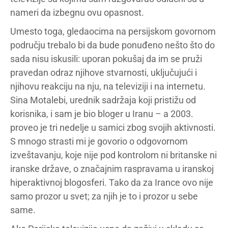
nameri da izbegnu ovu opasnost.
Umesto toga, gledaocima na persijskom govornom
području trebalo bi da bude ponuđeno nešto što do
sada nisu iskusili: uporan pokušaj da im se pruži
pravedan odraz njihove stvarnosti, uključujući i
njihovu reakciju na nju, na televiziji i na internetu.
Sina Motalebi, urednik sadržaja koji pristižu od
korisnika, i sam je bio bloger u Iranu – a 2003.
proveo je tri nedelje u samici zbog svojih aktivnosti.
S mnogo strasti mi je govorio o odgovornom
izveštavanju, koje nije pod kontrolom ni britanske ni
iranske države, o značajnim raspravama u iranskoj
hiperaktivnoj blogosferi. Tako da za Irance ovo nije
samo prozor u svet; za njih je to i prozor u sebe
same.