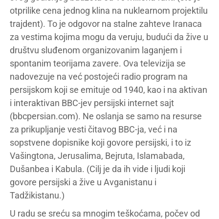
otprilike cena jednog klina na nuklearnom projektilu
trajdent). To je odgovor na stalne zahteve Iranaca
za vestima kojima mogu da veruju, budući da žive u
društvu sluđenom organizovanim laganjem i
spontanim teorijama zavere. Ova televizija se
nadovezuje na već postojeći radio program na
persijskom koji se emituje od 1940, kao i na aktivan
i interaktivan BBC-jev persijski internet sajt
(bbcpersian.com). Ne oslanja se samo na resurse
za prikupljanje vesti čitavog BBC-ja, već i na
sopstvene dopisnike koji govore persijski, i to iz
Vašingtona, Jerusalima, Bejruta, Islamabada,
Dušanbea i Kabula. (Cilj je da ih vide i ljudi koji
govore persijski a žive u Avganistanu i
Tadžikistanu.)
U radu se sreću sa mnogim teškoćama, počev od