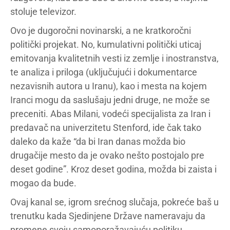
stoluje televizor.
Ovo je dugoročni novinarski, a ne kratkoročni
politički projekat. No, kumulativni politički uticaj
emitovanja kvalitetnih vesti iz zemlje i inostranstva,
te analiza i priloga (uključujući i dokumentarce
nezavisnih autora u Iranu), kao i mesta na kojem
Iranci mogu da saslušaju jedni druge, ne može se
preceniti. Abas Milani, vodeći specijalista za Iran i
predavač na univerzitetu Stenford, ide čak tako
daleko da kaže “da bi Iran danas možda bio
drugačije mesto da je ovako nešto postojalo pre
deset godine”. Kroz deset godina, možda bi zaista i
mogao da bude.
Ovaj kanal se, igrom srećnog slučaja, pokreće baš u
trenutku kada Sjedinjene Države nameravaju da
promene svoju samoporažavajuću politiku