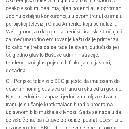
Ako Perijska televizija uspe da zaživi u skladu sa
ovako visokim idealima, njen potencijal je ogroman.
Jedinu ozbiljnu konkurenciju u ovom trenutku ima u
persijskoj televiziji Glasa Amerike koja se nalazi u
Vašingtonu, a o kojoj mi američki i iranski stručnjaci
za međunarodno emitovanje kažu da je primer za
to kako ne treba da se rade te stvari, budući da je i
očigledno glasilo Bušove admininstracije, i
tendenciozni glas pojedinih frakcija u dijaspori, i
dosadna.
Cilj Perijske televizije BBC-ja jeste da ima osam do
deset miliona gledalaca u Iranu u roku od tri godine.
Njeni urednici su zapazili jednu zanimljivu stvar: u
Iranu je slušanje kratkotalasnih radio programa
uglavnom bilo muška aktivnost. Sada se nadaju da
će više žena, pa i čitave porodice, postati učesnici u
razgovoru, kad BBC uđe u dnevne sobe, u kojima