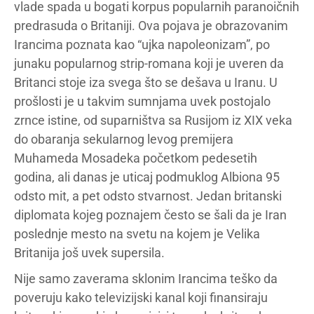
vlade spada u bogati korpus popularnih paranoičnih
predrasuda o Britaniji. Ova pojava je obrazovanim
Irancima poznata kao “ujka napoleonizam”, po
junaku popularnog strip-romana koji je uveren da
Britanci stoje iza svega što se dešava u Iranu. U
prošlosti je u takvim sumnjama uvek postojalo
zrnce istine, od suparništva sa Rusijom iz XIX veka
do obaranja sekularnog levog premijera
Muhameda Mosadeka početkom pedesetih
godina, ali danas je uticaj podmuklog Albiona 95
odsto mit, a pet odsto stvarnost. Jedan britanski
diplomata kojeg poznajem često se šali da je Iran
poslednje mesto na svetu na kojem je Velika
Britanija još uvek supersila.
Nije samo zaverama sklonim Irancima teško da
poveruju kako televizijski kanal koji finansiraju