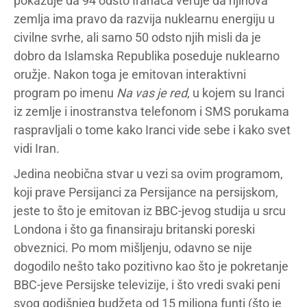
pokazuje da 94 odsto Iranaca veruje da njihova
zemlja ima pravo da razvija nuklearnu energiju u
civilne svrhe, ali samo 50 odsto njih misli da je
dobro da Islamska Republika poseduje nuklearno
oružje. Nakon toga je emitovan interaktivni
program po imenu
Na vas je red
, u kojem su Iranci
iz zemlje i inostranstva telefonom i SMS porukama
raspravljali o tome kako Iranci vide sebe i kako svet
vidi Iran.
Jedina neobična stvar u vezi sa ovim programom,
koji prave Persijanci za Persijance na persijskom,
jeste to što je emitovan iz BBC-jevog studija u srcu
Londona i što ga finansiraju britanski poreski
obveznici. Po mom mišljenju, odavno se nije
dogodilo nešto tako pozitivno kao što je pokretanje
BBC-jeve Persijske televizije, i što vredi svaki peni
svog godišnjeg budžeta od 15 miliona funti (što je