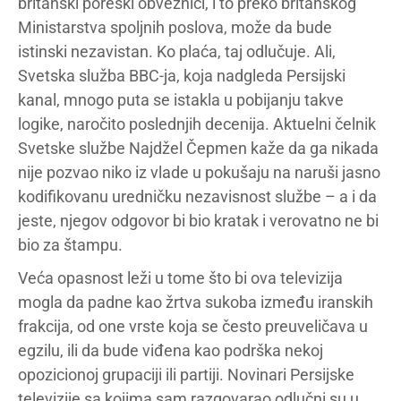
britanski poreski obveznici, i to preko britanskog
Ministarstva spoljnih poslova, može da bude
istinski nezavistan. Ko plaća, taj odlučuje. Ali,
Svetska služba BBC-ja, koja nadgleda Persijski
kanal, mnogo puta se istakla u pobijanju takve
logike, naročito poslednjih decenija. Aktuelni čelnik
Svetske službe Najdžel Čepmen kaže da ga nikada
nije pozvao niko iz vlade u pokušaju na naruši jasno
kodifikovanu uredničku nezavisnost službe – a i da
jeste, njegov odgovor bi bio kratak i verovatno ne bi
bio za štampu.
Veća opasnost leži u tome što bi ova televizija
mogla da padne kao žrtva sukoba između iranskih
frakcija, od one vrste koja se često preuveličava u
egzilu, ili da bude viđena kao podrška nekoj
opozicionoj grupaciji ili partiji. Novinari Persijske
televizije sa kojima sam razgovarao odlučni su u