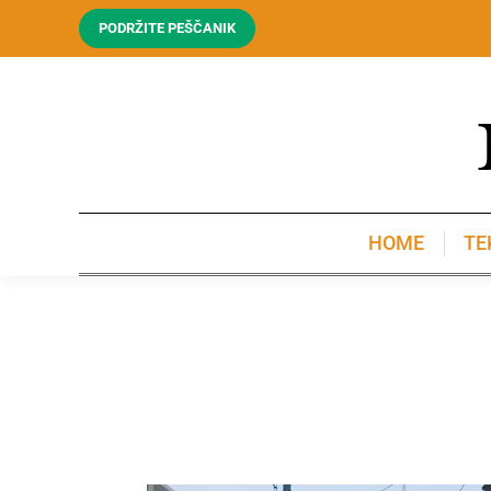
PODRŽITE PEŠČANIK
HOME
TE
HOME
TE