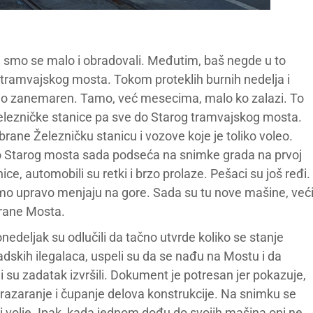
vi smo se malo i obradovali. Međutim, baš negde u to
tramvajskog mosta. Tokom proteklih burnih nedelja i
stao zanemaren. Tamo, već mesecima, malo ko zalazi. To
železničke stanice pa sve do Starog tramvajskog mosta.
rane Železničku stanicu i vozove koje je toliko voleo.
ko Starog mosta sada podseća na snimke grada na prvoj
ice, automobili su retki i brzo prolaze. Pešaci su još ređi.
mo upravo menjaju na gore. Sada su tu nove mašine, već
trane Mosta.
edeljak su odlučili da tačno utvrde koliko se stanje
adskih ilegalaca, uspeli su da se nađu na Mostu i da
i su zadatak izvršili. Dokument je potresan jer pokazuje,
razaranje i čupanje delova konstrukcije. Na snimku se
a i volje. Ipak, kada jednom dođu do svojih mašina oni ne