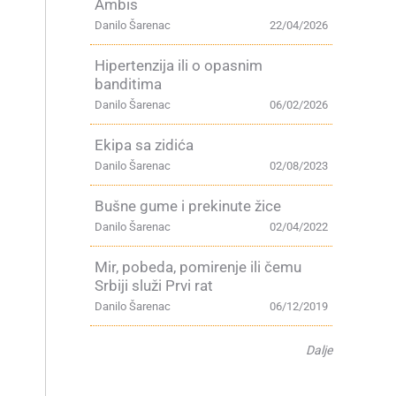
Ambis
Danilo Šarenac
22/04/2026
a
Hipertenzija ili o opasnim
banditima
Danilo Šarenac
06/02/2026
Ekipa sa zidića
Danilo Šarenac
02/08/2023
Bušne gume i prekinute žice
Danilo Šarenac
02/04/2022
Mir, pobeda, pomirenje ili čemu
Srbiji služi Prvi rat
Danilo Šarenac
06/12/2019
Dalje