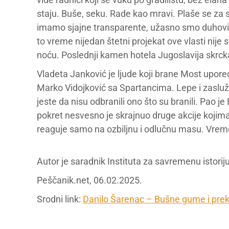
staju. Buše, seku. Rade kao mravi. Plaše se za
imamo sjajne transparente, užasno smo duhoviti
to vreme nijedan štetni projekat ove vlasti nije
noću. Poslednji kamen hotela Jugoslavija skrck
Vladeta Janković je ljude koji brane Most upore
Marko Vidojković sa Spartancima. Lepe i zaslužen
jeste da nisu odbranili ono što su branili. Pao j
pokret nesvesno je skrajnuo druge akcije kojim
reaguje samo na ozbiljnu i odlučnu masu. Vrem
Autor je saradnik Instituta za savremenu istoriju
Peščanik.net, 06.02.2025.
Srodni link:
Danilo Šarenac – Bušne gume i prek