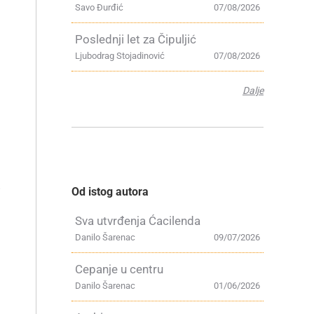
Savo Đurđić
07/08/2026
Poslednji let za Čipuljić
Ljubodrag Stojadinović
07/08/2026
Dalje
Od istog autora
i
Sva utvrđenja Ćacilenda
Danilo Šarenac
09/07/2026
Cepanje u centru
Danilo Šarenac
01/06/2026