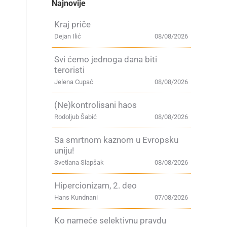
Najnovije
Kraj priče
Dejan Ilić
08/08/2026
Svi ćemo jednoga dana biti
teroristi
Jelena Cupać
08/08/2026
(Ne)kontrolisani haos
Rodoljub Šabić
08/08/2026
Sa smrtnom kaznom u Evropsku
uniju!
Svetlana Slapšak
08/08/2026
Hipercionizam, 2. deo
Hans Kundnani
07/08/2026
Ko nameće selektivnu pravdu