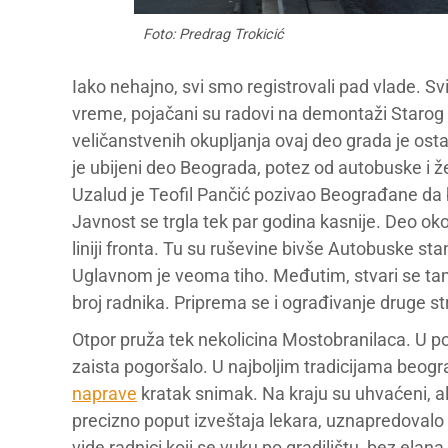
Foto: Predrag Trokicić
Iako nehajno, svi smo registrovali pad vlade. S
vreme, pojačani su radovi na demontaži Starog 
veličanstvenih okupljanja ovaj deo grada je o
je ubijeni deo Beograda, potez od autobuske i 
Uzalud je Teofil Pančić pozivao Beograđane da b
Javnost se trgla tek par godina kasnije. Deo o
liniji fronta. Tu su ruševine bivše Autobuske stan
Uglavnom je veoma tiho. Međutim, stvari se ta
broj radnika. Priprema se i ograđivanje druge s
Otpor pruža tek nekolicina Mostobranilaca. U pon
zaista pogoršalo. U najboljim tradicijama beogr
naprave
kratak snimak. Na kraju su uhvaćeni, al
precizno poput izveštaja lekara, uznapredovalo 
vide radnici koji se vuku po gradilištu, bez elan