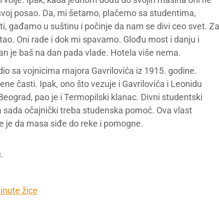
 svoj posao. Da, mi šetamo, plačemo sa studentima,
, gađamo u suštinu i počinje da nam se divi ceo svet. Z
 stao. Oni rade i dok mi spavamo. Glođu most i danju i
an je baš na dan pada vlade. Hotela više nema.
dio sa vojnicima majora Gavrilovića iz 1915. godine.
e časti. Ipak, ono što vezuje i Gavrilovića i Leonidu
e Beograd, pao je i Termopilski klanac. Divni studentski
a sada očajnički treba studenska pomoć. Ova vlast
e je da masa siđe do reke i pomogne.
.
inute žice