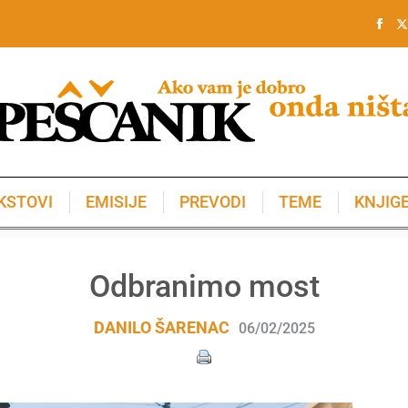
KSTOVI
EMISIJE
PREVODI
TEME
KNJIG
KSTOVI
EMISIJE
PREVODI
TEME
KNJIG
Odbranimo most
DANILO ŠARENAC
06/02/2025