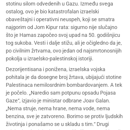
stotinu silom odvedenih u Gazu. Između svega
ostalog, ovo je bio katastrofalan izraelski
obaveštajni i operativni neuspeh, koji se smatra
najgorim od Jom Kipur rata: sigurno nije slučajno
što je Hamas započeo svoj upad na 50. godišnjicu
tog sukoba. Vesti i dalje stižu, ali je očigledno da je,
po civilnim žrtvama, ovo jedan od najsmrtonosnijih
pokolja u izraelsko-palestinskoj istoriji.
Dezorijentisana i ponižena, izraelska vojska
pohitala je da dosegne broj žrtava, ubijajući stotine
Palestinaca nemilosrdnim bombardovanjem. A tek
je počelo. „Naredio sam potpunu opsadu Pojasa
Gaze“, izjavio je ministar odbrane Joav Galan.
„Nema struje, nema hrane, nema vode, nema
benzina, sve je zatvoreno. Borimo se protiv ljudskih
životinja i ponašamo se u skladu s tim.“ Drugi