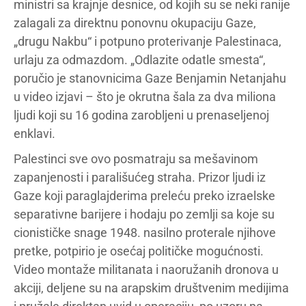
ministri sa krajnje desnice, od kojih su se neki ranije
zalagali za direktnu ponovnu okupaciju Gaze,
„drugu Nakbu“ i potpuno proterivanje Palestinaca,
urlaju za odmazdom. „Odlazite odatle smesta“,
poručio je stanovnicima Gaze Benjamin Netanjahu
u video izjavi – što je okrutna šala za dva miliona
ljudi koji su 16 godina zarobljeni u prenaseljenoj
enklavi.
Palestinci sve ovo posmatraju sa mešavinom
zapanjenosti i parališućeg straha. Prizor ljudi iz
Gaze koji paraglajderima preleću preko izraelske
separativne barijere i hodaju po zemlji sa koje su
cionističke snage 1948. nasilno proterale njihove
pretke, potpirio je osećaj političke mogućnosti.
Video montaže militanata i naoružanih dronova u
akciji, deljene su na arapskim društvenim medijima