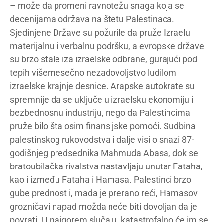
– može da promeni ravnotežu snaga koja se
decenijama održava na štetu Palestinaca.
Sjedinjene Države su požurile da pruže Izraelu
materijalnu i verbalnu podršku, a evropske države
su brzo stale iza izraelske odbrane, gurajući pod
tepih višemesečno nezadovoljstvo ludilom
izraelske krajnje desnice. Arapske autokrate su
spremnije da se uključe u izraelsku ekonomiju i
bezbednosnu industriju, nego da Palestincima
pruže bilo šta osim finansijske pomoći. Sudbina
palestinskog rukovodstva i dalje visi o snazi 87-
godišnjeg predsednika Mahmuda Abasa, dok se
bratoubilačka rivalstva nastavljaju unutar Fataha,
kao i između Fataha i Hamasa. Palestinci brzo
gube prednost i, mada je prerano reći, Hamasov
grozničavi napad možda neće biti dovoljan da je
povrati. U najgorem slučaju, katastrofalno će im se