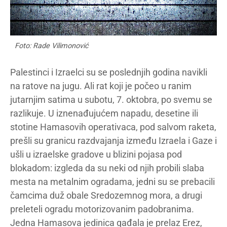
Foto: Rade Vilimonović
Palestinci i Izraelci su se poslednjih godina navikli
na ratove na jugu. Ali rat koji je počeo u ranim
jutarnjim satima u subotu, 7. oktobra, po svemu se
razlikuje. U iznenađujućem napadu, desetine ili
stotine Hamasovih operativaca, pod salvom raketa,
prešli su granicu razdvajanja između Izraela i Gaze i
ušli u izraelske gradove u blizini pojasa pod
blokadom: izgleda da su neki od njih probili slaba
mesta na metalnim ogradama, jedni su se prebacili
čamcima duž obale Sredozemnog mora, a drugi
preleteli ogradu motorizovanim padobranima.
Jedna Hamasova jedinica gađala je prelaz Erez,