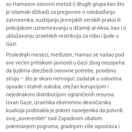
su Hamasov osnovni metod (i drugih grupa kao što
je Islamski džihad) za pregovore o oslobađanju
zatvorenika, suzbijanju jevrejskih verskih praksi ili
policijskom uznemiravanju u džamiji al-Aksa, kao i o
ublažavanju izraelskih restrikcija za robu i ljude u
Gazi.
Poslednjih meseci, međutim, Hamas se našao pod
sve većim pritiskom javnosti u Gazi zbog neuspeha
da ljudima obezbedi osnovne potrebe, posebno
struju – što je skoro nemoguć zadatak u uslovima
opsade i stalnih sukoba, otežan korupcijom i
nejednakom distribucijom ograničenih resursa.
Izvan Gaze, izraelska ekstremno desničarska
koalicija podstakla je pokret naseljenika da potvrdi
svoj „suverenitet“ nad Zapadnom obalom
pokretanjem pogroma, gradnjom više ispostava i