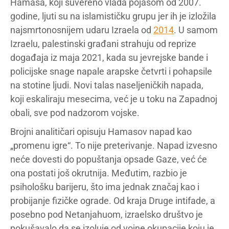
Hamasa, koji suvereno vlada pojasom od 2007.
godine, ljuti su na islamističku grupu jer ih je izložila
najsmrtonosnijem udaru Izraela od
2014
. U samom
Izraelu, palestinski građani strahuju od reprize
događaja iz maja 2021, kada su jevrejske bande i
policijske snage napale arapske četvrti i pohapsile
na stotine ljudi. Novi talas naseljeničkih napada,
koji eskaliraju mesecima, već je u toku na Zapadnoj
obali, sve pod nadzorom vojske.
Brojni analitičari opisuju Hamasov napad kao
„promenu igre“. To nije preterivanje. Napad izvesno
neće dovesti do popuštanja opsade Gaze, već će
ona postati još okrutnija. Međutim, razbio je
psihološku barijeru, što ima jednak značaj kao i
probijanje fizičke ograde. Od kraja Druge intifade, a
posebno pod Netanjahuom, izraelsko društvo je
pokušavalo da se izoluje od vojne okupacije koju je