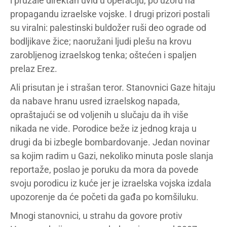
i pružale direktan uvid u operaciju, po uzoru na
propagandu izraelske vojske. I drugi prizori postali
su viralni: palestinski buldožer ruši deo ograde od
bodljikave žice; naoružani ljudi plešu na krovu
zarobljenog izraelskog tenka; oštećen i spaljen
prelaz Erez.
Ali prisutan je i strašan teror. Stanovnici Gaze hitaju
da nabave hranu usred izraelskog napada,
opraštajući se od voljenih u slučaju da ih više
nikada ne vide. Porodice beže iz jednog kraja u
drugi da bi izbegle bombardovanje. Jedan novinar
sa kojim radim u Gazi, nekoliko minuta posle slanja
reportaže, poslao je poruku da mora da povede
svoju porodicu iz kuće jer je izraelska vojska izdala
upozorenje da će početi da gađa po komšiluku.
Mnogi stanovnici, u strahu da govore protiv