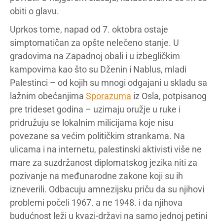
obiti o glavu.
Uprkos tome, napad od 7. oktobra ostaje
simptomatičan za opšte nelečeno stanje. U
gradovima na Zapadnoj obali i u izbegličkim
kampovima kao što su Dženin i Nablus, mladi
Palestinci – od kojih su mnogi odgajani u skladu sa
lažnim obećanjima
Sporazuma
iz Osla, potpisanog
pre trideset godina – uzimaju oružje u ruke i
pridružuju se lokalnim milicijama koje nisu
povezane sa većim političkim strankama. Na
ulicama i na internetu, palestinski aktivisti više ne
mare za suzdržanost diplomatskog jezika niti za
pozivanje na međunarodne zakone koji su ih
izneverili. Odbacuju amnezijsku priču da su njihovi
problemi počeli 1967. a ne 1948. i da njihova
budućnost leži u kvazi-državi na samo jednoj petini