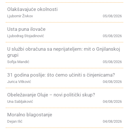
Olakšavajuće okolnosti
Ljubomir Živkov
05/08/2026
Usta puna ilovače
Ljubodrag Stojadinović
05/08/2026
U službi obračuna sa neprijateljem: mit o Gnjilanskoj
grupi
Sofija Mandić
05/08/2026
31 godina poslije: što ćemo učiniti s činjenicama?
Jurica Vitković
04/08/2026
Obeležavanje Oluje – novi politički skup?
Una Sabljaković
04/08/2026
Moralno blagostanje
Dejan Ilić
04/08/2026