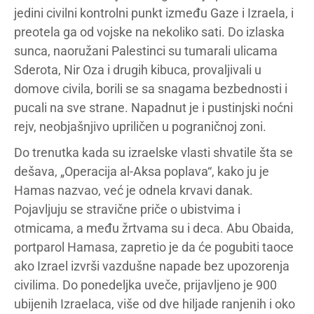
jedini civilni kontrolni punkt između Gaze i Izraela, i
preotela ga od vojske na nekoliko sati. Do izlaska
sunca, naoružani Palestinci su tumarali ulicama
Sderota, Nir Oza i drugih kibuca, provaljivali u
domove civila, borili se sa snagama bezbednosti i
pucali na sve strane. Napadnut je i pustinjski noćni
rejv, neobjašnjivo upriličen u pograničnoj zoni.
Do trenutka kada su izraelske vlasti shvatile šta se
dešava, „Operacija al-Aksa poplava“, kako ju je
Hamas nazvao, već je odnela krvavi danak.
Pojavljuju se stravične priče o ubistvima i
otmicama, a među žrtvama su i deca. Abu Obaida,
portparol Hamasa, zapretio je da će pogubiti taoce
ako Izrael izvrši vazdušne napade bez upozorenja
civilima. Do ponedeljka uveče, prijavljeno je 900
ubijenih Izraelaca, više od dve hiljade ranjenih i oko