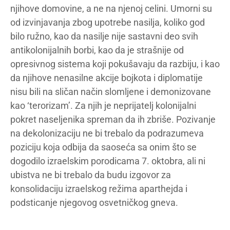
njihove domovine, a ne na njenoj celini. Umorni su
od izvinjavanja zbog upotrebe nasilja, koliko god
bilo ružno, kao da nasilje nije sastavni deo svih
antikolonijalnih borbi, kao da je strašnije od
opresivnog sistema koji pokušavaju da razbiju, i kao
da njihove nenasilne akcije bojkota i diplomatije
nisu bili na sličan način slomljene i demonizovane
kao ‘terorizam’. Za njih je neprijatelj kolonijalni
pokret naseljenika spreman da ih zbriše. Pozivanje
na dekolonizaciju ne bi trebalo da podrazumeva
poziciju koja odbija da saoseća sa onim što se
dogodilo izraelskim porodicama 7. oktobra, ali ni
ubistva ne bi trebalo da budu izgovor za
konsolidaciju izraelskog režima aparthejda i
podsticanje njegovog osvetničkog gneva.