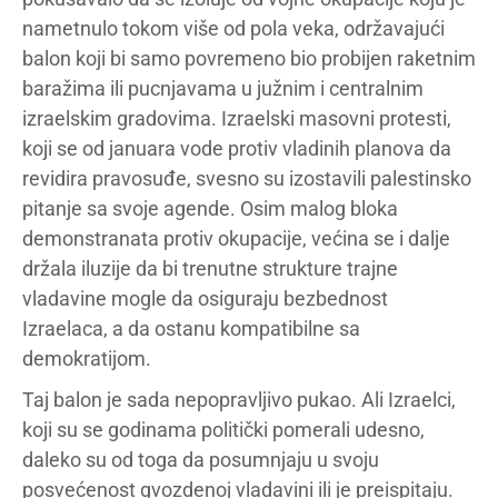
nametnulo tokom više od pola veka, održavajući
balon koji bi samo povremeno bio probijen raketnim
baražima ili pucnjavama u južnim i centralnim
izraelskim gradovima. Izraelski masovni protesti,
koji se od januara vode protiv vladinih planova da
revidira pravosuđe, svesno su izostavili palestinsko
pitanje sa svoje agende. Osim malog bloka
demonstranata protiv okupacije, većina se i dalje
držala iluzije da bi trenutne strukture trajne
vladavine mogle da osiguraju bezbednost
Izraelaca, a da ostanu kompatibilne sa
demokratijom.
Taj balon je sada nepopravljivo pukao. Ali Izraelci,
koji su se godinama politički pomerali udesno,
daleko su od toga da posumnjaju u svoju
posvećenost gvozdenoj vladavini ili je preispitaju.