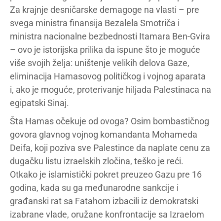
Za krajnje desničarske demagoge na vlasti – pre
svega ministra finansija Bezalela Smotriča i
ministra nacionalne bezbednosti Itamara Ben-Gvira
– ovo je istorijska prilika da ispune što je moguće
više svojih želja: uništenje velikih delova Gaze,
eliminacija Hamasovog političkog i vojnog aparata
i, ako je moguće, proterivanje hiljada Palestinaca na
egipatski Sinaj.
Šta Hamas očekuje od ovoga? Osim bombastičnog
govora glavnog vojnog komandanta Mohameda
Deifa, koji poziva sve Palestince da naplate cenu za
dugačku listu izraelskih zločina, teško je reći.
Otkako je islamistički pokret preuzeo Gazu pre 16
godina, kada su ga međunarodne sankcije i
građanski rat sa Fatahom izbacili iz demokratski
izabrane vlade, oružane konfrontacije sa Izraelom