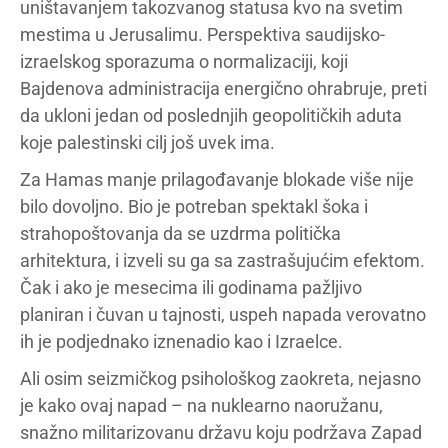
uništavanjem takozvanog statusa kvo na svetim
mestima u Jerusalimu. Perspektiva saudijsko-
izraelskog sporazuma o normalizaciji, koji
Bajdenova administracija energično ohrabruje, preti
da ukloni jedan od poslednjih geopolitičkih aduta
koje palestinski cilj još uvek ima.
Za Hamas manje prilagođavanje blokade više nije
bilo dovoljno. Bio je potreban spektakl šoka i
strahopoštovanja da se uzdrma politička
arhitektura, i izveli su ga sa zastrašujućim efektom.
Čak i ako je mesecima ili godinama pažljivo
planiran i čuvan u tajnosti, uspeh napada verovatno
ih je podjednako iznenadio kao i Izraelce.
Ali osim seizmičkog psihološkog zaokreta, nejasno
je kako ovaj napad – na nuklearno naoružanu,
snažno militarizovanu državu koju podržava Zapad