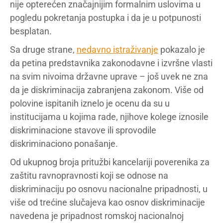
nije opterećen značajnijim formalnim uslovima u
pogledu pokretanja postupka i da je u potpunosti
besplatan.
Sa druge strane,
nedavno istraživanje
pokazalo je
da petina predstavnika zakonodavne i izvršne vlasti
na svim nivoima državne uprave – još uvek ne zna
da je diskriminacija zabranjena zakonom. Više od
polovine ispitanih iznelo je ocenu da su u
institucijama u kojima rade, njihove kolege iznosile
diskriminacione stavove ili sprovodile
diskriminaciono ponašanje.
Od ukupnog broja pritužbi kancelariji poverenika za
zaštitu ravnopravnosti koji se odnose na
diskriminaciju po osnovu nacionalne pripadnosti, u
više od trećine slučajeva kao osnov diskriminacije
navedena je pripadnost romskoj nacionalnoj