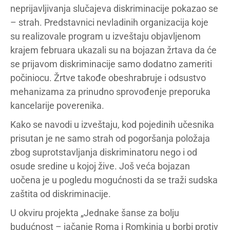
neprijavljivanja slučajeva diskriminacije pokazao se
– strah. Predstavnici nevladinih organizacija koje
su realizovale program u izveštaju objavljenom
krajem februara ukazali su na bojazan žrtava da će
se prijavom diskriminacije samo dodatno zameriti
počiniocu. Žrtve takođe obeshrabruje i odsustvo
mehanizama za prinudno sprovođenje preporuka
kancelarije poverenika.
Kako se navodi u izveštaju, kod pojedinih učesnika
prisutan je ne samo strah od pogoršanja položaja
zbog suprotstavljanja diskriminatoru nego i od
osude sredine u kojoj žive. Još veća bojazan
uočena je u pogledu mogućnosti da se traži sudska
zaštita od diskriminacije.
U okviru projekta „Jednake šanse za bolju
budućnost – jačanje Roma i Romkinja u borbi protiv