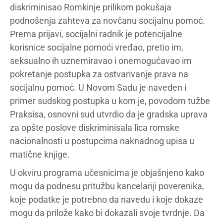
diskriminisao Romkinje prilikom pokušaja
podnošenja zahteva za novčanu socijalnu pomoć.
Prema prijavi, socijalni radnik je potencijalne
korisnice socijalne pomoći vređao, pretio im,
seksualno ih uznemiravao i onemogućavao im
pokretanje postupka za ostvarivanje prava na
socijalnu pomoć. U Novom Sadu je naveden i
primer sudskog postupka u kom je, povodom tužbe
Praksisa, osnovni sud utvrdio da je gradska uprava
za opšte poslove diskriminisala lica romske
nacionalnosti u postupcima naknadnog upisa u
matične knjige.
U okviru programa učesnicima je objašnjeno kako
mogu da podnesu pritužbu kancelariji poverenika,
koje podatke je potrebno da navedu i koje dokaze
mogu da prilože kako bi dokazali svoje tvrdnje. Da