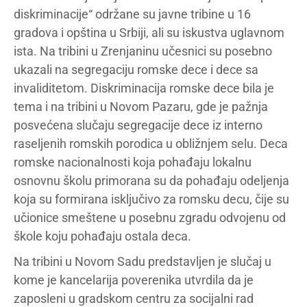
diskriminacije“ održane su javne tribine u 16
gradova i opština u Srbiji, ali su iskustva uglavnom
ista. Na tribini u Zrenjaninu učesnici su posebno
ukazali na segregaciju romske dece i dece sa
invaliditetom. Diskriminacija romske dece bila je
tema i na tribini u Novom Pazaru, gde je pažnja
posvećena slučaju segregacije dece iz interno
raseljenih romskih porodica u obližnjem selu. Deca
romske nacionalnosti koja pohađaju lokalnu
osnovnu školu primorana su da pohađaju odeljenja
koja su formirana isključivo za romsku decu, čije su
učionice smeštene u posebnu zgradu odvojenu od
škole koju pohađaju ostala deca.
Na tribini u Novom Sadu predstavljen je slučaj u
kome je kancelarija poverenika utvrdila da je
zaposleni u gradskom centru za socijalni rad