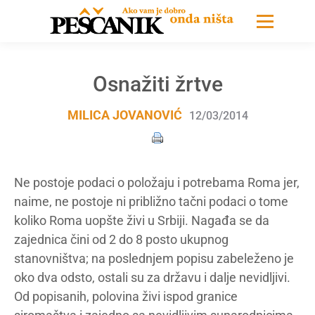
Osnažiti žrtve
MILICA JOVANOVIĆ
12/03/2014
Ne postoje podaci o položaju i potrebama Roma jer,
naime, ne postoje ni približno tačni podaci o tome
koliko Roma uopšte živi u Srbiji. Nagađa se da
zajednica čini od 2 do 8 posto ukupnog
stanovništva; na poslednjem popisu zabeleženo je
oko dva odsto, ostali su za državu i dalje nevidljivi.
Od popisanih, polovina živi ispod granice