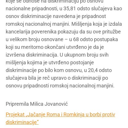
koje se odnose na diskriminaciju po osnovu
nacionalne pripadnosti, u 35,81 odsto slučajeva kao
osnov diskriminacije navedena je pripadnost
romskoj nacionalnoj manjini. Mišljenja koja je izdala
kancelarija poverenika pokazuju da su ove pritužbe
u velikom broju osnovane – u 68 odsto postupaka
koji su meritorno okončani utvrđeno je da je
izvršena diskriminacija. U ukupnom broju svih
mišljenja kojima je utvrđeno postojanje
diskriminacije po bilo kom osnovu, u 20,4 odsto
slučajeva bila je reč upravo o diskriminaciji po
osnovu pripadnosti romskoj nacionalnoj manjini.
Pripremila Milica Jovanović
Projekat „Jačanje Roma i Romkinja u borbi protiv
diskriminacije”