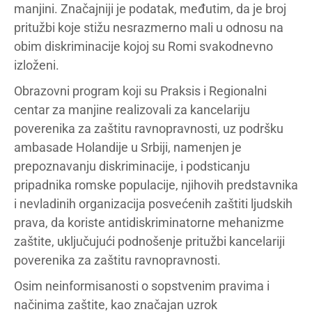
manjini. Značajniji je podatak, međutim, da je broj
pritužbi koje stižu nesrazmerno mali u odnosu na
obim diskriminacije kojoj su Romi svakodnevno
izloženi.
Obrazovni program koji su Praksis i Regionalni
centar za manjine realizovali za kancelariju
poverenika za zaštitu ravnopravnosti, uz podršku
ambasade Holandije u Srbiji, namenjen je
prepoznavanju diskriminacije, i podsticanju
pripadnika romske populacije, njihovih predstavnika
i nevladinih organizacija posvećenih zaštiti ljudskih
prava, da koriste antidiskriminatorne mehanizme
zaštite, uključujući podnošenje pritužbi kancelariji
poverenika za zaštitu ravnopravnosti.
Osim neinformisanosti o sopstvenim pravima i
načinima zaštite, kao značajan uzrok