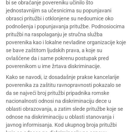
bi se obraćanje povereniku učinilo što
jednostavnijim sa učesnicima su popunjavani
obrasci pritužbi i otklonjene su nedoumice oko
podnošenja i popunjavanja pritužbe. Podnosiocima
pritužbi na raspolaganju je stručna služba
poverenika kao i lokalne nevladine organizacije koje
se bave zaštitom ljudskih prava, a koje su
ovlašćene da i same pokrenu postupak pred
poverenikom u ime žrtava diskriminacije.
Kako se navodi, iz dosadašnje prakse kancelarije
poverenika za zaštitu ravnopravnosti pokazalo se
da se najveći broj pritužbi pripadnika romske
nacionalnosti odnosi na diskriminaciju dece u
oblasti obrazovanja, a zatim slede pritužbe koje se
odnose na diskriminaciju u oblasti stanovanja i
javnog informisanja. Kod ukupnog broja pritužbi