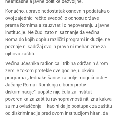
neefikasne a javne politike bezvoljne.
Konačno, upravo nedostatak osnovnih podataka o
ovoj zajednici rečito svedoči o odnosu države
prema Romima a zauzvrat i o nepoverenju u javne
institucije. Ne čudi zato ni saznanje da većina
Roma do kojih dopiru različiti programi inkluzije, ne
poznaje ni sadržaj svojih prava ni mehanizme za
njihovu zaštitu.
Većina učesnika radionica i tribina održanih širom
zemlje tokom protekle dve godine, u okviru
programa „Jednake šanse za bolje mogućnosti –
Jačanje Roma i Romkinja u borbi protiv
diskriminacije”, uopšte nije čula za institut
poverenika za zaštitu ravnopravnosti niti zna kakva
su mu ovlašćenja – kao ni da je postupak za zaštitu
od diskriminacije pred ovom institucijom hitan, da