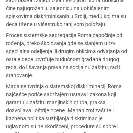
siromaštva i zajedno sa nevidljivim sunarodnicima
čine najugroženiju zajednicu na uobičajenim
spiskovima diskriminisanih u Srbiji, među kojima su
deca i žene u višestruko ranjivom položaju.
Proces sistemske segregacije Roma započinje od
rođenja, preko školovanja gde se slanjem u tzv.
specijalna odeljenja ili drugim oblicima odvajanja od
ostale dece utvrđuje budućnost građana drugog
reda, do lišavanja prava na socijalnu zaštitu, rad i
stanovanje.
Mada se tvrdnja o sistemskoj diskriminaciji Roma
najčešće poriče sadržajem ustava i zakona koji
garantuju zaštitu manjinskih grupa, praksa
dozvoljava i oštrije ocene. Mehanizmi zaštite i
kaznena politika suzbijanja diskriminacije
uglavnom su neiskorišćeni, procedure su spore i