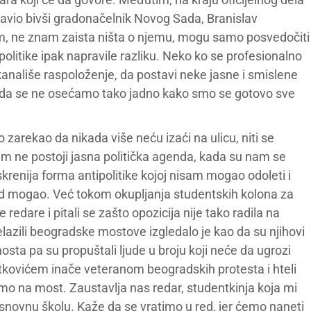
ojavio bivši gradonačelnik Novog Sada, Branislav
, ne znam zaista ništa o njemu, mogu samo posvedočiti
 politike ipak napravile razliku. Neko ko se profesionalno
kanališe raspoloženje, da postavi neke jasne i smislene
i da se ne osećamo tako jadno kako smo se gotovo sve
 zarekao da nikada više neću izaći na ulicu, niti se
em ne postoji jasna politička agenda, kada su nam se
 iskrenija forma antipolitike kojoj nisam mogao odoleti i
od mogao. Već tokom okupljanja studentskih kolona za
redare i pitali se zašto opozicija nije tako radila na
zili beogradske mostove izgledalo je kao da su njihovi
sta pa su propuštali ljude u broju koji neće da ugrozi
ovićem inače veteranom beogradskih protesta i hteli
 na most. Zaustavlja nas redar, studentkinja koja mi
 osnovnu školu. Kaže da se vratimo u red, jer ćemo naneti