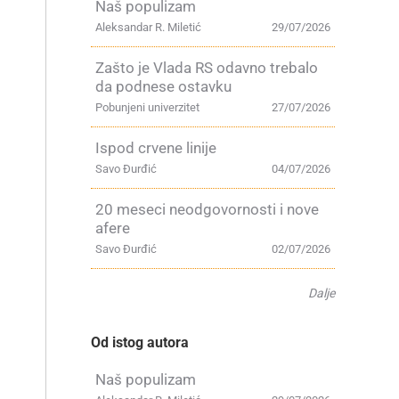
Naš populizam
Aleksandar R. Miletić
29/07/2026
Zašto je Vlada RS odavno trebalo
da podnese ostavku
Pobunjeni univerzitet
27/07/2026
Ispod crvene linije
Savo Đurđić
04/07/2026
20 meseci neodgovornosti i nove
afere
Savo Đurđić
02/07/2026
Dalje
Od istog autora
Naš populizam