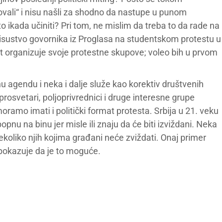
ovali“ i nisu našli za shodno da nastupe u punom
to ikada učiniti? Pri tom, ne mislim da treba to da rade na
sustvo govornika iz Proglasa na studentskom protestu u
t organizuje svoje protestne skupove; voleo bih u prvom
nu agendu i neka i dalje služe kao korektiv društvenih
rosvetari, poljoprivrednici i druge interesne grupe
oramo imati i politički format protesta. Srbija u 21. veku
popnu na binu jer misle ili znaju da će biti izviždani. Neka
ekoliko njih kojima građani neće zviždati. Onaj primer
 pokazuje da je to moguće.