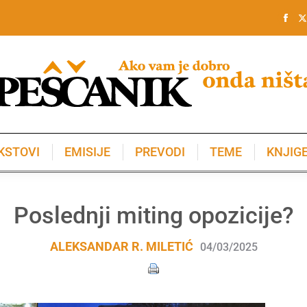
KSTOVI
EMISIJE
PREVODI
TEME
KNJIG
KSTOVI
EMISIJE
PREVODI
TEME
KNJIG
Poslednji miting opozicije?
ALEKSANDAR R. MILETIĆ
04/03/2025