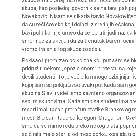
skupa, kao poslednji govornik se na bini ipak p
Novaković. Nisam se nikada bavio Novakovićem
da su reči čoveka koji dolazi iz srednjih ešalona
bavi politikom je umeo da se obrati ljudima, da 
smernice za akciju i da za trenutak barem učin
vreme trajanja tog skupa osećali.
Pokisao i promrzao po ko zna koji put sam se bio
pridružiti nekom „opozicionom“ protestu na koj
desili studenti. To je već bila mnogo ozbiljnija i
kojoj sam se priključivao svaki put kada sam g
skup na Slaviji videli smo savršeno organizovane 
svojim skupovima. Kada smo sa studentima prela
redari imali tačan proračun statike Brankovog mo
most. Bio sam tada sa kolegom Draganom Cvetk
smo da se mimo reda preko nekog blata popnemo
se činila malo starija od moje ćerke, koja ide u