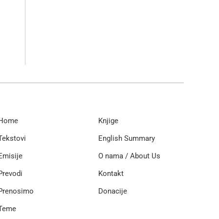
Home
Knjige
Tekstovi
English Summary
Emisije
O nama / About Us
Prevodi
Kontakt
Prenosimo
Donacije
Teme