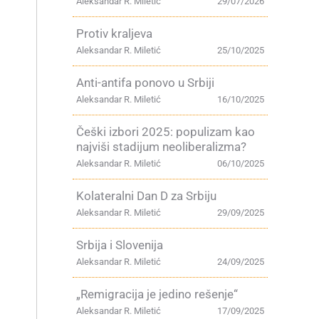
Aleksandar R. Miletić
29/07/2026
Protiv kraljeva
Aleksandar R. Miletić
25/10/2025
Anti-antifa ponovo u Srbiji
Aleksandar R. Miletić
16/10/2025
Češki izbori 2025: populizam kao
najviši stadijum neoliberalizma?
Aleksandar R. Miletić
06/10/2025
Kolateralni Dan D za Srbiju
Aleksandar R. Miletić
29/09/2025
Srbija i Slovenija
Aleksandar R. Miletić
24/09/2025
„Remigracija je jedino rešenje“
Aleksandar R. Miletić
17/09/2025