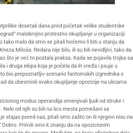
 otprilike desetak dana pred početak velike studentske
Beograd“ malobrojno protestno okupljanje u organizaciji
 tako malo da smo se pitali hoćemo li biti u stanju da
a Miloša. Redara nije bilo, ili su bili nevidljivi, tako da
ao što je već to postala praksa. Kada se pojavila trojka sa
a i druga ekipa koja je počela da ih vređa i psuje u
o bio prepoznatljiv scenario fantomskih izgrednika s
ad da obesmisli svako okupljanje opozicije na ulicama
icionog modus operandija smenjivali ljudi od struke i
e. Neki od njih su bili na licu mesta pomešani sa
 stajao pored nas, pitali smo zašto on ili njegovi nisu na
i.“ Dobro. Primili smo k znanju da na opozicionim
ičara koji će da govore. Međutim, na kraju oficijelnog dela