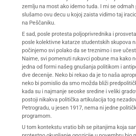
zemlju na most ako idemo tuda. I mi se odmah p
slušamo ovu decu u kojoj zaista vidimo taj iraci
na Peščaniku.
E sad, posle protesta poljoprivrednika i prosveta
posle kolektivne katarze studentskih skupova 
počinjemo svi polako da se treznimo i sve učestali
Naime, svi pomenuti rukavci pobune ma kako neki 
jedna od formi našeg gnušanja politikom i antipo
dve decenije. Neko bi rekao da je to naša apropr
neko bi pomislio da smo možda bliži predpolitič
kada su i najmanje seoske sredine i veliki grad
postoji nikakva politička artikulacija tog nezad
Petrogradu, u jesen 1917, nema ni jedne političk
programom.
U tom kontekstu vratio bih se pitanjima koja sa
protestno okupljanje opozicije u novembru bio nj