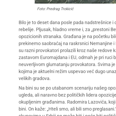
Foto: Predrag Trokicić
Bilo je to deset dana posle pada nadstrešnice i
rebelije. Pljusak, hladno vreme i, za „prestoni 
opozicionih stranaka. Građana je na početku bilo
prekinemo saobraćaj na raskrsnici Nemanjine i Knez
su razni provokatori prolazili kroz naše redove k
zastavom Euromajdana i EU, odmah je pri ruci bil
neuverljivom glumatanju provokatora. Svima je t
kojima je aktuelni režim uspevao već dugo unaz
velikih gradova.
Na bini su se po utabanom scenariju našeg opoz
ugleda, ali naravno bez političkih lidera opozicij
okupljenim građanima. Radomira Lazovića, koji je
bini. On kaže: „Hteli smo, ali bili smo preglasan
skupovima u Srbiji ne može biti i neće biti polit