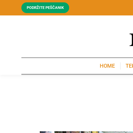
PODRŽITE PEŠČANIK
HOME
TE
HOME
TE