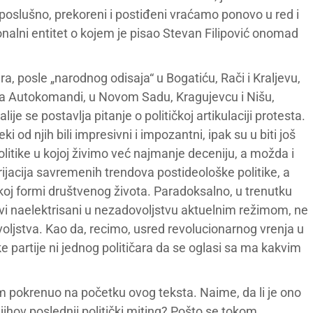
oslušno, prekoreni i postiđeni vraćamo ponovo u red i
onalni entitet o kojem je pisao Stevan Filipović onomad
ra, posle „narodnog odisaja“ u Bogatiću, Rači i Kraljevu,
na Autokomandi, u Novom Sadu, Kragujevcu i Nišu,
je se postavlja pitanje o političkoj artikulaciji protesta.
od njih bili impresivni i impozantni, ipak su u biti još
litike u kojoj živimo već najmanje deceniju, a možda i
ijacija savremenih trendova postideološke politike, a
koj formi društvenog života. Paradoksalno, u trenutku
ovi naelektrisani u nezadovoljstvu aktuelnim režimom, ne
ovoljstva. Kao da, recimo, usred revolucionarnog vrenja u
e partije ni jednog političara da se oglasi sa ma kakvim
m pokrenuo na početku ovog teksta. Naime, da li je ono
ihov poslednji politički miting? Pošto se tokom