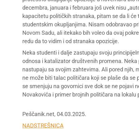
decembra, januara i februara još uvek nisu „aut
kapacitetu političkih stranaka, pitam se da li će 
studentskim okupljanjima. Nisam odobravao pri
Novom Sadu, ali itekako bih voleo da ovaj pokre
redu da to vidim i od stranaka opozicije.
Neka studenti i dalje zastupaju svoju principijel
odnosa i katalizator društvenih promena. Neka p
nastupaju sa svojim zahtevima. Ali pored njih, m
ne može biti talac političara koji se plaše da se 
se smenjuju na govornici sve dok se ne pojavi n
Novakovića i primer brojnih političara na lokalu
Peščanik.net, 04.03.2025.
NADSTREŠNICA