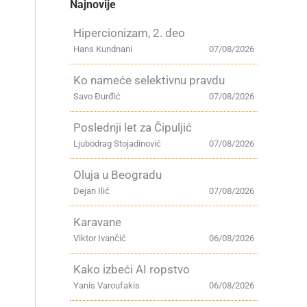
Najnovije
Hipercionizam, 2. deo
Hans Kundnani
07/08/2026
Ko nameće selektivnu pravdu
Savo Đurđić
07/08/2026
Poslednji let za Čipuljić
Ljubodrag Stojadinović
07/08/2026
Oluja u Beogradu
Dejan Ilić
07/08/2026
Karavane
Viktor Ivančić
06/08/2026
Kako izbeći AI ropstvo
Yanis Varoufakis
06/08/2026