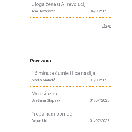
Uloga žene u AI revoluciji
Ana Jovanović
06/08/2026
Dalje
Povezano
16 minuta ćutnje i lica nasilja
Marija Mandić
01/08/2026
Municiozno
Svetlana Slapšak
31/07/2026
Treba nam pomoć
Dejan Ilić
31/07/2026