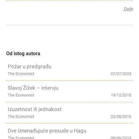
Dalje
Od istog autora
Požar u predgrađu
The Economist
07/07/2023
Slavoj Žižek – intervju
The Economist
19/12/2018
Izuzetnost ili jednakost
The Economist
23/08/2016
Dve iznenađujuće presude u Hagu
The Economist
08/06/2013