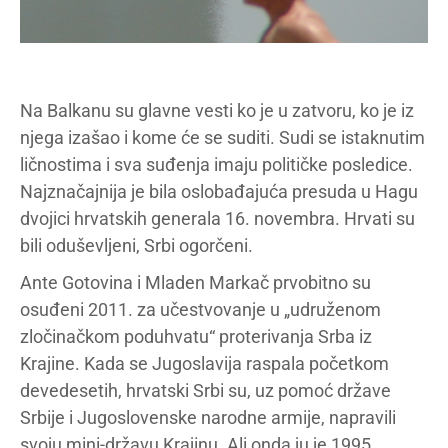
Na Balkanu su glavne vesti ko je u zatvoru, ko je iz
njega izašao i kome će se suditi. Sudi se istaknutim
ličnostima i sva suđenja imaju političke posledice.
Najznačajnija je bila oslobađajuća presuda u Hagu
dvojici hrvatskih generala 16. novembra. Hrvati su
bili oduševljeni, Srbi ogorčeni.
Ante Gotovina i Mladen Markač prvobitno su
osuđeni 2011. za učestvovanje u „udruženom
zločinačkom poduhvatu“ proterivanja Srba iz
Krajine. Kada se Jugoslavija raspala početkom
devedesetih, hrvatski Srbi su, uz pomoć države
Srbije i Jugoslovenske narodne armije, napravili
svoju mini-državu Krajinu. Ali onda ju je 1995.