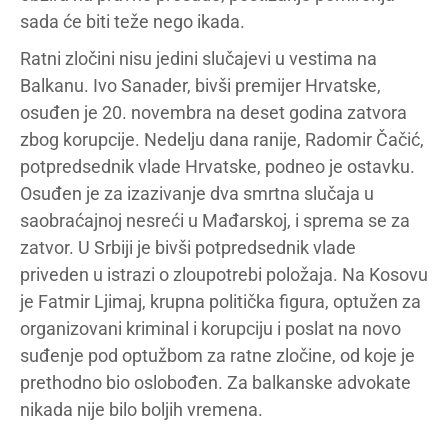
sada će biti teže nego ikada.
Ratni zločini nisu jedini slučajevi u vestima na
Balkanu. Ivo Sanader, bivši premijer Hrvatske,
osuđen je 20. novembra na deset godina zatvora
zbog korupcije. Nedelju dana ranije, Radomir Čačić,
potpredsednik vlade Hrvatske, podneo je ostavku.
Osuđen je za izazivanje dva smrtna slučaja u
saobraćajnoj nesreći u Mađarskoj, i sprema se za
zatvor. U Srbiji je bivši potpredsednik vlade
priveden u istrazi o zloupotrebi položaja. Na Kosovu
je Fatmir Ljimaj, krupna politička figura, optužen za
organizovani kriminal i korupciju i poslat na novo
suđenje pod optužbom za ratne zločine, od koje je
prethodno bio oslobođen. Za balkanske advokate
nikada nije bilo boljih vremena.