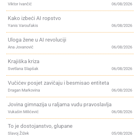
Viktor Ivančić
06/08/2026
Kako izbeći AI ropstvo
Yanis Varoufakis
06/08/2026
Uloga žene u AI revoluciji
Ana Jovanović
06/08/2026
Krajiška kriza
Svetlana Slapšak
06/08/2026
Vučićev posjet zavičaju i besmisao entiteta
Dragan Markovina
06/08/2026
Jovina gimnazija u raljama vudu pravoslavlja
Vukašin Milićević
06/08/2026
To je dostojanstvo, glupane
Slavoj Žižek
05/08/2026