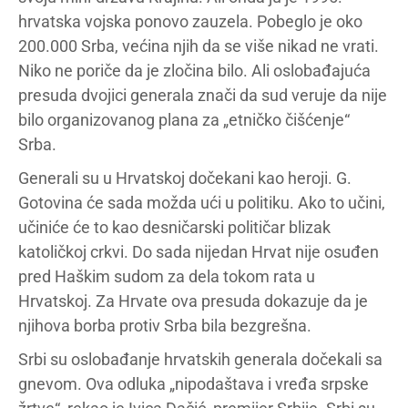
hrvatska vojska ponovo zauzela. Pobeglo je oko
200.000 Srba, većina njih da se više nikad ne vrati.
Niko ne poriče da je zločina bilo. Ali oslobađajuća
presuda dvojici generala znači da sud veruje da nije
bilo organizovanog plana za „etničko čišćenje“
Srba.
Generali su u Hrvatskoj dočekani kao heroji. G.
Gotovina će sada možda ući u politiku. Ako to učini,
učiniće će to kao desničarski političar blizak
katoličkoj crkvi. Do sada nijedan Hrvat nije osuđen
pred Haškim sudom za dela tokom rata u
Hrvatskoj. Za Hrvate ova presuda dokazuje da je
njihova borba protiv Srba bila bezgrešna.
Srbi su oslobađanje hrvatskih generala dočekali sa
gnevom. Ova odluka „nipodaštava i vređa srpske