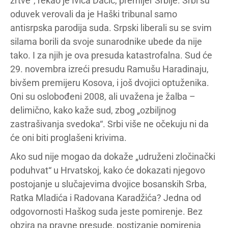
žrtve“, rekao je Ivica Dačić, premijer Srbije. Srbi su
oduvek verovali da je Haški tribunal samo
antisrpska parodija suda. Srpski liberali su se svim
silama borili da svoje sunarodnike ubede da nije
tako. I za njih je ova presuda katastrofalna. Sud će
29. novembra izreći presudu Ramušu Haradinaju,
bivšem premijeru Kosova, i još dvojici optuženika.
Oni su oslobođeni 2008, ali uvažena je žalba –
delimično, kako kaže sud, zbog „ozbiljnog
zastrašivanja svedoka“. Srbi više ne očekuju ni da
će oni biti proglašeni krivima.
Ako sud nije mogao da dokaže „udruženi zločinački
poduhvat“ u Hrvatskoj, kako će dokazati njegovo
postojanje u slučajevima dvojice bosanskih Srba,
Ratka Mladića i Radovana Karadžića? Jedna od
odgovornosti Haškog suda jeste pomirenje. Bez
obzira na pravne presude, postizanje pomirenja