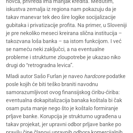
novca, privreda ima manjak kredita. Međutim,
iskustva zemalja iz regiona nam pokazuju da je
takav manevar tek deo šire logike socijalizacije
gubitaka i privatizacije profita. Na primer, u Sloveniji
je pre nekoliko meseci kreirana slična institucija –
takozvana loša banka – sa istom funkcijom. I već
se nameću neki zaključci, a na eventualne
probleme i strukturne zloupotrebe je ukazao niko
drugi do “retrogradna levica”.
Mladi autor Sašo Furlan je naveo
hardcore
podatke
posle kojih će biti teško braniti navodnu
samorazumljivost ovog finansijskog ćiribu-ćiriba:
eventualna dokapitalizacija banaka koštala bi čak
osam puta manje nego što je koštalo formiranje
prljave banke. Korupcija je strukturno ugrađena u
takav projekat, jer upravni odbor prljave banke po
pravilu čine članovi upravnih odbora komercijalnih