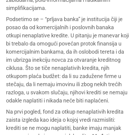
simplifikacijama.
Podsetimo se – “prljava banka” je institucija čiji je
posao da od komercijalnih i poslovnih banaka
otkupi nenaplative kredite. U pitanju je manevar koji
bi trebalo da omogući povećan protok finansija u
komercijalnim bankama, da ih oslobodi tereta i da
im ubrizga inekciju novca za otvaranje kreditnog
ciklusa. Što se tiče nenaplativih kredita, njih
otkupom plaća budžet: da li su zadužene firme u
stečaju, da li nemaju imovinu ili zbog nekih trećih
razloga, u svakom slučaju, njihovi krediti se nemaju
odakle naplatiti i nikada neće biti naplaćeni.
Na prvi pogled, fond za otkup nenaplativih kredita
zaista izgleda kao ideja o kojoj vredi razmisliti:
krediti se ne mogu naplatiti, banke imaju manjak