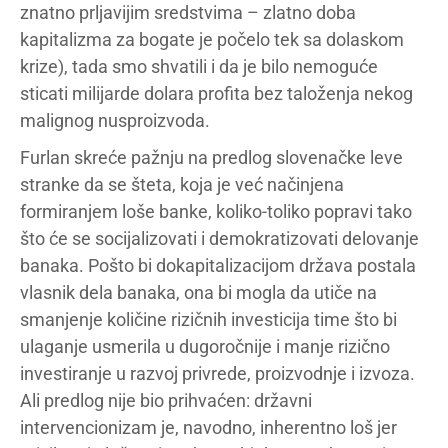
znatno prljavijim sredstvima – zlatno doba
kapitalizma za bogate je počelo tek sa dolaskom
krize), tada smo shvatili i da je bilo nemoguće
sticati milijarde dolara profita bez taloženja nekog
malignog nusproizvoda.
Furlan skreće pažnju na predlog slovenačke leve
stranke da se šteta, koja je već načinjena
formiranjem loše banke, koliko-toliko popravi tako
što će se socijalizovati i demokratizovati delovanje
banaka. Pošto bi dokapitalizacijom država postala
vlasnik dela banaka, ona bi mogla da utiče na
smanjenje količine rizičnih investicija time što bi
ulaganje usmerila u dugoročnije i manje rizično
investiranje u razvoj privrede, proizvodnje i izvoza.
Ali predlog nije bio prihvaćen: državni
intervencionizam je, navodno, inherentno loš jer