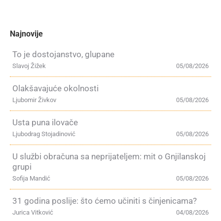
Najnovije
To je dostojanstvo, glupane
Slavoj Žižek
05/08/2026
Olakšavajuće okolnosti
Ljubomir Živkov
05/08/2026
Usta puna ilovače
Ljubodrag Stojadinović
05/08/2026
U službi obračuna sa neprijateljem: mit o Gnjilanskoj
grupi
Sofija Mandić
05/08/2026
31 godina poslije: što ćemo učiniti s činjenicama?
Jurica Vitković
04/08/2026