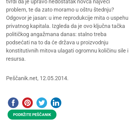
tvrdi da je upravo nedostatak novca najveći
problem, te da zato moramo u oštru štednju?
Odgovor je jasan: u ime reprodukcije mita o uspehu
privatnog kapitala. Izgleda da je ovo ključna tačka
političkog angažmana danas: stalno treba
podsećati na to da će država u proizvodnju
konstitutivnih mitova ulagati ogromnu količinu sile i
resursa.
Peščanik.net, 12.05.2014.
PODRŽITE PEŠČANIK