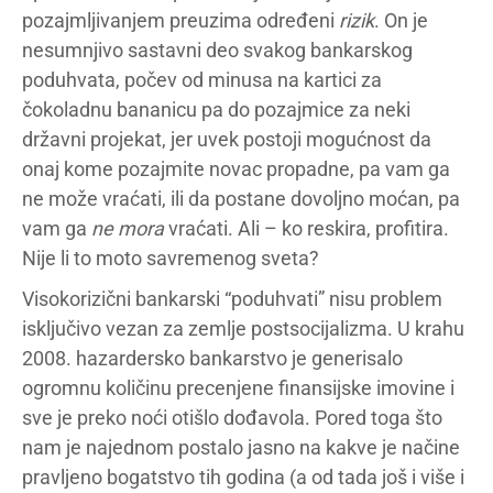
pozajmljivanjem preuzima određeni
rizik
. On je
nesumnjivo sastavni deo svakog bankarskog
poduhvata, počev od minusa na kartici za
čokoladnu bananicu pa do pozajmice za neki
državni projekat, jer uvek postoji mogućnost da
onaj kome pozajmite novac propadne, pa vam ga
ne može vraćati, ili da postane dovoljno moćan, pa
vam ga
ne mora
vraćati. Ali – ko reskira, profitira.
Nije li to moto savremenog sveta?
Visokorizični bankarski “poduhvati” nisu problem
isključivo vezan za zemlje postsocijalizma. U krahu
2008. hazardersko bankarstvo je generisalo
ogromnu količinu precenjene finansijske imovine i
sve je preko noći otišlo dođavola. Pored toga što
nam je najednom postalo jasno na kakve je načine
pravljeno bogatstvo tih godina (a od tada još i više i