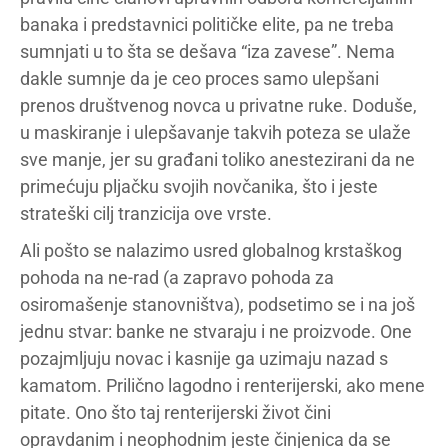
banaka i predstavnici političke elite, pa ne treba
sumnjati u to šta se dešava “iza zavese”. Nema
dakle sumnje da je ceo proces samo ulepšani
prenos društvenog novca u privatne ruke. Doduše,
u maskiranje i ulepšavanje takvih poteza se ulaže
sve manje, jer su građani toliko anestezirani da ne
primećuju pljačku svojih novčanika, što i jeste
strateški cilj tranzicija ove vrste.
Ali pošto se nalazimo usred globalnog krstaškog
pohoda na ne-rad (a zapravo pohoda za
osiromašenje stanovništva), podsetimo se i na još
jednu stvar: banke ne stvaraju i ne proizvode. One
pozajmljuju novac i kasnije ga uzimaju nazad s
kamatom. Prilično lagodno i renterijerski, ako mene
pitate. Ono što taj renterijerski život čini
opravdanim i neophodnim jeste činjenica da se