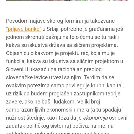
Povodom najave skorog formiranja takozvane
“prljave banke”
u Srbiji, potrebno je građanima još
jednom skrenuti pažnju na to o čemu se tu radi i
kakva su iskustva država sa sličnim projektima.
Objasniću o kakvom je projektu reč, koja mu je
funkcija, kakva su iskustva sa sličnim projektom u
Sloveniji i ukazaću na racionalan predlog
slovenačke levice u vezi sa njim. Tvrdim da se
ovakvim potezima samo privileguje krupni kapital,
uz rizik da budem proglašen zastupnikom teorije
zavere, ako ne baš i ludakom. Veliki broj
samorazumljivih ekonomskih mera (a tu spadaju i
nužnost štednje, kao i teza da je
ekonomija
osnovni
zadatak političkog sistema) počiva, naime, na
zabludama, polu-informacijama i radikalnim