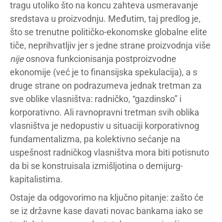
tragu utoliko što na koncu zahteva usmeravanje
sredstava u proizvodnju. Međutim, taj predlog je,
što se trenutne političko-ekonomske globalne elite
tiče, neprihvatljiv jer s jedne strane proizvodnja više
nije
osnova funkcionisanja postproizvodne
ekonomije (već je to finansijska spekulacija), a s
druge strane on podrazumeva jednak tretman za
sve oblike vlasništva: radničko, “gazdinsko” i
korporativno. Ali ravnopravni tretman svih oblika
vlasništva je nedopustiv u situaciji korporativnog
fundamentalizma, pa kolektivno sećanje na
uspešnost radničkog vlasništva mora biti potisnuto
da bi se konstruisala izmišljotina o demijurg-
kapitalistima.
Ostaje da odgovorimo na ključno pitanje: zašto će
se iz državne kase davati novac bankama iako se