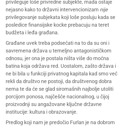
privileguje loše privredne subjekte, mada ostaje
nejasno kako to državni intervencionizam
nije
privilegovanje subjekata koji loše posluju kada se
posledice finansijske kocke prebacuju na teret
budžeta i leđa građana.
Građane uvek treba podsećati na to da su oni i
savremena država u temeljno antagonističkom
odnosu, jer ona je postala ništa više do moćna
batina koja održava red. Uostalom, zašto država i
ne bi bila u funkciji privatnog kapitala kad smo već
rekli da društvo ne postoji, da društvenog dobra
nema te da će se glad siromašnih najbolje utoliti
porcijom ponosa, najčešće nacionalnog, u čijoj
proizvodnji su angažovane ključne državne
institucije: kultura i obrazovanje.
Predlog koji nam je predočio Furlan je na dobrom