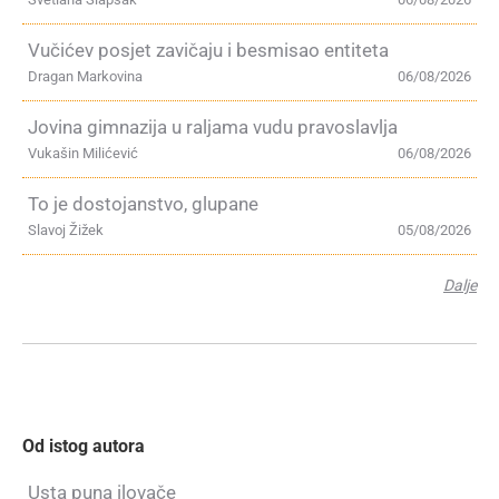
Vučićev posjet zavičaju i besmisao entiteta
Dragan Markovina
06/08/2026
Jovina gimnazija u raljama vudu pravoslavlja
Vukašin Milićević
06/08/2026
To je dostojanstvo, glupane
Slavoj Žižek
05/08/2026
Dalje
Od istog autora
Usta puna ilovače