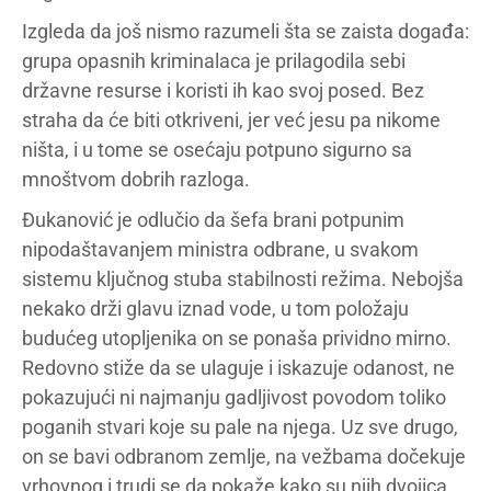
Izgleda da još nismo razumeli šta se zaista događa:
grupa opasnih kriminalaca je prilagodila sebi
državne resurse i koristi ih kao svoj posed. Bez
straha da će biti otkriveni, jer već jesu pa nikome
ništa, i u tome se osećaju potpuno sigurno sa
mnoštvom dobrih razloga.
Đukanović je odlučio da šefa brani potpunim
nipodaštavanjem ministra odbrane, u svakom
sistemu ključnog stuba stabilnosti režima. Nebojša
nekako drži glavu iznad vode, u tom položaju
budućeg utopljenika on se ponaša prividno mirno.
Redovno stiže da se ulaguje i iskazuje odanost, ne
pokazujući ni najmanju gadljivost povodom toliko
poganih stvari koje su pale na njega. Uz sve drugo,
on se bavi odbranom zemlje, na vežbama dočekuje
vrhovnog i trudi se da pokaže kako su njih dvojica