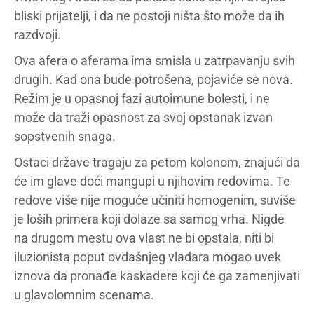
bliski prijatelji, i da ne postoji ništa što može da ih
razdvoji.
Ova afera o aferama ima smisla u zatrpavanju svih
drugih. Kad ona bude potrošena, pojaviće se nova.
Režim je u opasnoj fazi autoimune bolesti, i ne
može da traži opasnost za svoj opstanak izvan
sopstvenih snaga.
Ostaci države tragaju za petom kolonom, znajući da
će im glave doći mangupi u njihovim redovima. Te
redove više nije moguće učiniti homogenim, suviše
je loših primera koji dolaze sa samog vrha. Nigde
na drugom mestu ova vlast ne bi opstala, niti bi
iluzionista poput ovdašnjeg vladara mogao uvek
iznova da pronađe kaskadere koji će ga zamenjivati
u glavolomnim scenama.