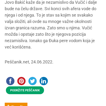
Jovo Bakić kaže da je nezamislivo da Vučić i dalje
bude na čelu države. Svi konci svih afera vode do
njega i od njega. To je stav sa kojim se svakako
valja složiti, ali ovde su mnoge važne okolnosti
izvan granica razuma. Zato smo u njima. Vučić
možda i opstaje zato što je njegova pozicija
nezamisliva. Ionako ga Đuka pere vodom koja je
već korišćena.
Peščanik.net, 24.06.2022.
PODRŽITE PEŠČANIK