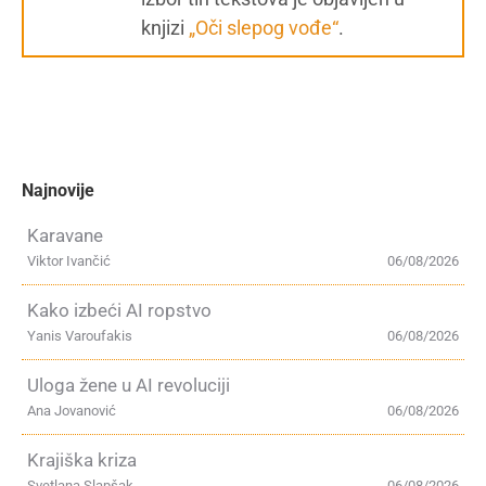
knjizi
„Oči slepog vođe“
.
Najnovije
Karavane
Viktor Ivančić
06/08/2026
Kako izbeći AI ropstvo
Yanis Varoufakis
06/08/2026
Uloga žene u AI revoluciji
Ana Jovanović
06/08/2026
Krajiška kriza
Svetlana Slapšak
06/08/2026