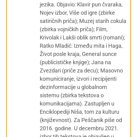
jezika. Objavio: Klavir pun čvaraka,
Nojev izbor, Više od igre (zbirke
satiričnih priča); Muzej starih cokula
(zbirka vojničkih priča); Film,
Krivolak i Lakši oblik smrti (romani);
Ratko Mladić: Između mita i Haga,
Život posle kraja, General sunce
(publicističke knjige); Jana na
Zvezdari (priče za decu); Masovno
komuniciranje, izvori i recipijenti
dezinformacije u globalnom
sistemu (zbirka tekstova o
komunikacijama). Zastupljen u
Enciklopediji Niša, tom za kulturu
(književnost). Za Peščanik piše od
2016. godine. U decembru 2021.
izbor tih tekstova je objavljen u