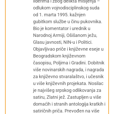
liderima i zbog delikta mišljenja –
odlukom vojnodisciplinskog suda
od 1. marta 1995. kažnjen
gubitkom službe u činu pukovnika.
Bio je komentator i urednik u
Narodnoj Armiji, Ošišanom ježu,
Glasu javnosti, NIN-u i Politici.
Objavljivao priče i književne eseje u
Beogradskom književnom
časopisu, Poljima i Gradini. Dobitnik
više novinarskih nagrada, i nagrada
za književno stvaralaštvo, i učesnik
u više književnih projekata. Nosilac
je najvišeg srpskog odlikovanja za
satiru, Zlatni jež. Zastupljen u više
domaćih i stranih antologija kratkih i
satiričnih priča. Prevođen na više