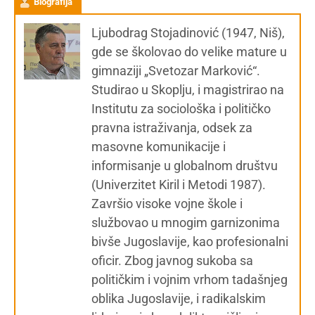
Biografija
Ljubodrag Stojadinović (1947, Niš),
gde se školovao do velike mature u
gimnaziji „Svetozar Marković“.
Studirao u Skoplju, i magistrirao na
Institutu za sociološka i političko
pravna istraživanja, odsek za
masovne komunikacije i
informisanje u globalnom društvu
(Univerzitet Kiril i Metodi 1987).
Završio visoke vojne škole i
službovao u mnogim garnizonima
bivše Jugoslavije, kao profesionalni
oficir. Zbog javnog sukoba sa
političkim i vojnim vrhom tadašnjeg
oblika Jugoslavije, i radikalskim