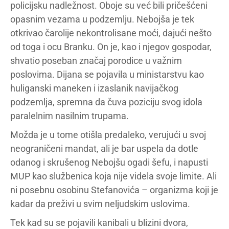
policijsku nadležnost. Oboje su već bili pričešćeni
opasnim vezama u podzemlju. Nebojša je tek
otkrivao čarolije nekontrolisane moći, dajući nešto
od toga i ocu Branku. On je, kao i njegov gospodar,
shvatio poseban značaj porodice u važnim
poslovima. Dijana se pojavila u ministarstvu kao
huliganski maneken i izaslanik navijačkog
podzemlja, spremna da čuva poziciju svog idola
paralelnim nasilnim trupama.
Možda je u tome otišla predaleko, verujući u svoj
neograničeni mandat, ali je bar uspela da dotle
odanog i skrušenog Nebojšu ogadi šefu, i napusti
MUP kao službenica koja nije videla svoje limite. Ali
ni posebnu osobinu Stefanovića – organizma koji je
kadar da preživi u svim neljudskim uslovima.
Tek kad su se pojavili kanibali u blizini dvora,