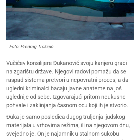
Foto: Predrag Trokicić
Vučićev konsilijere Đukanović svoju karijeru gradi
na zgarištu države. Njegovi radovi pomažu da se
raspad sistema pretvori u nepovratni proces, a da
ugledni kriminalci bacaju javne anateme na još
uglednije od sebe. Izgovarajući pritom neukusne
pohvale i zaklinjanja časnom ocu koji ih je stvorio.
Đuka je samo posledica dugog truljenja ljudskog
materijala u vrhovima režima, ili na njegovom dnu,
svejedno je. On je najamnik u stalnom sukobu