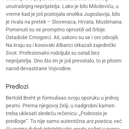
unutrašnjeg neprijatelja. Lako je bilo Miloševiću, u
vreme kad je još postojala onolika Jugoslavija, bilo
je rivala na pretek – Slovenaca, Hrvata, Muslimana.
Pomenuti su se promptno oprostili od Srbije.
Ostadoše Crnogorci. Ali, uskoro su se i oni odvojili.
Na kraju su i kosovski Albanci otkazali zajednički
život. Profesionalni rodoljubi su ostali bez
neprijatelja. Ono što im je još preostalo, to je pitomi
narod devastirane Vojvodine.
Predlozi
Bertold Breht je formulisao svoju oporuku u jednoj
pesmi. Prema njegovoj želji, u nadgrobni kamen
treba uklesati sledeću rečenicu: „Podnosio je
predloge”. To nije samo autentična
ars poetica
, već
(i) veoma dubok intelektualni
credo
, sažet u svega