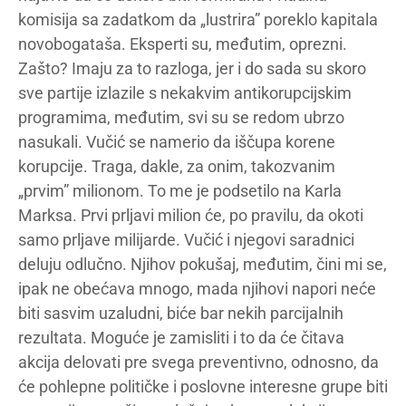
komisija sa zadatkom da „lustrira” poreklo kapitala
novobogataša. Eksperti su, međutim, oprezni.
Zašto? Imaju za to razloga, jer i do sada su skoro
sve partije izlazile s nekakvim antikorupcijskim
programima, međutim, svi su se redom ubrzo
nasukali. Vučić se namerio da iščupa korene
korupcije. Traga, dakle, za onim, takozvanim
„prvim” milionom. To me je podsetilo na Karla
Marksa. Prvi prljavi milion će, po pravilu, da okoti
samo prljave milijarde. Vučić i njegovi saradnici
deluju odlučno. Njihov pokušaj, međutim, čini mi se,
ipak ne obećava mnogo, mada njihovi napori neće
biti sasvim uzaludni, biće bar nekih parcijalnih
rezultata. Moguće je zamisliti i to da će čitava
akcija delovati pre svega preventivno, odnosno, da
će pohlepne političke i poslovne interesne grupe biti