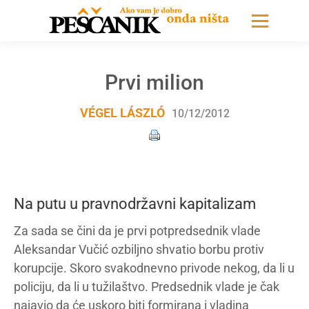
Prvi milion
VÉGEL LÁSZLÓ
10/12/2012
Na putu u pravnodržavni kapitalizam
Za sada se čini da je prvi potpredsednik vlade
Aleksandar Vučić ozbiljno shvatio borbu protiv
korupcije. Skoro svakodnevno privode nekog, da li u
policiju, da li u tužilaštvo. Predsednik vlade je čak
najavio da će uskoro biti formirana i vladina