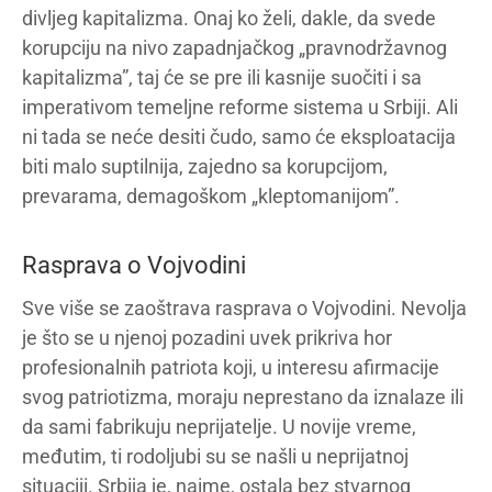
divljeg kapitalizma. Onaj ko želi, dakle, da svede
korupciju na nivo zapadnjačkog „pravnodržavnog
kapitalizma”, taj će se pre ili kasnije suočiti i sa
imperativom temeljne reforme sistema u Srbiji. Ali
ni tada se neće desiti čudo, samo će eksploatacija
biti malo suptilnija, zajedno sa korupcijom,
prevarama, demagoškom „kleptomanijom”.
Rasprava o Vojvodini
Sve više se zaoštrava rasprava o Vojvodini. Nevolja
je što se u njenoj pozadini uvek prikriva hor
profesionalnih patriota koji, u interesu afirmacije
svog patriotizma, moraju neprestano da iznalaze ili
da sami fabrikuju neprijatelje. U novije vreme,
međutim, ti rodoljubi su se našli u neprijatnoj
situaciji. Srbija je, naime, ostala bez stvarnog