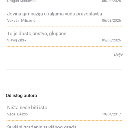
Dragan Markovina
06/08/2026
Jovina gimnazija u raljama vudu pravoslavlja
Vukašin Milićević
06/08/2026
To je dostojanstvo, glupane
Slavoj Žižek
05/08/2026
Dalje
Od istog autora
Ništa neće biti isto
Végel László
19/04/2017
Suvišni građanin suvišnog grada