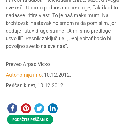
dve reči. Uporno podnosimo predloge, čak i kad to
nadasve iritira vlast. To je naš maksimum. Na
brehtovski nastavak ne smem ni da pomislim, jer
dodaje i stav druge strane: „A mi smo predloge
usvojili”. Pesnik zaključuje: „Ovaj epitaf bacio bi
povoljno svetlo na sve nas”.
Preveo Arpad Vicko
Autonomija info
, 10.12.2012.
Peščanik.net, 10.12.2012.
PODRŽITE PEŠČANIK