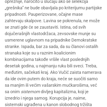
opreznije, naročito u slučaju ako se selekcija
„grešnika” ne bude obavljala po kriterijumu partijske
pripadnosti. Pauperizovane, očajne mase
zahtevaju skalpove. Lavina se pokrenula, ne može
se znati gde će se zaustaviti. Istina, od svih
dojučerašnjih vlastodržaca, zevsovske munje su
usmerene uglavnom na pripadnike Demokratske
stranke. Ispada, bar za sada, da su članovi ostalih
stranaka koje su u raznim koalicionim
kombinacijama takođe vršile vlast poslednjih
desetak godina, u najmanju ruku bili sveci. Treba,
međutim, sačekati kraj. Ako Vučić zaista namerava
da ide ovim putem do kraja, neće se suočiti samo
sa manjim ili većim vašarskim mućkarošima, već
sa onim
sistemom
divljeg kapitalizma, koji je
iznedrio i njega samog. Korupcija je, naime,
sistemski ugrađena u kanon slobodnog tržišta