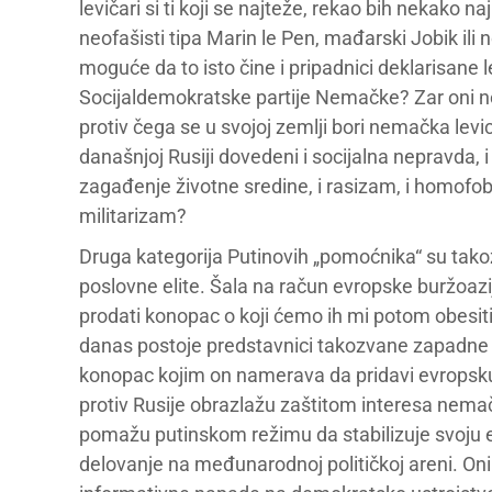
levičari si ti koji se najteže, rekao bih nekako n
neofašisti tipa Marin le Pen, mađarski Jobik ili 
moguće da to isto čine i pripadnici deklarisane l
Socijaldemokratske partije Nemačke? Zar oni ne
protiv čega se u svojoj zemlji bori nemačka lev
današnjoj Rusiji dovedeni i socijalna nepravda, i 
zagađenje životne sredine, i rasizam, i homofobija,
militarizam?
Druga kategorija Putinovih „pomoćnika“ su tako
poslovne elite. Šala na račun evropske buržoazije
prodati konopac o koji ćemo ih mi potom obesiti.
danas postoje predstavnici takozvane zapadne b
konopac kojim on namerava da pridavi evropsku 
protiv Rusije obrazlažu zaštitom interesa nema
pomažu putinskom režimu da stabilizuje svoju e
delovanje na međunarodnoj političkoj areni. On