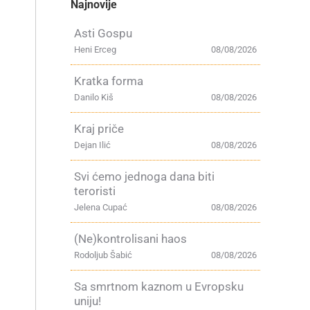
Najnovije
Asti Gospu
Heni Erceg
08/08/2026
Kratka forma
Danilo Kiš
08/08/2026
Kraj priče
Dejan Ilić
08/08/2026
Svi ćemo jednoga dana biti
teroristi
Jelena Cupać
08/08/2026
(Ne)kontrolisani haos
Rodoljub Šabić
08/08/2026
Sa smrtnom kaznom u Evropsku
uniju!