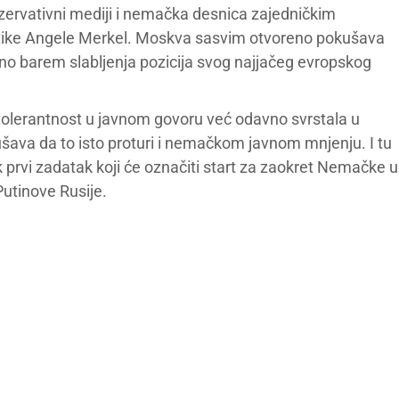
zervativni mediji i nemačka desnica zajedničkim
litike Angele Merkel. Moskva sasvim otvoreno pokušava
, ono barem slabljenja pozicija svog najjačeg evropskog
 tolerantnost u javnom govoru već odavno svrstala u
šava da to isto proturi i nemačkom javnom mnjenju. I tu
k prvi zadatak koji će označiti start za zaokret Nemačke u
Putinove Rusije.