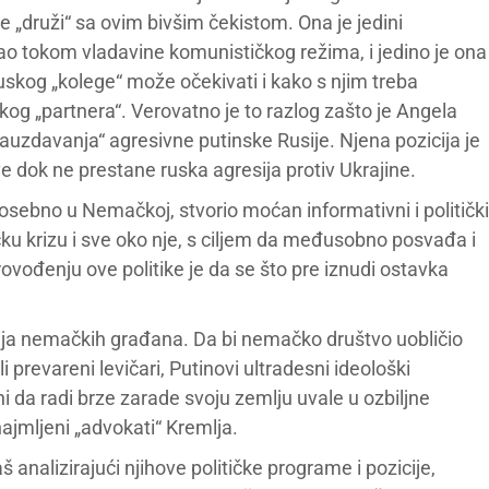
druži“ sa ovim bivšim čekistom. Ona je jedini
stao tokom vladavine komunističkog režima, i jedino je ona
uskog „kolege“ može očekivati i kako s njim treba
og „partnera“. Verovatno je to razlog zašto je Angela
zauzdavanja“ agresivne putinske Rusije. Njena pozicija je
e dok ne prestane ruska agresija protiv Ukrajine.
posebno u Nemačkoj, stvorio moćan informativni i politički
ičku krizu i sve oko nje, s ciljem da međusobno posvađa i
rovođenju ove politike je da se što pre iznudi ostavka
ija nemačkih građana. Da bi nemačko društvo uobličio
revareni levičari, Putinovi ultradesni ideološki
i da radi brze zarade svoju zemlju uvale u ozbiljne
ajmljeni „advokati“ Kremlja.
 analizirajući njihove političke programe i pozicije,