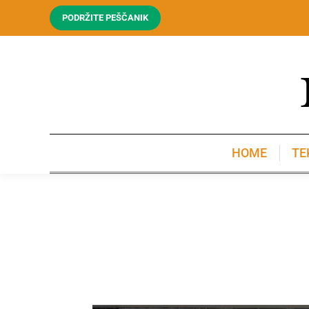
PODRŽITE PEŠČANIK
HOME
TE
HOME
TE