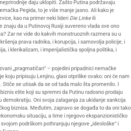
ajneprirodnije daju uklopiti. Zašto Putina podržavaju
nemačka Pegida, to je više manje jasno. Ali kako je
evice, kao na primer neki lideri
Die Linke
ili
 znaju da u Putinovoj Rusiji suvereno vlada sve ono
ica? Zar ne vide do kakvih monstruoznih razmera su u
kršenja prava radnika, i korupcija, i samovolja policije, i
 i klerikalizam, i imperijalistička spoljna politika, i
zvani „pragmatičari“ – pojedini pripadnici nemačke
 koju pripisuju Lenjinu, glasi otprilike ovako: oni će nam
 Stiče se utisak da se od tada malo šta promenilo. I
iznis elite koji su spremni da Putinu radosno prodaju
demokratiju. Oni svoja zalaganja za ukidanje sankcija
čkog biznisa. Međutim, zapravo se događa to da oni tako
konomsku situaciju, a time i njegovo ekspanzionističko
i svojom podrškom pothranjuju njegove „ideološke“ i