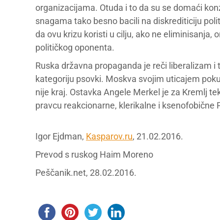
organizacijama. Otuda i to da su se domaći kon
snagama tako besno bacili na diskrediticiju po
da ovu krizu koristi u cilju, ako ne eliminisanja
političkog oponenta.
Ruska državna propaganda je reči liberalizam i
kategoriju psovki. Moskva svojim uticajem poku
nije kraj. Ostavka Angele Merkel je za Kremlj te
pravcu reakcionarne, klerikalne i ksenofobične 
Igor Ejdman,
Kasparov.ru
, 21.02.2016.
Prevod s ruskog Haim Moreno
Peščanik.net, 28.02.2016.