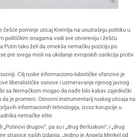
češće pominje uticaj Kremlja na unutrašnju politiku u
im političkim snagama vodi sve otvoreniju i žešću
da Putin tako želi da omekša nemačku poziciju po
se pre svega misli na ukidanje evropskih sankcija protiv
ozniji. Cilj ruske informaciono-lobističke ofanzive je
ve liberalističke osnove i usmeravanje njenog javnog
 Da bi sa Nemačkom mogao da nađe bilo kakav zajednički
a da je promeni. Osnovni instrumentarij ruskog uticaja na
ljavih informacionih tehnologija, izvoz korupcije u
padnika nemačke elite.
„Putinovi drugovi“, pa su i „drug Berluskoni“, i „drug
vne stranice naših izdanja. Jedino je Angela Merkel od