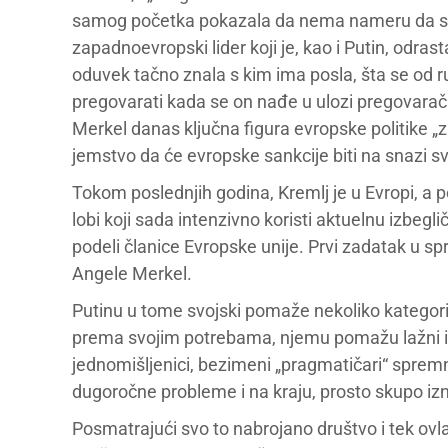
samog početka pokazala da nema nameru da se „
zapadnoevropski lider koji je, kao i Putin, odra
oduvek tačno znala s kim ima posla, šta se od r
pregovarati kada se on nađe u ulozi pregovaračk
Merkel danas ključna figura evropske politike „
jemstvo da će evropske sankcije biti na snazi sv
Tokom poslednjih godina, Kremlj je u Evropi, a 
lobi koji sada intenzivno koristi aktuelnu izbegl
podeli članice Evropske unije. Prvi zadatak u sp
Angele Merkel.
Putinu u tome svojski pomaže nekoliko kategor
prema svojim potrebama, njemu pomažu lažni ili p
jednomišljenici, bezimeni „pragmatičari“ spremn
dugoročne probleme i na kraju, prosto skupo izn
Posmatrajući svo to nabrojano društvo i tek ovlaš