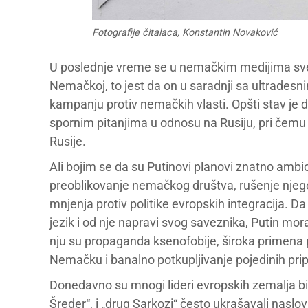
Fotografije čitalaca, Konstantin Novaković
U poslednje vreme se u nemačkim medijima sve 
Nemačkoj, to jest da on u saradnji sa ultradesn
kampanju protiv nemačkih vlasti. Opšti stav je 
spornim pitanjima u odnosu na Rusiju, pri čemu 
Rusije.
Ali bojim se da su Putinovi planovi znatno ambici
preoblikovanje nemačkog društva, rušenje njego
mnjenja protiv politike evropskih integracija.
jezik i od nje napravi svog saveznika, Putin mor
nju su propaganda ksenofobije, široka primena pr
Nemačku i banalno potkupljivanje pojedinih pri
Donedavno su mnogi lideri evropskih zemalja bili 
Šreder“, i „drug Sarkozi“ često ukrašavali naslo