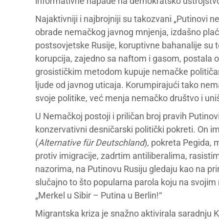
informativne napade na demokratsko ustrojstv
Najaktivniji i najbrojniji su takozvani „Putinovi n
obrade nemačkog javnog mnjenja, izdašno plaće
postsovjetske Rusije, koruptivne bahanalije su 
korupcija, zajedno sa naftom i gasom, postala o
grosističkim metodom kupuje nemačke političare,
ljude od javnog uticaja. Korumpirajući tako nema
svoje politike, već menja nemačko društvo i u
U Nemačkoj postoji i priličan broj pravih Putinovi
konzervativni desničarski politički pokreti. On i
(
Alternative für Deutschland
), pokreta Pegida,
protiv imigracije, zadrtim antiliberalima, rasis
nazorima, na Putinovu Rusiju gledaju kao na prim
slučajno to što popularna parola koju na svojim 
„Merkel u Sibir – Putina u Berlin!“
Migrantska kriza je snažno aktivirala saradnju