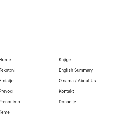
Home
Knjige
Tekstovi
English Summary
Emisije
O nama / About Us
Prevodi
Kontakt
Prenosimo
Donacije
Teme