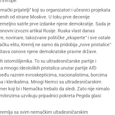
o Evrope.
emački prijatelji“ koji su organizatori i učesnici projekata
nih od strane Moskve. U toku prve decenije
temeljno satrle prve izdanke njene demokratije. Sada je
snovni izvozni artikal Rusije. Ruska vlast danas
 novinare, takozvane političke „eksperte“ i sve ostale
čku elitu, Kremlj ne samo da pridobija „nove pristalice“
ništava osnove njene demokratske pravne države.
h istomišljenika. To su ultradesničarske partije i
ma mnogo ideoloških pristalica unutar partije AfD
 među raznim evroskepticima, nacionalistima, borcima
tima i klerikalima. Mnogi Nemci sa ultradesničarskim
er koji bi i Nemačka trebalo da sledi. Zato nije nimalo
mitinzima uzvikuju pripadnici pokreta Pegida glasi:
 Kremlja sa svim nemačkim ultadesničarskim