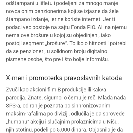
odštampani u lifletu i podeljeni za mnogo manje
novca onim penzionerima koji se izjasne da žele
štampano izdanje, jer ne koriste internet. Jer ti
podaci već postoje na sajtu Fonda PIO. Ali na njemu
nema ove brošure u kojoj su objedinjeni, iako
postoji segment „brošure“. Toliko o hitnosti i potrebi
da se penzioneri, u solidnom broju digitalno
pismene osobe, što pre i što bolje informišu.
X-men i promoterka pravoslavnih katoda
Zvuči kao akcioni film B produkcije ili kakva
parodija. Znate, sigurno, o čemu je reč. Mlada nada
SPS-a, od ranije poznata po sinhronizovanim
maksim-rafalima po diviziji, odlučila je da sprovede
„humanu“ akciju i slučajnim prolaznicima u Nišu,
njih stotinu, podeli po 5.000 dinara. Objasnila je da