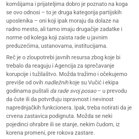
komšijama i prijateljima dobro je poznato na koga
se ovo odnosi – to je druga kategorija partijskih
uposlenika – oni koji ipak moraju da dolaze na
radno mesto, ali tamo imaju drugačije zadatke i
norme od kolega koji zaista rade u javnim
preduzećima, ustanovama, institucijama.
Reč je o zloupotrebi javnih resursa zbog koje bi
trebalo da reaguju i Agencija za sprečavanje
korupcije i tužilaštvo. Možda tražimo i očekujemo
previše od ovih
nadležnih
koje su Vučić i ekipa
godinama puštali
da rade svoj posao
– u prevodu
da ćute ili da potvrđuju ispravnost i nevinost
naprednjačkih funkcionera. Ipak, treba notirati da je
crvena zastavica podignuta. Možda se neki
pojedinci ohrabre ili se stanje, nekim čudom, iz
korena promeni, pre rokova zastare.