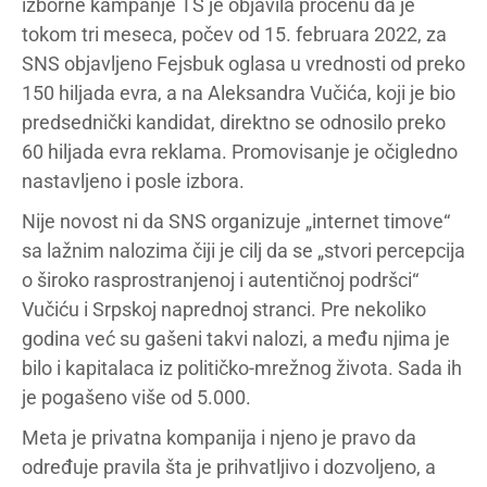
izborne kampanje TS je objavila procenu da je
tokom tri meseca, počev od 15. februara 2022, za
SNS objavljeno Fejsbuk oglasa u vrednosti od preko
150 hiljada evra, a na Aleksandra Vučića, koji je bio
predsednički kandidat, direktno se odnosilo preko
60 hiljada evra reklama. Promovisanje je očigledno
nastavljeno i posle izbora.
Nije novost ni da SNS organizuje „internet timove“
sa lažnim nalozima čiji je cilj da se „stvori percepcija
o široko rasprostranjenoj i autentičnoj podršci“
Vučiću i Srpskoj naprednoj stranci. Pre nekoliko
godina već su gašeni takvi nalozi, a među njima je
bilo i kapitalaca iz političko-mrežnog života. Sada ih
je pogašeno više od 5.000.
Meta je privatna kompanija i njeno je pravo da
određuje pravila šta je prihvatljivo i dozvoljeno, a