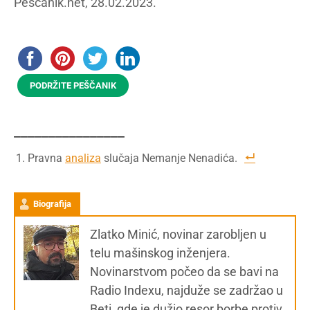
Peščanik.net, 28.02.2023.
PODRŽITE PEŠČANIK
________________
Pravna
analiza
slučaja Nemanje Nenadića.
Biografija
Zlatko Minić, novinar zarobljen u
telu mašinskog inženjera.
Novinarstvom počeo da se bavi na
Radio Indexu, najduže se zadržao u
Beti, gde je dužio resor borbe protiv