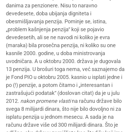
danima za penzionere. Nisu to naravno
devedesete, doba ubijanja digniteta i
obesmišljavanja penzija. Pominje se, istina,
„problem kašnjenja penzija“ koji se pojavio
devedesetih, ali se ne navodi ni koliko je evra
(maraka) bila prosečna penzija, ni koliko su one
kasnile 2000. godine, u doba ministrovanja
uvodničara. A u oktobru 2000. država je dugovala
13 penzija. U brošuri toga nema, već saznajemo da
je Fond PIO u oktobru 2005. kasnio u isplati jedne i
po (!) penzije, a potom čitamo i „interesantan i
zastrašujući podatak“ (doslovan citat) da je u julu
2012.
nakon promene vlasti
na računu države bilo
svega 8 milijardi dinara, što nije bilo dovoljno ni za
isplatu penzija u jednom mesecu. A sada je na
računu države više od 300 milijardi dinara. Što je