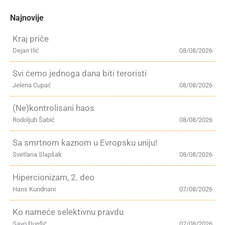
Najnovije
Kraj priče
Dejan Ilić
08/08/2026
Svi ćemo jednoga dana biti teroristi
Jelena Cupać
08/08/2026
(Ne)kontrolisani haos
Rodoljub Šabić
08/08/2026
Sa smrtnom kaznom u Evropsku uniju!
Svetlana Slapšak
08/08/2026
Hipercionizam, 2. deo
Hans Kundnani
07/08/2026
Ko nameće selektivnu pravdu
Savo Đurđić
07/08/2026