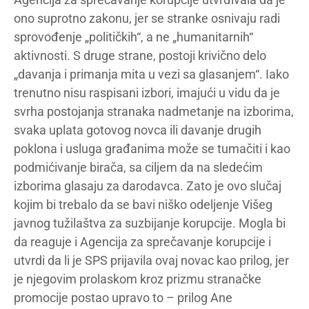
ono suprotno zakonu, jer se stranke osnivaju radi
sprovođenje „političkih“, a ne „humanitarnih“
aktivnosti. S druge strane, postoji krivično delo
„davanja i primanja mita u vezi sa glasanjem“. Iako
trenutno nisu raspisani izbori, imajući u vidu da je
svrha postojanja stranaka nadmetanje na izborima,
svaka uplata gotovog novca ili davanje drugih
poklona i usluga građanima može se tumačiti i kao
podmićivanje birača, sa ciljem da na sledećim
izborima glasaju za darodavca. Zato je ovo slučaj
kojim bi trebalo da se bavi niško odeljenje Višeg
javnog tužilaštva za suzbijanje korupcije. Mogla bi
da reaguje i Agencija za sprečavanje korupcije i
utvrdi da li je SPS prijavila ovaj novac kao prilog, jer
je njegovim prolaskom kroz prizmu stranačke
promocije postao upravo to – prilog Ane