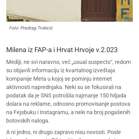
Foto: Predrag Trokicić
Milena iz FAP-a i Hrvat Hrvoje v.2.023
Mediji, ne svi naravno, već „usual suspects“, redom
su objavili informaciju iz kvartalnog izveštaja
kompanije Meta u kojoj se pominju internet
aktivnosti naprednjaka. Neki su se fokusirali na
podatak da je SNS potrošila najmanje 150 hiljada
dolara na reklame, odnosno promovisanje postova
na Fejsbuku i Instagramu, a neki na broj pogašenih
botovskih naloga.
A ni jedno, ni drugo zapravo nisu novosti. Posle