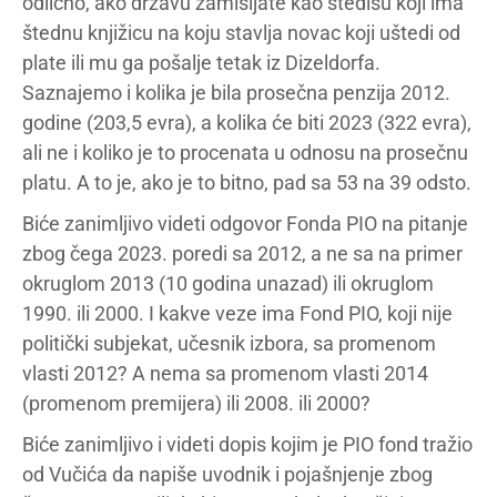
odlično, ako državu zamišljate kao štedišu koji ima
štednu knjižicu na koju stavlja novac koji uštedi od
plate ili mu ga pošalje tetak iz Dizeldorfa.
Saznajemo i kolika je bila prosečna penzija 2012.
godine (203,5 evra), a kolika će biti 2023 (322 evra),
ali ne i koliko je to procenata u odnosu na prosečnu
platu. A to je, ako je to bitno, pad sa 53 na 39 odsto.
Biće zanimljivo videti odgovor Fonda PIO na pitanje
zbog čega 2023. poredi sa 2012, a ne sa na primer
okruglom 2013 (10 godina unazad) ili okruglom
1990. ili 2000. I kakve veze ima Fond PIO, koji nije
politički subjekat, učesnik izbora, sa promenom
vlasti 2012? A nema sa promenom vlasti 2014
(promenom premijera) ili 2008. ili 2000?
Biće zanimljivo i videti dopis kojim je PIO fond tražio
od Vučića da napiše uvodnik i pojašnjenje zbog