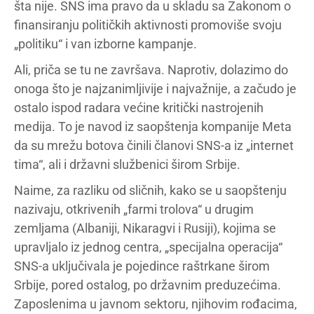
šta nije. SNS ima pravo da u skladu sa Zakonom o
finansiranju političkih aktivnosti promoviše svoju
„politiku“ i van izborne kampanje.
Ali, priča se tu ne završava. Naprotiv, dolazimo do
onoga što je najzanimljivije i najvažnije, a začudo je
ostalo ispod radara većine kritički nastrojenih
medija. To je navod iz saopštenja kompanije Meta
da su mrežu botova činili članovi SNS-a iz „internet
tima“, ali i državni službenici širom Srbije.
Naime, za razliku od sličnih, kako se u saopštenju
nazivaju, otkrivenih „farmi trolova“ u drugim
zemljama (Albaniji, Nikaragvi i Rusiji), kojima se
upravljalo iz jednog centra, „specijalna operacija“
SNS-a uključivala je pojedince raštrkane širom
Srbije, pored ostalog, po državnim preduzećima.
Zaposlenima u javnom sektoru, njihovim rođacima,