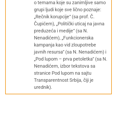
o temama koje su zanimljive samo
grupi ljudi koje sve lično poznaje:
„Rečnik korupcije“ (sa prof. Č.
Čupićem), „Politički uticaj na javna
preduzeća i medije“ (sa N.
Nenadićem), „Funkcionerska
kampanja kao vid zloupotrebe
javnih resursa“ (sa N. Nenadićem) i
„Pod lupom – prva petoletka“ (sa N.
Nenadićem, izbor tekstova sa
stranice Pod lupom na sajtu
Transparentnost Srbija, čiji je
urednik).