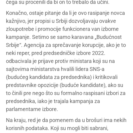
čega su procenili da bi on to trebalo da učini.
Konačno, ostaje pitanje da li je ovo rasipanje novca
kažnjivo, jer propisi u Srbiji dozvoljavaju ovakve
zloupotrebe i promocije funkcionera van izborne
kampanje. Setimo se samo karavana „Budućnost
Srbije“. Agencija za sprečavanje korupcije, ako je to
neki reper, pred predsedničke izbore 2022.
odbacivala je prijave protiv ministara koji su na
sajtovima ministarstva hvalili lidera SNS-a
(budućeg kandidata za predsednika) i kritikovali
predstavnike opozicije (buduće kandidate), ako su
to činili pre nego što su formalno raspisani izbori za
predsednika, iako je trajala kampanja za
parlamentarne izbore.
Na kraju, red je da pomenem da u brošuri ima nekih
korisnih podataka. Koji su mogli biti sabrani,