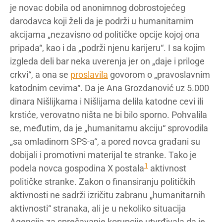
je novac dobila od anonimnog dobrostojećeg
darodavca koji želi da je podrži u humanitarnim
akcijama „nezavisno od političke opcije kojoj ona
pripada“, kao i da „podrži njenu karijeru“. I sa kojim
izgleda deli bar neka uverenja jer on „daje i priloge
crkvi“, a ona se
proslavila
govorom o „pravoslavnim
katodnim cevima“. Da je Ana Grozdanović uz 5.000
dinara Nišlijkama i Nišlijama delila katodne cevi ili
krstiće, verovatno ništa ne bi bilo sporno. Pohvalila
se, međutim, da je „humanitarnu akciju“ sprovodila
„sa omladinom SPS-a“, a pored novca građani su
dobijali i promotivni materijal te stranke. Tako je
1
podela novca gospodina X postala
aktivnost
političke stranke. Zakon o finansiranju političkih
aktivnosti ne sadrži izričitu zabranu „humanitarnih
aktivnosti“ stranaka, ali je u nekoliko situacija
Agencija za sprečavanje korupcije utvrđivala da je