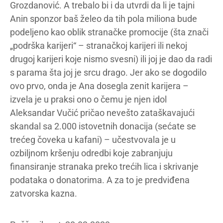
Grozdanović. A trebalo bi i da utvrdi da li je tajni
Anin sponzor baš želeo da tih pola miliona bude
podeljeno kao oblik stranačke promocije (šta znači
„podrška karijeri“ – stranačkoj karijeri ili nekoj
drugoj karijeri koje nismo svesni) ili joj je dao da radi
s parama šta joj je srcu drago. Jer ako se dogodilo
ovo prvo, onda je Ana dosegla zenit karijera –
izvela je u praksi ono o čemu je njen idol
Aleksandar Vučić pričao nevešto zataškavajući
skandal sa 2.000 istovetnih donacija (sećate se
trećeg čoveka u kafani) – učestvovala je u
ozbiljnom kršenju odredbi koje zabranjuju
finansiranje stranaka preko trećih lica i skrivanje
podataka o donatorima. A za to je predviđena
zatvorska kazna.