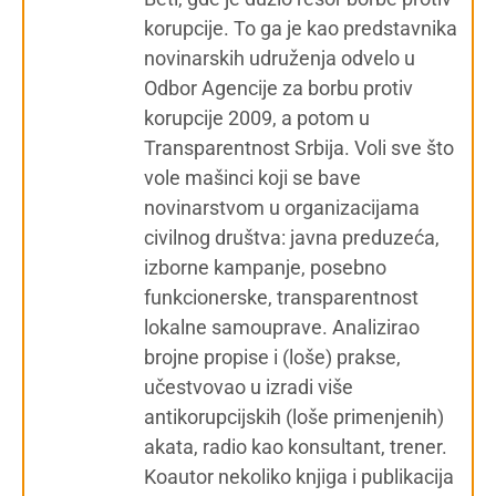
korupcije. To ga je kao predstavnika
novinarskih udruženja odvelo u
Odbor Agencije za borbu protiv
korupcije 2009, a potom u
Transparentnost Srbija. Voli sve što
vole mašinci koji se bave
novinarstvom u organizacijama
civilnog društva: javna preduzeća,
izborne kampanje, posebno
funkcionerske, transparentnost
lokalne samouprave. Analizirao
brojne propise i (loše) prakse,
učestvovao u izradi više
antikorupcijskih (loše primenjenih)
akata, radio kao konsultant, trener.
Koautor nekoliko knjiga i publikacija