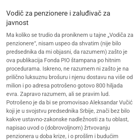
Vodič za penzionere i zaluđivač za
javnost
Ma koliko se trudio da proniknem u tajne „Vodiča za
penzionere“, nisam uspeo da shvatim (nije bilo
predsednika da mi objasni, da razumem) zašto je
ova publikacija Fonda PIO štampana po hitnim
procedurama. Iskreno, ne razumem ni zašto je na
prilično luksuznu brošuru i njenu dostavu na više od
milion i po adresa potrošeno gotovo 800 hiljada
evra. Zapravo razumem, ali se pravim lud.
Potrošeno je da bi se promovisao Aleksandar Vučić
koji je u svojstvu predsednika Srbije, znači bez bilo
kakve ustavno-zakonske nadležnosti za tu oblast,
napisao uvod o (dobrovoljnom) žrtvovanju
penzionera u doba krize, i o prošlim i budućim