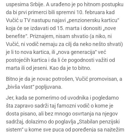
uspesima Srbije. A urađeno je po hitnom postupku
da bi prvi primerci bili spremni 10. februara kad
Vučić u TV nastupu najavi „penzionersku karticu“
koja će se izdavati od 15. marta i donositi „nove
benefite“. Priznajem, nisam shvatio (a niko, ni
Vučić, ni vodič nemaju za cilj da neko nešto shvati)
je li to nova kartica, ili „nova generacija“ već
postojećih kartica i da li će pogodnosti važiti od
marta ili od jeseni. Kao da je to bitno.
Bitno je da je novac potrošen, Vučić promovisan, a
„bivša vlast“ popljuvana.
Jer, kada se pomerimo od uvodnika i pogledamo
šta zapravo sadrži taj famozni vodič o kome je
dosta pisano, ali bez mnogo osvrtanja na njegov
sadržaj, dolazimo do poglavlja „Stabilan penzijski
sistem“ u kome sve puca od poređenja sa najtežim