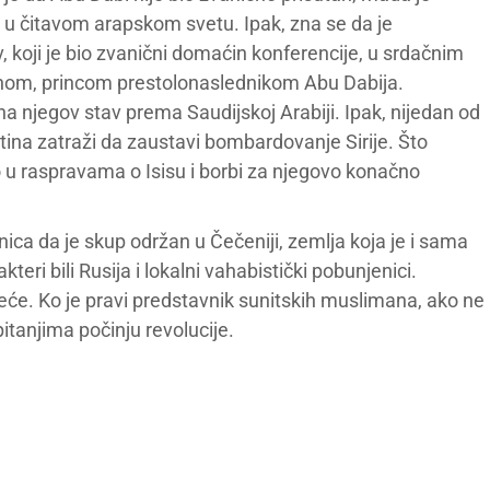
a u čitavom arapskom svetu. Ipak, zna se da je
, koji je bio zvanični domaćin konferencije, u srdačnim
m, princom prestolonaslednikom Abu Dabija.
 na njegov stav prema Saudijskoj Arabiji. Ipak, nijedan od
Putina zatraži da zaustavi bombardovanje Sirije. Što
ao u raspravama o Isisu i borbi za njegovo konačno
ica da je skup održan u Čečeniji, zemlja koja je i sama
teri bili Rusija i lokalni vahabistički pobunjenici.
reće. Ko je pravi predstavnik sunitskih muslimana, ako ne
itanjima počinju revolucije.