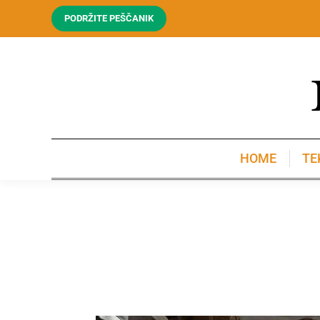
PODRŽITE PEŠČANIK
HOME
TE
HOME
TE