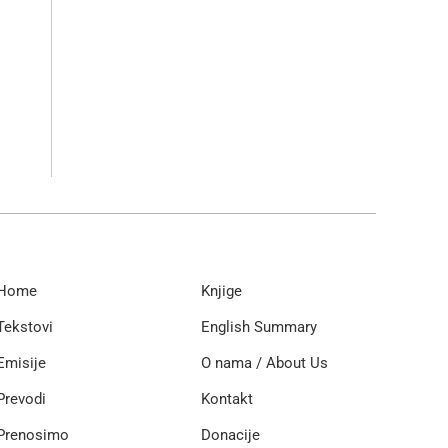
Home
Knjige
Tekstovi
English Summary
Emisije
O nama / About Us
Prevodi
Kontakt
Prenosimo
Donacije