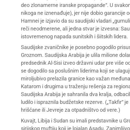
deo zlonamerne iranske propagande“. U svakom s
nikoga ne iznenađuje), jer nije dobio garancije 
Hamnei je izjavio da su saudijski vladari „gurn
reči neodmerene, ali jedna stvar je izvesna: Sau
istovremenog napada sunitskih i šiitskih lidera.
Saudijske zvaničnike je posebno pogodilo pris
Groznom. Saudijska Arabija je ulila milione dola
predsednik Al-Sisi izveo državni udar pre više od
se dogodilo sa poslušnim liderima koji se ulaguj
miroljubivo prelazila granice kao važan međunar
Katarom i drugima u traženju rešenja za region
Saudijska Arabija je sahranila dva kralja, odbacil
ludilo i ispraznila budžetske rezerve. („Takfir“ 
hrišćane ili Jevreje za otpadništvo od vere.)
Kuvajt, Libija i Sudan su imali predstavnike u
sirijskog muftiju koji je lojalan Asadu. Zanimlji