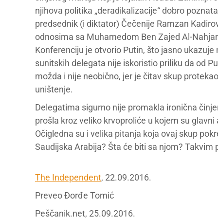
njihova politika „deradikalizacije“ dobro poznat
predsednik (i diktator) Čečenije Ramzan Kadirov
odnosima sa Muhamedom Ben Zajed Al-Nahjano
Konferenciju je otvorio Putin, što jasno ukazuje
sunitskih delegata nije iskoristio priliku da od 
možda i nije neobično, jer je čitav skup protek
uništenje.
Delegatima sigurno nije promakla ironična činjen
prošla kroz veliko krvoproliće u kojem su glavni ak
Očigledna su i velika pitanja koja ovaj skup pok
Saudijska Arabija? Šta će biti sa njom? Takvim p
The Independent
, 22.09.2016.
Preveo Đorđe Tomić
Peščanik.net, 25.09.2016.