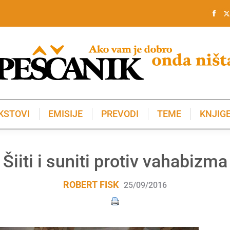
KSTOVI
EMISIJE
PREVODI
TEME
KNJIG
KSTOVI
EMISIJE
PREVODI
TEME
KNJIG
Šiiti i suniti protiv vahabizma
ROBERT FISK
25/09/2016