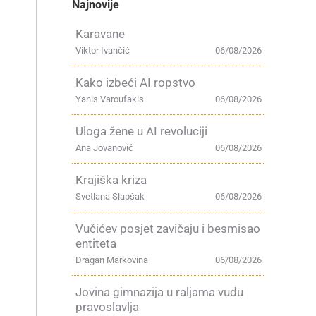
Najnovije
Karavane
Viktor Ivančić
06/08/2026
Kako izbeći AI ropstvo
Yanis Varoufakis
06/08/2026
Uloga žene u AI revoluciji
Ana Jovanović
06/08/2026
Krajiška kriza
Svetlana Slapšak
06/08/2026
Vučićev posjet zavičaju i besmisao
entiteta
Dragan Markovina
06/08/2026
Jovina gimnazija u raljama vudu
pravoslavlja