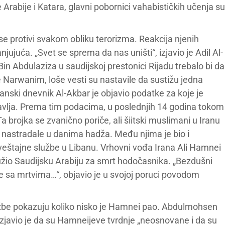
Arabije i Katara, glavni pobornici vahabističkih učenja su
se protivi svakom obliku terorizma. Reakcija njenih
njujuća. „Svet se sprema da nas uništi“, izjavio je Adil Al-
in Abdulaziza u saudijskoj prestonici Rijadu trebalo bi da
Narwanim, loše vesti su nastavile da sustižu jedna
nski dnevnik Al-Akbar je objavio podatke za koje je
ravlja. Prema tim podacima, u poslednjih 14 godina tokom
brojka se zvanično poriče, ali šiitski muslimani u Iranu
u nastradale u danima hadža. Među njima je bio i
eštajne službe u Libanu. Vrhovni vođa Irana Ali Hamnei
žio Saudijsku Arabiju za smrt hodočasnika. „Bezdušni
re sa mrtvima…“, objavio je u svojoj poruci povodom
tužbe pokazuju koliko nisko je Hamnei pao. Abdulmohsen
 izjavio je da su Hamneijeve tvrdnje „neosnovane i da su