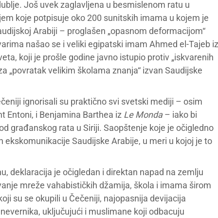
 dublje. Još uvek zaglavljena u besmislenom ratu u
em koje potpisuje oko 200 sunitskih imama u kojem je
audijskoj Arabiji – proglašen „opasnom deformacijom“
rima našao se i veliki egipatski imam Ahmed el-Tajeb i
ta, koji je prošle godine javno istupio protiv „iskvarenih
za „povratak velikim školama znanja“ izvan Saudijske
niji ignorisali su praktično svi svetski mediji – osim
t Entoni, i Benjamina Barthea iz
Le Monda
– iako bi
od građanskog rata u Siriji. Saopštenje koje je očigledno
n ekskomunikacije Saudijske Arabije, u meri u kojoj je to
, deklaracija je očigledan i direktan napad na zemlju
avanje mreže vahabističkih džamija, škola i imama širom
ji su se okupili u Čečeniji, najopasnija devijacija
 nevernika, uključujući i muslimane koji odbacuju