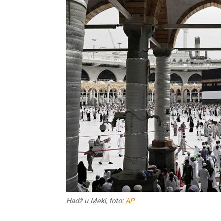
Hadž u Meki, foto:
AP