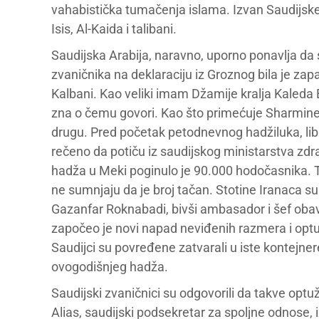
vahabistička tumačenja islama. Izvan Saudijske 
Isis, Al-Kaida i talibani.
Saudijska Arabija, naravno, uporno ponavlja da 
zvaničnika na deklaraciju iz Groznog bila je zapa
Kalbani. Kao veliki imam Džamije kralja Kaleda B
zna o čemu govori. Kao što primećuje Sharmine 
drugu. Pred početak petodnevnog hadžiluka, liba
rečeno da potiču iz saudijskog ministarstva zd
hadža u Meki poginulo je 90.000 hodočasnika. Ta 
ne sumnjaju da je broj tačan. Stotine Iranaca s
Gazanfar Roknabadi, bivši ambasador i šef obav
započeo je novi napad neviđenih razmera i optu
Saudijci su povređene zatvarali u iste kontejne
ovogodišnjeg hadža.
Saudijski zvaničnici su odgovorili da takve op
Alias, saudijski podsekretar za spoljne odnose,