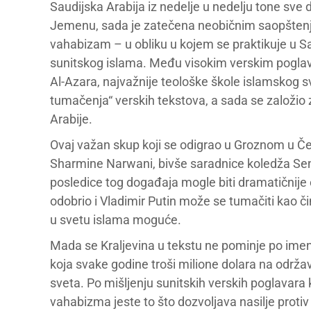
Saudijska Arabija iz nedelje u nedelju tone sve
Jemenu, sada je zatečena neobičnim saopštenj
vahabizam – u obliku u kojem se praktikuje u S
sunitskog islama. Među visokim verskim poglava
Al-Azara, najvažnije teološke škole islamskog sve
tumačenja“ verskih tekstova, a sada se založio 
Arabije.
Ovaj važan skup koji se odigrao u Groznom u Čeče
Sharmine Narwani, bivše saradnice koledža Sen
posledice tog događaja mogle biti dramatičnije 
odobrio i Vladimir Putin može se tumačiti kao či
u svetu islama moguće.
Mada se Kraljevina u tekstu ne pominje po imenu
koja svake godine troši milione dolara na održ
sveta. Po mišljenju sunitskih verskih poglavara ko
vahabizma jeste to što dozvoljava nasilje protiv