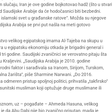
lučaju, Iran je ove godine bojkotovao hadž (što u stvar
od Saudijske Arabije da će hodočasnici biti bezbedni.
uli islamski svet u građanske ratove“. Možda su njegove
dijska Arabija se prvi put našla na meti gotovo
ustvo velikog egipatskog imama Al-Tajeba na skupu u
ra u egipatsku ekonomiju otkada je brigadni general i
 tri godine. Saudijski zvaničnici se verovatno pitaju šta
u Kraljevini. „Saudijska Arabija je 2010. godine
odni faktor i sarađivala sa Iranom, Sirijom, Turskom,
alna žarišta“, piše Sharmine Narwani. „Do 2016.
a odmeren pristup spoljnoj politici, prihvatila „takfirsko“
je sunitski musliman koji optužuje druge muslimane ili
 Groznom, uz – pogađate – Ahmeda Hasuna, velikog
vo je da Abu Dabi nije bio zvanično prisutan, mada je