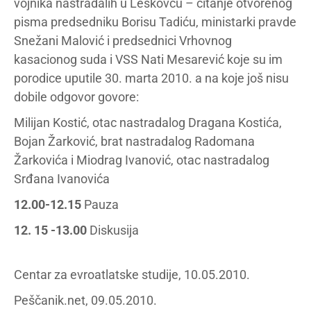
vojnika nastradalih u Leskovcu – čitanje otvorenog
pisma predsedniku Borisu Tadiću, ministarki pravde
Snežani Malović i predsednici Vrhovnog
kasacionog suda i VSS Nati Mesarević koje su im
porodice uputile 30. marta 2010. a na koje još nisu
dobile odgovor govore:
Milijan Kostić, otac nastradalog Dragana Kostića,
Bojan Žarković, brat nastradalog Radomana
Žarkovića i Miodrag Ivanović, otac nastradalog
Srđana Ivanovića
12.00-12.15
Pauza
12. 15 -13.00
Diskusija
Centar za evroatlatske studije, 10.05.2010.
Peščanik.net, 09.05.2010.