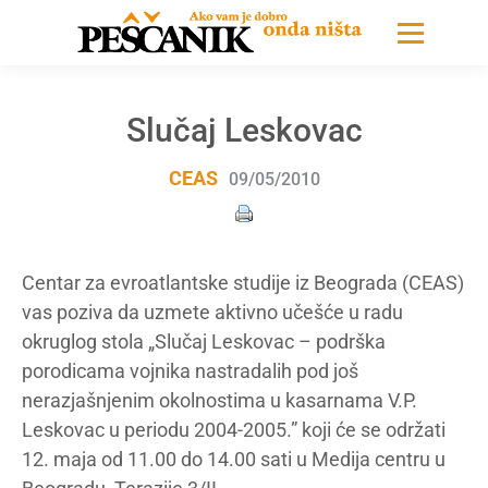
Slučaj Leskovac
CEAS
09/05/2010
Centar za evroatlantske studije iz Beograda (CEAS)
vas poziva da uzmete aktivno učešće u radu
okruglog stola „Slučaj Leskovac – podrška
porodicama vojnika nastradalih pod još
nerazjašnjenim okolnostima u kasarnama V.P.
Leskovac u periodu 2004-2005.” koji će se održati
12. maja od 11.00 do 14.00 sati u Medija centru u