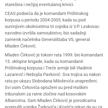
starešina i nečijoj eventulanoj krivici.
CEAS podseća da je komandant Prištinskog
korpusa u periodu 2004-2005, kada su pod
sumnjivim okolnostima tri vojnika iz V.P. Leskovac
navodno izvršila samoubistvo, bio sadašnji
zamenik načelnika Generalštaba VS, general
Mladen Ćirković.
Mladen Ćirković je tokom rata 1999. bio komandant
15. oklopne brigade, kada su komandanti
Prištinskog korpusa i Treće armije bili Vladimir
Lazarević i Nebojša Pavković. Sva trojica su nakon
rata po ukazu Slobodana Miloševića unapređeni.
Svi osim Ćirkovića optuženi su pred Haškim
tribunalom za ratne zločine nad kosovskim
Albancima. Sam Mladen Ćirković je porodicama
poginulih vojnika Žarkovića i Kostića rekao da su za