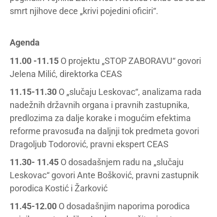
smrt njihove dece „krivi pojedini oficiri“.
Agenda
11.00 -11.15
O projektu „STOP ZABORAVU“ govori
Jelena Milić, direktorka CEAS
11.15-11.30
O „slučaju Leskovac“, analizama rada
nadežnih državnih organa i pravnih zastupnika,
predlozima za dalje korake i mogućim efektima
reforme pravosuđa na daljnji tok predmeta govori
Dragoljub Todorović, pravni ekspert CEAS
11.30- 11.45
O dosadašnjem radu na „slučaju
Leskovac“ govori Ante Bošković, pravni zastupnik
porodica Kostić i Žarković
11.45-12.00
O dosadašnjim naporima porodica