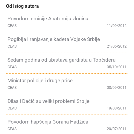
Od istog autora
Povodom emisije Anatomija zločina
CEAS
11/09/2012
Pogibija i ranjavanje kadeta Vojske Srbije
CEAS
21/06/2012
Sedam godina od ubistava gardista u Topčideru
CEAS
05/10/2011
Ministar policije i druge priče
CEAS
03/09/2011
Đilas i Dačić su veliki problemi Srbije
CEAS
19/08/2011
Povodom hapšenja Gorana Hadžića
CEAS
20/07/2011