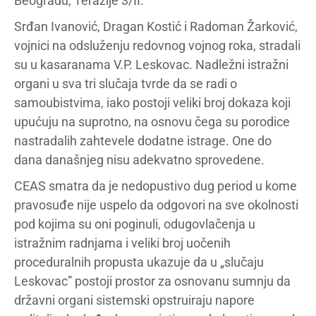
Beogradu, Terazije 3/II.
Srđan Ivanović, Dragan Kostić i Radoman Žarković,
vojnici na odsluženju redovnog vojnog roka, stradali
su u kasaranama V.P. Leskovac. Nadležni istražni
organi u sva tri slučaja tvrde da se radi o
samoubistvima, iako postoji veliki broj dokaza koji
upućuju na suprotno, na osnovu čega su porodice
nastradalih zahtevele dodatne istrage. One do
dana današnjeg nisu adekvatno sprovedene.
CEAS smatra da je nedopustivo dug period u kome
pravosuđe nije uspelo da odgovori na sve okolnosti
pod kojima su oni poginuli, odugovlačenja u
istražnim radnjama i veliki broj uočenih
proceduralnih propusta ukazuje da u „slučaju
Leskovac” postoji prostor za osnovanu sumnju da
državni organi sistemski opstruiraju napore