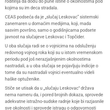
roditelja da dođu do pune istine o okolnostima pod
kojima su im deca stradala.
CEAS podseća da je „slučaj Leskovac” sistemski
zanemaren u domaćim medijima, koji, mada
sasvim površno, samo o godišnjicama podsete
javnost na slučajeve Leskovac i Topčider.
U oba slučaja radi se o vojnicima na odsluženju
redovnog vojnog roka koji su u istom vremenskom
periodu pod još nerazjašnjenim okolnostima
nastradali, a u oba slučaja se pojavljuju indicije o
tome da su nastradali vojnici eventualno videli
haške optuženike.
Stiče se utisak da u „slučaju Leskovac“ država
nema nameru da, i pored brojnih dokaza, sprovede
adekvatne istražno-sudske radnje koje bi razjasnile
sve okolnosti i sprovede istragu o odgovornosti